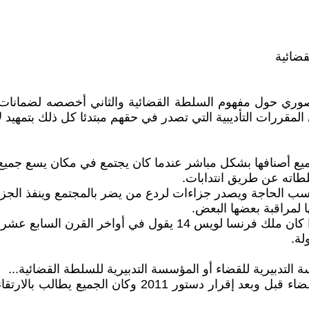
قضائية
قررات التأديبية التي تصدر في حقهم مبتدئا كل ذلك بتمهيد لأن
يع أصنافها بشكل مباشر عندما كان يجتمع في مكان يسع جميع
اته عن طريق انتدابات.
ب الحاجة ويصدر جزاءات لردع من يضر بالمجتمع وينفذ الجزا
ا لمراقبة بعضها البعض.
لأن مفهوم الدولة لم يعد مجسدا في الحاكم أو في إرادته وإذا كان ملك
لة.
لتدبيرية للقضاء أو المؤسسة التدبيرية للسلطة القضائية...
تستعمل كل هذه المسميات أو التسميات عند الحديث عن القض