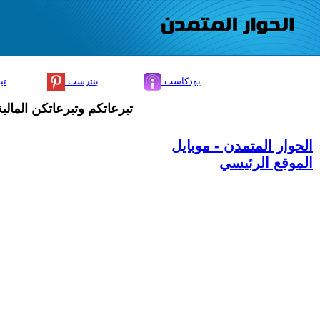
بودكاست
بنترست
تي
تبرعاتكم وتبرعاتكن المال
الحوار المتمدن - موبايل
الموقع الرئيسي