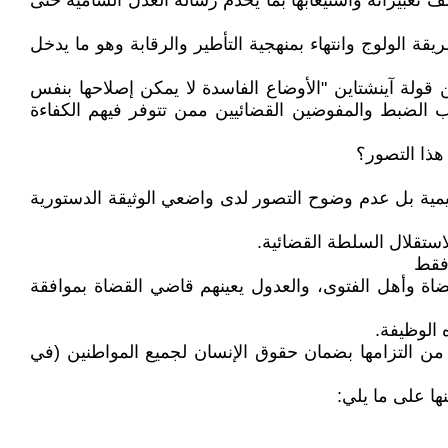
عبيراته واستيعابها بما يخدم رسالة العدل السامية حتى
قة الولوج وانتهاء بمنهجية التأطير والرقابة وهو ما يدخل
قولة آينشتاين "الأوضاع الفاسدة لا يمكن إصلاحها بنفس
تاب الضبط والمفوضين القضائيين ممن تتوفر فيهم الكفاءة
هذا التصور؟
مية بل عدم وضوح التصور لدى واضعي الوثيقة الدستورية
تقول ما يلي: السلطان يعين ... قاضي قضاة فاس... وتضيف المادة 66 على أن: القضاة وأهل الفتوى، والعدول يعينهم قاضي القضاة بموافقة
الوظيفة.
من التزامها بضمان حقوق الإنسان لجميع المواطنين (في