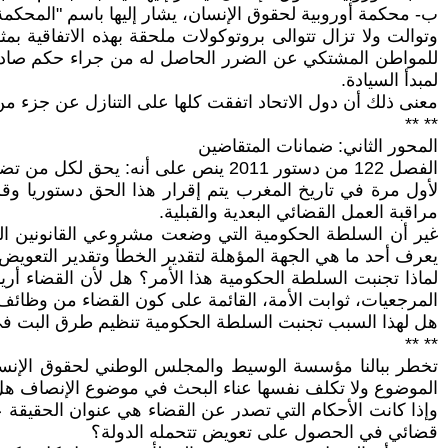
ب- محكمة أوروبية لحقوق الإنسان، يشار إليها باسم "المحكمة
وتوالت ولا تزال تتوالى بروتوكولات ملحقة بهذه الاتفاقية ب
للمواطن المشتكي عن الضرر الحاصل له من جراء حكم صادر عن
لمبدأ السيادة.
معنى ذلك أن دول الاتحاد اتفقت كلها على التنازل عن جزء م
** **
المحور الثاني: ضمانات المتقاضين
الفصل 122 من دستور 2011 ينص على أنه: يحق لكل من تضرر من خطإ قضائي الحصول على تعويض تتحمله الدولة.
لأول مرة في تاريخ المغرب يتم إقرار هذا الحق دستوريا وقرا
مراقبة العمل القضائي البعدية والقبلية.
يعرف أحد ما هي الجهة المؤهلة لتقدير الخطأ وتقدير التعويض
المرجعيات، ثوابت الأمة، القائمة على كون القضاء من وظائف 
هل لهذا السبب تجنبت السلطة الحكومية تنظيم طرق البت في ا
** **
تخطر ببالنا مؤسسة الوسيط والمجلس الوطني لحقوق الإنسان
الموضوع ولا تكلف نفسها عناء البحث في موضوع الإنصاف هل 
قضائي في الحصول على تعويض تتحمله الدولة؟