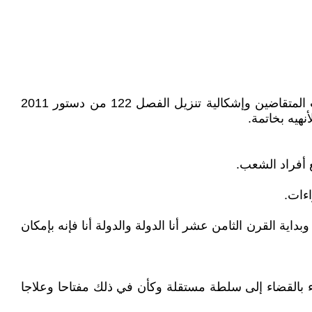
سأعالج هذا الموضوع في ثلاثة محاور الأول أستعرض فيه تصوري حول مفهوم السلطة القضائية والثاني أخصصه لضمانات المتقاضين وإشكالية تنزيل الفصل 122 من دستور 2011
هيه بخاتمة.
 أفراد الشعب.
ءات.
 فرنسا لويس 14 يقول في أواخر القرن السابع عشر وبداية القرن الثامن عشر أنا الدولة والدولة أنا فإنه بإمكان
اء قبل وبعد إقرار دستور 2011 وكان الجميع يطالب بالارتقاء بالقضاء إلى سلطة مستقلة وكأن في ذلك مفتاحا وعلاجا