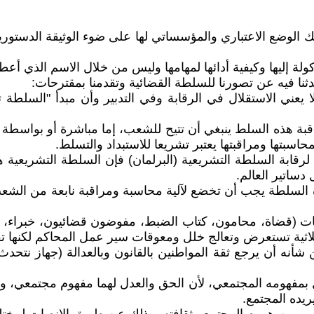
ك الوضع الاعتباري والمؤسساتي لها على ضوء الوثيقة الدستورية
إليها وكيفية أدائها لمهامها وليس من خلال الاسم الذي أعطي
دثنا فيه عن تصورنا للسلطة القضائية وتقدمنا بمقترحات:
 لا يعني الاستقلال في الرقابة وفي التدبير وأن مبدأ "الس
هذه السلط ينبغي أن تتيح للشعب، إما مباشرة أو بواسطة منتخ
سبتها ومراقبتها يعتبر تشريعا للاستبداد والتسلط.
ا لرقابة السلطة التشريعية (البرلمان) فإن السلطة التشريعي
دساتير العالم.
ه السلطة يجب أن تخضع لآلية محاسبة ومراقبة نابعة من الش
نات (قضاة، محامون، كتاب الضبط، مفوضون قضائيون، خبراء،
ثلاثية تستعرض وتعالج خلل ومعوقات سير عمل المحاكم لكنها تق
من شأنه أن يرجع ثقة المواطنين بالقانون وبالعدالة (جهاز 
ل بمفهومه المجتمعي، لأن الحق والعدل لهما مفهوم مجتمعي، 
يده المجتمع.