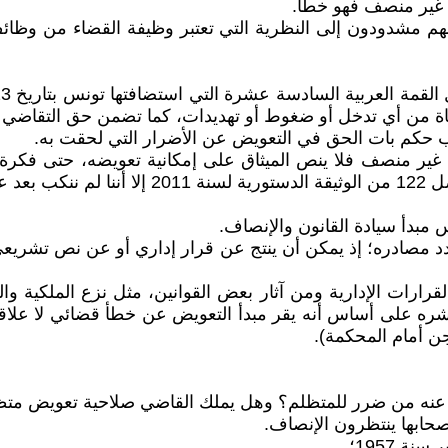
مشدودون إلى النظرية التي تعتبر وظيفة القضاء من وظائف ال
اة من أي تدخل أو ضغوط أو تهديدات، كما تضمن حق التقاضي 
غير منصف فلا ينص الميثاق على إمكانية تعويضه، حتى فكرة ا
مستجد.
مبدأ سيادة القانون والإنصاف.
عدد مصادره؛ إذ يمكن أن ينتج عن قرار إداري أو عن نص تشري
قرارات الإدارية ومن آثار بعض القوانين، مثل نزع الملكية وا
 نشره على أساس أنه يقر مبدأ التعويض عن خطأ قضائي لا علاق
ن أمام المحكمة).
ج عنه من ضرر للمتظلم؟ وهل يملك القاضي صلاحية تعويض م
صحابها ينتظرون الإنصاف.
ة 1957؛