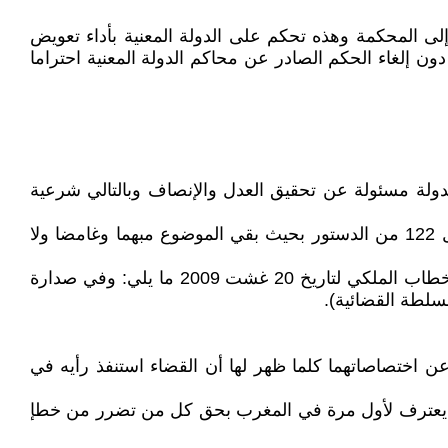
وإلى المحكمة وهذه تحكم على الدولة المعنية بأداء تعويض
إلغاء الحكم الصادر عن محاكم الدولة المعنية احتراما
الدولة مسئولة عن تحقيق العدل والإنصاف وبالتالي شرعية
غير أن السلطة الحكومية التي وضعت مشروعي القانونين التنظيميين لم تعالج مسطرة تطبيقية لتنزيل مقتضى هذا الفصل 122 من الدستور بحيث بقي الموضوع مبهما وغامضا ولا
لماذا تجنبت السلطة الحكومية هذا الأمر؟ هل لأن القضاء أريد له أن يبقى وظيفة من وظائف إمارة المومنين؟ (نقرأ في الخطاب الملكي لتاريخ 20 غشت 2009 ما يلي: وفي صدارة
سلطة القضائية).
 اختصاصاتهما كلما ظهر لها أن القضاء استنفذ رأيه في
هي عنوان الحقيقة عند هاتين المؤسستين فما قيمة الفصل 122 من الدستور الذي يعترف لأول مرة في المغرب بحق كل من تضرر من خطإ