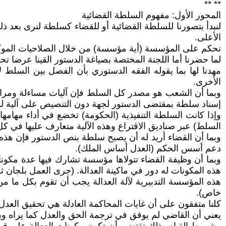
** **
المحور الأول: مفهوم السلطة القضائية
لنبدأ بتصورنا للسلطة القضائية أو للقضاء كسلطة لنرى بعد ذل
الأعلى.
نحكم على المؤسسة (أية مؤسسة) من خلال الصلاحيات الموكولة 
لما حضرنا أما اللجنة المختصة بصياغة الدستور القينا عرضا تح
مهدنا لها بما يقوله الفقه الدستوري بأن الفصل بين السلط
الأخرى.
وبما أن الشعب هو مصدر كل السلط فإن آليات مساءلة ومراقبة 
إسناد سلطة بمقتضى الدستور لجهة دون التنصيص على آلية لمحا
وإذا كانت السلطة التنفيذية (الحكومة) تخضع في أداء مهامه
السلط) عبر صناديق الاقتراع وهذه الآلية متعارف عليها في كل 
وبما أن القضاء أريد له أن يصبح سلطة بنص الدستور فإن هذ
دعم أسس الحكم (العدل أساس الملك).
وبما أن وظيفة القضاء تتولاها مؤسسة تشارك فيها عدة مكو
هذه المكونات له دور في ماكينة العدالة. (جرى العمل بلجان 
هذه المؤسسة التدبيرية لآلة العدالة يجب أن تقوم بكل ما 
خاص).
كلنا متفقون على أن غايات المحاكمة العادلة هي تحقيق العد
يعني أن القاضي لم يوفق في ترجمة الحق والعدل كما يراه وير