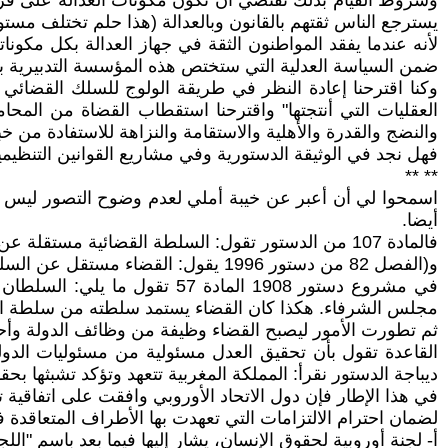
وشروط القيام بذلك تقتضي أن تكون مكونات العدالة على قرب
يسترجع الناس ثقتهم بالقانون وبالعدالة (هذا حلم تختلف مستو
لأنه عندما يفقد المواطنون الثقة في جهاز العدالة بكل مكونات
ضمن السياسة العدلية التي ستختص هذه المؤسسة التدبيرية بر
وكنا اقترحنا إعادة النظر في طريقة الولوج للسلك القضائي 
العقليات التي أنتجتها" واقترحنا استقطاب القضاة من المحام
والنضج والقدرة والأهلية والاستقامة والنزاهة للاستفادة من خب
فهل نجد في الوثيقة الدستورية وفي مشاريع القوانين التنظيم
** **
اسمحوا لي أن أعبر عن خيبة أملي لعدم وضوح التصور ليس فق
أيضا.
فالمادة 107 من الدستور تقول: السلطة القضائية مستقلة عن السلطة التشريعية وعن السلطة التنفيذية. الملك هو الضامن لاستقلال السلطة القضائية.
و(الفصل 82 من دستور 1996 يقول: القضاء مستقل عن السلطة التشريعية وعن السلطة التنفيذية). الجديد إذن هو التسمية فقط
مجلس الشرفاء. هكذا كان القضاء يستمد سلطته من سلطة ال
ثم تطورت الأمور ليصبح القضاء وظيفة من وظائف الدولة وأح
القاعدة تقول بأن تحقيق العدل مسئولية من مسئوليات الدو
ديباجة الدستور نقرأ: المملكة المغربية تتعهد وتؤكد تشبثها بح
في هذا الإطار فإن دول الاتحاد الأوروبي وافقت على اتفاقية تسمى الاتف
لضمان احترام الالتزامات التي تعهدت بها الأطراف المتعاقدة ف
أ- لجنة أوروبية لحقوق الإنسان، يشار إليها فيما بعد باسم "اللجن