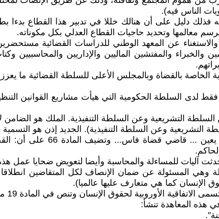
 من هموم المجتمع وثقافته، وذلك عن طريق الإنصات لمختلف ت
يات الناس فيه).
ه فذلك دليل على أن هنالك خللا في تدبير هذا القطاع بدءا بطري
سم معالمها وتحديد حاجيات القطاع العدلي بكل مكوناته.
والاستغناء عن المعهد الوطني للدراسات القضائية مستحضرين 
ين والخبراء والمفتشين الماليين والإداريين والمحاسبيين وك
راتهم.
ية الخاصة بالقضاة وبالمجلس الأعلى للسلطة القضائية ما يعزز 
ط لدى السلطة الحكومية التي هيأت مشاريع القوانين التنظي
في مشروع دستور 1908 المادة 57 
حاكم.
دثت آليات للمساءلة والمحاسبة وأيضا لتعويض ضحايا عمل هذه 
لة وهي المسئولة عن ضمان الإنصاف لكل المتقاضين انطلاقا 
قوق الإنسان كما هي متعارف عليها عالميا).
اقية الأوروبية لحقوق الإنسان وتنص في المادة 19 منها على ما يلي:
ي هذه المعاهدة تنشأ:
ة".