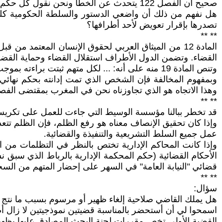
صحيح أن الفصل 122 يتحدث عن الخطأ ونحن نقول كل حكم غير منصف فهو خطأ.
هل نفهم من ذلك أن واضعي الدستور والسلطة الحكومية كلهم 
تصدرها بإقرار تعويض لأحد أطرافها؟
** **
القضاء. وتضمن الدول الأطراف استقلال القضاء وحماية القض
وتنص المادة 19 منه على أنه: ... لكل متهم ثبتت براءته بموجب حكم بات الحق في التعويض عن الأضرار التي لحقت به.
وبمفهوم المخالفة فإن الشخص الذي تمت إدانته بحكم نهائي 
وهذا الاتجاه هو الذي تجاوزناه نحن في المغرب بمقتضى الفصل 122 من الوثيقة الدستورية لسنة 2011 إلا أننا لم ننكب بعد على وضع آلية لتنزيل هذا ال
** **
قد تخطر ببالنا مؤسسة الوسيط التي جاءت للعمل على تكريس 
وإذا كان تحقيق الإنصاف معناه هو رفع الظلم، فإن الظلم تت
عمل جميع السلط التشريعية والتنفيذة والقضائية.
وإذا كانت المحاكم الإدارية تختص بالنظر في التظلمات من ال
الأحكام القضائية (حكم المحكمة الإدارية بالرباط الذي سبق
قضائي "النيابة العامة" في السهر على إحضار المتهم من السج
** **
سؤال:
هل يملك القاضي صلاحية إلغاء ظهير أو مرسوم بسبب ما نت
اسمحوا لي أن أستحضر بالمناسبة قضيتين نموذجيتين لا زال أ
القضية الأولى تخص مقررات لجنة البحث المصادق عليها بظهير سن