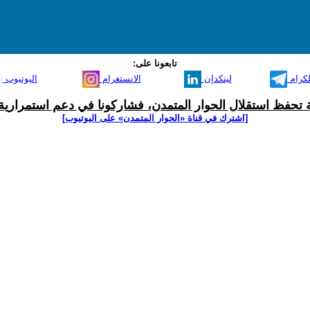
تابعونا على:
لكرام
لينكدإن
الانستغرام
اليوتيوب
ية تحفظ استقلال الحوار المتمدن، فشاركونا في دعم استمرارية 
[اشترك في قناة ‫«الحوار المتمدن» على اليوتيوب]