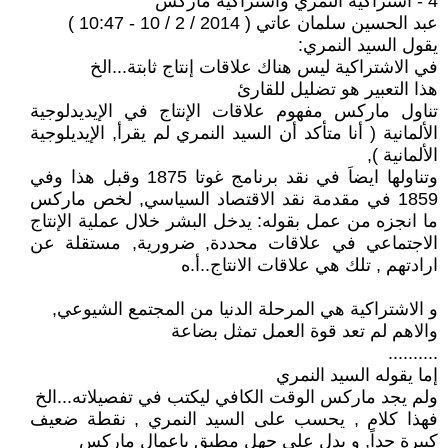
4 - اشتراكية النمري واشتراكية ماركس
عبد الحسين سلمان عاتي ( 2014 / 2 / 10 - 10:47 )
يقول السيد النمري:
في الاشتراكية ليس هناك علاقات إنتاج ثابتة...الخ
هذا التعبير هو تضليل للقارئ
تناول ماركس مفهوم علاقات الإنتاج في الإيديدلوجية
الألمانية ( أنا متأكد أن السيد النمري لم يقرأ, الإيديلوجية
الألمانية ),
وتناولها ايضاَ في نقد برنامج غوتا 1875 وقبل هذا وفي
1859 في مقدمة نقد الاقتصاد السياسي, لخص ماركس
ما انجزه من عمل بقوله: يدخل البشر خلال عملية الإنتاج
الاجتماعي في علاقات محددة, ضرورية, مستقلة عن
ارادتهم , تلك هي علاقات الانتاج..أ.ه
و الاشتراكية هي المرحلة الدنيا من المجتمع الشيوعي,
والاهم لم تعد قوة العمل تمثل بضاعة
..........
إما يقوله السيد النمري
ولم يجد ماركس الوقت الكافي ليكتب في تفصيلاته...الخ
فهذا كلام , يحسب على السيد النمري , نقطة ضعيف
كبيرة جداً, و يدل على جهل مطبق باعمال ماركس