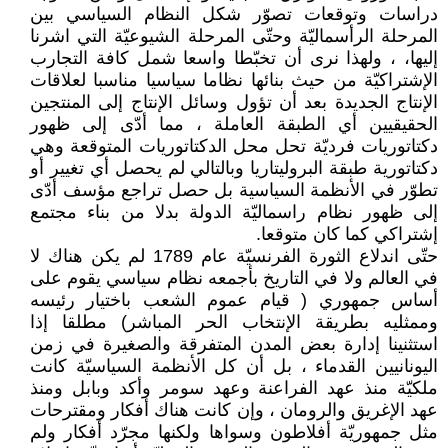
دراسات وتوقعات تصوّر شكل النظام السياسي بين
المرحلة الرأسماليّة وحتّى المرحلة الشيوعيّة التي اشرنا
إليها، ، ولهذا نرى أن تخبّطا واسعا شمل كافة التجارب
الإشتراكيّة من حيث بنائها نظاما سياسيا مناسبا لعلاقات
الإنتاج الجديدة بعد أن تؤول وسائل الإنتاج إلى المنتجين
الحقيقيين أي الطبقة العاملة ، مما أدّى إلى ظهور
دكتاتوريات فرديّة تحل محل الدكتاتوريات المتوقعة وهي
دكتاتورية طبقة البروليتاريا وبالتالي لم يحصل أي تغيير أو
تطوّر في الأنظمة السياسية بل حصل تراجع مؤسف أدّى
إلى ظهور نظام راسماليّة الدولة بدلا من بناء مجتمع
إشتراكي كما كان متوقعا.
حتّى اندلاع الثورة الفرنسيّة عام 1789 لم يكن هناك لا
في العالم ولا في التاريخ بأجمعه نظام سياسي يقوم على
أساس جمهوري ( قيام عموم الشعب باختيار رئيسه
وممثليه بطريقة الإنتخاب الحر المباشر) مطلقا إذا
استثنينا إدارة بعض المدن المتفرقة والصغيرة في زمن
اليونانيين القدماء ، بل أن كل الأنظمة السياسيّة كانت
ملكيّة منذ عهد الفراعنة وعهد سومر وأكد وبابل ومنذ
عهد الإغريق والرومان ، وإن كانت هناك أفكار ومقترحات
مثل جمهوريّة أفلاطون وسواها ولكنها مجرّد أفكار ولم