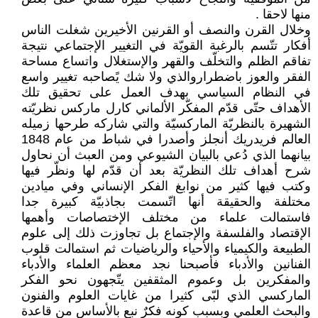
منها لاحقا .
وخلال القرن والنصف أو القرنين الأخيرين شغلت الناس
أفكار تتّسم بالرغبة القويّة في التغيير الإجتماعي نتيجة
تفاقم الظلم والتخلّف والقهر والإستغلال واتساع مساحة
الفقر والعوز باضطراروالذي ولا شك يًصاحبه تغيير واسع
في النظام السياسي بهدف العمل على تحقيق تلك
الأهداف حتّى قدّم المفكّر الألماني كارل ماركس نظريّته
الشهيرة بالنظريّة الماركسيّة والتي شاركه طرحها زميله
العالم فريدريك أنجلز وأصدرا في شباط من عام 1848
بيانهما الذي دُعي بالبيان الشيوعي ومن العبث أن نحاول
شرح أهداف تلك النظريّة بعد أن قدّم لها ونظّر فيها
وكتب فيها كثير من نوابغ الفكر الإنساني وفي ميادين
مختلفة والحقيقة أنها اتّسمت بجاذبيّة كبيرة جدا
فاستمالت علماء من مختلف الإختصاصات وأهمها
الإقتصاد والفلسفة والإجتماع بل تجاوزت ذلك إلى علوم
الطبيعة والكيمياء والأحياء والرياضيات ثم استمالت قلوب
الفنانين والأدباء فأصبحنا نجد معظم العلماء والأدباء
والمفكرين بل وعموم المثقفين يتّجهون نحو الفكر
الماركسي الذي لبّى كثيرا من غايات العلوم والفنون
والبحث العلمي وبسبب كونه فكرٌ نبع بالأساس من قاعدة