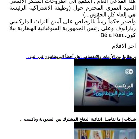
هذا المدعي العام , استمع الى اطروحات المفكر الألمعي
السيد النمري المحترم حول (وظيفة الاشتراكية الرئيسة
هي إلغاء كل الحقوق...)
وأصدر حكماً رمياً بالرصاص على آمين التراث الماركسي
ريازانوف وعلى رئيس الجمهورية السوفياتية الهنغارية بيلا
كون..Béla Kun
اخر الافلام
.. بريطانيا بين الأزمات والانقسام... هل أخطأ البريطانيون في الب
.. شبكات | ما تفاصيل اتفاقية الدفاع المشترك بين السعودية وباكست