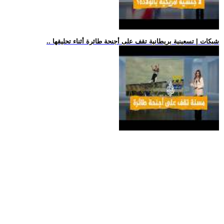
.. شبكات | تسعينية بريطانية تقف على أجنحة طائرة أثناء تحليقها