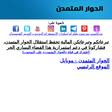
تابعونا على:
بودكاست
بنترست
تيلكرام
لينكدإن
الانستغرام
اليوتيوب
التويتر
الفيسبوك
تبرعاتكم وتبرعاتكن المالية تحفظ استقلال الحوار المتمدن،
فشاركونا في دعم استمرارية هذا الفضاء اليساري الحر
[اشترك في قناة ‫«الحوار المتمدن» على اليوتيوب]
الحوار المتمدن - موبايل
الموقع الرئيسي