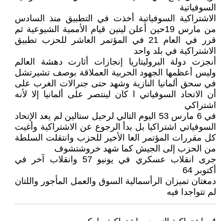
السوفياتية
الاشتراكية السوفياتية أخذت في التطبيق منذ السادس
من مارس 19حين أعلن لينين قيام الأممية الشيوعية ثم
قرر في العام 21 في المؤتمر العاشر للحزب تطبيق
الاشتراكية في بلد واحد
أنجزت دولة البروليتاريا إنجازات أثارت دهشة العالم
وليس أعظمها الجهود الحربية العملاقة بوصف تشيرتشل
في سحق ألمانيا النازية وشهد حتى جنرالات الغرب على
أن الاتحاد السوفياتي ا كان لينتصر على ألمانيا إلا لأنه
اشتراكي
في 6 مارس 53 اليوم التالي لرحيل ستالين لم يعد الإتحاد
السوفياتي اشتراكيا بل بدأ الرجوع عن الاشتراكية وأغيت
كل مقررات المؤتمر العا الأخير للحزب وانتقلت السلطة
من الحزب إلى الجيش كما شهد خروشتشوف
جرى انقلاب عسكري في يونيو 57 وانقلاب آخر في
أكتوبر 64
دمغتان تميزان الرأسمالية السوق والعمل المأجور واللتان
لم تتواجدا فيه