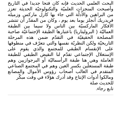
البحث العلمي الحديث فإنه كان فتحا جديدا في التاريخ
وأصبحت المنجزات العلميّة والتكنولوجيّة الحديثة تعزز
من البراهين والأدلّة التي جاء بها كارل ماركس وزميله
فريدريك أنجلز يوما بعد يوم ، وكان من المقدّر أن تنتشر
الأفكار الماركسيّة بين الناس ولا سيما بين الطبقة
العماليّة ( البروليتاريا) باعتبارها الطبقة الإجتماعيّة صاحبة
المصلحة الحقيقيّة في التقدّم ضمن هذه المرحلة
التاريخيّة ولكن النظريّة نفسها والتي نتعرّف في منطوقها
على الإنقسام الطبقي للمجتمع والذي يقوم على
الإستغلال الإجتماعي تقدّم لنا النقيض الطبقي للطبقة
العاملة وهي هنا طبقة الرأسماليّة أو البرجوازيين وهم
طبقة المستغلّين بكسر الغين وهم في المجتمع الصناعي
المتقدم في الغالب أصحاب رؤوس الأموال والمصانع
ومالكوا أدوات الإنتاج وقد أدرك هؤلاء في وقت مبكّر
للحديث صلة
تابع رجاء.