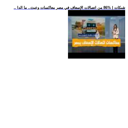
.. شبكات | %86 من اتصالات الإسعاف في مصر معاكسات وعبث.. ما الدا