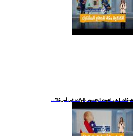
.. شبكات | هل انتهت الجنسية بالولادة في أمريكا؟