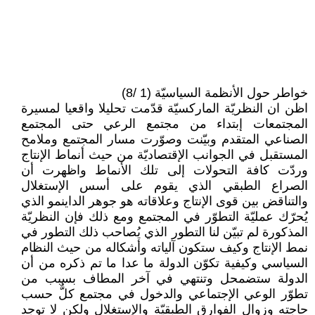
خواطر حول الأنظمة السياسيّة (1 /8)
اظن ان النظريّة الماركسيّة قدّمت تحليلا واقعيا لمسيرة
المجتمعات إبتداء من مجتمع الرعي حتى المجتمع
الصناعي المتقدم وبيّنت وصوّرت مسار المجتمع وملامح
المستقبل في الجوانب الإقتصاديّة من حيث أنماط الإنتاج
وردّت كافة التحولات إلى تلك الأنماط واظهرت أن
الصراع الطبقي الذي يقوم على أسس الإستغلال
والتناقض بين قوى الإنتاج وعلاقاته هو جوهر الداينمو الذي
يُحرّك عمليّة التطوّر في المجتمع ومع ذلك فإن النظريّة
المذكورة لم تبيّن لنا التطور الذي يُصاحب ذلك التطور في
نمط الإنتاج وكيف ستكون آلياته وأشكاله من حيث النظام
السياسي وكيفية تكوّن الدولة ما عدا ما تم ذكره من أن
الدولة ستضمحل وتنتهي في آخر المطاف بسبب من
تطوّر الوعي الإجتماعي والدخول في مجتمع كلٌّ حسب
حاجته وزوال الفوارق الطبقيّة والإستغلال ولكن لا توجد