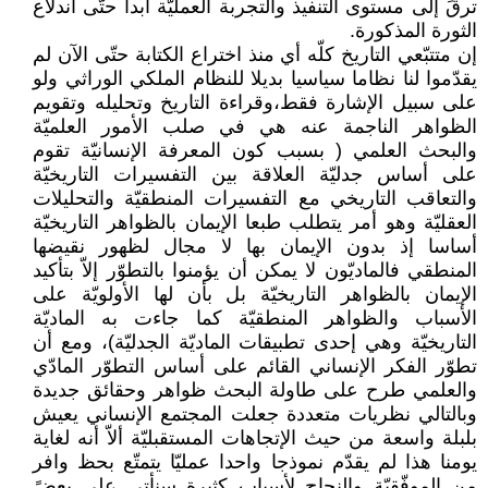
ترقَ إلى مستوى التنفيذ والتجربة العمليّة أبدا حتّى اندلاع
الثورة المذكورة.
إن متتبّعي التاريخ كلّه أي منذ اختراع الكتابة حتّى الآن لم
يقدّموا لنا نظاما سياسيا بديلا للنظام الملكي الوراثي ولو
على سبيل الإشارة فقط،وقراءة التاريخ وتحليله وتقويم
الظواهر الناجمة عنه هي في صلب الأمور العلميّة
والبحث العلمي ( بسبب كون المعرفة الإنسانيّة تقوم
على أساس جدليّة العلاقة بين التفسيرات التاريخيّة
والتعاقب التاريخي مع التفسيرات المنطقيّة والتحليلات
العقليّة وهو أمر يتطلب طبعا الإيمان بالظواهر التاريخيّة
أساسا إذ بدون الإيمان بها لا مجال لظهور نقيضها
المنطقي فالماديّون لا يمكن أن يؤمنوا بالتطوّر إلاّ بتأكيد
الإيمان بالظواهر التاريخيّة بل بأن لها الأولويّة على
الأسباب والظواهر المنطقيّة كما جاءت به الماديّة
التاريخيّة وهي إحدى تطبيقات الماديّة الجدليّة)، ومع أن
تطوّر الفكر الإنساني القائم على أساس التطوّر المادّي
والعلمي طرح على طاولة البحث ظواهر وحقائق جديدة
وبالتالي نظريات متعددة جعلت المجتمع الإنساني يعيش
بلبلة واسعة من حيث الإتجاهات المستقبليّة ألاّ أنه لغاية
يومنا هذا لم يقدّم نموذجا واحدا عمليّا يتمتّع بحظ وافر
من الموفّقيّة والنجاح لأسباب كثيرة سنأتي على بعضً