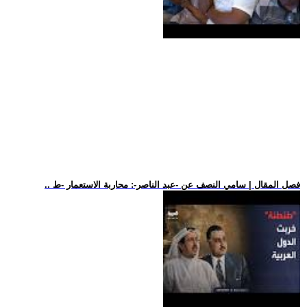
.. فصل المقال | سامي النصف عن -عبد الناصر-: محاربة الاستعمار -ط