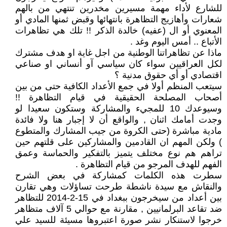
للشارع لأداء مهمة مسيرين مخدرين تنتهي من بالهم
شعارات وأهازيج التظاهرة بانتهائها وقبض ثمنها المادي أو
المعنوي أو ال (عفيه) خالدة الذكر !! تلك هي تظاهرات
الأتباع .. أمس اليوم وغد .
ماذا عن تظاهراتنا الوطنية من اجل غاية او هدف مشترك
لكل العراقيين سواء كان سياسي آو أنساني او صناعي
اقتصادي أو أي حقوق مدنية ؟
سيتعب المنظم أولا في جمع الأعداد الكافية حتى من بين
أصحاب المصلحة الحقيقية في قيام التظاهرة !!
وسيوعدك 10 للمجيء والمشاركة وستكون سعيدا لو
وجدت أمامك اثنان , والواقع أن لا إجبار هنا ولا فائدة
مادية مباشرة (حتى الكروة من جيب المشارك والمتطوع
) ولكن المهم ان القادمين والمشاركين على قلتهم حين
تراهم هم نوع مختلف يتميز بالتفكير والحماسة وعمق
الفهم للهدف المرجو من قيام التظاهرة .
سطرت هذه الكلمات كمشاركة في بعض الشرح
والنقاش مع سيدة ناشطة طرحت تساؤلات وهي تقارن
بين أعداد من سيخرجون ببغداد في 15-2-2014 للتظاهر
ضد تقاعد البرلمانيين , مقارنة مع حوالي 5 آلاف متظاهر
خرجوا لاستنكار نشر صورة اعتبروها مسيئة للسيد علي