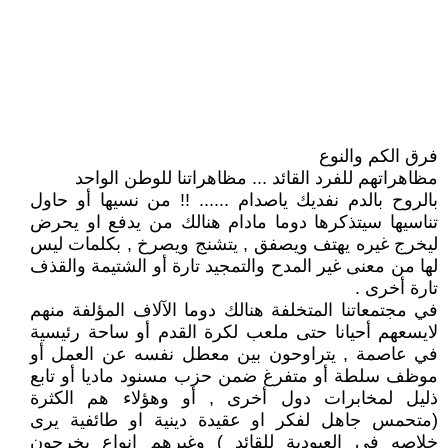
فرق الكم والنوع
مظاهراتهم للفرد القائد ... مظاهراتنا للوطن الواحد
بالروح بالدم نفديك ياصدام ...... !! من نسيها أو حاول
تناسيها سيتذكرها دوما مادام هنالك من يدفع او يحرض
ليخرج غيره يهتف ويصفق , يتشنج ويصرخ , بكلمات ليس
لها من معنى غير المدح والتمجيد تارة أو الشتيمة والقذف
تارة أخرى .
في مجتمعاتنا المتخلفة هنالك دوما الآلاف المؤلفة منهم
لايسعهم أحيانا حتى ملعب لكرة القدم أو ساحة رئيسية
في عاصمة , يتراوحون بين معطل نفسه عن العمل أو
موظف سلطة أو متفرغ ضمن حزب مسنود ماديا أو تابع
ذليل لمخابرات دول أخرى , أو وهؤلاء هم الكثرة
(متحمس جاهل لفكر او عقيدة دينية او طائفية يرى
خلاصه في العبودية للقائد ) وغيرهم انواع يخرجون