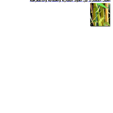
العمل المشترك بين القوى اليسارية والعلمانية والديمقرطية