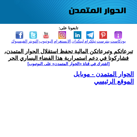
تابعونا على:
بودكاست
بنترست
تيلكرام
لينكدإن
الانستغرام
اليوتيوب
التويتر
الفيسبوك
تبرعاتكم وتبرعاتكن المالية تحفظ استقلال الحوار المتمدن،
فشاركونا في دعم استمرارية هذا الفضاء اليساري الحر
[اشترك في قناة ‫«الحوار المتمدن» على اليوتيوب]
الحوار المتمدن - موبايل
الموقع الرئيسي