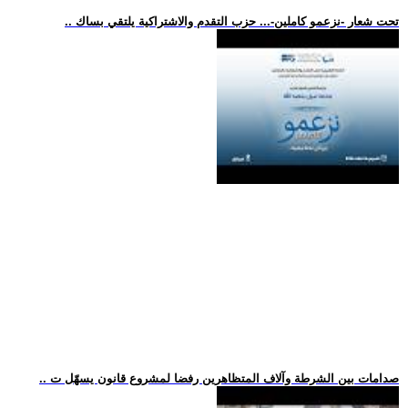
.. تحت شعار -نزعمو كاملين-... حزب التقدم والاشتراكية يلتقي بساك
.. صدامات بين الشرطة وآلاف المتظاهرين رفضا لمشروع قانون يسهّل ت