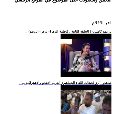
التعليق والتصويت على الموضوع في الموقع الرئيسي
اخر الافلام
.. (برومو) -نزعمو كاملين- | الحلقة الثانية : فاطمة الزهراء برص
.. شاهدوا أبرز لحظات اللقاء الجماهيري لحزب التقدم والاشتراكية ب