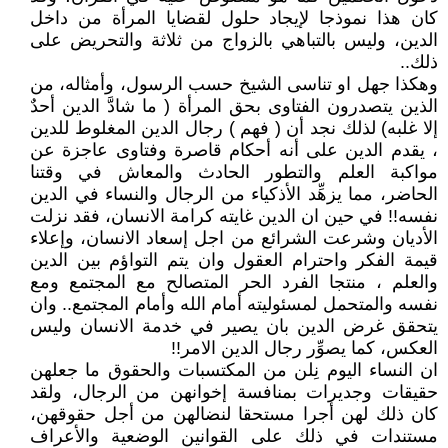
كان هذا نموذجا لإيجاد حلول لقضايا المرأة من داخل
الدين، وليس بالتباهي بالزواج من ثلاثة والتحريض على
ذلك..
وهكذا جهل او تناسى الشيخ حسب الرسول، وأمثاله، من
الذين يتصدرون الفتاوى بحق المرأة ( ما شادَّ الدين أحدٌ
إلا غلبه) لذلك نجد أن ( فهم ) رجال الدين المغلوط للدين
، يقدم الدين على أنه أحكام قاصرة وفتاوى عاجزة عن
مواكبة العلم والتطور الحادث والمعاش في وقتنا
الحاضر، مما يزهِّد الأذكياء من الرجال والنساء في الدين
نفسه!! في حين ان الدين غايته كرامة الانسان، فقد نزلت
الأديان وشرعت الشرائع من اجل إسعاد الانسان، وإعلاء
قيمة الفكر واحترام العقول وان يتم التواؤم بين الدين
والعلم ، منتجا الفرد الحر المتصالح مع المجتمع ومع
نفسه والمتحمل لمسئوليته أمام الله وأمام المجتمع.. وان
يتحقق غرض الدين بان يصير في خدمة الانسان وليس
العكس، كما يصوِّر رجال الدين الامر!!
ان النساء اليوم نِلن من المكتسبات والحقوق ما جعلهن
حقيقات وجديرات بمنافسة إخوانهن من الرجال، ولقد
كان ذلك لهن أجرا مستحقا لنضالهن من أجل حقوقهن،
مستندات في ذلك على القوانين الوضعية والأعراف