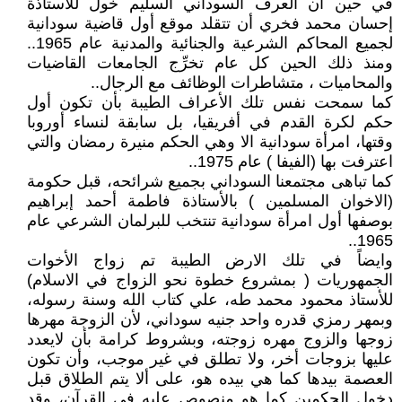
في حين ان العرف السوداني السليم خول للأستاذة
إحسان محمد فخري أن تتقلد موقع أول قاضية سودانية
لجميع المحاكم الشرعية والجنائية والمدنية عام 1965..
ومنذ ذلك الحين كل عام تخرِّج الجامعات القاضيات
والمحاميات ، متشاطرات الوظائف مع الرجال..
كما سمحت نفس تلك الأعراف الطيبة بأن تكون أول
حكم لكرة القدم في أفريقيا، بل سابقة لنساء أوروبا
وقتها، امرأة سودانية الا وهي الحكم منيرة رمضان والتي
اعترفت بها (الفيفا ) عام 1975..
كما تباهى مجتمعنا السوداني بجميع شرائحه، قبل حكومة
(الاخوان المسلمين ) بالأستاذة فاطمة أحمد إبراهيم
بوصفها أول امرأة سودانية تنتخب للبرلمان الشرعي عام
1965..
وايضاً في تلك الارض الطيبة تم زواج الأخوات
الجمهوريات ( بمشروع خطوة نحو الزواج في الاسلام)
للأستاذ محمود محمد طه، علي كتاب الله وسنة رسوله،
وبمهر رمزي قدره واحد جنيه سوداني، لأن الزوجة مهرها
زوجها والزوج مهره زوجته، وبشروط كرامة بأن لايعدد
عليها بزوجات أخر، ولا تطلق في غير موجب، وأن تكون
العصمة بيدها كما هي بيده هو، على ألا يتم الطلاق قبل
دخول الحكمين كما هو منصوص عليه في القرآن، وقد