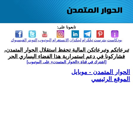
تابعونا على:
بودكاست
بنترست
تيلكرام
لينكدإن
الانستغرام
اليوتيوب
التويتر
الفيسبوك
تبرعاتكم وتبرعاتكن المالية تحفظ استقلال الحوار المتمدن،
فشاركونا في دعم استمرارية هذا الفضاء اليساري الحر
[اشترك في قناة ‫«الحوار المتمدن» على اليوتيوب]
الحوار المتمدن - موبايل
الموقع الرئيسي