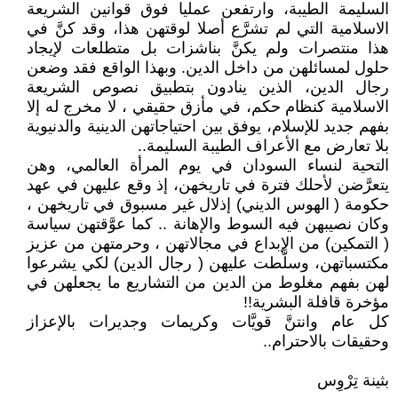
السليمة الطيبة، وارتفعن عمليا فوق قوانين الشريعة
الاسلامية التي لم تشرَّع أصلا لوقتهن هذا، وقد كنَّ في
هذا منتصرات ولم يكنَّ بناشزات بل متطلعات لإيجاد
حلول لمسائلهن من داخل الدين. وبهذا الواقع فقد وضعن
رجال الدين، الذين ينادون بتطبيق نصوص الشريعة
الاسلامية كنظام حكم، في مأزق حقيقي ، لا مخرج له إلا
بفهم جديد للإسلام، يوفق بين احتياجاتهن الدينية والدنيوية
بلا تعارض مع الأعراف الطيبة السليمة..
التحية لنساء السودان في يوم المرأة العالمي، وهن
يتعرَّضن لأحلك فترة في تاريخهن، إذ وقع عليهن في عهد
حكومة ( الهوس الديني) إذلال غير مسبوق في تاريخهن ،
وكان نصيبهن فيه السوط والإهانة .. كما عوَّقتهن سياسة
( التمكين) من الإبداع في مجالاتهن ، وحرمتهن من عزيز
مكتسباتهن، وسلَّطت عليهن ( رجال الدين) لكي يشرعوا
لهن بفهم مغلوط من الدين من التشاريع ما يجعلهن في
مؤخرة قافلة البشرية!!
كل عام وانتنَّ قويَّات وكريمات وجديرات بالإعزاز
وحقيقات بالاحترام..
بثينة تِرْوِس