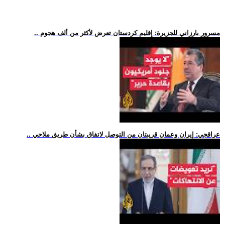
.. مسرور بارزاني للجزيرة: إقليم كردستان تعرض لأكثر من ألف هجوم
.. عراقجي: إيران وعمان قريبتان من التوصل لاتفاق بشأن طريق ملاحي