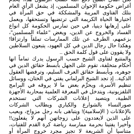
أغراض حكومة الإخوان المسلمين، إذ يشغل الرأي العام
بتلك الفتاوى المريبة والمشككة في حق المرأة في
اختيارها الحياة الكريمة التي ترتضيها وتستحقها، ويعمل
على إرهابها دينيا، في حين تمارس الحكومة كل انواع
الفساد والخروج عن الدين، ويغض "علماء المسلمين"،
بزعمهم، الطرف عن تلك الممارسات تملقاً وارتزاقا!
وهكذا حال رجال الدين في كل العهود، يتبعون السلاطين
ولا يقوون على قول كلمة الحق ..
والمتتبع لفتاوى الشيخ حسب الرسول يدرك تماماً انها
أحكام متخلفة، تقوم على الجهل بأبسط حقائق الدين في
جوهره، وبأبسط حقائق العرف السليم، وترفضها العقول
الذكية.. إذ تجد الشيخ البرلماني يفتي في الختان، ووسائل
تنظيم الأسرة، ويحرِّم بعض ما لا يروقه في البرامج
التلفزيونية، ويتدخل في المعرفة العلمية بمحاربة الأجهزة
الطبية، ويتصيد إعلانات الشركات التي تستخدم
صورالنساء بالشوارع والكباري ويطالب الشركات
بالإعلانات ( الإسلامية)! ويتباهى بانه رجل مزواج، ويعيب
على الذين لايعددون على زوجاتهن أنهم لا يفعلون!!
وأخيرا يفتينا بحرمة ممارسة رياضة كرة القدم للفتيات،
متناسيا أن الشريعة لا تجيز مجرد خروج المرأة أو