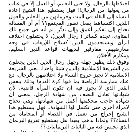
اختلاطها بالرجال، ولا حتى للتعليم، أو العمل إلا في غياب
من يعولها من الرجال!! فهل يستطيع هذا الشيخ إعادة
النساء إلى البقاء في البيت وحرمانهن من التعليم والعمل
اللذين اكتسباهما بفعل تطور المجتمع؟؟ أم أن المسألة
تحتاج إلى تفكير أعمق وإلى تدبُّر. ثم أنه في جميع تلك
الفتاوى، تجده كسائر ( رجال الدين)، لا يحتملون اختلاف
الرأي ويستخدمون الدين كسلاح للإرهاب في وجه
معارضيهم، مفارقين لبديهيات قواعد الدين السليم،
ومكارم الأخلاق.
وفوق ذلك يظهر جهله وجهل رجال الدين الذين يجعلون
من الشريعة الإسلامية والدين شيئا واحدا.. نعم، الشريعة
الاسلامية لا تجيز خروج النساء ولا اختلاطهن بالرجال، دع
عنك ممارسة الرياضة بما فيها كرة القدم! وذلك بنفس
القدر الذي لا يجوز فيه ان تكون المرأة قاضية، لأن
شهادتها تعادل النصف من شهادة الرجل، بمعنى أن
شهادة حاجب محكمتها أكمل من شهادتها، وهي تحتاج
لامرأة أخرى حتى تكتمل لها الشهادة.. فهل يستطيع هذا
الشيخ إخراج من تعمل في القضاء أو المحاماة من
النساء؟؟ ولماذا نذهب بعيدا هل يستطيع تفريغ البرلمان
الذي يجلس فيه من النائبات البرلمانيات؟؟