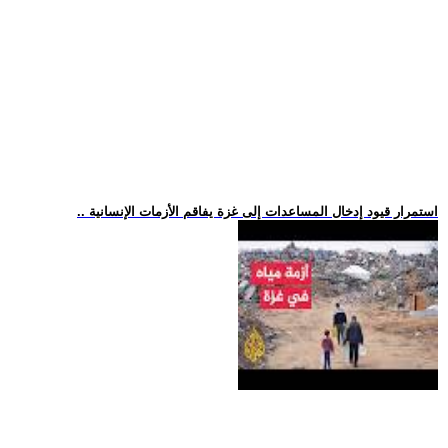
.. استمرار قيود إدخال المساعدات إلى غزة يفاقم الأزمات الإنسانية