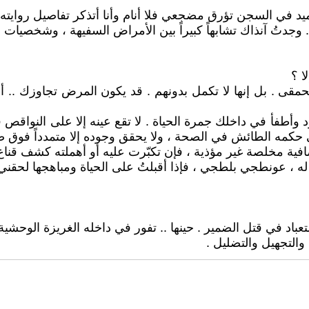
ميد في السجن تؤرق مضجعي فلا أنام وأنا أتذكر تفاصيل روايته 
جدتُ آنذاك تشابهاً كبيراً بين الأمراض السفيهة ، وشخصيات ال
ا ؟
 الحمقى . بل إنها لا تكمل بدونهم . قد يكون المرض تجاوزك 
وأطفأ في داخلك جمرة الحياة . لا تقع عينه إلا على النواقص ف
 حكمه الطائش في الصحة ، ولا يحقق وجوده إلا متمدداً فوق صد
صافية مخلصة غير مؤذية ، فإن تكبّرت عليه أو أهملته كشف قنا
ه ، عونطجي بلطجي ، فإذا أقبلتُ على الحياة ومباهجها لحقني م
اد في قتل الضمير . حينها .. تفور في داخله الغريزة الوحشية ،
 والتجهيل والتضليل .