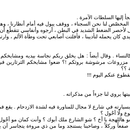
أ إليها السلطات الآمرة .
صّص لنا نحن السجناء ، ووقف يبول فيه أمام أنظارنا ، وهو يرم
جل لأحصر الضغط الشديد في البطن ، أرجوه وأنفاسي تتقطّع أن 
 كان يحمله لتأديبنا ، فأفلتت أصابعي تحت وطأة الألم ، وارت
ساء . وقال أيضاً : هل يخلق ربكم نجاسة بيديه ومشايخكم يق
 مزروعات مرشوشة بروثكم !؟ ضعوا مشايخكم الثرثارين في ص
ة ؟؟
مقطوع عنكم اليوم !!!
ا يروي لنا جزءاً من مذكراته .
سيارته في شارع لا مجال للمناورة فيه لشدة الازدحام . يقع 
 ولّا أحْول ؟
شو هاللهجة يا أخ ؟ شو الشارع ملك أبوك ؟ وأنت كمان مو أحْ
 صفعاً وركلاً ، وصاحبنا يستنجد وما من ذي مروءة يتجاسر أن ي