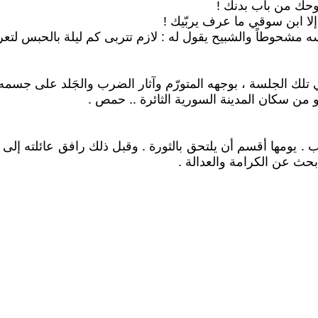
روحك من باب بدنك !
لا ابن سوقي ما عرف يربّيك !
سه مشحوطاً والشبيح يقول له : لازم تتربى كم ليلة بالحبس لت
في تلك الجلسة ، بوجهه المتورّم وآثار الضرب والجَلد على جسمه 
هو من سكان المدينة السورية الثائرة .. حمص .
ب . يومها أقسم أن يلتحق بالثورة . وقبل ذلك رافق عائلته إلى ل
أبحث عن الكرامة والعدالة .