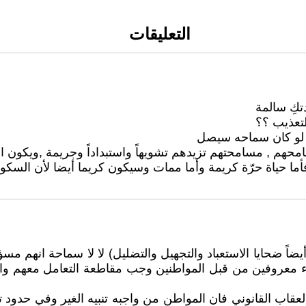
التعليقات
دتكِ سالمة
تعذيب ؟؟
ا لو كان سماحه سيصل
سامحهم , مسامحتهم تزيدهم تشويهاً واستبداداً وجريمة ,ويكون ا
أما حياة حرّة كريمة وأما ممات وسيكون كريما أيضا لأن الس
أيضاً ضحايا الاستعباد والتجهيل والتضليل) لا لا سماحة انهم مس
 معروفين من قبل المواطنين وجب مقاطعة التعامل معهم واه
اب القانوني فان المواطن من واجبه تنبيه الغير وفي حدود ت