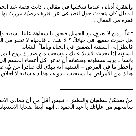
والفقرة أدناه ، عندما سجّلتها في مقالي ، كانت قصة عبد الح
المقال كان يتحدث حول انطباعي عن فترة مرضيّة مررتُ بها . و
فقرة من المقال :
" تباً لزمن لا يعرف رد الجميل فيجود بالسفاهة علينا . سفيه وإل
هل خبرتَ سفيهاً في حياتكَ ؟ لا شك .. فالحياة لا تخلو من
فانظرْ إلى السفيه الصفيق في الحياة وتأملْ التشابه !
السفيه إذا تحديتَه لاشتدّ عليك ، وسحب من صدرك روح التمرد 
يائساً .. يريد بسطوته وطغيانه أن تذعن كل أعضاء الجسم إلى
وأخطر ما في المرض – السفيه أنه يتبدّى لك صادراً عن نيّة 
هناك من الأمراض ما يستجيب للدواء ، هذا داء سفيه لا أخلاق ل
________________________
منْ يستكنْ للطغيان والبطش ، فليس أقلّ من أن يتمادى الاستعب
سامحهم من عليائك يا عبد الحميد .. إنهم أيضاً ضحايا الاستعباد