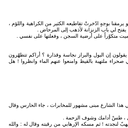
قنا بوجهٍ ادّخرتْ تقاطيعه الكثير من الكراهية واللؤم ،
يفتح لي باب الزنزانة لأذهب إلى المرحاض .
ميت متكوّراً على أرضية السجن ، وفعلتها على نفسي .
ولون إن البول والبراز نجاسة وقذارة ؟ أراكم تتطهّرون
حراء ملتهبة بالقيظ وامنعوا عنهم الماء وانظروا ! هل
في هذا الشارع مبنى مشهور للمخابرات ، جاء الحارس وقال
ول ، طسْ أدامك وشوف الزحمة .
هبّ لنجدته ! ثم مسكه الإرهابي من رقبته وقال له : والله