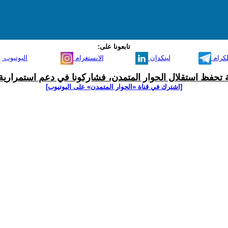
تابعونا على:
لكرام
لينكدإن
الانستغرام
اليوتيوب
ية تحفظ استقلال الحوار المتمدن، فشاركونا في دعم استمرارية 
[اشترك في قناة ‫«الحوار المتمدن» على اليوتيوب]