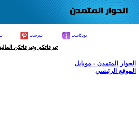
بودكاست
بنترست
تي
تبرعاتكم وتبرعاتكن المال
الحوار المتمدن - موبايل
الموقع الرئيسي