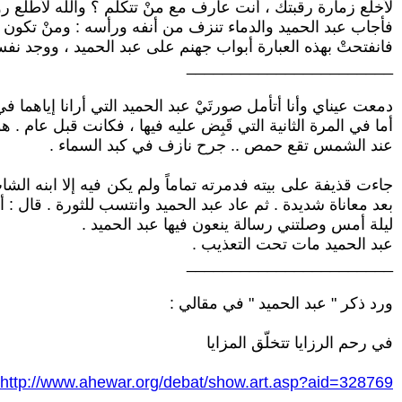
لأخلع زمارة رقبتك ، أنت عارف مع منْ تتكلم ؟ والله لأطلّع 
فأجاب عبد الحميد والدماء تنزف من أنفه ورأسه : ومنْ تكون إ
فانفتحتْ بهذه العبارة أبواب جهنم على عبد الحميد ، ووجد نف
_______________________
دمعت عيناي وأنا أتأمل صورتَيْ عبد الحميد التي أرانا إياهما 
أما في المرة الثانية التي قَبِض عليه فيها ، فكانت قبل عام . 
عند الشمس تقع حمص .. جرح نازف في كبد السماء .
جاءت قذيفة على بيته فدمرته تماماً ولم يكن فيه إلا ابنه الشا
بعد معاناة شديدة . ثم عاد عبد الحميد وانتسب للثورة . قال : 
ليلة أمس وصلتني رسالة ينعون فيها عبد الحميد .
عبد الحميد مات تحت التعذيب .
_______________________
ورد ذكر " عبد الحميد " في مقالي :
في رحم الرزايا تتخلّق المزايا
http://www.ahewar.org/debat/show.art.asp?aid=328769