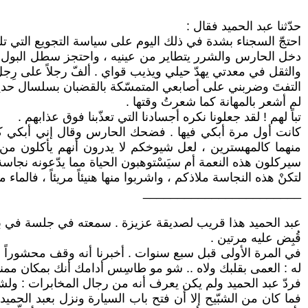
حدّثنا عبد الحميد فقال :
احتجّ السجناء بشدة في ذلك اليوم على سياسة التجويع التي تلج
دخل الحارس والشرر يتطاير من عينيه ، واحتجز سطل البول المخ
والثقل في معدتي يهدّ حيلي ويذيب قواي . ألفّ رجلاً على رِ
التفتَ وضربني على أصابعي المتمسّكة بالقضبان بسلسال حديدي
لم أشعر بالمهانة كما شعرتُ وقتها .
تباً لهم ! لقد جعلونا نكره أجسادنا التي تعذّبنا فوق عذابهم .
كانت أول مرة أبكي فيها . فضحك الحارس وقال إني أبكي كالن
منهما كالمهسترين ، لعل شيوخكم لا يدرون أنهم يأكلون من
سيركلون هذه النعمة أم سيَسْتوهبون الحياة مما يدّعونه نجاس
لتكنْ هذه النجاسة ملاذكم ، واشربوا منها هنيئاً مريئاً ، فالماء 
_______________________
عبد الحميد هذا قريب لصديقة عزيزة . سمعته في جلسة في بيته
قُبِض عليه مرتين .
في المرة الأولى قبل سبع سنوات . أخبرنا أنه وقف محشوراً ب
له : العمى بقلبك ولاه .. شو مو طاسِس أدامك أنك بمكان ممنوع
فردّ عبد الحميد ولم يكن يعرف أنه من رجال المخابرات : ول
فما كان من الشبّيح إلا أن فتح باب السيارة ونزل بعبد الحميد