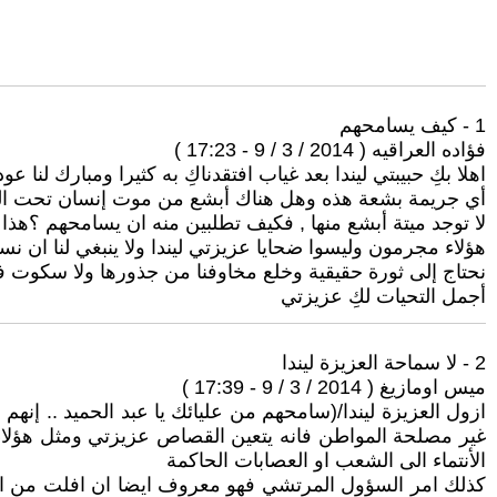
1 - كيف يسامحهم
فؤاده العراقيه ( 2014 / 3 / 9 - 17:23 )
اهلا بكِ حبيبتي ليندا بعد غياب افتقدناكِ به كثيرا ومبارك لنا عو
أي جريمة بشعة هذه وهل هناك أبشع من موت إنسان تحت ال
لا توجد ميتة أبشع منها , فكيف تطلبين منه ان يسامحهم ؟هذ
هؤلاء مجرمون وليسوا ضحايا عزيزتي ليندا ولا ينبغي لنا ان ن
نحتاج إلى ثورة حقيقية وخلع مخاوفنا من جذورها ولا سكوت ف
أجمل التحيات لكِ عزيزتي
2 - لا سماحة العزيزة ليندا
ميس اومازيغ ( 2014 / 3 / 9 - 17:39 )
ازول العزيزة ليندا/(سامحهم من عليائك يا عبد الحميد .. إنهم 
غير مصلحة المواطن فانه يتعين القصاص عزيزتي ومثل هؤلاء
الأنتماء الى الشعب او العصابات الحاكمة
كذلك امر السؤول المرتشي فهو معروف ايضا ان افلت من العق