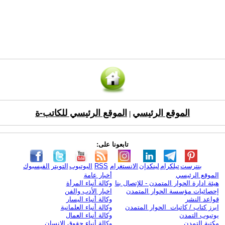
الموقع الرئيسي
الموقع الرئيسي للكاتب-ة
|
تابعونا على:
بنترست
تيلكرام
لينكدإن
الانستغرام
RSS
اليوتيوب
التويتر
الفيسبوك
الموقع الرئيسي
أخبار عامة
هيئة ادارة الحوار المتمدن - للإتصال بنا
وكالة أنباء المرأة
إحصائيات مؤسسة الحوار المتمدن
اخبار الأدب والفن
قواعد النشر
وكالة أنباء اليسار
ابرز كتاب / كاتبات الحوار المتمدن
وكالة أنباء العلمانية
يوتيوب التمدن
وكالة أنباء العمال
مكتبة التمدن
وكالة أنباء حقوق الإنسان