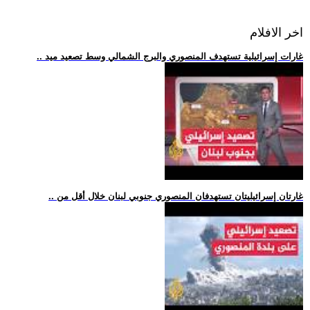
اخر الافلام
.. غارات إسرائيلية تستهدف المنصوري والبرج الشمالي وسط تصعيد ميد
.. غارتان إسرائيليتان تستهدفان المنصوري جنوبي لبنان خلال أقل من