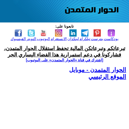
تابعونا على:
بودكاست
بنترست
تيلكرام
لينكدإن
الانستغرام
اليوتيوب
التويتر
الفيسبوك
تبرعاتكم وتبرعاتكن المالية تحفظ استقلال الحوار المتمدن،
فشاركونا في دعم استمرارية هذا الفضاء اليساري الحر
[اشترك في قناة ‫«الحوار المتمدن» على اليوتيوب]
الحوار المتمدن - موبايل
الموقع الرئيسي