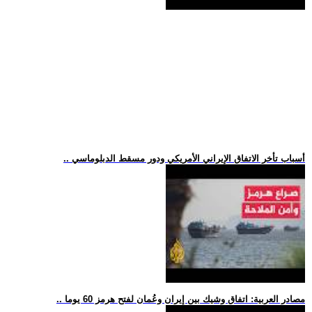
.. أسباب تأخر الاتفاق الإيراني الأمريكي ودور مسقط الدبلوماسي
.. مصادر العربية: اتفاق وشيك بين إيران وعُمان لفتح هرمز 60 يوما