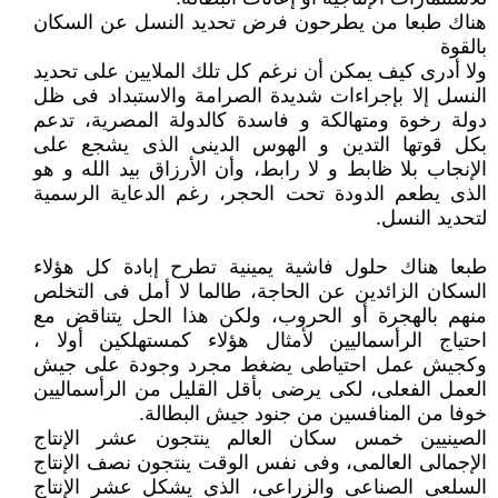
هناك طبعا من يطرحون فرض تحديد النسل عن السكان
بالقوة
ولا أدرى كيف يمكن أن نرغم كل تلك الملايين على تحديد
النسل إلا بإجراءات شديدة الصرامة والاستبداد فى ظل
دولة رخوة ومتهالكة و فاسدة كالدولة المصرية، تدعم
بكل قوتها التدين و الهوس الدينى الذى يشجع على
الإنجاب بلا ظابط و لا رابط، وأن الأرزاق بيد الله و هو
الذى يطعم الدودة تحت الحجر، رغم الدعاية الرسمية
لتحديد النسل.
طبعا هناك حلول فاشية يمينية تطرح إبادة كل هؤلاء
السكان الزائدين عن الحاجة، طالما لا أمل فى التخلص
منهم بالهجرة أو الحروب، ولكن هذا الحل يتناقض مع
احتياج الرأسماليين لأمثال هؤلاء كمستهلكين أولا ،
وكجيش عمل احتياطى يضغط مجرد وجودة على جيش
العمل الفعلى، لكى يرضى بأقل القليل من الرأسماليين
خوفا من المنافسين من جنود جيش البطالة.
الصينيين خمس سكان العالم ينتجون عشر الإنتاج
الإجمالى العالمى، وفى نفس الوقت ينتجون نصف الإنتاج
السلعى الصناعى والزراعى، الذى يشكل عشر الإنتاج