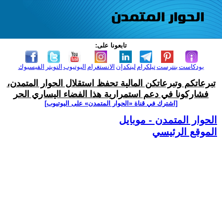
تابعونا على:
بودكاست
بنترست
تيلكرام
لينكدإن
الانستغرام
اليوتيوب
التويتر
الفيسبوك
تبرعاتكم وتبرعاتكن المالية تحفظ استقلال الحوار المتمدن،
فشاركونا في دعم استمرارية هذا الفضاء اليساري الحر
[اشترك في قناة ‫«الحوار المتمدن» على اليوتيوب]
الحوار المتمدن - موبايل
الموقع الرئيسي