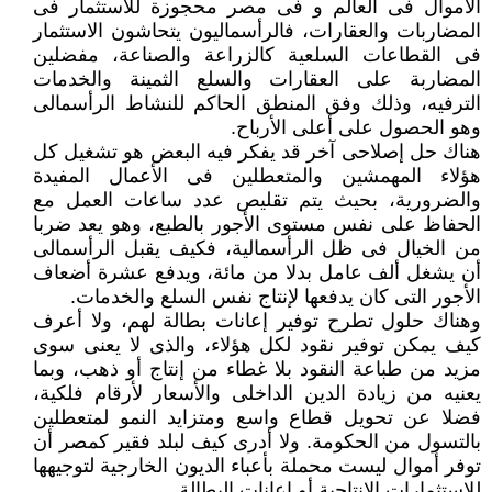
الأموال فى العالم و فى مصر محجوزة للاستثمار فى
المضاربات والعقارات، فالرأسماليون يتحاشون الاستثمار
فى القطاعات السلعية كالزراعة والصناعة، مفضلين
المضاربة على العقارات والسلع الثمينة والخدمات
الترفيه، وذلك وفق المنطق الحاكم للنشاط الرأسمالى
وهو الحصول على أعلى الأرباح.
هناك حل إصلاحى آخر قد يفكر فيه البعض هو تشغيل كل
هؤلاء المهمشين والمتعطلين فى الأعمال المفيدة
والضرورية، بحيث يتم تقليص عدد ساعات العمل مع
الحفاظ على نفس مستوى الأجور بالطبع، وهو يعد ضربا
من الخيال فى ظل الرأسمالية، فكيف يقبل الرأسمالى
أن يشغل ألف عامل بدلا من مائة، ويدفع عشرة أضعاف
الأجور التى كان يدفعها لإنتاج نفس السلع والخدمات.
وهناك حلول تطرح توفير إعانات بطالة لهم، ولا أعرف
كيف يمكن توفير نقود لكل هؤلاء، والذى لا يعنى سوى
مزيد من طباعة النقود بلا غطاء من إنتاج أو ذهب، وبما
يعنيه من زيادة الدين الداخلى والأسعار لأرقام فلكية،
فضلا عن تحويل قطاع واسع ومتزايد النمو لمتعطلين
بالتسول من الحكومة. ولا أدرى كيف لبلد فقير كمصر أن
توفر أموال ليست محملة بأعباء الديون الخارجية لتوجيهها
للاستثمارات الإنتاجية أو إعانات البطالة.