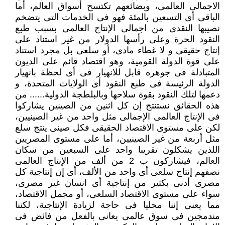
الاجمالى العالمى، وبضائعهم تكتسح أسواق العالم، أما
الباقى أى التسعين بالمئة فهو فى الخدمات التى يتضخم
نصيبها النقدى من اجمالى الإنتاج العالمى بسبب طبع
النقود الحرة وعلى رأسها الدولار من غير استناد على
إنتاج حقيقى و لا غطاء مادى، أو سلعى بل مجرد استناد
على قوة الدولة القومية، وهو اقتصاد قائم على الديون
المتبادلة فى جوهره قابل للانهيار فى أى لحظة بانهيار
الدولة الرئيسة فى طبع النقود أى الولايات المتحدة، و
دعمها لتلك النقود بقوة سلاحها وبالبلطجة الدولية...... من
هذه الحقائق نستنتج إن كل اثنين من الصينين يشاركوا
فى الإنتاج العالمى الإجمالى مثل واحد من غير الصينيين،
لكن على مستوى الاقتصاد الحقيقى فكل صينى ينتج سلع
مثل أربعة من غير الصينيين، أما على مستوى المصريين
اللذين يشكلون تقريبا واحد على السبعين من سكان
العالم، فيشاركون ب 2 من ألف من الإنتاج العالمى
نصفهم إنتاج سلعى أى واحد من الألف، أى إن إنتاجية كل
مصرى أدنى بكثير من إنتاجية أى انسان غير مصرى،
سواء على مستوى الاقتصاد السلعى، أو مجمل الاقتصاد،
مما يعنى إننا محليا فى حاجة لزيادة الإنتاجية، لكننا
مندمجين فى سوق عالمى يعانى بالفعل من فائض فى