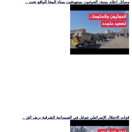
.. وسائل إعلام يمنية: الحوثيون يستهدفون ميناء المخا الواقع تحت
.. قوات الاحتلال الإسرائيلي تتوغل في الصمدانية الشرقية بريف الق