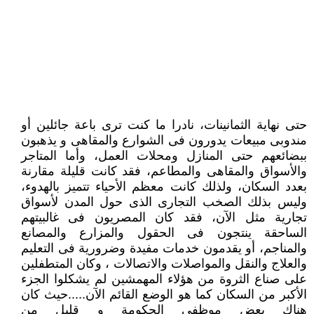
حتى نهاية الثمانينات، نادرا ما كنت ترى باعة جائلين أو
مندوبى مبيعات يدورون فى الشوارع والمقاهى و يذهبون
ببضائعهم حتى المنازل ومحلات العمل، وأما المتاجر
والأسواق والمقاهى والمطاعم، فقد كانت قليلة مقارنة
بعدد السكان، ولذلك كانت معظم الأحياء تتميز بالهدوء،
وليس بذلك الصخب التجارى الذى حول المدن لأسواق
تجارية مثل الآن، فقد كان المصريون فى غالبيتهم
الساحقة ينتجون فى الحقول والمزارع والمصانع
والمناجم، أو يقدمون خدمات مفيدة وضرورية فى التعليم
والعلاج والنقل والمواصلات والاتصالات ، وكان المتطفلين
على صناع الثروة من هؤلاء المهمشين لم يشكلوا الجزء
الأكبر من السكان كما هو الوضع القائم الآن.....حيث كان
هناك بعض موظفى الحكومة و قليل من