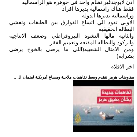
اذن لايوجدغير نظام واحد في جوهره هو الراسماليه
فقط هناك راسماليه يديرها افراد
وراسماليه تديرها الدوله
الاولي تقود الي اتساع الفوارق بين الطبقات وتفشي
البطاله الحقيقيه
والثانيه مالها التشوه البيروقراطي وضعف الانتاجيه
والركود والبطاله المقنعه وتعميم الفقر
ومن الامثال الشعبيه(اللي ما يرضي بالخوخ يرضي
بشرابه)
اخر الافلام
.. مفاوضات هرمز تتقدم وسط تفاهمات ملاحية ومساع أمريكية لضمان ال