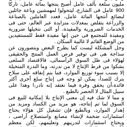
مليون سلعة بألف عامل أصبح ينتجها بمائة عامل، تاركا
900 عامل فى الشارع، ليتحولوا لمهمشين وباعة جائلين
لبضائع أنتجها المائة عامل، فعدد العاملين بالصناعة
والزراعة يتقلص بمعدلات متزايدة عبر العالم، حتى فى
الخدمات الضرورية والمفيدة، أو التى نتخيلها ضرورية
ومفيدة للمجتمع فى حين إنها مفيدة فقط للمستفيدين
من الوضع القائم لا غالبية السكان .
وحل المشكلة ليست كما يطرح البعض ويتصورون عن
سذاجة هى فى توفير فرص العمل المنتج والحقيقى
لهؤلاء فى ظل السوق الرأسمالى، فالاقتصاد السلعى
يشكوا من فرط الإنتاج لا من ندرته، وما الندرة المتخيلة
إلا بسبب سوء توزيع الموارد، فما يتم إنفاقه على سلاح
يترك للصدأ، يمكن لو وجه فى إنتاج سلع أخرى أكثر
فائدة،أن يحقق وفرة فيما نعتقد إنه نادر،ا وهذا على
سبيل المثال لا الحصر بالطبع .
و مما لا شك فيه إن معنى الإنتاج بلا إمكانية للبيع فى
السوق لما تم إنتاجه، هو مزيد من الكساد ومزيد من
إهدار الموارد، وبالطبع فإن تشغيل كل هؤلاء يحتاج
استثمارات ضخمة لإنشاء مصانع واستصلاح آراضى ،
ويحتاج استثمارات لتدريبهم وتعليمهم، لكن معظم