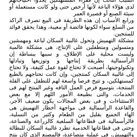
السبب الثالث إن فقراء المستهلكين يجدوا احتياجاتهم
لدى هؤلاء الباعة لأنها أرخص حتى ولو كانت مستعملة أو
سيئة الصنع أو قصيرة العمر
ورابع الأسباب إن هذه الطريقة فى البيع تصرف الراكد
من السلع سواء لكونها فائضة أو معيبة، وهذا يحقق فوائد
للمنتجين.
مشكلة التهميش وتحول غالبية السكان لباعة ومهمشين
ومتسولين ومتطفلين على الإنتاج، هى مشكلة عالمية
وليست محلية على الإطلاق، و سببها ببساطة إن
الرأسمالية بطريقة إنتاجها و وتوزيعها وتبادلها
وتكنولوجيتها، أصبحت لا تحتاج لقوة عمل كثيفة، ولا تحتاج
إلى غالبية السكان كمنتجين، وإن كانت تحتاجهم بالطبع
كمستهلكين، و تتيح فرصا واسعة لهم للتطفل على القلة
المنتجة، بتوسيع فرص العمل التافه وغير المنتج لهم فى
الخدمات، والتى بطبيعة الأمور اللهم إلا مع بعض
الاستثناءات و فى بعض المجالات يكون ضعيف الأجر،
والقاعدة الرأسمالية فى مواجهة أخطار التهميش هى
الهاء الجميع بقليل من الطعام وكثير من التسلية،
فالرأسمالية فى قطاعاتها السلعية كالزراعة والصناعة،
وحتى فى قطاعاتها الخدمية تطرد غالبية السكان للبطالة
والتهميش، فى عملية متصاعدة، فالمصنع الذى كان ينتج