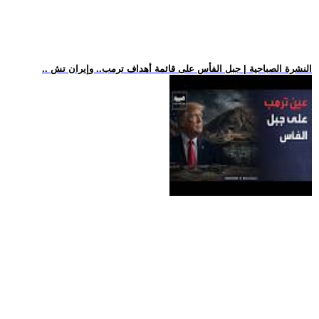
.. النشرة الصباحية | جبل الفأس على قائمة أهداف ترمب.. وإيران تش