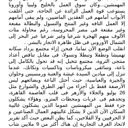
المهمشين...وكان سوق العمل بالخليج وليبيا وأوروبا
يستوعب قوة العمل الزائدة عن الحاجة، حتى أغلقت
الأبواب أمامهم فى العقدين الماضيين، ولم يبقى أمامهم
إلا العمل التافه وغير المنتج والتسول والبطالة مقنعة
وغير مقنعة فى مصر المحروسة، رغم محاولة مئات
الألوف منهم الهجرة شرعيا وغير شرعيا عبر البحر إلى
الشمال الأوروبى فى ظل ظاهرة الاتجار بالبشر. .
انقلب الوضع الآن تماما، فنحن إزاء مجتمع يزداد سكانه
تهميشا وتطفلا وتبطلا وتسولا، فى مقابل تناقص أعداد
منتجى الثروة، مجتمع تتخيل إنه قد تحول بالكامل إلى
باعة، وسائقى ميكروباسات وتاكسيات وتكاتك، عندما
تنزل إلى ميادين السيدة عيشة والعتبة ورمسيس وحلوان
والجيزة والعباسية، حيث أحتل الباعة وبضائعهم ليس
الأرصفة فقط بل أجزاء من أنهر الطرق والشوارع مثل
26 يوليو والجلاء والأزهر فى قلب العاصمة القاهرة،
وتجدهم فى عربات ومحطات المترو، وهؤلاء يشكلون
جزء فقط من المهمشين عموما الذين يشكلون غالبية
السكان الآن الذين لا يشكل غالبيتهم العمال الصناعيين و
لا الحرفيين ولا الفلاحين، كما يظن البعض حيث أكد تقرير
لاتحاد الغرف التجارية إن هناك أكثر من 9 ملايين شاب