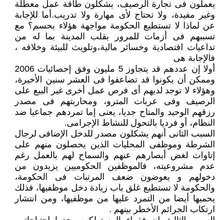
يعملون فى تجارة الرصيف، يشكلون طاقة عمل معطلة
وغير مفيدة، ولا تحتاج لأى مهارة ولا تدريب.أما للإجابة
عن لماذا لا تستطيع الحكومة مواجهة هؤلاء بحسم؟ مع
تسببهم فى أزمات للمرور بقلب المدينة بما له من
تداعيات اقتصادية وخسائر مالية،وتلويث للبيئة وخلافه ،
فالإجابة هى
أولا إن عددهم قد يتجاوز 5 مليون وفق إحصائيات 2006
وممكن أن يكونوا قد تضاعفوا فى العشر سنين الأخيرة،
وهؤلاء لا توجد لديهم أى فرص عمل أخرى غير البيع على
الرصيف وفى عربات المترو، ومحاربتهم فى مصدر
رزقهم الوحيد والمتاح جديا، يعنى إما تمردهم جماعيا ضد
النظام، أو فرديا بالتحول للنشاط الإجرامى.
السبب الثانى أنهم يشكلون مصدر للدخل الإضافى لرجال
الشرطة وموظفى المحليات الذين يحصلون منهم على
إتاوات لغض أبصارهم عنهم والسماح لهم بالعمل رغم
عدم مشروعيته، فالموظفين الحكوميين يزيدون من
دخولهم و يعوضون ضعف المرتبات فى الحكومة،
والحكومة لا تستطيع غلق باب زيادة دخل موظفيها، فذلك
يحميها أيضا من التمرد عليها من موظفيها، ومن انتشار
ارتكاب الجرائم الأخطر بينهم .