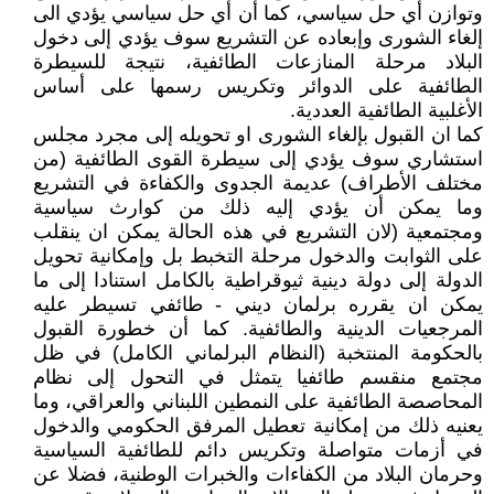
وتوازن أي حل سياسي، كما أن أي حل سياسي يؤدي الى
إلغاء الشورى وإبعاده عن التشريع سوف يؤدي إلى دخول
البلاد مرحلة المنازعات الطائفية، نتيجة للسيطرة
الطائفية على الدوائر وتكريس رسمها على أساس
الأغلبية الطائفية العددية.
كما ان القبول بإلغاء الشورى او تحويله إلى مجرد مجلس
استشاري سوف يؤدي إلى سيطرة القوى الطائفية (من
مختلف الأطراف) عديمة الجدوى والكفاءة في التشريع
وما يمكن أن يؤدي إليه ذلك من كوارث سياسية
ومجتمعية (لان التشريع في هذه الحالة يمكن ان ينقلب
على الثوابت والدخول مرحلة التخبط بل وإمكانية تحويل
الدولة إلى دولة دينية ثيوقراطية بالكامل استنادا إلى ما
يمكن ان يقرره برلمان ديني - طائفي تسيطر عليه
المرجعيات الدينية والطائفية. كما أن خطورة القبول
بالحكومة المنتخبة (النظام البرلماني الكامل) في ظل
مجتمع منقسم طائفيا يتمثل في التحول إلى نظام
المحاصصة الطائفية على النمطين اللبناني والعراقي، وما
يعنيه ذلك من إمكانية تعطيل المرفق الحكومي والدخول
في أزمات متواصلة وتكريس دائم للطائفية السياسية
وحرمان البلاد من الكفاءات والخبرات الوطنية، فضلا عن