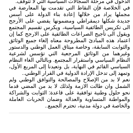
الدخول في مرحلة السجالات السياسية التي لا تتوقف.
في الخلاصة فإن النقاط التي تقدمت بها المعارضة في
مجملها يراد من خلالها إعادة بناء الدولة على أسس
جديدة شكلها ديمقراطي ومضمونها يفضي على الأرجح
الى تكريس الطائفية السياسية، ويكرس تقسيم المجتمع
ويقول الى تأجيج الصراعات الطائفية على الارجح كما إن
اعتماد هذه المبادئ المطروحة معناه إلغاء جميع الوثائق
والثوابت السابقة، وخاصة ميثاق العمل الوطني والدستور
وغيرهما من الوثائق المرجعية التي تؤسس لشرعية
النظام السياسي واستقرار المجتمع. وبالتالي الغاء النظام
السياسي القائم في النهاية، بل وتعيدنا إلى المربع الأول،
وتمهد إلى تدخل الإرادة الدولية في القرار الوطني..
نعم لا بد من الإصلاح والمصالحة والتوافق الوطني ولم
الشمل وان طالت الازمة ولذلك لا بد من المضي قدما
نحو حلول وطنية توافقية على قاعدة: الثوابت والشراكة
والمواطنة المتساوية والعدالة وضمان الحريات العاملة
والخاصة في دولة مدنية، تحترم الجميع..