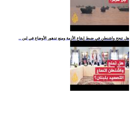
.. هل تنجح واشنطن في ضبط إيقاع الأزمة ومنع تدهور الأوضاع في لبن