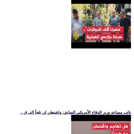
.. نائب مساعد وزير الدفاع الأمريكي السابق: واشنطن لن تلجأ إلى ق