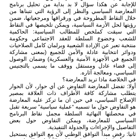
للإجابة عن هكذا سؤال لا بد بداية من تحليل برنامج
المعارضة السياسي والنظر إلى الرؤية التي تتبناها من
خلال النقاط المطروحة في ورقراقها ومرجعياتها، ضمن
رؤيتها لحل الأزمة السياسية، ويمكن تلخيصها في النقاط
التي سيقت كملخص للمطالب السياسية: الحاكمية
للشعب وخضوع السلطة للعقد الاجتماعي وحكومة
منتخبة تعبر عن الإرادة الشعبية وبرلمان كامل الصلاحيات
ودوائر انتخابية عادلة والأمن للجميع (بمعنى مشاركة
الجميع في الأجهزة الأمنية والعسكرية) وضمان الوصول
إلى قضاء عادل ومستقل ووقف ما يسمى بالتجنيس
السياسي، ومعالجة آثاره.
في الخلاصة ماذا تريد المعارضة؟
أولا: تفضل المعارضة التفاوض عن أي حوار، لأن الحوار
يتطلب مشاركة كافة الأطراف ذات العلاقة بمصير
الإصلاح السياسي، في حين ان ما تركز عليه المعارضة
هو التفاوض حول ما تسميه “عملية سياسية” سريعة تقبل
في محصلتها النهائية السلطة مجمل نقاط البرنامج
السياسي للمعارضة، ويمكن التفاوض حول بعض
التفاصيل والإجراءات والجدولة التنفيذية.
ثانيا: رفض مبدأ التوافق الوطني لأن مع التوافق يستحيل