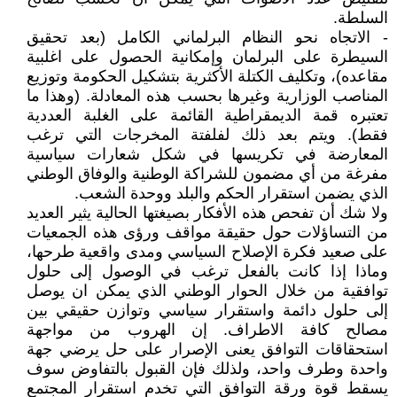
السلطة.
- الاتجاه نحو النظام البرلماني الكامل (بعد تحقيق
السيطرة على البرلمان وإمكانية الحصول على اغلبية
مقاعده)، وتكليف الكتلة الأكثرية بتشكيل الحكومة وتوزيع
المناصب الوزارية وغيرها بحسب هذه المعادلة. (وهذا ما
تعتبره قمة الديمقراطية القائمة على الغلبة العددية
فقط). ويتم بعد ذلك لفلفتة المخرجات التي ترغب
المعارضة في تكريسها في شكل شعارات سياسية
مفرغة من أي مضمون للشراكة الوطنية والوفاق الوطني
الذي يضمن استقرار الحكم والبلد ووحدة الشعب.
ولا شك أن تفحص هذه الأفكار بصيغتها الحالية يثير العديد
من التساؤلات حول حقيقة مواقف ورؤى هذه الجمعيات
على صعيد فكرة الإصلاح السياسي ومدى واقعية طرحها،
وماذا إذا كانت بالفعل ترغب في الوصول إلى حلول
توافقية من خلال الحوار الوطني الذي يمكن ان يوصل
إلى حلول دائمة واستقرار سياسي وتوازن حقيقي بين
مصالح كافة الاطراف. إن الهروب من مواجهة
استحقاقات التوافق يعنى الإصرار على حل يرضي جهة
واحدة وطرف واحد، ولذلك فإن القبول بالتفاوض سوف
يسقط قوة ورقة التوافق التي تخدم استقرار المجتمع