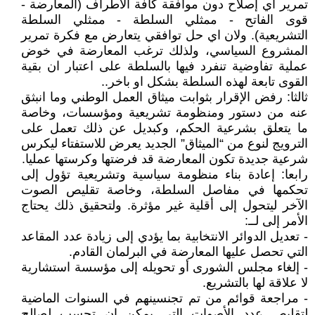
تمرير أي إصلاح دون موافقة كافة الأطراف (المعارضة -
قوى الفاتح - ممثلي السلطة - ممثلي السلطة
التشريعية). ولان اي حل توافقي يتعارض مع فكرة تمرير
المشروع السياسي، ولذلك ترغب المعارضة في خوض
عملية تفاوضية تنفرد فيها بالسلطة على اعتبار ان بقية
القوى تابعة لهذه السلطة بشكل او باخر..
ثالثا: رفض الإقرار بثوابت ميثاق العمل الوطني وما انبثق
عنه من دستور ومنظومة تشريعية ومؤسسات، وخاصة
ما يتعلق بشرعية الحكم، وكبديل عن ذلك تعمل على
الترويج لنوع من “الميثاق” الجديد يعرض للاستفتاء ليكرس
شرعية جديدة تكون المعارضة قد فرضتها وكرستها عمليا.
رابعا: إعادة بناء منظومة سياسية وتشريعية تؤول إلى
تحكمها في مفاصل السلطة، وخاصة تقليص الصوت
الآخر ليتحول إلى أقلية غير مؤثرة. ولتحقيق ذلك يحتاج
الأمر إلى لــ:
- تعديل الدوائر الانتخابية بما يؤدي إلى زيادة عدد المقاعد
التي تحصل عليها المعارضة في البرلمان القادم.
- إلغاء مجلس الشورى أو تحويله إلى مؤسسة استشارية
لا علاقة لها بالتشريع.
- مراجعة قوائم من تم تجنسينهم في السنوات الماضية
لتقليص عدد الأصوات التي يمكن ان تحسب لصالح