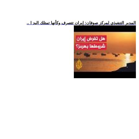
.. المدير التنفيذي لمركز صوفان: إيران تتصرف وكأنها تمتلك اليد ا