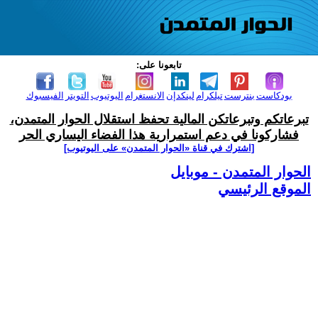
تابعونا على:
بودكاست
بنترست
تيلكرام
لينكدإن
الانستغرام
اليوتيوب
التويتر
الفيسبوك
تبرعاتكم وتبرعاتكن المالية تحفظ استقلال الحوار المتمدن،
فشاركونا في دعم استمرارية هذا الفضاء اليساري الحر
[اشترك في قناة ‫«الحوار المتمدن» على اليوتيوب]
الحوار المتمدن - موبايل
الموقع الرئيسي