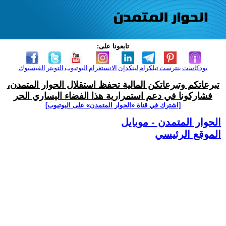
تابعونا على:
بودكاست
بنترست
تيلكرام
لينكدإن
الانستغرام
اليوتيوب
التويتر
الفيسبوك
تبرعاتكم وتبرعاتكن المالية تحفظ استقلال الحوار المتمدن،
فشاركونا في دعم استمرارية هذا الفضاء اليساري الحر
[اشترك في قناة ‫«الحوار المتمدن» على اليوتيوب]
الحوار المتمدن - موبايل
الموقع الرئيسي