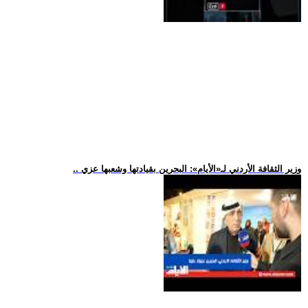
.. وزير الثقافة الأردني لـ«الأيام»: البحرين بقيادتها وشعبها عزي