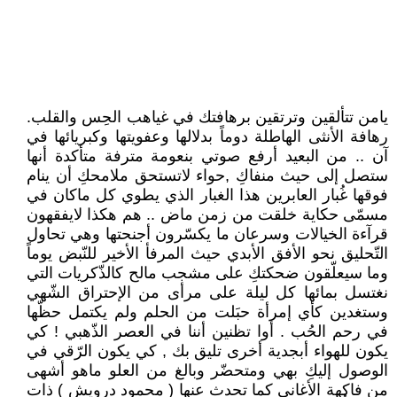
يامن تتألقين وترتقين برهافتك في غياهب الحِس والقلب.
رهافة الأنثى الهاطلة دوماً بدلالها وعفويتها وكبريائها في
آن .. من البعيد أرفع صوتي بنعومة مترفة متأكدة أنها
ستصل إلى حيث منفاكِ ,حواء لاتستحق ملامحكِ أن ينام
فوقها غُبار العابرين هذا الغبار الذي يطوي كل ماكان في
مسمّى حكاية خلقت من زمن ماض .. هم هكذا لايفقهون
قرآءة الخيالات وسرعان ما يكسّرون أجنحتها وهي تحاول
التّحليق نحو الأفق الأبدي حيث المرفأ الأخير للنّبض يوماً
وما سيعلّقون ضحكتكِ على مشجب مالح كالذّكريات التي
نغتسل بمائها كل ليلة على مرأى من الإحتراق الشّهي
وستغدين كأي إمرأة حبَلت من الحلم ولم يكتمل حظّها
في رحم الحُب . أوا تظنين أننا في العصر الذّهبي ! كي
يكون للهواء أبجدية أخرى تليق بك , كي يكون الرّقي في
الوصول إليكِ بهي ومتحضّر وبالغ من العلو ماهو أشهى
من فاكهة الأغاني كما تحدث عنها ( محمود درويش ) ذات