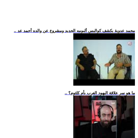
.. محمد عدوية يكشف كواليس ألبومه الجديد ومشروع عن والده أحمد عد
.. ما هو سر علاقة اليهود العرب بأم كلثوم؟