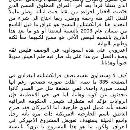
الذي يقتلنا فرداً بعد آخر، العراق المخلوق المسخ الذي
خيّطت الاقدار اجزاءه من بقايا جثث ابنائه وصار عاملاً
للقتل اكثر منه رحمة ووطن. ربما احتاج الى شيء من
التحديد هنا. فرانكشتاين المسخ هو عراق ما قبل التاسع
من نيسان عام 2003 بالنسبة لبعضنا او هو ما بعد هذا
التأريخ بالنسبه للبعض الآخر. هو مسخ لكليهما معاً لكنه
وطنهم بالنهاية.
اعذروني على هذه السوداوية في الوصف فليس ثمّة
وصف افضل من هذا على بلد صار فيه حلم العيش سويةً
جنوناً وهذيانا.
كيف لا وسعداوي نفسه يصف فرانكشتاينه البغدادي في
الصفحة 335 ما نصه: "ظلت صورته تتضخم، رغم انها
ليست صورة واحدة. ففي منطقة مثل حي الصدر كانوا
يتحدثون عن كونه وهابياً، اما في حي الاعظمية فإن
الروايات تؤكد انه متطرف شيعي. الحكومة العراقية
تصفه بأنه عميل لقوى خارجية، اما الاميركان فقد صرح
الناطق باسم الخارجية الامريكية ذات مرة بأنه رجل
واسع الحيلة يستهدف تقويض المشروع الاميركي في
العراق. ولكن، ما هو هذا المشروع يا ترى؟ بالنسبة