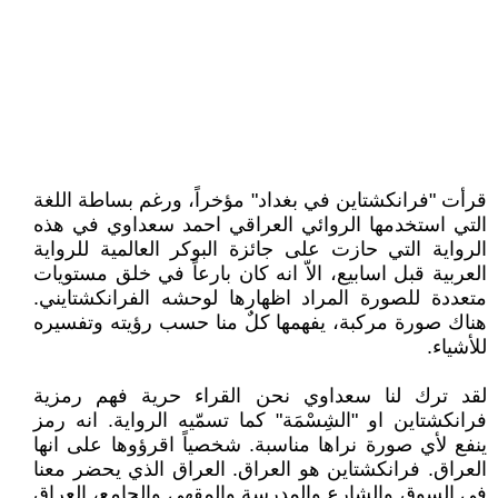
قرأت "فرانكشتاين في بغداد" مؤخراً، ورغم بساطة اللغة
التي استخدمها الروائي العراقي احمد سعداوي في هذه
الرواية التي حازت على جائزة البوكر العالمية للرواية
العربية قبل اسابيع، الاّ انه كان بارعاً في خلق مستويات
متعددة للصورة المراد اظهارها لوحشه الفرانكشتايني.
هناك صورة مركبة، يفهمها كلٌ منا حسب رؤيته وتفسيره
للأشياء.
لقد ترك لنا سعداوي نحن القراء حرية فهم رمزية
فرانكشتاين او "الشِسْمَة" كما تسمّيه الرواية. انه رمز
ينفع لأي صورة نراها مناسبة. شخصياً اقرؤوها على انها
العراق. فرانكشتاين هو العراق. العراق الذي يحضر معنا
في السوق والشارع والمدرسة والمقهى والجامع، العراق