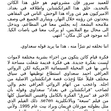
للعميد سرور فإن مشروعهم هو خلق هذا الكائن
بالتحديد، خلق هذا الفرانكشتاين واطلاقه في بغداد.
الاميركيون هم مَن وراء هذا الوحش. الناس في المقاهي
يتحدثون عن رؤيته خلال النهار، ويتبارى الجميع في وصف
ملامحه البشعة. إنه يجلس معنا في المطاعم، ويدخل
الى محال بيع الملابس، او يركب معنا في باصات الكيا.
أنه موجود في كل مكان." انتهى
اننا نخلقه ثم نتبرّأ منه ، هذا ما يريد قوله سعداوي.
فكرة قيام كائن يتكون من اجزاء بشرية مختلفة لاموات
ليست بفكرة جديدة. هي فكرة قديمة شغلت مساحة لا
بأس بها في المخيلة السينمائية الامريكية لكن الروائي
العراقي احمد سعداوي استطاع توظيفها في سياق
مختلف قليلاً عمّا وُجِدَت قصة فرانكشتاين الاصلية من
اجله. واعجب من اتهام الروائي العراقي نجم والي
لصاحب "فرانكشتاين في بغداد" سعداوي وقوله بأن
الاخير قد "سرق" الفكرة بالكامل واقتبس التفاصيل كلها
من فيلم "سبعة" وبالانكليزية se7en. ذلك الفيلم الذي
مثل بطولته مورغان فريمان وبراد بيت عام 1995. ولأني