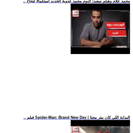
.. محمد علام وهيثم سعيد: ألبوم محمد عدوية الجديد استكمالا لنجاح
.. فيلم Spider-Man: Brand New Day | البداية اللي كان بيتر محتا