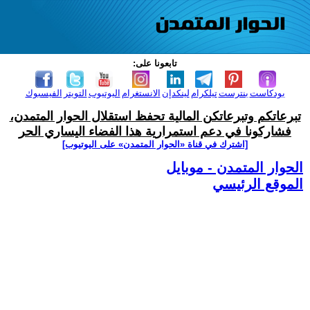
تابعونا على:
بودكاست
بنترست
تيلكرام
لينكدإن
الانستغرام
اليوتيوب
التويتر
الفيسبوك
تبرعاتكم وتبرعاتكن المالية تحفظ استقلال الحوار المتمدن،
فشاركونا في دعم استمرارية هذا الفضاء اليساري الحر
[اشترك في قناة ‫«الحوار المتمدن» على اليوتيوب]
الحوار المتمدن - موبايل
الموقع الرئيسي