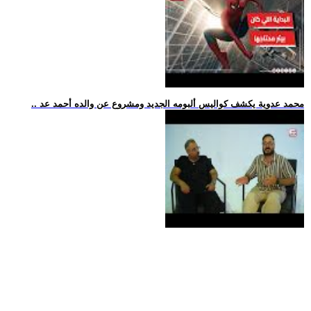
.. محمد عدوية يكشف كواليس ألبومه الجديد ومشروع عن والده أحمد عد