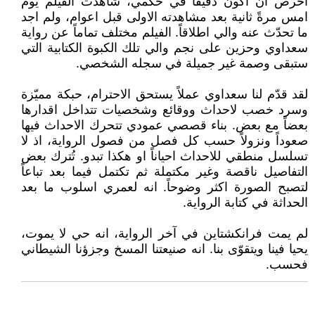
احرص ان اكون دقيقاً في حكمي، شاهدت الفيلم يوم
امس مرةً ثانية بعد مشاهدته الاولى قبل اعوام، ولم اجد
ما تحدّث عنه والي اطلاقاً. الفيلم مختلف تماماً عن رواية
سعداوي وحزين على نجم والي تلك الكبوة الكتابية التي
ستبقى وصمة غير جميلة في سجله الشخصي.
لقد قدّم لنا سعداوي عملاً يستحق الاحترام، حبكة مميّزة
وسرد خصب لاحداث ووقائع وشخصيات تتداخل اقدارها
بعضاً مع بعض. بناء قصصي عمودي تتحرك الاحداث فيها
صعوداً ونزولاً حسب كل فصل من فصول الرواية، اذ لا
تسلسل منطقي للاحداث احياناً او هكذا تبدو. تُترك بعض
التفاصيل ناقصة وغير مكتملة ثم تكتمل فيما بعد تباعاً
لتصبح الصورة اكثر وضوحاً. انه لعمري اسلوب ما بعد
الحداثة في كتابة الرواية.
لم يمت فرانكشتاين في آخر الرواية، انه حي لا يموت،
يحيا فينا ويتقوّى بنا. انه صنيعتنا المسخ وجزؤنا الشيطاني
فحسب.