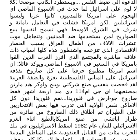
الدعوة الى ضبط النفس ...ويستطرد الكاتب موضحا :كلا
لا لوم على اسرائيل لما حدث في الاسبوع الماضي اي
الهجوم على امريكا فالمدنيون كانوا عربا وليسوا
اسرائيليين .لكن امريكا فشلت في التعامل بامانة و
شرف في الشرق الاوسط فهي تسمح لنفسها ببيع
الصواريخ لمن يستخدمها ضد المدنيين وتتجاهل موت
عشرات الالاف من اطفال العراق بسبب الحصار
الاقتصادي الذي تتزعمه واشنطون هذه كلها اسباب ذات
علاقة مباشرة بالمجتمع الذي افرز العرب الذين القوا
بامريكا في السعير في الاسبوع الماضي.ويوكد قائلا: ان
اسم امريكا مطبوع حرفيا على كل صاروخ تقذفه
اسرائيل على المباني الفلسطينية بغزة والضفة الغربية
لقد فحصت بنفسي صنع شركتي بوينج ولوكر هيد-مارتن
بمصنعيهما اي جي ام114 دي منذ اربعة اشهر فقط
صاروخ جو-ارض في فلوريدا...نعم فلوريدا دون كل
الاماكن نفس الولاية التي تدرب فيها بعض الانتحاريين
على الطيران تم اطلاق ذلك الصاروخ من طائرة من
طراز اباتشي من صنع امريكابالطبع اثناء الغزو
الاسرائيلي للبنان عام 1982 اسقط الاسرائيليون في تلك
الحرب مئات من القنابل العنقودية على المناطق المدنية
ببيروت رغم التعهدات التي اعطوها لامريكا كان معظم