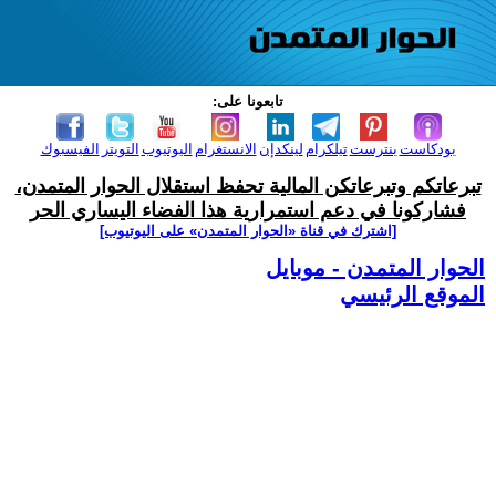
تابعونا على:
بودكاست
بنترست
تيلكرام
لينكدإن
الانستغرام
اليوتيوب
التويتر
الفيسبوك
تبرعاتكم وتبرعاتكن المالية تحفظ استقلال الحوار المتمدن،
فشاركونا في دعم استمرارية هذا الفضاء اليساري الحر
[اشترك في قناة ‫«الحوار المتمدن» على اليوتيوب]
الحوار المتمدن - موبايل
الموقع الرئيسي