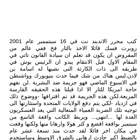
كتب محرر الاندبند نت في 16 سبتممبر عام 2001
روبرت فسك قائلا الاخذ بالثار فخ ففي عالم من
المفروض ان يكون قد تعلم ان سيادة القانون تاتي في
المقام الاول قبل الانتقام يبدو ان الرئيس بوش في
طريقه الى ذات الكارثة التى نصبها له اسامة بن
لادن.ليس هناك من شك فيما حدث بنيويورك وواشنطن
في الاسبوع الماضي فهو جريمة ضد البشرية .لن نفهم
حاجة امريكا للثار الا اذا قبلنا هذه الحقيقه القارسة
المريعة.لكن هذه الجريمة قد تم اقترافها -ووضوح ذلك
في ازدياد -لكي يتم دفع الولايات المتحدة واستثارتها الى
توجيه تلك الضربة العمياء المتعالية التي يعد العسكريون
العدة لها ...انتهى... ويربط الكاتب واقعة التاسع من
سبتمبر بواقعة افضع و كثر هولا وارهابا منها ولكنها وقعت
في مكان اخر قائلا لقد حدث منذ تسعة عشر عام
بالضبط اكبر حادث ارهابي بالشرق الاوسط وساستخدم