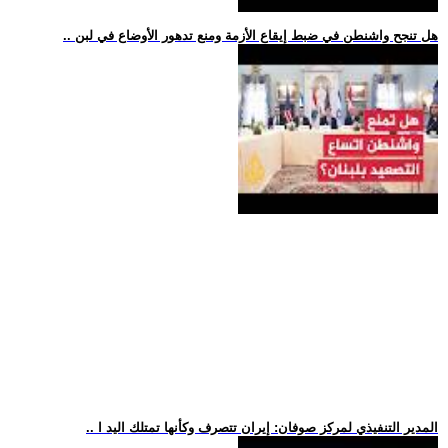
.. هل تنجح واشنطن في ضبط إيقاع الأزمة ومنع تدهور الأوضاع في لبن
.. المدير التنفيذي لمركز صوفان: إيران تتصرف وكأنها تمتلك اليد ا