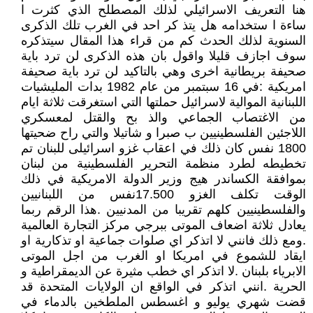
هنا التعريف الاسرائيلي لذلك المصطلح الذي كثرت ا
ساءة ا ستخدامه هل يتذ كر احد في الغرب تلك الذكرى
السنوية لذلك الحدث كم من قراء هذا المقال سيتذكره
سوف اجازف قليلا واقول بان هذه الذكرى لن ترد باية
صحيفة بريطانية اخرى وهي بالتاكيد لن ترد باية صحيفة
امريكية :في 16 سبتمبر من عام 1982 بدات المليشيات
اللبنانية الموالية لاسرائيل حملتها التي استغرقت ثلاثة ايام
من الاغتصاب الجماعي والذ بح والقتل لمعسكري
اللاجئين الفلسطينيين ب صبرا و شاتيلا والتي راح ضحيتها
1800 نفس كان ذلك في اعقاب غزو اسرائيلى للبنان تم
تخطيطه لطرد منظمة التحرير الفلسطينية من لبنان
بموافقة الكساندر هيج وزير الدولة الامريكية في ذلك
الوقت تكلف الغزو 17.500نفس من اللبنانيين
والفلسطينيين كلهم تقريبا من المدنيين .هذا الرقم ربما
يعادل ثلاثة اضعاف الموتى ببرجي مركز التجارة العالمية
.ومع ذلك فانني لا اتذكر اي صلوات جماعية او تذكارية او
ايقاد للشموع في امريكا او الغرب من اجل الموتى
الابرياء بلبنان .لا اتذكر اي خطب مثيرة عن الديمقراطية و
الحرية .انني اتذكر في الواقع ان الولايات المتحدة قد
قضت شهري يوليو و اغسطس الملطخين بالدماء في