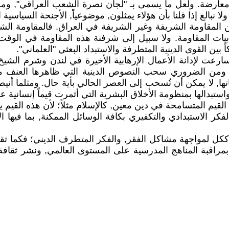
 معارضة. ولعل ما يسمى بـ "لجان نصرة الشعب العراقي", وم
ولا نبالغ إذا قلنا بأن هؤلاء يمثلون, موضوعياً, الأجنحة السياسي
ن المقاومة الشريفة وغير الشريفة في العراق. فالمقاومة ا
أدبيات المقاومة. ولا سبيل إلى شرفنة هذه المقاومة في الوقت 
ين القوى الدينية المتطرفة والاستبداد البعثي "العلماني".
 سارعت لإدانة الأعمال الإرهابية الأخيرة في لندن وشرم الش
ة. ومن الضروري سحب النصوص الدينية التي ظاهرها العنف م
, لا يمكن أن تُسحب إلى العصر الحالي بأية حال. ومثلما أنيط
واستبدالها بمنظومة الأخلاق البشرية التي أثمرت قيماً إنسانية ع
لقيم المتسامحة في دين معين, كالإسلام مثلاً؛ لأن هذه القيم ي
 الاستبدادي والتكفيري بكافة الوسائل الممكنة, بما فيها الأن
ي ككل لمواجهة مشاكل الفقر, والفكر المتطرف الديني؛ فكما ت
بمراقبة المناهج المدرسية على المستوى العالمي, ونشر ثقافة 