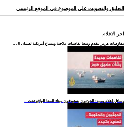
التعليق والتصويت على الموضوع في الموقع الرئيسي
اخر الافلام
.. مفاوضات هرمز تتقدم وسط تفاهمات ملاحية ومساع أمريكية لضمان ال
.. وسائل إعلام يمنية: الحوثيون يستهدفون ميناء المخا الواقع تحت