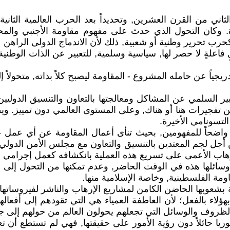
اني من القرن العشرين, وتحديداً بعد الحرب العالمية الثاني
ردة. وكان التحول الذي حدث على مفهوم مقاومة الأجنبي وال
رب تحرير وطنية أو شعبية, ذلك لأن الاندماج الدولي الراهن 
اعلةٍ لا حصر لها, سياسية وسلمية, للتعبير عن الذات الوطنية
ً عن حامله المشروع - المقاومة ليصبح كلاً بذاته, متحولاً إلى
ر السلمي عن المشاكل ومعالجتها بالتعاون والتنسيق الدوليين
 تفجيرات هنا أو هناك, وعلى المستوى العالمي دون تمييز. ويظه
لتسونامي الأخيرة.
 واضحاً للمفهومين, بحيث تنأى أعمال المقاومة عن أي عمل 
 لجم المعتدين بالتنسيق والتعاون مع مجلس الأمن الدولي, وا
إرهاب الأعمى على تسريع هذه العملية بانكشافه كعمل إجرامي 
 وسائلها هذه في الوقت الحاضر, وعدم تمكنها من التحول إلى 
اومة الفلسطينية, وخاصة الإسلامية منها.
مة بشعوبها الحاضن الكامن لمشاريع الإرهاب والناشر لفيروسا
ة بهؤلاء بالفعل؛ لأن العاطفة العمياء هي التي تقودهم إلى أفعا
ل الظروف والوسائل التي تجعلهم يحولون العالم من حولهم إلى ج
ا حائلاً دون رؤية الأمور على حقيقتها, فهي لم تستطع أن تع