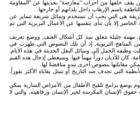
ن يقف خلفها من أحزاب "معارضة" بحديثها عن "المقاومة
ة الناطقة باسم الإرهاب داخل بلدانهم أو خارجها.
لشريفة هي التي يجب أن تستخدم وسائل شريفة تتمايز عن
الحاضر إلا بأن تنأى بنفسها عن الأعمال البربرية التي تم
يخ, مهمة جليلة تتعلق بنبذ كل أشكال العنف, ووضع تعريف
ن المناهج التربوية, إذ أن تلك النصوص التي ظهرت في
ت وظيفة الجمل إلى وسائل النقل الحديثة في هذه الأيام,
امة, كان للأديان دوراً مهماً فيها. وسيعطي إدخال هذه القيم
مكن مقابلتها بنصوص أخرى تبدو مناقضةً لها.
ظمة التي تجدف ضد التاريخ أو تمثل بقاياه الأكثر نفوراً,
قوم بوضع برامج تلقيح الأطفال من الأمراض السارية يمكن
حقوق الإنسان المكرسة لخير الإنسان ورفاهيته, والتي لا