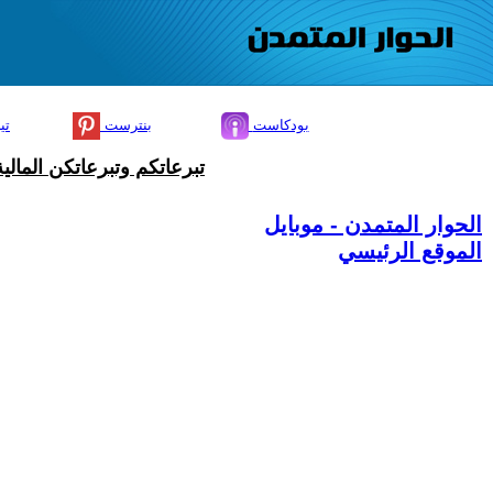
بودكاست
بنترست
تي
تبرعاتكم وتبرعاتكن المال
الحوار المتمدن - موبايل
الموقع الرئيسي