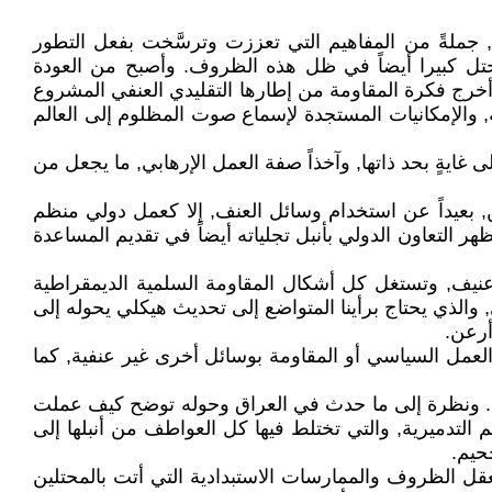
ة, جملةً من المفاهيم التي تعززت وترسَّخت بفعل التطور
محتل كبيرا أيضاً في ظل هذه الظروف. وأصبح من العودة
أخرج فكرة المقاومة من إطارها التقليدي العنفي المشروع
, والإمكانيات المستجدة لإسماع صوت المظلوم إلى العالم
 غايةٍ بحد ذاتها, وآخذاً صفة العمل الإرهابي, ما يجعل من
, بعيداً عن استخدام وسائل العنف, إلا كعمل دولي منظم
ر التعاون الدولي بأنبل تجلياته أيضاً في تقديم المساعدة
عنيف, وتستغل كل أشكال المقاومة السلمية الديمقراطية
لذي يحتاج برأينا المتواضع إلى تحديث هيكلي يحوله إلى
أرعن.
العمل السياسي أو المقاومة بوسائل أخرى غير عنفية, كما
تها. ونظرة إلى ما حدث في العراق وحوله توضح كيف عملت
لهم التدميرية, والتي تختلط فيها كل العواطف من أنبلها إلى
حيم.
قل الظروف والممارسات الاستبدادية التي أتت بالمحتلين