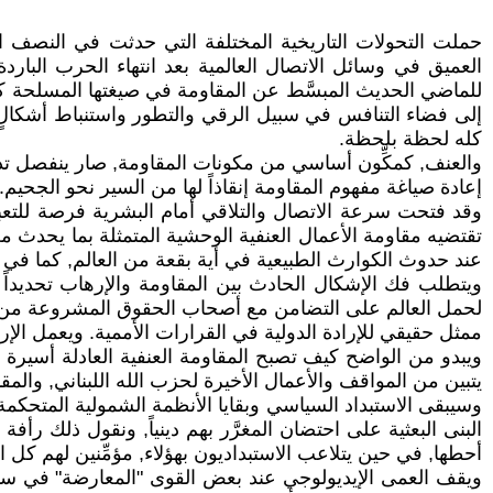
حملت التحولات التاريخية المختلفة التي حدثت في النصف الث
العميق في وسائل الاتصال العالمية بعد انتهاء الحرب البا
للماضي الحديث المبسَّط عن المقاومة في صيغتها المسلحة كح
إلى فضاء التنافس في سبيل الرقي والتطور واستنباط أشكالٍ ف
كله لحظة بلحظة.
والعنف, كمكِّون أساسي من مكونات المقاومة, صار ينفصل تدريجيا
إعادة صياغة مفهوم المقاومة إنقاذاً لها من السير نحو الجحيم.
وقد فتحت سرعة الاتصال والتلاقي أمام البشرية فرصة للتعبي
تقتضيه مقاومة الأعمال العنفية الوحشية المتمثلة بما يحدث من
عند حدوث الكوارث الطبيعية في أية بقعة من العالم, كما في ا
ويتطلب فك الإشكال الحادث بين المقاومة والإرهاب تحديداً
لحمل العالم على التضامن مع أصحاب الحقوق المشروعة من أجل
ممثل حقيقي للإرادة الدولية في القرارات الأممية. ويعمل ال
ويبدو من الواضح كيف تصبح المقاومة العنفية العادلة أسيرة
يتبين من المواقف والأعمال الأخيرة لحزب الله اللبناني, والمق
وسيبقى الاستبداد السياسي وبقايا الأنظمة الشمولية المتحك
البنى البعثية على احتضان المغرَّر بهم دينياً, ونقول ذلك رأف
أحطها, في حين يتلاعب الاستبداديون بهؤلاء, مؤمِّنين لهم ك
ويقف العمى الإيديولوجي عند بعض القوى "المعارضة" في سوري