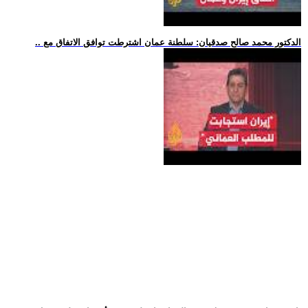
.. الدكتور محمد صالح صدقيان: سلطنة عمان اشترطت توافق الاتفاق مع