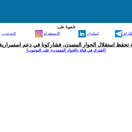
تابعونا على:
لكرام
لينكدإن
الانستغرام
اليوتيوب
ية تحفظ استقلال الحوار المتمدن، فشاركونا في دعم استمرارية 
[اشترك في قناة ‫«الحوار المتمدن» على اليوتيوب]