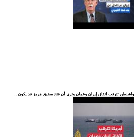
.. واشنطن تترقب اتفاق إيران وعمان وترى أن فتح مضيق هرمز قد يكون