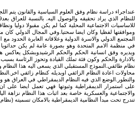
عنداجراء دراسة نظام وفق العلوم السياسية والقانون يتم ال
للاساسيات الاجتماعية المحلية كما لم يكن مقبولا دوليا ونط
وموافقتها لفظيا وكان ايضا سحتيا.وفي المجال الدولي كان م
المجتمع الدولي والاسرة الدولية وعلاقاته العابرة الحدود مع ال
في منظمة الامم المتحدة وهو بصورة عامة لم يكن حداثويا 
ويديره وفق انسانية الحكم والحكم الرشيدوبشكل يعاكس هذا ال
بالادارة والحكم وكون فئة تملك القيادة وتحوز الرئاسة بسبب ن
نظام طائفي.النموذج المستقبلي الذي يسعى اليه هذا النظام 
محاولات اعادة النظام الزائفي اوبديله كنظام زائفي اخر.النظ
والتطور.الوضع الذي فيه النظام الديمقراطي في العراق هو 
على استمرار الديمقراطية وثبوتها فهي تعمل ايضا على ان ي
والاجتماعية والعسكرية خاصة بعد اثبات هذا النظام نزاهة ال
تندرج تحت مبدأ النظامية الديمقراطية بالامكان تسميته (نظام 