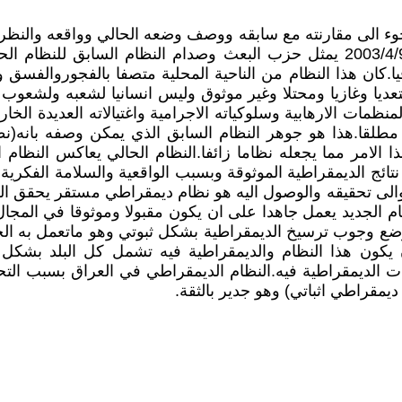
لجوء الى مقارنته مع سابقه ووصف وضعه الحالي وواقعه والنظر
للنظام الذي يراد تحقيقه والوصول اليه. بالنسبة للعراق بعد2003/4/9 يمثل حزب البع
اقيا.كان هذا النظام من الناحية المحلية متصفا بالفجوروالفس
تعديا وغازيا ومحتلا وغير موثوق وليس انسانيا لشعبه ولشعوب
منظمات الارهابية وسلوكياته الاجرامية واغتيالاته العديدة الخا
مطلقا.هذا هو جوهر النظام السابق الذي يمكن وصفه بانه(نظ
امر مما يجعله نظاما زائفا.النظام الحالي يعاكس النظام الس
تائج الديمقراطية الموثوقة وبسبب الواقعية والسلامة الفكرية 
والى تحقيقه والوصول اليه هو نظام ديمقراطي مستقر يحقق الر
ام الجديد يعمل جاهدا على ان يكون مقبولا وموثوقا في المجال 
وضع وجوب ترسيخ الديمقراطية بشكل ثبوتي وهو ماتعمل به الح
كون هذا النظام والديمقراطية فيه تشمل كل البلد بشكل اثب
يات الديمقراطية فيه.النظام الديمقراطي في العراق بسبب التح
ديمقراطي اثباتي) وهو جدير بالثقة.