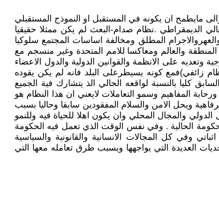
الى مايطمح ان يكونه في المستقبل او النموذج المستقبلي
ث وصدام النظام السابق للنظام الحالي الديمقراطي .نظام صدام-البعث لم يكن ممثلا حقيقيا
ق والعهروالاجرام المطلق ومخالفة اساسات المجتمع سلوكيا
 المنطقة والعالم ومعاكسا للامم المتحدة وغير منسجم مع
رجية وتعديه على الانظمة والقوانين الدولية والدول الاعضاء
ام زائفي)فمع كونه يسيطرعلى البلد فانه لم يكن يقوده
ابق كليا بالنسبة لواقعه الحالي الذ يتشارك فية الجميع
ورحابة المفاهيم وسمو التعاملات لايعني ان هذا النظام هو
فاهية ويحل الامن والسلام المفقودين سابقا وحاليا بسبب
الدولي والمجال المحلي وان يكون اهلا للحياة فيه وللنمو
كومة الحالية . وفي نفس الوقت الذي تعمل فيه الحكومة
اتي وفي كل المجالات الانسانية والقانونية والسياسية
ديات العديدة التي يواجهها وبسبب طرق تعامله معها التي