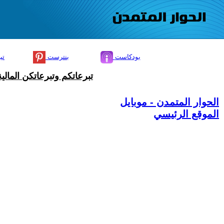
بودكاست
بنترست
تي
تبرعاتكم وتبرعاتكن المال
الحوار المتمدن - موبايل
الموقع الرئيسي