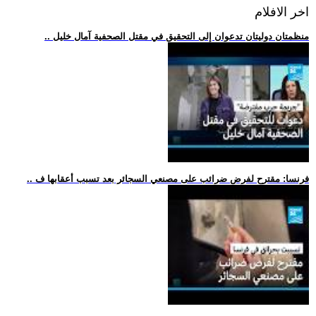
اخر الافلام
.. منظمتان دوليتان تدعوان إلى التحقيق في مقتل الصحفية آمال خليل
.. فرنسا: مقترح لفرض ضرائب على مصنعي السجائر بعد تسبب أعقابها ف