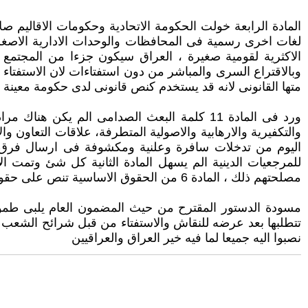
المادة الرابعة خولت الحكومة الاتحادية وحكومات الاقاليم 
لغات اخرى رسمية فى المحافظات والوحدات الادارية الاصغر اذ
الاكثرية لقومية صغيرة ، العراق سيكون جزءا من المجتمع
وبالاقتراع السرى والمباشر من دون استفتاءات لان الاستفتاء
متها القانونى لانه قد يستخدم كنص قانونى لدى حكومة معينة 
ورد فى المادة 11 كلمة البعث الصدامى الم ي
والتكفيرية والارهابية والاصولية المتطرفة، علاقات التعاون 
اليوم من تدخلات سافرة وعلنية ومكشوفة فى ارسال فرق ا
للمرجعيات الدينية الم يسهل المادة الثانية كل شئ وتمت ا
مصلحتهم ذلك ، المادة 6 من الحقوق الاساسية تنص على حقوق المرأة العراقية وفقا للشريعة الاسلاميةوسنأتى الى ذلك لاحقا وفى مقال اخر
مسودة الدستور المقترح من حيث المضمون العام يلبى طموح
تتطلبها بعد عرضه للنقاش والاستفتاء من قبل شرائح الشعب 
نصبوا اليه جميعا لما فيه خير العراق والعراقيين