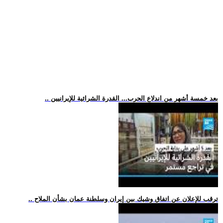
.. بعد خمسة أشهر من اندلاع الحرب... القدرة الشرائية للإيرانيين
.. ترقب للإعلان عن اتفاق وشيك بين إيران وسلطنة عمان بشأن الملاح