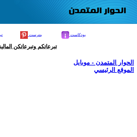
بودكاست
بنترست
تي
تبرعاتكم وتبرعاتكن المال
الحوار المتمدن - موبايل
الموقع الرئيسي