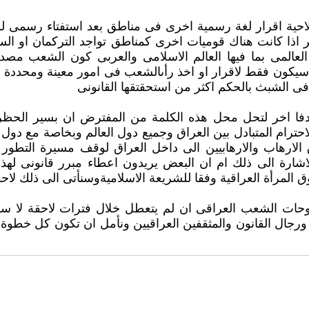
صلاحية اقرار لغة رسمية اخرى فى مناطق بعد استفتاء رسمى لس
ا كانت هناك قوميات اخرى كمناطق تواجد التركمان او السريان
 العالمى بما فيها العالم الاسلامى والعربى كون الشعب م
 سيكون فقط لاقرار او اخذ رأىالشعب فى امور معينة ومحددة كا
فى الشبث بالحكم اكثر من استحقتقها القانونى
كن هناك مرادفا اخر لتحل محل هذه الكلمة من المفترض ان بسير ال
والاحترام المتبادل بين العراق وجميع دول العالم وبخاصة مع د
لارهاب والارهابيين الى داخل العراق لوقف مسيرة التطور
لاشارة الى ذلك ام ان البعض يريدون اعطاء مبرر قانونى له
ات الشعب العراقى ان لم يتعطل خلال فترات لاحقة لا سمح 
ورجال القانون والمثقفين العراقيين ونأمل ان تكون كل خطوة