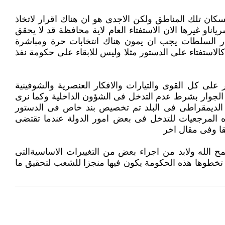
كان تلك المناطق ولكن الاجدى هو ان هناك اقرار لاتخاذ
او غيرها الان الاستفتاء العام لاية محافظة قد لا يحقق
صدر السلطات يجب ان يمون هناك انتخابات حرة ومباشرة
لاستفتاء على الدستور مثلا وليس للابقاء على حكومة نفذ
حظر على كل القوى والتيارات والافكار العنصرية والشوفينية
ول الجوار بشرط عدم التدخل فى الشؤون الداخلية وكما نرى
 الديمقراطى فى البلد تم تخصيص بند خاص فى الدستور
ذه المرجعيات للتدخل فى بعض امور الدولة عندما تقتضى
الله ولابد من اجراء بعض من التغييرات الاساسيةالتى
 تخطوها هذه الحكومة يكون فيها منجزا للشعب لتحقيق ما