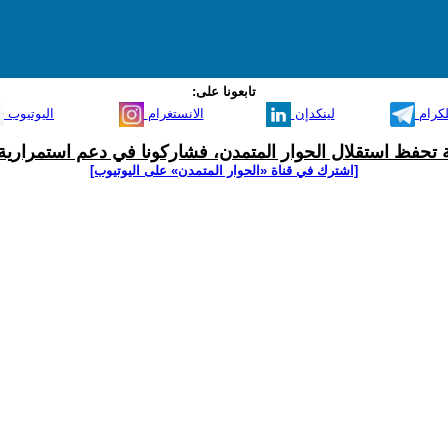
تابعونا على:
لكرام
لينكدإن
الانستغرام
اليوتيوب
ية تحفظ استقلال الحوار المتمدن، فشاركونا في دعم استمرارية 
[اشترك في قناة ‫«الحوار المتمدن» على اليوتيوب]