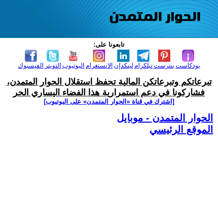
تابعونا على:
بودكاست
بنترست
تيلكرام
لينكدإن
الانستغرام
اليوتيوب
التويتر
الفيسبوك
تبرعاتكم وتبرعاتكن المالية تحفظ استقلال الحوار المتمدن،
فشاركونا في دعم استمرارية هذا الفضاء اليساري الحر
[اشترك في قناة ‫«الحوار المتمدن» على اليوتيوب]
الحوار المتمدن - موبايل
الموقع الرئيسي