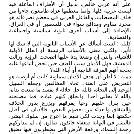
على أنه عربي خالص، بدليل أن الأطراف الفاعلة فيه
ليست عربية كلها، وإنما معظمها غزاة طامعون جاءوا من
خلف المحيطات، والفاعل العربي في معظم تصرفاته هو
مجرد مقاوم ومدافع سواء في فلسطين أو في العراق.
بالإضافة إلى أسباب أخرى ثانوية سياسية واجتماعية
واقتصادية.
كليلة : لست أسألك عن الأسباب الثانوية التي لا شك لها
تأثير، ولكني معني بالأسباب الرئيسة أو العلل الأولية
للأشياء، والتي إن وضعنا يدنا عليها اتضحت الرؤية وزالت
الدهشة، فهل الأديان سبب للعنف حين تحض أتباعها عليه
بحجة أنهم الفرقة الناجية أو أبناء الله؟
دمنة : لا أظن أن هدف الأديان سماوية كانت أم أرضية هو
التحريض على العنف تجاه المخالفين وجعله السبيل
الوحيد إلى النجاة، فالله جل جلاله لا يفسد ما صنعت يداه،
والله لا يحابي أحدا، والخلق كلهم عباده، فما مصلحته
حين ينزل عليهم وحيا يفرقهم ويزرع بذور الخلاف
والشقاق والعداء بين بعضهم البعض، فالأديان في أصل
حكمتها إنما وجدت لكي تقيم ما اعوج من سلوك البشر،
فالبشر في النهاية ضعفاء خائفون ضالون إن لم تتداركهم
رحمة السماء، ورقعة الأرض التي يضطربون فيها تضيق