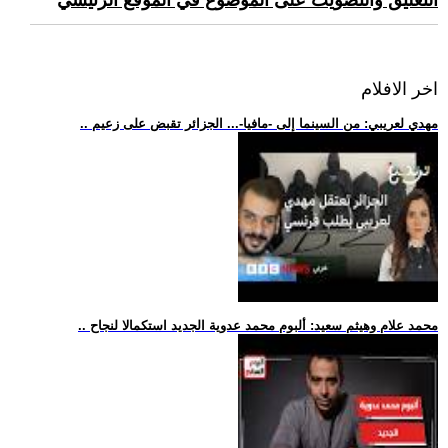
التعليق والتصويت على الموضوع في الموقع الرئيسي
اخر الافلام
.. مهدي لعريبي: من السينما إلى -مافيا-... الجزائر تقبض على زعيم
.. محمد علام وهيثم سعيد: ألبوم محمد عدوية الجديد استكمالا لنجاح