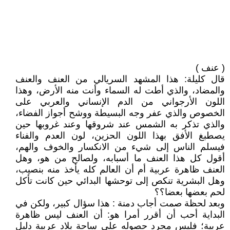
( عنف )
قال كليلة: هذا المشهد السريالي من العنف والعنف
والمضاد، والذي أطت له السماء وأنت منه الأرض، وهذا
اللون الأرجواني من الدم الإنساني والعربي على
الخصوص والذي عفر وجه البسيطة ووشح أجواز الفضاء،
والذي تذكر به الشمس عند شروقها وعند غروبها حين
يصطبغ الأفق بهذا اللون الحزين، لون العدم والفناء
فيسلم الناس إلى شيء من الانكسار والخوف والهم،
أقول كل هذا العنف ما أسبابه، ولصالح من هو، وهل
العنف ظاهرة عربية أم أن العالم كله يأخذ منه بنصيب،
وهل البشرية تنكص إلى توحشها البدائي حين كانت تأكل
لحم بعضها بعضا؟؟
وبعد لحظة صمت أجاب دمنة : هذا سؤال كبير، ولكن في
البداية أحب أن أقرر أمرا هو: أن العنف ليس ظاهرة
عربية؛ فليس مجرد حصوله على ساحة بلاد عربية دليل