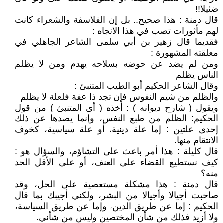
ضئيلا!!
قال دمنة : هذا صحيح.. بل إن الفلاسفة والشعراء كانت
لهم مأثورات تصب في هذا الاتجاه :
فقديما قال زهير بن أبي سلمى الشاعر الجاهلي في
معلقته المشهورة :
ومن لم يضد عن حوضه بسلاحه يهدم ومن لا يظلم
الناس يظلم
وقال الشاعر الحكيم أبو الطيب المتنبئ :
والظلم من شيم النفوس فإن تجد ذا عفة فلعلة لا يظلم
ويقول ( شارح ديوانه ) : أخذه ( أي المتنبئ ) من قول
الحكيم: الظلم من طبع النفس، وإنما يصدها عن ذلك
إحدى علتين : إما علة دينية، أو علة سياسية، كخوف
الانتقام منها.
قال كليلة : هذا أمر باعث على التشاؤم، والسؤال هو :
كيف نستطيع القضاء على العنف، أو على الأقل الحد
منه؟
قال دمنة : هذا مشكلة مستعصية على الحل، وقد
صاحبت أجيالا وأجيالا من البشر، ولكني أجيبك بما قال
الحكيم : إما عن طريق الدين، وإما عن طريق السياسة،
ولا أزيد فذلك من شأن المختصين وليس من شأني.