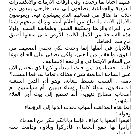
عليهم أحيانا بما رحبت، وفي أوقات الأزمات والانكسارات
الفردية والجماعية يتطلعون إلى مدد خارجي يمدون من
خلاله ما ضاق من فضائهم الذي يعيشون فيه، ويعوضون
بالآمال الآتية ما ضاع من أحلام آنية، وبذلك تمنحهم شيئا
من العزاء والرضا وسكينة النفس وطمأنينة القلب، ولولا
هذه الفسحة من الأمل لكانت الأرض على سعتها أضيق
من سم الخياط.
فالأديان في أصلها إنما وجدت لكي تحمي الضعيف من
القوي، والفقير من الغني، ولكي تضفي على الحياة نوعا
من السلام الاجتماعي والرحمة الإنسانية...
كليلة : حسنا، هذا من حيث المبدأ، ولكن الذي يحصل الآن
على الساحة العالمية شيء مخالف تماما له، فما السبب؟
دمنة : السبب بسيط للغاية، وهو أن الدين استغله
المستغلون، سواء كانوا رؤساء دينيين، أم سياسيين، أم
أصحاب مصالح دنيوية، ألم تسمع إلى بيت أبي العلاء
الشهير:
إنما هذه المذاهب أسباب لجذب الدنيا إلى الرؤساء
وقوله :
أفيقوا أفيقوا يا غواة ، فإنما دياناتكم مكر من القدماء
أرادوا بها جمع الحطام، فأدركوا وبادوا، ودامت سنة
اللؤماء