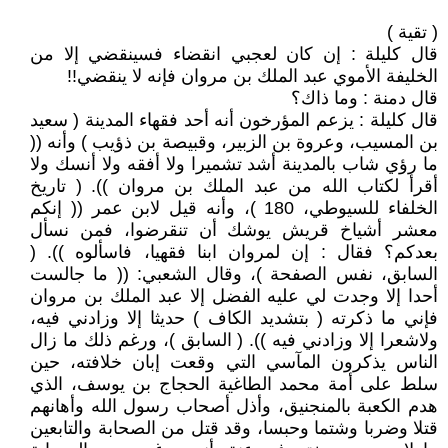
( تقية )
قال كليلة : إن كان لعجبي انقضاء فسينقضي إلا من
الخليفة الأموي عبد الملك بن مروان فإنه لا ينقضي!!
قال دمنة : وما ذاك؟
قال كليلة : يزعم المؤرخون أنه أحد فقهاء المدينة ( سعيد
بن المسيب، وعروة بن الزبير، وقبيصة بن ذؤيب ) وأنه ((
ما رؤي شاب بالمدينة أشد تشميرا ولا أفقه ولا أنسك ولا
أقرأ لكتاب الله من عبد الملك بن مروان )). ( تاريخ
الخلفاء للسيوطي، 180 )، وأنه قيل لابن عمر (( إنكم
معشر أشياخ قريش يوشك أن تنقرضوا، فمن نسأل
بعدكم؟ فقال : إن لمروان ابنا فقهيا، فاسألوه )). (
السابق، نفس الصفحة )، وقال الشعبي: (( ما جالست
أحدا إلا وجدت لي عليه الفضل إلا عبد الملك بن مروان
فإني ما ذكرته ( بتشديد الكاف ) حديثا إلا وزادني فيه،
ولاشعرا إلا وزادني فيه )). ( السابق )، ورغم ذلك ما زال
الناس يذكرون المآسي التي وقعت إبان خلافته، حين
سلط على أمة محمد الطاغية الحجاج بن يوسف، الذي
هدم الكعبة بالمنجنيق، وأذل أصحاب رسول الله وأهانهم
قتلا وضربا وشتما وحبسا، وقد قتل من الصحابة والتابعين