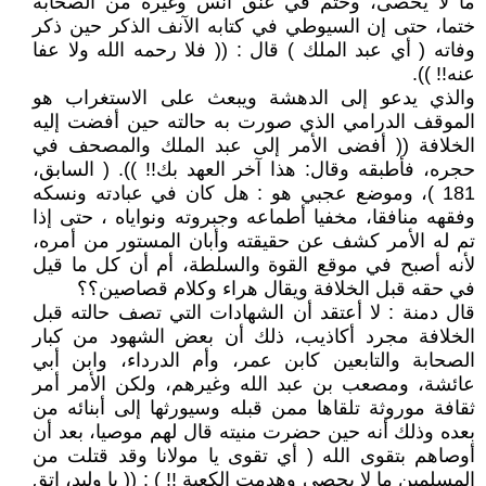
ما لا يحصى، وختم في عنق أنس وغيره من الصحابة
ختما، حتى إن السيوطي في كتابه الآنف الذكر حين ذكر
وفاته ( أي عبد الملك ) قال : (( فلا رحمه الله ولا عفا
عنه!! )).
والذي يدعو إلى الدهشة ويبعث على الاستغراب هو
الموقف الدرامي الذي صورت به حالته حين أفضت إليه
الخلافة (( أفضى الأمر إلى عبد الملك والمصحف في
حجره، فأطبقه وقال: هذا آخر العهد بك!! )). ( السابق،
181 )، وموضع عجبي هو : هل كان في عبادته ونسكه
وفقهه منافقا، مخفيا أطماعه وجبروته ونواياه ، حتى إذا
تم له الأمر كشف عن حقيقته وأبان المستور من أمره،
لأنه أصبح في موقع القوة والسلطة، أم أن كل ما قيل
في حقه قبل الخلافة ويقال هراء وكلام قصاصين؟؟
قال دمنة : لا أعتقد أن الشهادات التي تصف حالته قبل
الخلافة مجرد أكاذيب، ذلك أن بعض الشهود من كبار
الصحابة والتابعين كابن عمر، وأم الدرداء، وابن أبي
عائشة، ومصعب بن عبد الله وغيرهم، ولكن الأمر أمر
ثقافة موروثة تلقاها ممن قبله وسيورثها إلى أبنائه من
بعده وذلك أنه حين حضرت منيته قال لهم موصيا، بعد أن
أوصاهم بتقوى الله ( أي تقوى يا مولانا وقد قتلت من
المسلمين ما لا يحصى وهدمت الكعبة !! ) : (( يا وليد، اتق