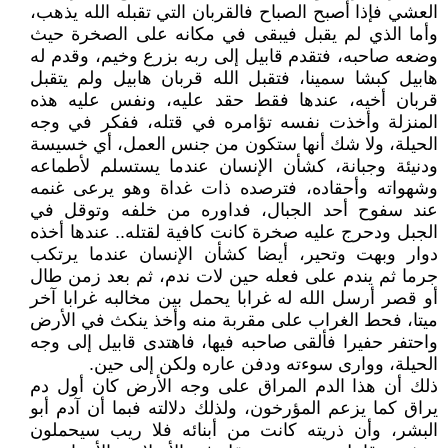
العشي فإذا أصبح الصباح فالقربان التي تقبله الله يذهب،
وأما الذي لم يقبل فيبقى في مكانه على الصخرة حيث
وضعه صاحبه، فتقدم قابيل إلى ربه بزرع وخيم، وقدم له
هابيل كبشا سمينا، فتقبل الله قربان هابيل ولم يتقبل
قربان أخيه، عندها فقط حقد عليه، ونفس عليه هذه
المنزلة وأخذت نفسه تؤامره في قتله، ففكر في وجه
الحيلة، ولا شك أنها ستكون من جنس العمل، أي خسيسة
ودنيئة وجبانة، كشأن الإنسان عندما يستسلم لأطماعه
وشهواته وأحقاده، فترصده ذات غداة وهو يرعى غنمه
عند سفوح أحد الجبال، فداوره من خلفه وتوقل في
الجبل ودحرج عليه صخرة كانت كافية لقتله.. عندها أخذه
دوار وبهت وتحير، أيضا كشأن الإنسان عندما يرتكب
جرما ثم يندم على فعله حين لات ندم، ثم بعد زمن طال
أو قصر أرسل الله له غرابا يحمل بين مخالبه غرابا آخر
ميتا، فحط الغراب على مقربة منه وأخذ ينكث في الأرض
واحتفر حفيرا فألقى صاحبه فيها، فاهتدى قابيل إلى وجه
الحيلة، ووارى سوءته ودفن عاره ولكن إلى حين.
ذلك أن هذا الدم المراق على وجه الأرض كان أول دم
يراق كما يزعم المؤرخون، ولذلك دلالته فبما أن آدم أبو
البشر، وأن ذريته كانت من أبنائه فلا ريب سيحملون