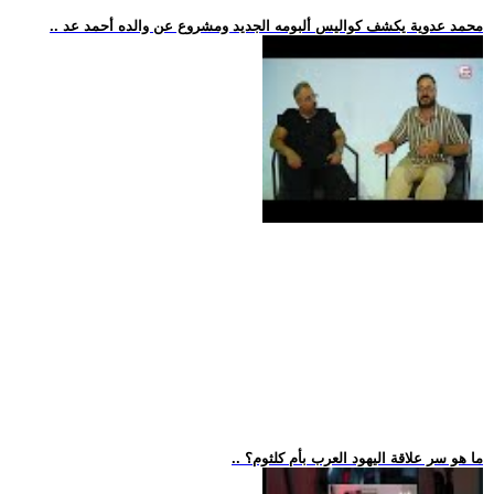
.. محمد عدوية يكشف كواليس ألبومه الجديد ومشروع عن والده أحمد عد
.. ما هو سر علاقة اليهود العرب بأم كلثوم؟