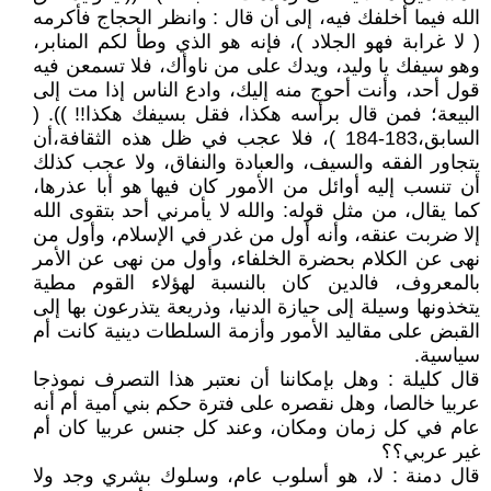
الله فيما أخلفك فيه، إلى أن قال : وانظر الحجاج فأكرمه
( لا غرابة فهو الجلاد )، فإنه هو الذي وطأ لكم المنابر،
وهو سيفك يا وليد، ويدك على من ناوأك، فلا تسمعن فيه
قول أحد، وأنت أحوج منه إليك، وادع الناس إذا مت إلى
البيعة؛ فمن قال برأسه هكذا، فقل بسيفك هكذا!! )). (
السابق،183-184 )، فلا عجب في ظل هذه الثقافة،أن
يتجاور الفقه والسيف، والعبادة والنفاق، ولا عجب كذلك
أن تنسب إليه أوائل من الأمور كان فيها هو أبا عذرها،
كما يقال، من مثل قوله: والله لا يأمرني أحد بتقوى الله
إلا ضربت عنقه، وأنه أول من غدر في الإسلام، وأول من
نهى عن الكلام بحضرة الخلفاء، وأول من نهى عن الأمر
بالمعروف، فالدين كان بالنسبة لهؤلاء القوم مطية
يتخذونها وسيلة إلى حيازة الدنيا، وذريعة يتذرعون بها إلى
القبض على مقاليد الأمور وأزمة السلطات دينية كانت أم
سياسية.
قال كليلة : وهل بإمكاننا أن نعتبر هذا التصرف نموذجا
عربيا خالصا، وهل نقصره على فترة حكم بني أمية أم أنه
عام في كل زمان ومكان، وعند كل جنس عربيا كان أم
غير عربي؟؟
قال دمنة : لا، هو أسلوب عام، وسلوك بشري وجد ولا