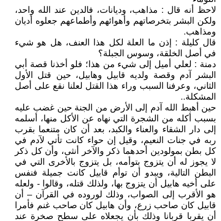
لاحظ أنه قال : مذاهب، وديانات، فالدين عند الله واحد،
ولكن البشر بتخرصاتهم وأهوائهم وأطماعهم جعلوه أديان
ومذاهب.
قال كليلة : إذن ما العلة لكل هذا العنف، هل هو شيء
في أصل الخلقة، وسوس الجبلة؟
دمنة : لعلي أميل إلى شيء من هذا؛ فلو أخذنا قصة أبي
البشر آدم وقصة ولديه قابيل وهابيل، حين قتل الأول
الثاني، وعرفنا السبب وراء هذا القتل لعلنا نقع على أصل
المشكلة..
حين أهبط الله آدم إلى الأرض من الجنة حين غضب عليه
بسبب أكله من الشجرة التي نهاه عن الأكل منها، أسلمه
إلى دار الشقاء والعناء والكبد، بعد أن كان متنعما بقرب
ربه في جنات النعيم، وقيل إن حواء كانت تأتي لآدم في
كل بطن بمولودين أحدهما ذكر والآخر أنثى، وأن كل ذكر
لا يجوز له أن يتزوج بتوأمه، بل يتزوج بالأخرى التي في
البطن التالية، ويبدو أن توأم قابيل كانت جميلة فنفس
على أخيه هابيل أن يتزوج بها، ولذلك قتله، وقالوا - ولعله
هو الأقرب إلى الصواب، وذلك لوروده في القرآن – أن
قابيل كان صاحب زرع، وأن هابيل كان صاحب غنم فأمرا
أن يقربا قربانا وذلك بأن يجعلاه على سطح صخرة عند