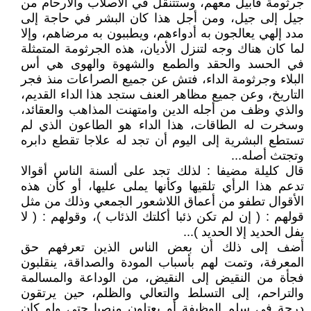
جرثومة قابيل معهم، وستتنقل في الأصلاب والأرحام من
جيل إلى جيل، ومن أجل هذا كان البشر في حاجة إلى
مدد إلهي يعالجون به أدواءهم، ويطببون به مرضاهم، وإلا
لما كان هناك وجه لتنزل الأديان، هذه الجرثومة المتمثلة
في الحسد والحقد والطمع والشهوة والهوى هي أس
البلاء وجرثومة الداء، فتش عن جميع الصراعات منذ فجر
التاريخ، وعن جميع مظاهر العنف ستجد هذا الداء القديم،
والذي وظف من أجله الدين وامتهنت المذاهب والعقائد،
وسخرت له الطاقات، هذا الداء هو الطاعون الذي لم
تستطع البشرية إلى اليوم أن تجد له علاجا تقطع دابره
وتجتث أصله...
قال كليلة مضيفا : لذلك تجد على ألسنة الناس أقوالا
تدعم هذا الرأي تلقيها وكأنها يملى عليها، أو كأن هذه
الأقوال تطفو من أعماق اللاشعور الجمعي وذلك من مثل
قولهم : ( إن لم تكن ذئبا أكلتك الذئاب )، وقولهم : ( لا
يفل الحديد إلا الحديد )...
أضف إلى ذلك أن بعض الناس الذين تعرفهم حق
المعرفة، وتمت لهم بأسباب المودة والصداقة، ينقلبون
فجأة من النقيض إلى النقيض، من الوداعة والمسالمة
والتراحم، إلى التسلط والتعالي والظلم، حين يرتقون
درجة في سلم الوظيفة أو يعتلون منصبا حتى ولو كان