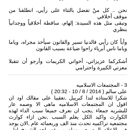
نحن .. كل منْ تفضل بالثناء على رأيي، انطلقنا من
موقف أخلاقي
وتبقى مثل هذه السيدة: إلهام، ساقطة أخلاقياً ووجدانياً
بنظري
وأياً كان رأيي فالدنيا تسير والقانون سيأخذ مجراه، وياما
وياما ناس أبرياء راحوا ضياعة بسبب القانون
أشكركما عزيزاتي، أخواتي الكريمات وأرجو أن تتقبلا
معزتي الكبيرة واحترامي
3 - المجتمعات الاسلاميه
على سالم ( 2014 / 8 / 10 - 20:32 )
شكرا للاستاذه لندا كبرييل ,تعقيبا على مقالك اود ان
اقول ان المجتمعات الاسلاميه ماهى الا وصمه عار
للبشريه جمعاء ,يجب ان نعرف جميعا سبب الداء لهذه
الكوارث واكيد الكل يعلم السبب ,نحن ازاء كوارث
مجتمعيه تراكميه تحدث منذ الف وربعمائه عام ,الان يوجد
فى الاعلام المصرى مهزله مروعه ,احد الشيوخ ادلى