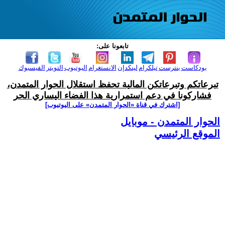
تابعونا على:
بودكاست
بنترست
تيلكرام
لينكدإن
الانستغرام
اليوتيوب
التويتر
الفيسبوك
تبرعاتكم وتبرعاتكن المالية تحفظ استقلال الحوار المتمدن،
فشاركونا في دعم استمرارية هذا الفضاء اليساري الحر
[اشترك في قناة ‫«الحوار المتمدن» على اليوتيوب]
الحوار المتمدن - موبايل
الموقع الرئيسي