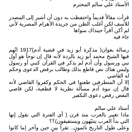
الأستاذ علي سالم المحترم
قرأت مقالاً قديماً واحتفظت به دون أن أشير إلى المصدر
للأسف لكن أغلب الظن من جريدة الأهرام المصرية لأني
لم أكن أقرأ حينذاك سواها
جاء فيه
رسالة بعوان( مذكرة أبو زيد في قضية آدم)1917 اتُهِم
فيها الشيخ محمد أبو زيد بالردة لأنه قال إن نوحاً هو أول
نبي ورسول وأن آدم لم يذكر في القرآن كنبي أو رسول
وليس هناك نص قاطع بذلك وطالب برفض الدعوى وحكم
له القاضي
إلا أن المتطرفين طعنوا في الحكم وكفروا القاضي لأنه
قال إن نبوة آدم مسألة نظرية لا قطعية، لكن قاضي
النقض رفض دعوى التكفير
أستاذ علي سالم
ماذا تغيير بالعرب منذ قرن ( أي الفترة التي نقول إنها
التي بدأ العرب يتنبّهون ويستفيقون)؟؟
وعلى طول التاريخ نائمون.. تقرأ بين حين وآخر إما كانوا