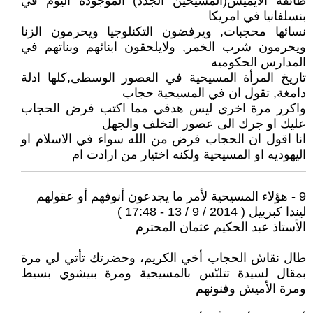
طائفة الايميش(المسيحين الجدد) الموجوده اليوم في
بنسلفانيا في امريكا
نسائها محجبات, ويرفضون التكنلوجيا ويحرمون الزنا
ويحرمون شرب الخمر, ولايلحقون ابنائهم وبناتهم في
المدارس الحكوميه
تاريخ المرأة المسيحية في العصور الوسطى,كلها ادلة
دامغة, تقول ان في المسيحية حجاب
واكرر مرة اخرى ليس هدفي مما اكتب فرض الحجاب
عليك او جرك الى عصور التخلف والجهل
انا اقول ان الحجاب فرض من الله سواء في الاسلام او
اليهوديه او المسيحية ولكنه اختيار من ارادت ام
9 - هؤلاء المسيحية لأمر ما يجدعون أنوفهم أو عقولهم
ليندا كبرييل ( 2014 / 9 / 13 - 17:48 )
الأستاذ عبد الحكيم عثمان المحترم
طال نقاش الحجاب أخي الكريم، وحضرتك تأتي لي مرة
بمقال لسيدة تتلبّس بالمسيحية ومرة ببيشوي بسيط
ومرة الأميش وفنونهم