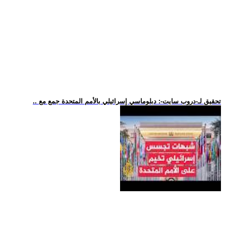
.. تحقيق لـ-دروب سايت-: دبلوماسي إسرائيلي بالأمم المتحدة جمع مع