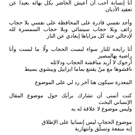
أنا إنسانة أحب أن أعيش الحاضر بكل بهائه بعيدا عن
تعقيد الأديان
وأجد نفسي قادرة على المحافظة على نفسي بلا حجاب
زائف وبلا حجاب سينمائي وبلا حجاب السمسرة لله
لإدخالي جنة كل مزاياها إبعادي عن النار
أنا رايحة للنار سواء لبست الحجاب ولّا ما لبست وأنا
راضية بهالمصير
أرجوك لا أريد مناقشة الحجاب ودلائله
ناقشوها مع منْ يقتنع بماما ايزابيل وبيشوي بسيط
المعذرة سيكون هنا آخر رد لي على الموضوع
كنت أتمنى أن تشارك برأيك حول موضوع المقال
الإنساني البحت
وليس موضوع لا علاقة له به
موضوع الحجاب ليس إنسانيا على الإطلاق
إنه منفعة وتسلّق وانتهازية