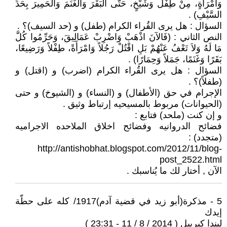
وَامْرَأَةٍ، مِنْ طِفْل وَشَيْخٍ، حَتَّى الْبَقَرَ وَالْغَنَمَ وَالْحَمِيرَ بِحَدِّ
السَّيْفِ) .
السؤال : هل يرى القُراء الكرام (طفل) و (حد السيف)؟ .
النص الثاني : (فَالآنَ اذْهَبْ وَاضْرِبْ عَمَالِيقَ، وَحَرِّمُوا كُلَّ
مَا لَهُ وَلاَ تَعْفُ عَنْهُمْ بَلِ اقْتُلْ رَجُلاً وَامْرَأَةً، طِفْلاً وَرَضِيعًا،
بَقَرًا وَغَنَمًا، جَمَلاً وَحِمَارًا) .
السؤال : هل يرى القُراء الكرام (اضرب) و (اقتل) و
(طفلاً)؟ .
الإجرام في حق (الأطفال) و (النساء) و (الشيوخ) و حتى
(الحيوانات) مربوط بالمسيحيه إرتباط وثيق .
و إن كنت (ملحد) فتابع :
فضائح الدروانيه وفضائح اخلاق الملاحده الاجراميه
(متجدد) :
http://antishobhat.blogspot.com/2012/11/blog-
post_2522.html
الآن , أختار لك ما يُناسبك .
5 - مذكرة(أبو زيد في قضية آدم)1917/ كله على حطّة
إيدك
ليندا كبرييل ( 2014 / 8 / 11 - 23:31 )