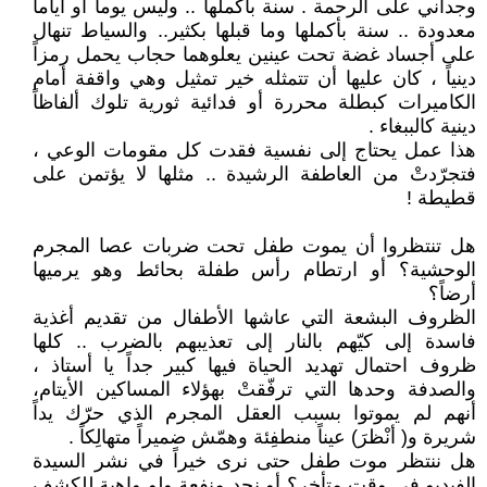
وجداني على الرحمة . سنة بأكملها .. وليس يوماً أو أياماً
معدودة .. سنة بأكملها وما قبلها بكثير.. والسياط تنهال
على أجساد غضة تحت عينين يعلوهما حجاب يحمل رمزاً
دينياً ، كان عليها أن تتمثله خير تمثيل وهي واقفة أمام
الكاميرات كبطلة محررة أو فدائية ثورية تلوك ألفاظاً
دينية كالببغاء .
هذا عمل يحتاج إلى نفسية فقدت كل مقومات الوعي ،
فتجرّدتْ من العاطفة الرشيدة .. مثلها لا يؤتمن على
قطيطة !
هل تنتظروا أن يموت طفل تحت ضربات عصا المجرم
الوحشية؟ أو ارتطام رأس طفلة بحائط وهو يرميها
أرضاً؟
الظروف البشعة التي عاشها الأطفال من تقديم أغذية
فاسدة إلى كيّهم بالنار إلى تعذيبهم بالضرب .. كلها
ظروف احتمال تهديد الحياة فيها كبير جداً يا أستاذ ،
والصدفة وحدها التي ترفّقتْ بهؤلاء المساكين الأيتام،
أنهم لم يموتوا بسبب العقل المجرم الذي حرّك يداً
شريرة و( أنْظرَ) عيناً منطفِئة وهمّش ضميراً متهالِكاً .
هل ننتظر موت طفل حتى نرى خيراً في نشر السيدة
الفيديو في وقت متأخر؟ أو نجد منفعة ولو واهية للكشف