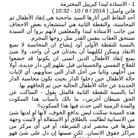
1 - الاستاذة ليندا كبرييل المحترمة
فاتن واصل ( 2014 / 8 / 10 - 10:32 )
أحد النقاط التي أثارها السيد ماحجنة هي إنقاذ الأطفال ثم
المحاسبة، والنقطة الثانية هي استشعاره بعض الاجحاف
من جانب الاستاذة ليندا والمعلقين لأنهم يروا أن السيدة
تستحق العقاب بنفس القدر مثل زوجها المجرم.
بالنسبة للنقطة الأولى أود إيضاح ان المحاسبة لا تمنع
الانقاذ ويمكن لكليهما أن يحدثان في آن واحد، ولا شئ
يمنع إنقاذ الأطفال الذين أتمنى ان يكونوا قد خضعوا
للعلاج النفسي والجسماني قبل نقلهم إلى دار جديدة، أولا
من أجلهم، وثانيا من أجل الدار التي ستأويهم، أي لإثبات
حالة الأطفال حين دخلوا الدار بحيث تكون محاسبة الدار
الجديدة عن حالة الأطفال الحالية حين تم إلحاقهم بها.
أما بالنسبة للنقطة الثانية فالمثل يقول - الساكت عن
الحق شيطان أخرس-، ما بالك بأسباب هذا السكوت
والمدة الزمنية التي حدث فيها هذا السكوت!!
هذه السيدة سكتت ليس بدافع الخوف، لأنها لو لديها شئ
من الانسانية لطالبت بالطلاق أو الاستقالة أو لأثبتت وجهة
نظرها في محضر لدى الشرطة، أو في أى مركز من
مراكز حقوق الانسان.. لكن صمتها إن دل على شئ فهو