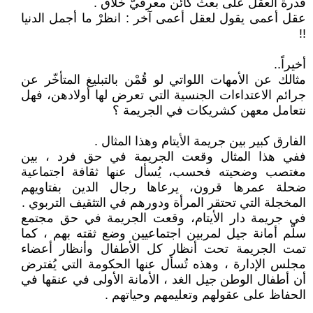
قدرة العقل على بعث كائن معرفيّ خلّاق .
عقل أعمى يقول لعقل أعمى آخر : انظرْ ما أجمل الدنيا
!!
أخيراً..
مثالك عن الأمهات اللواتي لو قُمْن بالتبليغ المتأخّر عن
جرائم الاعتداءات الجنسية التي تعرض لها أولادهن، فهل
نتعامل معهن كشريكات في الجريمة ؟
الفارق كبير بين جريمة الأيتام وهذا المثال .
ففي هذا المثال وقعت الجريمة في حق فرد ، بين
مغتصب وضحيته فحسب، يُسأل عنها ثقافة اجتماعية
ضحلة عمرها قرون، يرعاها رجال الدين بفتاويهم
المخجلة التي تحتقر المرأة ودورهم في التثقيف التربوي .
في جريمة دار الأيتام، وقعت الجريمة في حق مجتمع
سلّم أمانة جيل لمربين اجتماعيين وضع ثقته بهم ، كما
تمت الجريمة تحت أنظار كل الأطفال وأنظار أعضاء
مجلس الإدارة ، وهذه تُسأل عنها الحكومة التي يُفترض
أن أطفال الوطن جيل الغد ، الأمانة الأولى في عنقها في
الحفاظ على عقولهم وتعليمهم وحياتهم .