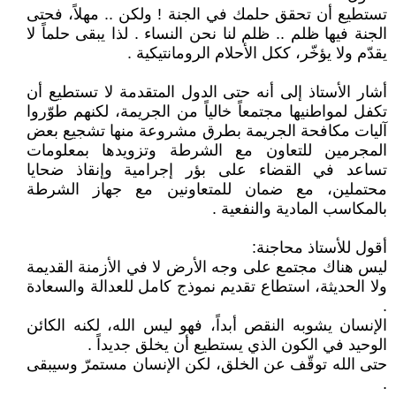
تستطيع أن تحقق حلمك في الجنة ! ولكن .. مهلاً، فحتى
الجنة فيها ظلم .. ظلم لنا نحن النساء . لذا يبقى حلماً لا
يقدّم ولا يؤخّر، ككل الأحلام الرومانتيكية .
أشار الأستاذ إلى أنه حتى الدول المتقدمة لا تستطيع أن
تكفل لمواطنيها مجتمعاً خالياً من الجريمة، لكنهم طوّروا
آليات مكافحة الجريمة بطرق مشروعة منها تشجيع بعض
المجرمين للتعاون مع الشرطة وتزويدها بمعلومات
تساعد في القضاء على بؤر إجرامية وإنقاذ ضحايا
محتملين، مع ضمان للمتعاونين مع جهاز الشرطة
بالمكاسب المادية والنفعية .
أقول للأستاذ محاجنة:
ليس هناك مجتمع على وجه الأرض لا في الأزمنة القديمة
ولا الحديثة، استطاع تقديم نموذج كامل للعدالة والسعادة
.
الإنسان يشوبه النقص أبداً، فهو ليس الله، لكنه الكائن
الوحيد في الكون الذي يستطيع أن يخلق جديداً .
حتى الله توقّف عن الخلق، لكن الإنسان مستمرّ وسيبقى
.