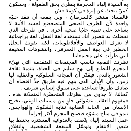
به السيدة إلهام المجرمة بنظري بحق الطفولة ، وسنكون
كمنْ يبحث عن إبرة في كومة قش .
فالفساد منتشر كالسرطان ، ولن ينفعه أن تنقذ خليّة
واحدة لأن الظرف الصحي المتضعضع لجسد الأمة لا
يساعد على تنمية خلايا صحية أخرى . في طرحك الذي
تفضلتَ به تتصور أنك تستخدم لغة العقل، لغة براجماتية
لا تعرف العواطف والأفلاطونيات، لكنه يفوتك الخلل
الخطير في بنية العقل المعرفي، والتشوهات المخيفة
التي طرأت على مجتمعاتنا.
نظرتك النفعية تناسب المجتمعات المتقدمة التي تهيّء
المجرم للتطلع إلى نهج سليم في الحياة، بتنمية ثقافة
الشعور بالندم، فيقدّر أن المجانة السلوكية والعقلية لها
زمن، وآن الأوان الذي ينهج فيه طريقَ جدٍّ اقتضاه أن
صادف ظروفاً تساعده على سلوكٍ إنساني شريف .
كحالنا، لا جدوى من نظرتك المتحضّرة المتمدّنة هذه .
فمفهوم العقاب عشوائي خاوٍ من مسببات الوعي، يخرج
الإنسان من الحالة العقابية تنتابه الشكوك والهواجس،
تنمو في مناخ مشوّه فيصبح المجرم أكثر إجراماً .
عمل السيدة إلهام يتّصف بالعدوانية المستترة يختلط بها
شعور الانتقام وتوسّل المنفعة الشخصية، وانغلاق