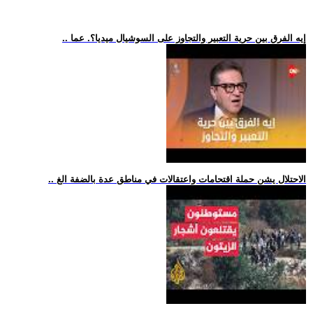
.. إيه الفرق بين حرية التعبير والتجاوز على السوشيال ميديا؟. عما
.. الاحتلال يشن حملة اقتحامات واعتقالات في مناطق عدة بالضفة الغ