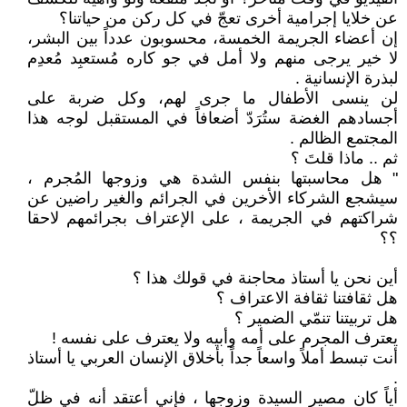
عن خلايا إجرامية أخرى تعجّ في كل ركن من حياتنا؟
إن أعضاء الجريمة الخمسة، محسوبون عدداً بين البشر،
لا خير يرجى منهم ولا أمل في جو كاره مُستعبِد مُعدِم
لبذرة الإنسانية .
لن ينسى الأطفال ما جرى لهم، وكل ضربة على
أجسادهم الغضة ستُرَدّ أضعافاً في المستقبل لوجه هذا
المجتمع الظالم .
ثم .. ماذا قلتَ ؟
" هل محاسبتها بنفس الشدة هي وزوجها المُجرم ،
سيشجع الشركاء الأخرين في الجرائم والغير راضين عن
شراكتهم في الجريمة ، على الإعتراف بجرائمهم لاحقا
؟؟
أين نحن يا أستاذ محاجنة في قولك هذا ؟
هل ثقافتنا ثقافة الاعتراف ؟
هل تربيتنا تنمّي الضمير ؟
يعترف المجرم على أمه وأبيه ولا يعترف على نفسه !
أنت تبسط أملاً واسعاً جداً بأخلاق الإنسان العربي يا أستاذ
.
أياً كان مصير السيدة وزوجها ، فإني أعتقد أنه في ظلّ