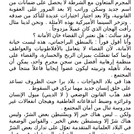
المجرم المتعاون مع الشرطة لا يحصل على ضمانات من
اسم جديد وسكن وراتب إلا بعد المرور على العقوبة
القانونية، وإلا بعد اجتياز اختبارات عديدة للتأكد من صدقه
. وتزخر السينما الأميركية بهذه الأمثلة . ونحن لدينا مثال
رأفت الهجان الذي كان عميلاً مزدوجاً .
وقد سألتَ : هل نعتبر أن القضاء خان الأمانة ؟
وأنا أقول فوراً : بالمنطق البراجماتي، هذه ليست خيانة
الأمانة، لأن القضاء لا يتعامل بالأفلاطونيات والعواطف
وإنما كما تفضّلتَ بميزان الربح والخسارة، والقضاء على
منظمة إرهابية أفضل من سجن مجرم واحد، يمكن أن
يعاد تأهيله وتربيته ليكون عضواً إيجابياً فاعلاً منتجاً في
المجتمع .
هذا في بلاد الخواجات ، بلاد برا حيث الظروف تساعد
على خلق إنسان جديد مهما تردّى في السقوط .
فقد هذّب القانون الوضعي ( لا الديني) ميول الإنسان
وغرائزه وضبط اندفاعاته العاطفية وهيجان انفعالات غير
مدروسة تنال من أمان المجتمع .
ولكن .. ليس هناك خير إلا ويسْتبطِن بعض الشرّ، وليس
هناك شرّ إلا ويستبطن بعض الخير . والقوانين الوضعية
في البلاد العلمانية المتقدمة تعوّل على تدارك بعض الشرّ