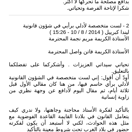
بدافع مصلحة ما تحركها لا أكثر.
شكرا لإتاحة الفرصة وتحياتي.
2 - لست متخصصة لأدلي برأيي في شؤون قانونية
ليندا كبرييل ( 2014 / 8 / 10 - 15:26 )
الأستاذة الكريمة مريم نجمة المحترمة
الأستاذة الكريمة فاتن واصل المحترمة
تحياتي سيداتي العزيزات . وأشكركما على تفضلكما
بالتعليق.
أودّ أن أقول: إني لست متخصصة في الشؤون القانونية
لأدلي برأي حاسم فيها، من هنا كان مقالي الأول قبل
ثلاثة أيام، ثم مقال اليوم لأدافع عن وجهة نظري من
زاوية إنسانية
بالتأكيد لفكرة الأستاذ محاجنة وجاهتها، ولا ندري كيف
يتعامل القانون في بلادنا القايمة القاعدة الفوضوية مع
مثل هذه الحوادث، لكني لا أستبعد أن يكون لفكرته
حضور في بلاد الغرب تحت شروط معينة بالتأكيد