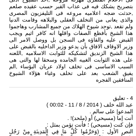
بتصريح يشكك فيه فى عذاب القبر حسب عقيده صلعم
,حدثت ضجه اعلاميه مروعه فى التليفزيون المصرى
والذى يعانى من التخلف العقلى والبلاهه وقامت الدنيا
ولم تقعد ,توحد شيوخ الهلاك من جميع المشارب وهاجموا
هذا الشيخ بأفظع الصفات واقلها انه كافر اثيم ويجب
القبض عليه والقاؤه فى السجن بل ووصل الامر الى
وزير الاوقاف الافاق بأن يدعو وزير الداخليه بالقبض على
هذا الشيخ الزنديق لتشكيكه للثوابت الاسلاميه ,اللعنه
على هذه الثوابت الغبيه الجامده وسحقا لها والتى هى
السبب الاساسى فى تخلف اولاد عربان البؤساء ,الم
يفيق الشعب بعد على تخلف وغباء هؤلاء الشيوخ
المنافقين الفجره
4 - تعليق
عبد الله خلف ( 2014 / 8 / 11 - 00:02 )
المدعو| على سالم .
أنت إما (مسيحي) أو (ملحد)! .
فإن كنت (مسيحي) ؛ فأنت تؤمن بمثل :
النص الأول : (وَحَرَّمُوا كُلَّ مَا فِي الْمَدِينَةِ مِنْ رَجُل