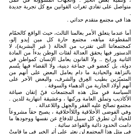
، وتنمية بعض الخير . والجهات المسؤولة في عمل
متواصل على تفادي ثغرات القوانين مع كل تجربة جديدة
.
هذا في مجتمع متقدم حداثي .
أما عندما يتعلق الأمر بعالمنا الثالث، حيث الواقع كالحمّام
المقطوعة مياهه، مجتمع حارة كل مين إيدو إلو،
كمجتمعاتنا التي تقترب من الحالة ( غير البشرية)، لا
الدستور فيها يحقق العدالة لفئات الوطن بدءاً من المادة
الثانية ورايح .. ولا القانون يعامل الإنسان كمواطن في
دولة، بل كعضو في جماعة دينية، ولا القضاء فيها يتّسم
بالنزاهة والحيادية ما دام يعامل البعض على أنهم من
المتميّزين بطيب العِرق والشرف، والبعض الآخر على
أنهم أولاد الجارية من الدهماء والسوقة .
السياسة في مثل هذه المجتمعات فنّ إتقان صياغة
الأكاذيب وتملّق العامة وركبها ، وعشيقة انتهازية للدين .
مجتمع تصالح عليه الفقر والجهل واللاعدالة .
وفي الفوضى الأخلاقية واللاأخلاقية ، يصبح حقاً مشروعاً
للحياة أن تطرق كل سبيل للدفاع عن نفسها ووجودها ما
دامت الحدود ذائبة والقواعد سائبة .
في مثل هذا المجتمع لن نعثر على أثر الخير في ما قامتْ