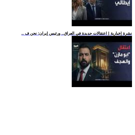
.. نشرة إخبارية | اعتقالات جديدة في العراق.. ورئيس إيران: نحن ف