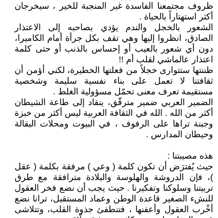
ظروف مجتمعنا الفاسدة غير المنجبة للخير ، سيخرجان
أكثر استهتاراً بالحياة .
الشعور بالخجل والندم يؤدي بصاحبه إلى الاعتذار
الصادق، انظروا إليها وهي تقف بكل جرأة أمام الكاميرا،
دون أي شعور بالعيب أو إحساس بالذنب أو حتى كلمة
اعتذار عالماشي لقلب أم !!
ظننتها ستتوارى خجلاً من فعلتها الخطيرة، لكني أؤمن أن
ثقافتنا لا تعمل على بناء نفسية سليمة وشخصية
مستقيمة تعرف معنى تحمّل مسؤولية الغلط .
الضمير العربي ضمير مترقّق، ينقاد إلى طاعة الشيطان
أكثر من الله . الله في الثقافة العربية ليس أكثر من خبزة
وجبنة تراها على الرفوف ، في البيوت ومحلات البقالة
وحيطان المدارس .
هذه مصيبتنا :
حيث يُفترَض أن تكون كلمة ( وعي ) مرفقة بكلمة ( عقل
)، فإن الدروشة والهلوسة والبلادة مترافقة مع طرق
تربيتنا وسلوكنا وتفكيرنا . حيث يجب أن نضع فخر العقول
للنشء الصغير قاعدة الوطن وعماد المستقبل، ترانا نضع
أخْرب العقول وأعفنها ، فتنطفئ جذوة القلب، وتتلاشى