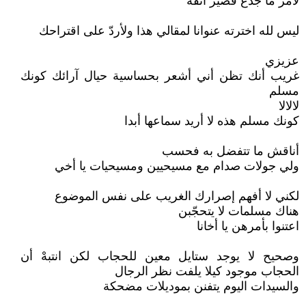
لأمر ما جدع قصير أنفه
ليس لله اخترته عنوانا لمقالي هذا ولأردّ على اقتراحك
عزيزي
غريب أنك تظن أني أشعر بحساسية حيال آرائك كونك
مسلم
لالالا
كونك مسلم هذه لا أريد سماعها أبدا
أناقش ما تتفضل به فحسب
ولي جولات صدام مع مسيحيين ومسيحيات يا أخي
لكني لا أفهم إصرارك الغريب على نفس الموضوع
هناك مسلمات لا يتحجّبن
اعتنوا بأمرهن يا أخانا
وصحيح لا يوجد ستايل معين للحجاب لكن انتبهْ أن
الحجاب موجود كيلا يلفت نظر الرجال
والسيدات اليوم يتفنن بموديلات مضحكة