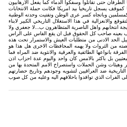
الطرفان حتى تقاتلوا وسفكوا الدماء كما يفعل الارهابيون
ا كموقف يسجل تاريخيا بيد امريكا فكانت حملة الانتخابات
كمسلمين وباتجاه كسر عرى الوطن وتفتيت وحدته الوطنية
وقع والانعزالية في هذا الاستغلال التاريخي الكبير لابناء
 انتخابهم واهل الناصرية المتظاهرون ب...لا جعفري ولا
عب بعينه صاحب كل الحقوق فبل ان يقع الفاس على الراس
يل الحد الادنى من متطلبات العيش والاستمرار تحت هذه
صته من الثروات ولا يهمه المحافظات الاخرى هل هذا هو
قة بانواعها الطائفية والعرقية والانثوية ضد المراه فما
ثيين بل باكثر بالامس كان واحد واليوم عدة احزاب اذن
ر وهيئات وشن الحملات واستصراخ الامم المتحدة بها من
التاريخية ضد العراقيين لتشويه وجودهم وتاريخ حضارتهم
ى الفرات الذي توافدوا باحلافهم اليه وعليه من كل صوب