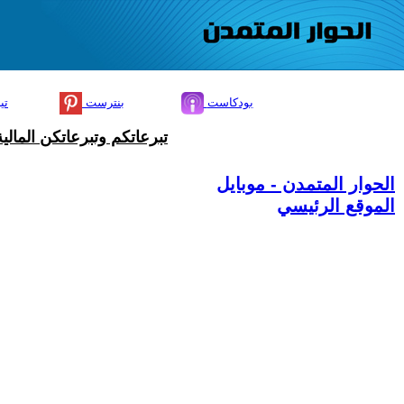
بودكاست
بنترست
تي
تبرعاتكم وتبرعاتكن المال
الحوار المتمدن - موبايل
الموقع الرئيسي