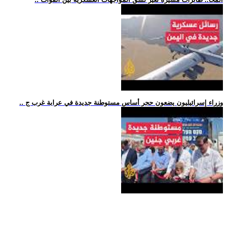
.. وزراء إسرائيليون يضعون حجر أساس مستوطنة جديدة في عرابة غرب ج