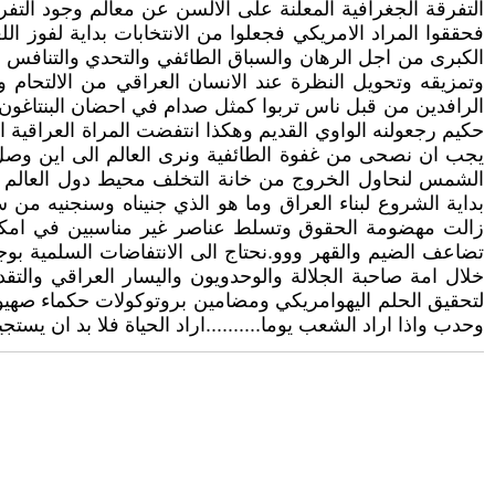
التفرقة الجغرافية المعلنة على الالسن عن معالم وجود التفرق
فحققوا المراد الامريكي فجعلوا من الانتخابات بداية لفوز ال
الكبرى من اجل الرهان والسباق الطائفي والتحدي والتنافس
وتمزيقه وتحويل النظرة عند الانسان العراقي من الالتحام والج
الرافدين من قبل ناس تربوا كمثل صدام في احضان البنتاغون
حكيم رجعولنه الواوي القديم وهكذا انتفضت المراة العراق
يجب ان نصحى من غفوة الطائفية ونرى العالم الى اين وصل و
الشمس لنحاول الخروج من خانة التخلف محيط دول العالم الث
بداية الشروع لبناء العراق وما هو الذي جنيناه وسنجنيه من س
زالت مهضومة الحقوق وتسلط عناصر غير مناسبين في امكنة م
تضاعف الضيم والقهر ووو.نحتاج الى الانتفاضات السلمية بو
خلال امة صاحبة الجلالة والوحدويون واليسار العراقي والت
لتحقيق الحلم اليهوامريكي ومضامين بروتوكولات حكماء صهيو
وحدب واذا اراد الشعب يوما..........اراد الحياة فلا بد ان ي