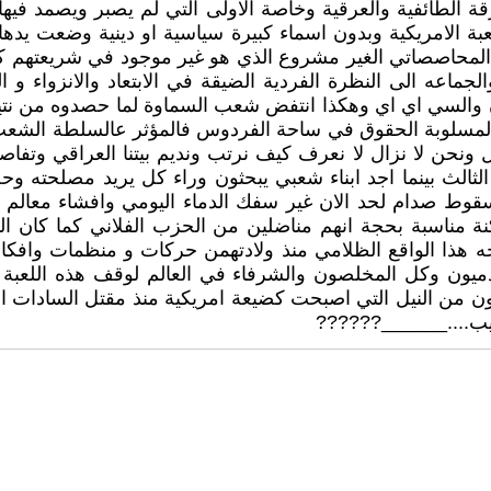
ة الطائفية والعرقية وخاصة الاولى التي لم يصبر ويصمد فيها 
لعبة الامريكية وبدون اسماء كبيرة سياسية او دينية وضعت يده
 المحاصصاتي الغير مشروع الذي هو غير موجود في شريعتهم 
ماعه الى النظرة الفردية الضيقة في الابتعاد والانزواء و التق
 والسي اي اي وهكذا انتفض شعب السماوة لما حصدوه من نتيجة
ية المسلوبة الحقوق في ساحة الفردوس فالمؤثر عالسلطة الش
نحن لا نزال لا نعرف كيف نرتب ونديم بيتنا العراقي وتفاص
الث بينما اجد ابناء شعبي يبحثون وراء كل يريد مصلحته وح
قوط صدام لحد الان غير سفك الدماء اليومي وافشاء معالم الفر
ناسبة بحجة انهم مناضلين من الحزب الفلاني كما كان البع
جه هذا الواقع الظلامي منذ ولادتهمن حركات و منظمات وافكا
قدميون وكل المخلصون والشرفاء في العالم لوقف هذه اللعبة 
ن من النيل التي اصبحت كضيعة امريكية منذ مقتل السادات ال
ستجيب....______??????