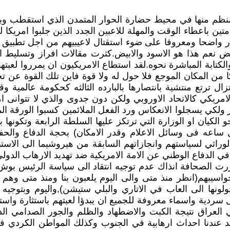
والمنظم منها في محيط حضارة الحوار المتمدن الذي استقطب
ين باعطاء الوقت والمهلة للاعبين الجدد الذين جلبوا امريكا لل
 صار واضحا ومعروفا على ضوء استقتال لاعيبيهم من اجل تطب
يض نعم هذا هو الاسود والابيض.كثرت مقالات افراز وتسليط ا
لكتابة المباشرة نحوه.لقد استطاع الامريكيون ان يمرروا لعبت
من المكان الموجع فلا حول له ولا قوة فاين تلك القوة عن 
زال ترتع منتشية بانتصارها بالبارده الثالثه كحكومة عالمية وق
يكي كالاتحاد الاوروبي ولكن دون جدوى والذي لا تتوانى ام
مبر ولكي يسجلوا الانعكاس ورد الفعل الملائمين كسبوا الورقة 
و الكيان او الوزارة التي ترتكز عليها السلطة الرابعة وتكون
كل ساعه فى وسائل الاعلام وقدر الامكان) بحجة الدفاع والحف
راثي لسياستهم وانجازاتهم السابقة من هيروشيما الى الاستباقي
في الدفاع الوطني عن الامة الامريكية ضد تهديد الارهاب الدو
 الصحافة انذاك عدم توجيه انتقاد الى سياسة الرئيس بوش (
يبهم(انظر منذ متى والى اليوم يلعبون بنا ومنذ متى وهم ي
لونها الى العاب في الاتاري والبلي ستيشن),واليوم وبتوجي
سردية واسماء معروفة للجميع ان يبدؤا لعبتهم باستثارة واست
عراق نتيجة الكبت والاضطهاد والظلم والجور الصدامي الدي
جد عندنا احداث ارهابية في الجنوب وكذلك المواطن الكردي