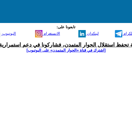
تابعونا على:
لكرام
لينكدإن
الانستغرام
اليوتيوب
ية تحفظ استقلال الحوار المتمدن، فشاركونا في دعم استمرارية 
[اشترك في قناة ‫«الحوار المتمدن» على اليوتيوب]