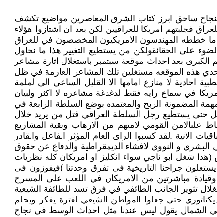
 وبنجاح ساحق ابرز كتاب الشرق المعاصرين مواضيع تكشف
عراق فجلبتهم امريكا للعراقيين لكن بعد ان اشتازوا هؤلاء
يق ما خططه المهندسون الامريكيون المخصصون في للعراق
لضوء على الحقائقولكن من يستطيع التغيير هذا ما نحاول
هم الكبرى بعد احداث موقعة سبتمبر باستغلال اثارة مشاعر
تحدي هذه الموقعه مستغلين تلك المشاعر العارمة في ظل
طبية احادية لا منازع امامها الا القليل الساعي الى لملمة
ريكا في سماع رايه فقط لدغدغة مشاعره لا اكثر ولبيان
المهمة المضمونة الربح والمعتمده بوضع السلطة الرابعة في
ها بل حتى يستطيع رجل السلطة العراقي قتل من يريد خلال
اظ علىالامن القومي لامتهم من الارهاب وبقية المشاريع
ات الانية .لقد كسبوا الراي العام المؤثر الفاعل والقادر
لي البشري و النووي لافشاء الديمقراطية والدفاع عن حقوق
هذا شغل ابو ناجي سواء انكليز او امريكان كله نظريات
ستغلون جراحنا التاريخية في تفرق وحدتنا )فيفوزون في
ه وقيادة مباشرتين من الامريكان في اللعب على المسرح
غلال تثوير الجانب الطائفي في فرق تسد للطائفة الشيعية
كتاتوري حتى جعلوا المواطن الشيعي لفترة يفكر ويحلم
 في الشمال يقول ليس عندنا مثل احداث الوسط في نجاح