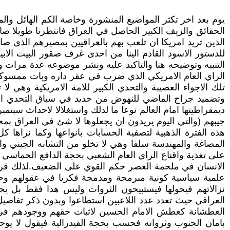
يوم بعد اخر تكثر المواضيع المنشورة وخاصة الكم الهائل 
الحقائق والزيف الكبير الحاصل في العراق فانتظرنا طويلا صامت
الذين تريد امريكا ان تلعب بهم بالعراقيين بمصيرهم الذي
للدستور الاسود القادم الينا من احدى غرف صقور البيت الاب
التنبيه وتوضيحه هنا والتاكيد عليه ونشر موضوعه عدة مرات وا
الراي العام الامريكي الذي ضرب في عقر داره وبات ممسوكا 
تلك الاجواء العصيبة والتحدي الكبير للامة الامريكية وهي لا ت
وتضميد جراح الماضي للنهوض من جديد في سباق التحدي الامر
ديمقراطيتها امام العالم نوعا ما لذلك واستغلالا لاحداث سبت
جيبهم (والتي اليوم يريدون ان يجعلوها لا شئ في العراق بمح
هذه الفترة الذهبية لتصفية الحسابات بانواعها وكما نراها 
المصاغة والمهندسة سلفا وهي لا تخلو من التشابه الجيني والو
على تغذية واقناع الراي العام الشعبي بحجة الدافع الحماسي 
الانسان في ملحمة العصر حكم القوي على الضعيف.لذلك قررت
علمية سياسية كونية مبرمجة ومدمجة فكريا في عقولهم وحواس
نزالاتهم فيحولها فيستبيحون الثروات وليس هذا فقط بل يحو
العراقي حيث تعدد عدد اللاعبين استطاعوا وبدون ذكر تفاصيل 
العطشانة كعطش الامام الحسين لاثبات حقهم ووجودهم في ال
بامان الجنوب وثرواته فحسب بحجة الفيدرالية فيقول لا يو