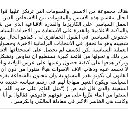
هناك مجموعة من الاسس والمقومات التي ترتكز عليها قواعد
الحال تنقسم هذه الاسس والمقومات بين االاشخاص الذين يمثل
العمل السياسي على الكاريزما والقدرة الاقناعية الذي من شأن
والماكنة الاعلامية والقدرة على الاستفادة من الاحداث ال
حضوض السياسي في القبول الجماهري له ، كماهو الحال مع النا
شعبيته وهو ما تحقق في الانتخابات البرلمانية الاخيرة وحصو
العملية السياسية لكن للاسف لم تحصل على استحقاقها الانتخاب
من ذلك و تحولها من قائمة كبيرة تستطيع ان تفاوض وتشكل 
وتركز هدفها على كيفية حصول زعيمها على عرش الولاية وباي 
لا تحسد عليه وذهاب الاف الاصوات هباءً منثورا من دون ان ت
القانون ان يكونو بقدر المسؤولية وان يتحلون بالشجاعة بف
السياسة ويكون التغير منهاجا لهم في رسم سياسة جديدة تخر
السفينة والذي قال فيه ص ( ("مثل القائم على حدود الله، 
استقوا من الماء مَرُّوا على من فوقهم فآذوهم، فقالوا: لو أنا خَرَق
وكانت هي الخاسر الاكبر في معادلة المالكي والكرسي .