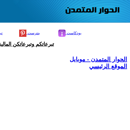
بودكاست
بنترست
تي
تبرعاتكم وتبرعاتكن المال
الحوار المتمدن - موبايل
الموقع الرئيسي