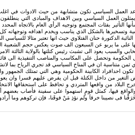
 العمل السياسي تكون متشابهة من حيث الادوات في اغلب بل
ون العمل السياسي وبين الاهداف والمبادى التي ينطلقون منه
ها التأثير بفئات المجتمع وتوجيه الرأي العام بالاتجاه المحد
سياسية وتسخيرها بالشكل الذي يناسب ويخدم اهدافه وتوجهاته
ئبة الدكتورة حنان الفتلاوي حيث انها تعتبر مثالا للسياسي ا
لها على ما يربو عن السبعون الف صوت يعكس حجم الشعبية التي 
ي والسبب يعود الى تشبث رئيس كتلتها بالولاية الثالثة الامر
الحكومة وتحصل على المكاسب والمناصب التنفيذية الى قائمة
ثمن متناسية ان في المناخ السياسي قد تجري الرياح بما لات
كون احدافراد الكابينة الحكومية وهي التي تمتلك الجمهور وال
رض التغير من داخل الكتلة قبل ان يفرض عليهم قسرا وان يعو
ج البلاد من واقعها المتردي و تحافظ على استحقاقها الانت
والواقع فيها، كمثل قومٍ استهموا على سفينة فأصاب بعضهم أ
ْنا فى نصيبنا خرقاَ ولم نؤذِ مَنْ فوقَنا، فإن تركوهم وما أرادوا هل