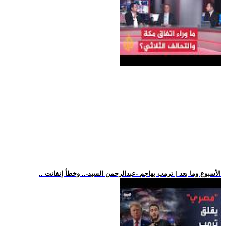
.. الأسبوع وما بعد | ترمب يهاجم -عبدالرحمن السيد-.. وخطأ إنفانت