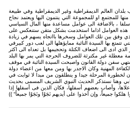
دان العالم الديمقراطية وغير الديمقراطية وفي طبيعة
ا للمجتمع او للمجموعة التي ينتمون اليها ويعتمد نجاح
د سلفا ، بالاضافة الى عوامل مساعدة منها المال السياسي
 كل هذه العوامل اذاما استخدمت بشكل متقن ستنعكس على
لذي وفق بين تلك العوامل وسخرها بااتجاه يسهم في زيادة
تتمتع بها السيدة النائبة ممايؤهلها الى لعب دور كبيرفي
 الذي ادى الى اضعاف الكتلة وتحجيمها بل تعداه الى اكثر
 معطلة غير مكترثة للضروف الحرجة التي يمر بها البلد
شتهي سفن دولة القانون واصبحت السيدة النائبة في موقف
كفاءة المهنية وكان الاجدر بها ومن معها من اعضاء دولة
ن لخطورة المرحلة جيدا و ينطلقون من مبدا لا ثوابت في
خابي وهنا نستذكر الحديث النبوي الشريف المسمى بحديث
علاها، وأصاب بعضهم أسفلها، فكان الذين فى أسفلها إذا
كوا جميعاًَ، وإن أخذوا على أيديهم نَجَوْا ونَجَوْا جميعاً" ))