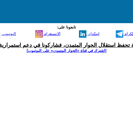
تابعونا على:
لكرام
لينكدإن
الانستغرام
اليوتيوب
ية تحفظ استقلال الحوار المتمدن، فشاركونا في دعم استمرارية 
[اشترك في قناة ‫«الحوار المتمدن» على اليوتيوب]