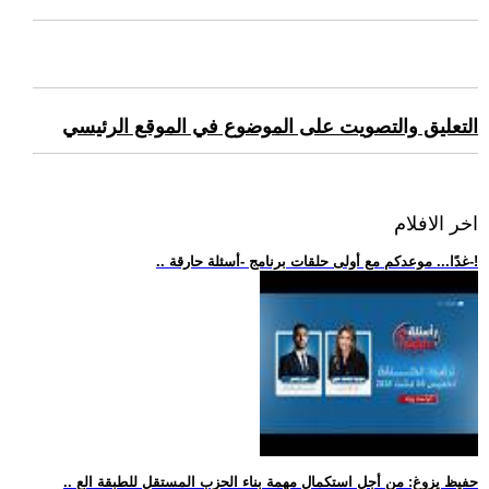
التعليق والتصويت على الموضوع في الموقع الرئيسي
اخر الافلام
.. غدًا... موعدكم مع أولى حلقات برنامج -أسئلة حارقة-!
.. حفيظ يزوغ: من أجل استكمال مهمة بناء الحزب المستقل للطبقة الع