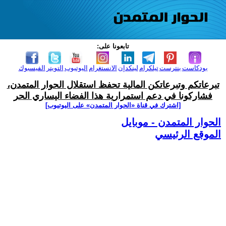
تابعونا على:
بودكاست
بنترست
تيلكرام
لينكدإن
الانستغرام
اليوتيوب
التويتر
الفيسبوك
تبرعاتكم وتبرعاتكن المالية تحفظ استقلال الحوار المتمدن،
فشاركونا في دعم استمرارية هذا الفضاء اليساري الحر
[اشترك في قناة ‫«الحوار المتمدن» على اليوتيوب]
الحوار المتمدن - موبايل
الموقع الرئيسي