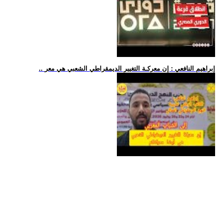
.. إبراهيم النافعي : إن معركـة التغيير الديمقراطي الشعبي هي معر