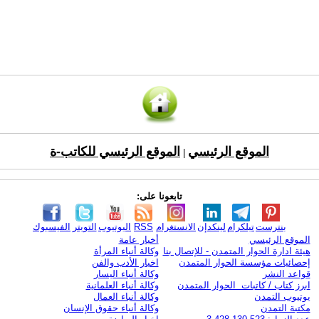
الموقع الرئيسي
الموقع الرئيسي للكاتب-ة
|
تابعونا على:
بنترست
تيلكرام
لينكدإن
الانستغرام
RSS
اليوتيوب
التويتر
الفيسبوك
الموقع الرئيسي
أخبار عامة
هيئة ادارة الحوار المتمدن - للإتصال بنا
وكالة أنباء المرأة
إحصائيات مؤسسة الحوار المتمدن
اخبار الأدب والفن
قواعد النشر
وكالة أنباء اليسار
ابرز كتاب / كاتبات الحوار المتمدن
وكالة أنباء العلمانية
يوتيوب التمدن
وكالة أنباء العمال
مكتبة التمدن
وكالة أنباء حقوق الإنسان