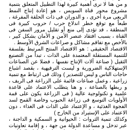
و من هنا لا نرى أهمية كبيرة لهذا التطبيل المتعلق بتنمية
مشروع محور قناة السويس ، هو إعادة إنتاج النمط
الريعى مرة أخرى ، و الدوران فى ذات الحلقة المفرغة ،
طبعاً مع توقع خطر اندلاع حرب / حروب كبيرة فى
المنطقة ، قد تؤدى إلى منع أو تقليل مرور السفن فى
القناة ، بسبب افتقاد عنصر الأمن و الأمان بشكل كبير ،
بالأخص مع تفاقم مشاكل و صراعات الشرق الأوسط .
الاقتصاد الحقيقى : هو الاقتصاد المنتج المرتبط بفلسفة
للتنمية المستقلة المعتمدة على الذات ، تبدأ من التصنيع
الثقيل ( صناعة آلات الإنتاج نفسها ، فضلا عن الصناعات
الإستهلاكية الضرورية و ليست الترفيهية ، بقصد اشباع
حاجات الناس و ليس للتصدير ) وذلك فى ارتباط مع تنمية
زراعية ، وعمل صناعات قائمة على الزراعة فى الريف ،
و ربطها بالصناعة ، و هنا يتطلب الاعتماد على قاعدة
علمية و تكنولوجية عالية ( فى الزراعة يكون على قمة
الأولويات التوسع فى زراعة الحبوب وخاصة القمح لسد
الفجوة الغذئية ، و الإعتماد على الذات فى الغذاء ، دون
الاعتماد على الإستيراد من الخارج )
وكذلك تنمية الثروات : الحيوانية و السمكية و الداجنة ،
عبر تدخل و مساعدة الدولة من جهة ، و إقامة تعاونيات