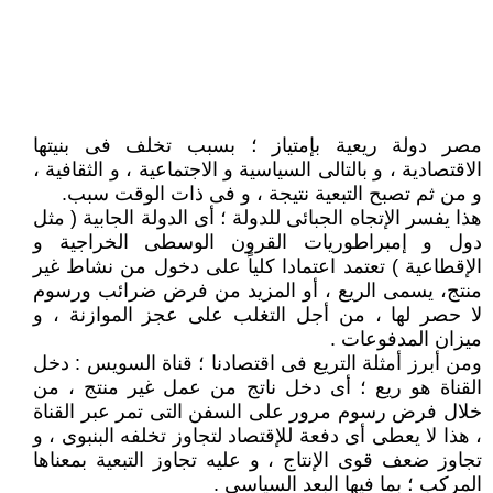
مصر دولة ريعية بإمتياز ؛ بسبب تخلف فى بنيتها
الاقتصادية ، و بالتالى السياسية و الاجتماعية ، و الثقافية ،
و من ثم تصبح التبعية نتيجة ، و فى ذات الوقت سبب.
هذا يفسر الإتجاه الجبائى للدولة ؛ أى الدولة الجابية ( مثل
دول و إمبراطوريات القرون الوسطى الخراجية و
الإقطاعية ) تعتمد اعتمادا كلياً على دخول من نشاط غير
منتج، يسمى الريع ، أو المزيد من فرض ضرائب ورسوم
لا حصر لها ، من أجل التغلب على عجز الموازنة ، و
ميزان المدفوعات .
ومن أبرز أمثلة التريع فى اقتصادنا ؛ قناة السويس : دخل
القناة هو ريع ؛ أى دخل ناتج من عمل غير منتج ، من
خلال فرض رسوم مرور على السفن التى تمر عبر القناة
، هذا لا يعطى أى دفعة للإقتصاد لتجاوز تخلفه البنبوى ، و
تجاوز ضعف قوى الإنتاج ، و عليه تجاوز التبعية بمعناها
المركب ؛ بما فيها البعد السياسى .