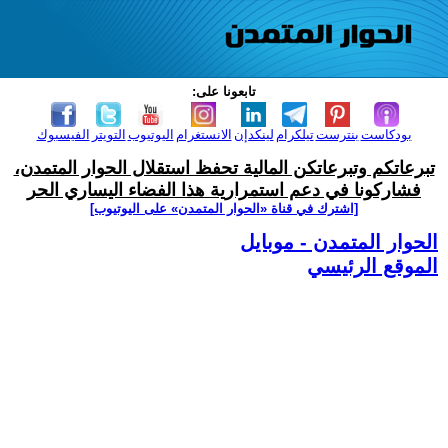
تابعونا على:
بودكاست
بنترست
تيلكرام
لينكدإن
الانستغرام
اليوتيوب
التويتر
الفيسبوك
تبرعاتكم وتبرعاتكن المالية تحفظ استقلال الحوار المتمدن،
فشاركونا في دعم استمرارية هذا الفضاء اليساري الحر
[اشترك في قناة ‫«الحوار المتمدن» على اليوتيوب]
الحوار المتمدن - موبايل
الموقع الرئيسي