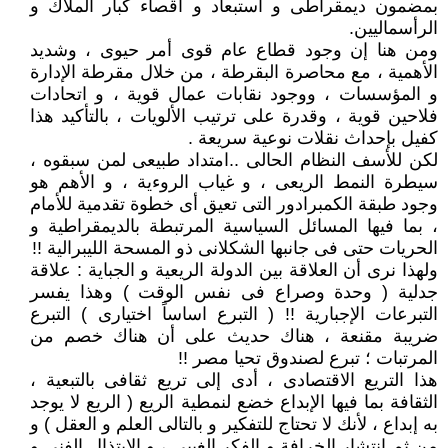
بمضمون ديمقراطى و استبعاد و اقصاء كبار الملاك و
الرأسماليين.
ومن هنا إن وجود قطاع عام قوى أمر حيوى ، وشديد
الأهمية ، مع محاصرة البقرطة ، من خلال مقرطة الإدارة
و المؤسسات ، ووجود نقابات عمال قوية ، و اتحادات
فلاحين قوية ، وقدرة على ترتيب الألويات ، بالتأكيد هذا
كفيل بإحداث نقلات نوعية سريعة .
لكن للأسف النظام الحالى ..امتداد طبيعى لمن سبقوه ،
سيطرة النمط الريعى ، و غياب الروءية ، و الأهم هو
وجود طبقة الكمبرادور التى تعيق أى خطوة تقدمية للأمام
، بما فيها المسائل السياسية المرتبطة بالديمقراطية و
الحريات حتى فى جانبها الشكلانى ذو المسحة الليبرالية !!
ولهذا نرى أن العلاقة بين الدولة الريعية و الجباية : علاقة
جدلية ( وحدة وصراع فى نفس الوقت ) وهذا يفسر
التبرعات الإجبارية !! ( التبرع اساساً اختيارى ) التبرع
ضريبة مقنعة ، هناك حديث على أن هناك خصم من
المرتبات ؛ تبرع لصندوق تحيا مصر !!
هذا التريع الاقتصادى ، أدى إلى تريع ثقافى بالتبعية ،
الثقافة بما فيها الإبداع خضع لنمطية الريع ( الريع لا يوجد
به إبداع ، لأنك لا تحتاج للتفكير و بالتالى العلم و العقل ) و
من ثم انتشار الخرافة و الفكر الغيبى ، و الإبتذال الفنى و