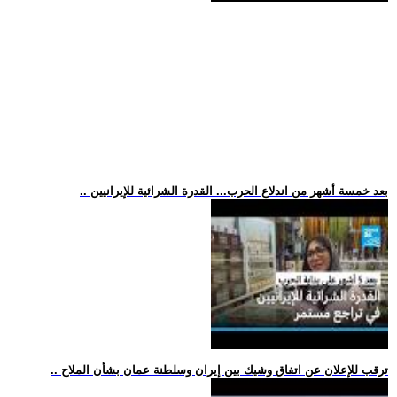
.. بعد خمسة أشهر من اندلاع الحرب... القدرة الشرائية للإيرانيين
.. ترقب للإعلان عن اتفاق وشيك بين إيران وسلطنة عمان بشأن الملاح