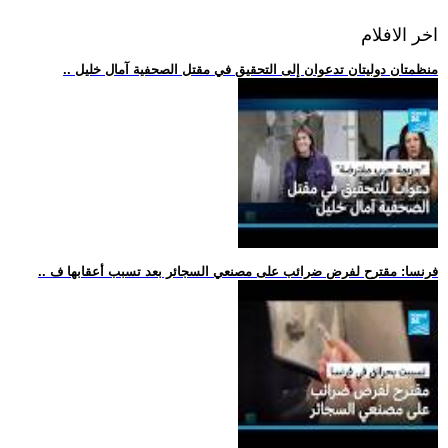
اخر الافلام
.. منظمتان دوليتان تدعوان إلى التحقيق في مقتل الصحفية آمال خليل
.. فرنسا: مقترح لفرض ضرائب على مصنعي السجائر بعد تسبب أعقابها ف