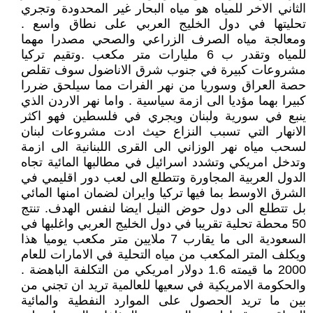
الثاني الاخر للمياه هو مياه البحار غير المحدودة وتجري
تحليتها في دول الخليج العربي على نطاق واسع .
ومعالجة مياه الصرف الزراعي والصحي مصدرا مهما
للمياه وتقدر ب 6 مليارات متر مكعب .وتقيم تركيا
مشروعات كبيرة في جنوب شرق الاناضول سوف تقلص
حصة العراق وسوريا من نهر الفرات مما سيلحق ضررا
كبيرا بهما مؤديا الى ازمة سياسية . واما نهر الاردن الذي
ينبع في سورية ولبنان ويجري في فلسطين فهو اكثر
الانهار التي تسبب النزاع حيث ادت مشروعات لبنان
لسحب مياه نهر الوزاني الى القرى اللبنانية الى ازمة
وتدخل امريكي وتشدد اسرائيل في مطالبها المائية تجاه
الدول العربية المجاورة وتتطلع الى لعب دور اقليمي في
الشرق الاوسط بما فيها تركيا وايران لضمان امنها المائي
بل تتطلع الى دول حوض النيل ايضا لنفس الهدف. تنتج
50 محطة تحلية تقريبا في دول الخليج العربي واغلبها في
السعودية الى ما يقارب 7 ملايين متر مكعب يوميا هذا
ويكلف المتر المكعب من مياه التحلية في الامارات للعام
2000 ما قيمته 1.6 دولار امريكي من التكلفة الباهضة .
والحكومة الامريكية في سعيها للعالمية تريد ان تجني من
بين ما تريد الحصول على الموارد النفطية والمائية