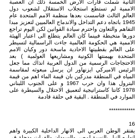
الثانية شملت قارات الارض الخمسة ذلك ان العصبة
الاممية لم تستطع استجلاب الاستقلال لشعوب دول
العالم الثالث فتاسست بعدها منظمة الامم المتحدة عام
1945 باتجاه دعم التداخل والاندماج العالميين لتعزيز مبدا
التفاهم والتعاون واحترم سيادة القوانين لكن اليوم تراجع
دورها متخبطة فبينما كان العالم يتطلع الى اعتبار الهيئة
الاممية هي الحكومة العالمية جاءت الراسمالية لتسيطر
على العالم بقطبيتها الاحادية ماسخة دور وكيان الامم
المتحدة بهيمنتها الكونية ومشاريعها العولمية ) بعد
الاحتجاجات الرسمية من الدول العربية انذاك مما جعل
الرئيس الاميركي ايزنهاور ان يرسل مبعوثه لمقاسمة
المياه في المنطقة مدركين بان قيمة الماء اهم من قيمة
البترول هذا وان حرب 1967 و على الجنوب اللبناني
1978 كانتا كاستراتيجية لتعميق الاحتلال والسيطرة على
الموارد في المنطقة . البقية في حلقة قادمة
************
16
يفتقر الوطن العربي الى الانهار الداخلية الكبيرة واهم
انهاره النيل بالنسبة لمصر والسودان والفرات ودجلة في