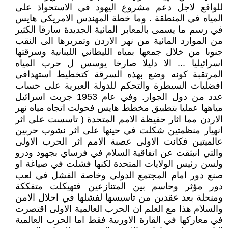
للواقع لاجل دعم مشروع اليهود في الاستحواذ على
المياه في المنطقة . وما خطة المهندس الامريكي هايس
في رسم ما يسمى بالمعابر المائية الجديدة سارقا الكثير
من الموارد المائية من نهر الاردن وتمريرها الى النقب
جنوبا من خلال جمعها بمياه الليطاني اللبنانية وسرقتها
اسرائيليا ... الا دليلا صارخا يوسس ل حرب المياه
المرتقبة كونه وضع بهذه السرقة كتخطيط استهدافي
افضليات السيطرة والتحكم للدولة العبرية على حساب
عدد من دول الجوار. وفي عام 1953 جربت اسرائيل
مياهها عمليا بتطبيق مخطط هايس فحولت اتجاه مياه نهر
الاردن مما اثار حفيظة الامم المتحدة ( تاسست على اثر
انهيار منظمتين شكلت في حينها على اثر نشوب حربين
عالميتين فكانت الاولى عصبة الامم اثر الحرب الاولى
والتي انبثقت عن اتفاقية السلام في فرساي بجهود ودرو
ولسن رئيس الولايات المتحدة لكنها فشلت في صياغة او
صنع دور امام المجتمع الدولي وخاصة الفشل في لعب
دور مؤثر وحاسم بين المتنازعين فتهيكلت متفككة
ومنحلة بعد عقدين من تاسيسها لفشلها في احلال الامن
والسلام هذا مع العلم ان الحرب العالمية الاولى اقتصرت
في معاركها في القارة الاوربية فقط اما الحرب العالمية