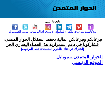
تابعونا على:
بودكاست
بنترست
تيلكرام
لينكدإن
الانستغرام
اليوتيوب
التويتر
الفيسبوك
تبرعاتكم وتبرعاتكن المالية تحفظ استقلال الحوار المتمدن،
فشاركونا في دعم استمرارية هذا الفضاء اليساري الحر
[اشترك في قناة ‫«الحوار المتمدن» على اليوتيوب]
الحوار المتمدن - موبايل
الموقع الرئيسي