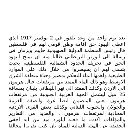
بعد يوم واحد من وعد بلفور في 2 نوفمبر 1917 الذي
اعطى اليهود حق اقامة وطن قومي لهم في قلسطين
قال رئيس المنظمة الدولية الصهيونية حاييم ويزمان في
رسالة الى الوزير البريطاني طالبا منه ان يمنح اليهود
الحق في تحريك الحدود الشمالية الفلسطينية بحيث
يتسنى لهم ان يسيطروا من خلال ذلك على الموارد
الطبيعية واهمها الماء للتحكم بمصير وحياة منطقة الشرق
الاوسط وهو ذلك الماء الممتد بين مرتفعات جبال هرمون
الى الاردن وكذلك الممتد الى نهر الليطاني بلبنان بمسافة
25 ميل ليشمل الجهة الغربية الجنوبية من مرتفعات
هرمون يعني المتضمن ايضا غزة والضفة الغربية
والجولان والجنوب اللبناني وكذلك بعض القرى الاردنية
المحاذية لمرتفعات هرمون . والعديد من التقارير
والمؤلفات اكدت ما فعله ايلورد ميد من انه اخفى
الحقيقة عن الهيئة الدولية للمياه بان كتب تقريرا مخالفا