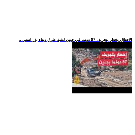
.. الاحتلال يخطر بتجريف 87 دونما في جنين لشق طرق وبناء بؤر استي