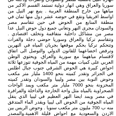
سوريا والعراق وهي انهار دولية تستمد القسم الاكبر من
مياهها من خارج المنطقة العربية . ينبع نهر النيل من
اواسط افريقيا وتقع في حوضه عشر دول منها ثمان في
منطقة المنابع من الحوض في حين تتقاسم مصر
والسودان مجرى النهر وتعاني جميع دول حوض النيل عدا
مصر من مشاكل داخلية متفاقمة وتخلف اقتصادي .
وتتقاسم تركيا والعراق وسوريا حوضي دجلة والفرات
وتتحكم تركيا بحكم موقعها بجريان المياه في النهرين
وترفض اخضاعهما للقانون الدولي والتوصل الى اتفاق
لاقتسام مياههما مع سورية والعراق. ويحتوي الوطن
العربي على كميات مهمة من المياه الجوفية تتوزعها ثلاثة
احواض كبيرة هي الحوض الشرقي جنوب جبال اطلس
في الجزائر وتقدر كميته بنحو 1400 مليار متر مكعب
وحوض النوبة بين مصر وليبيا والسودان وتقدر كميته
المخزونة بنحو 7000 مليار متر مكعب ويمد الواحات
الصحراوية بالمياه مثل واحة الخارجة والداخلة والفرافرة
في مصر ويمد ايضا النهر العظيم في ليبيا الذي ينقل
المياه الجوفية من الحوض الى ليبيا ويقدر الماء المتدفق
منه ب 700 مليون متر مكعب سنويا . وحوض الريس بين
الاردن والسعودية مع احواض قليلة الاهمية.والمصدر