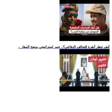
.. كيف تنظر أنقرة للتحالف الدفاعي؟.. خبير استراتيجي يوضح المقار