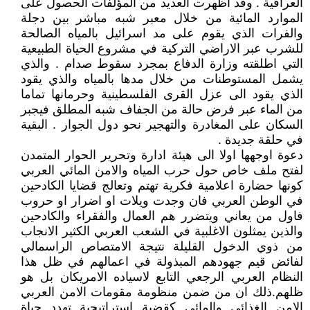
العراقية . وقد اظهرت العديد من المؤلفات الحصول على
الموارد المائية من خلال معبر شبه مباشر بين دجلة
والفرات الذي يقوم على مد اسرائيل بالمياه الصالحة
للشرب عبر الاراضي التركية في مشروع الحياة الطبيعية
التي اطلقته وزارة الدفاع بمجرد سقوط صدام . والذي
يشمل المستوطنات من خلال مدها بالمياه والذي يقود
الذي يقود الى عزل القرى الفلسطينية وحرمانها تماما
من الماء عبر فرض حالة من الجفاف شبه المطلق فيجبر
السكان على المغادرة والتهجير نحو دول الجوار . البقية
في حلقة جديدة .
دعوة اوجهها اولا الى هيئة ادارة وتحرير الحوار المتمدن
لفتح ملف خاص حول حرب المياه والامن المائي العربي
كونها حضارة اعلامية فكرية تهتم وتعالج قضايا الكادحين
في الوطن العربي فان وجدت ويلات او اضرار او حروب
فاول من يعاني ويتضرر هم العمال والفقراء والكادحين
والذين يمثلون الاغلبية في الشعب العربي الكثير الانجاب
من ذوي الدخول القليلة نتيجة الامتصاص الراسمالي
لفائض قيم جهودهم المبذولة في اعمالهم في ظل هذا
النظام العربي الرجعي التابع لاسياده الامريكان بل هو
ظلهم.ذلك ان من ضمن منظومة مقومات الامن العربي
الامن الغذائي والمائي كقضية استراتيجية تهدد حياة