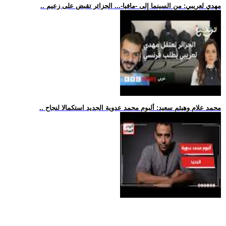
.. مهدي لعريبي: من السينما إلى -مافيا-... الجزائر تقبض على زعيم
.. محمد علام وهيثم سعيد: ألبوم محمد عدوية الجديد استكمالا لنجاح