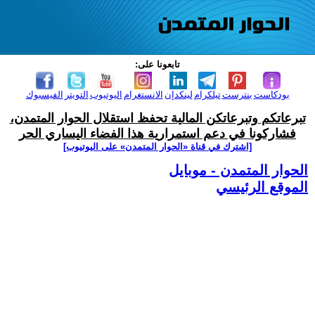
تابعونا على:
بودكاست
بنترست
تيلكرام
لينكدإن
الانستغرام
اليوتيوب
التويتر
الفيسبوك
تبرعاتكم وتبرعاتكن المالية تحفظ استقلال الحوار المتمدن،
فشاركونا في دعم استمرارية هذا الفضاء اليساري الحر
[اشترك في قناة ‫«الحوار المتمدن» على اليوتيوب]
الحوار المتمدن - موبايل
الموقع الرئيسي