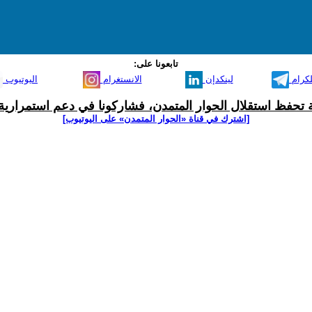
تابعونا على:
لكرام
لينكدإن
الانستغرام
اليوتيوب
ية تحفظ استقلال الحوار المتمدن، فشاركونا في دعم استمرارية 
[اشترك في قناة ‫«الحوار المتمدن» على اليوتيوب]