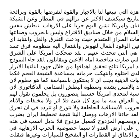
التي تبيعها لنا بالاجبار والقوة لتفرضها بالقوة وبرائحة
التاريخ سيكشف الاكثر عن نزالهم في المطار وعن الشبكة
عيان وامريكا تشن اليوم حربا على الارهاب لتبطش بنفس
والسلام من خلال صناديق الاقتراع وليس بالحروب وصناعها
عات الطراز المتقدم حيث ودعت التفرق والغل والتنابذ اى
ين الوقود الفعال لنهوض واشتغال الية منظومة فرق تسد
الهم هي التي تتحدث عنهم . لقد ضحكت امريكا على الشرق
 التي صارت شاخصة امام الاعين ويتقاتلون .لقد جاء النموذج
مريكا نتائج تحقيق اهدافها من خلال جهود ابناءها الابرار
لذي احتلوه وانتهكت حرماته بمساعدة الشيعة العجم فكما
ات الدينية يجب ان لا يحتكون بالسياسة كما هو معلوم لان
فسد بالامس بشدة وسطوة البطش الصدامي الدكتاتوري لان
فارسية لتتحدى امريكا حسبما يتصورون بل يحلمون نقول لهم
عراق منه ما ميع كل شئ فلا اثر ولا مخلفات والايام
وب الاستباقية الخاطفة ولا تتورع او تتردد في ان تحرق
 جاءنا الارهاب ووصل الينا نتيجة تخطيط ايران بضرب
هم وبعملهم المزدوج كعميل مزدوج فلا بديل انسب في هذه
ال على ارض العدو لا سيما خصوصية الحرب الارهابية في
الانفاق او القطارات او التفخيخ للسيارات وغيرها فنقلت