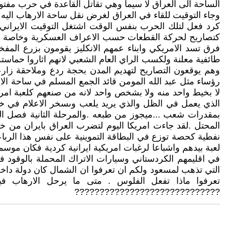
الساحة الى العراق لا سيما وهي تقاتل القاعدة في حرب مفتوحة
وجاء التوقيت للقاء في العراق لغرض نقل ساحة الارهاب اليه 
كرد فعل لتلك الحرب بنفس الوقت اشتغل التوقيت الايراني 
كتصاريح لحركة القطعات حسب الاعراف العسكرية وخاصة الحرك
فرق تسد الامريكي وابناء عمهم الانكليز يقومون بزرع المفخ
طائفية معلنة ولكسب الراي العام الشعبي لانهم اثاروا حماسته
وهم يوقعون التصاريح لتهديم المدن بحجة ردع وملاحقة زار
رؤساء مثل عبد الله المومن قائد الجمع المسلم في ساحة الاي
لا بخيط واحد منه ولا بشخص واحد لانه من صنعهم كلعبة امريكية
الذي يعمل في الظل والذي يريد يلعب وىسخر الاعلام في خد
بمقدرات شعب ...ميجوز من طبعه .والمرحلة الثانية فصل الد
المحتل .لقد جاءت امريكا اليوم لتضرب العراق بايران من خل
نفطية كحصة توزع في البطاقة التموينية على نفس هذا الرباع
لعبة بيدهم واشباعا لرغبات امريكية ايرانية كردية فكان موسم
في اقليمهم الكردستاني وسيارات الاتراك المحملة بالوقود
التي تذهب لمسعود ولكم ان تعرفوا ان الشمال كان دولة داخ
تعرفوا ماذا تفعل الفلوس . متى ما يرحل الارهاب في
?????????????????????????????