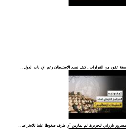
.. ستة عقود من القرارات.. كيف تمدد الاستيطان رغم الإدانات الدول
.. مسرور بارزاني للجزيرة: لم يمارس أي طرف ضغوطا علينا للانخراط