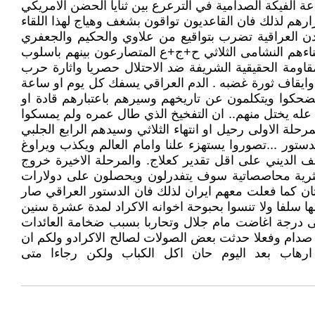
ة الفيكة الصدامية في الترعرع بين ثنايا الحضن الامريكي
رهم لذلك فان القاعديون تواقون بشغف وهياج لهذا اللقاء
دن العراقية تضرب بتواقيع من علاوي والحكيم والجعفري
اءهم النشامى الثلاثي ح+ج+ع المتصارعون بينهم باسلوب
مقاومة الحقيقية الشريفة ضد الاحتلال حصريا واثارة حرب
ب وايقاف ثورة غضبه . الدم العراقي يسفك كل يوم او ساعة
حكوا ويتكلمون عن تاريخهم وسيرهم باعتبارهم قادة او
 عله يختل منهم.. ان التفخيخ الذي طال عمره ولم يمسكوا
حلة الاولى رحيل او انتهاء الثلاثي وسيدهم الرابع الجلبي
ر ...تصوروا يستهزء علنا وامام العالم ويكذب ويراوغ
ف الديني على اقل تقدير كعلاج. والمرحلة الاخيرة خروج
م اكثرية محاصصاتية سوف يتفدرلون ويحصلون على دولارات
ان كما فعلت معهم ايران لذلك فان الدستور العراقي صار
ا سلفا ولا تنسوا بحبوحة اخوانه الاكراد لمدة عشرة سنين
لى درجة اغاضت مام جلال وتحاربا بسبب ضخامة العائدات
صدام وفعلا حدثت بعض الصولات لصالح الاكرادو ولكم ان
رهاب بعد اليوم حان اكل الكباب ولكن رجاءا متى