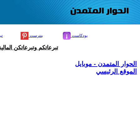
بودكاست
بنترست
تي
تبرعاتكم وتبرعاتكن المال
الحوار المتمدن - موبايل
الموقع الرئيسي