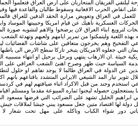
 ليلتقي الفريقان المتحاربان على ارض العراق فتعلموا الجماع
على انقاض الحرب الافغانية وسقوط طالبان والقاعدة فيها وفرا
للعمل في العراق وتعويض مرارة الحقد الدفين للعراق فالم
ات العسكرية ناهيك عن قيام امريكا وحبيبتها الموساد وابن
خات لترويع ابناء العراق لان يرضخوا والاهم لتشويه صورة ال
 بهذه اللعبة وليتمكنوا من تمرير ايامهم ولعبهم وتهدئة الشع
عي التفخيخ وهم يخرجون متعافين على شاشات الفضائيات ليض
مان التي جعلوه الامريكان يتبخر تاركا سطح الارض الى باطنها
 خبيثة .ان الارهاب ينتهي ويرحل برحيل او انتهاء مسببيه المر
مة السياسة حيث ظهر وصرح اهنئ الشعب العراقي على الدستو
ين عن الدولة في العراق طالما لا يوجد تفاهم او حلول لتطئ
ال تثوير تيار المد الشيعي الايراني المتشدد باقناعهم بانه
ي استخدم وجند من قبل الاكراد اثناء ضيافتهم لهم في كردست
ا يستعجلون حصوله ليجنوا ثماره المبيوعة مقدما ومستلم اقيامه
 في ابراهيم الخليل تشهد على الضرائب التي فرضها مسعود ا
ل دولة لها اقتصاد متين جعل مسعود يبني جيشا لملاقات جيش 
اتي دور شواء الكباب وناكله على مهل تحت شعار لا ا