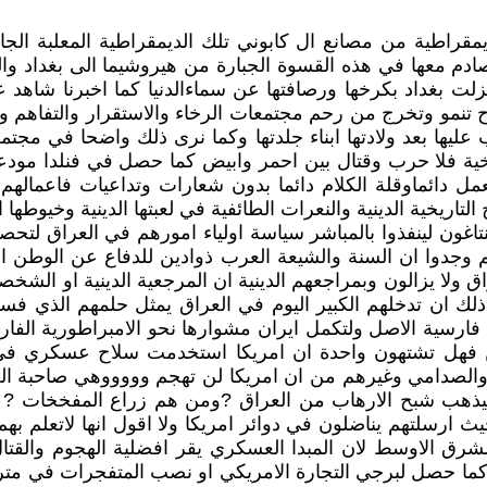
قراطية من مصانع ال كابوني تلك الديمقراطية المعلبة الجاهزة 
صادم معها في هذه القسوة الجبارة من هيروشيما الى بغداد و
ت بغداد بكرخها ورصافتها عن سماءالدنيا كما اخبرنا شاهد 
وح تنمو وتخرج من رحم مجتمعات الرخاء والاستقرار والتفاهم 
عليها بعد ولادتها ابناء جلدتها وكما نرى ذلك واضحا في مجتم
خية فلا حرب وقتال بين احمر وابيض كما حصل في فنلدا مودع
 للعمل دائماوقلة الكلام دائما بدون شعارات وتداعيات فاعم
لتاريخية الدينية والنعرات الطائفية في لعبتها الدينية وخيوطها
اغون لينفذوا بالمباشر سياسة اولياء امورهم في العراق لتحصد ا
م وجدوا ان السنة والشيعة العرب ذوادين للدفاع عن الوطن ا
ولا يزالون وبمراجعهم الدينية ان المرجعية الدينية او الشخصي
 ذلك ان تدخلهم الكبير اليوم في العراق يمثل حلمهم الذي 
نها فارسية الاصل ولتكمل ايران مشوارها نحو الامبراطورية ال
 فهل تشتهون واحدة ان امريكا استخدمت سلاح عسكري في ال
والصدامي وغيرهم من ان امريكا لن تهجم وووووهي صاحبة الحر
هب شبح الارهاب من العراق ?ومن هم زراع المفخخات ? لقد
ث ارسلتهم يناضلون في دوائر امريكا ولا اقول انها لاتعلم ب
شرق الاوسط لان المبدا العسكري يقر افضلية الهجوم والقت
كما حصل لبرجي التجارة الامريكي او نصب المتفجرات في مترو 