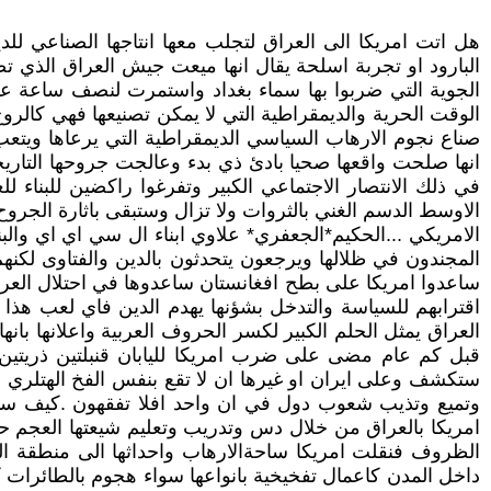
هل اتت امريكا الى العراق لتجلب معها انتاجها الصناعي للديم
البارود او تجربة اسلحة يقال انها ميعت جيش العراق الذي ت
الجوية التي ضربوا بها سماء بغداد واستمرت لنصف ساعة عزل
الوقت الحرية والديمقراطية التي لا يمكن تصنيعها فهي كالر
صناع نجوم الارهاب السياسي الديمقراطية التي يرعاها ويتعب 
انها صلحت واقعها صحيا بادئ ذي بدء وعالجت جروحها التاري
في ذلك الانتصار الاجتماعي الكبير وتفرغوا راكضين للبناء
الاوسط الدسم الغني بالثروات ولا تزال وستبقى باثارة الجروح ا
الامريكي ...الحكيم*الجعفري* علاوي ابناء ال سي اي اي والبنت
المجندون في ظلالها ويرجعون يتحدثون بالدين والفتاوى لكنه
ساعدوا امريكا على بطح افغانستان ساعدوها في احتلال العراق 
اقترابهم للسياسة والتدخل بشؤنها يهدم الدين فاي لعب هذا
العراق يمثل الحلم الكبير لكسر الحروف العربية واعلانها با
قبل كم عام مضى على ضرب امريكا لليابان قنبلتين ذريتين
ستكشف وعلى ايران او غيرها ان لا تقع بنفس الفخ الهتلري 
وتميع وتذيب شعوب دول في ان واحد افلا تفقهون .كيف سيذ
امريكا بالعراق من خلال دس وتدريب وتعليم شيعتها العجم حي
الظروف فنقلت امريكا ساحةالارهاب واحداثها الى منطقة ال
داخل المدن كاعمال تفخيخية بانواعها سواء هجوم بالطائرات 