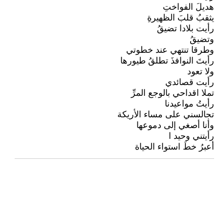
هديلَ الفواختِ
يثقبُ قلبَ الظهيرةِ
رأيت بلادا تضيقُ
وتضيقُ
وطرقا تنتهي عند خطوتي
رأيتَ النوافذَ تطلقُ طيورها
ولا تعود
رأيت قصائدي
تملا اقداحي بالوجع المرِّ
رأيتُ مواعيدنا
تجالسني على مساء الأريكة
وأنا أصغي إلى دموعها
رأيتني وحيد ا
أعبرُ خطَ استواء الحياة