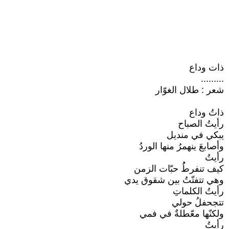
ذات وداع
.........
شعر : طلال الغوّار
ذاتُ وداع
رأيتُ الصباح
يبكي في منديل
وأصابعَ ينهمرُ منها الوردُ
رأيتُ
كيف تنفرطُُ حبّات الزمن
وهي تتفتّتُ بين شقوق يدي
رأيتُ الكلماتِ
تتجحفلُ حولي
ولكنّها معّطلةٌ في فمي
رأيتُ