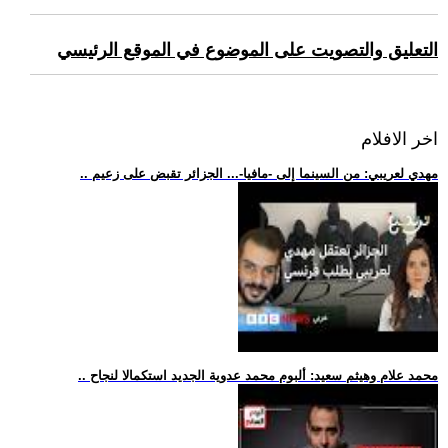
التعليق والتصويت على الموضوع في الموقع الرئيسي
اخر الافلام
.. مهدي لعريبي: من السينما إلى -مافيا-... الجزائر تقبض على زعيم
.. محمد علام وهيثم سعيد: ألبوم محمد عدوية الجديد استكمالا لنجاح