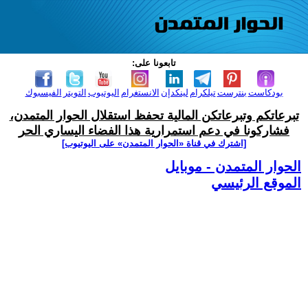
تابعونا على:
بودكاست
بنترست
تيلكرام
لينكدإن
الانستغرام
اليوتيوب
التويتر
الفيسبوك
تبرعاتكم وتبرعاتكن المالية تحفظ استقلال الحوار المتمدن،
فشاركونا في دعم استمرارية هذا الفضاء اليساري الحر
[اشترك في قناة ‫«الحوار المتمدن» على اليوتيوب]
الحوار المتمدن - موبايل
الموقع الرئيسي