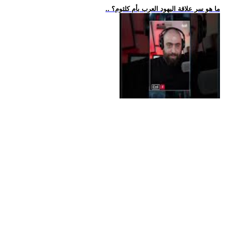
.. ما هو سر علاقة اليهود العرب بأم كلثوم؟