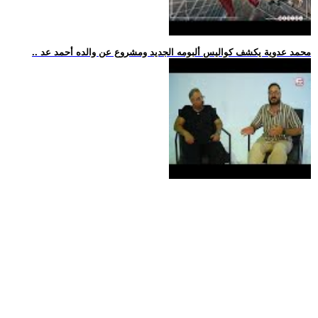
.. محمد عدوية يكشف كواليس ألبومه الجديد ومشروع عن والده أحمد عد