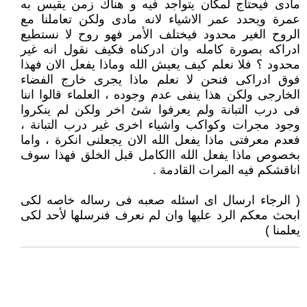
مادى فيحتاج لمكان يتواجد فيه و هناك زمن يقيس به
عمرة ويحدد عمر الاشياء لانه مادى ولكن تعاملنا مع
الروح الغير محدود فيختلف الأمر فهو روح لا نستطيع
ادراكه بصورة كامله وان ادركناه فكيف نقول انه غير
محدود ؟ فلا نعلم كيف يعيش الله وماذا يفعل الان فهذا
فوق ادراكى فنحن لا نعلم ماذا يجرى خارج الفضاء
الخارجى ولكن هذا ينفى عدم وجوده ، العلماء قالوا اننا
فى درب التبانة ولم يعرفوا شئ اخر ولكن لم ينكروا
وجود مجرات وكواكب واشياء اخرى غير درب التبانة ،
فعدم معرفتى ماذا يفعل الله الان يجعلنى انكرة ، واما
بخصوص ماذا يفعل الله االكامل قبل الخلق فهذا سوف
اناقشكم فيه المرات القادمة .
( الرجاء ارسال اى اسئله صعبه فى رساله خاصه لكى
ابحث معكم الرد عليها وان لم نعرف فنرسلها لأحد لكى
يعلمنا )