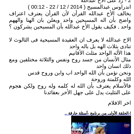
2 - رد على الأخ عبدالله
اندراوس عبدالمسيح ( 2014 / 12 / 22 - 00:12 )
يخالف الأخ عبدالله القرأن لأن القرأن يعترف اعتراف
واضح بأن اله المسيحين واحد ويعلن بان الهنا والههم
واحد , فكيف يقول الأخ عبدالله بأن المسيحين يشركون ؟
الاخ عبدالله لا يعرف ان العقيدة المسيحية فى الثالوث لا
تنادى بثلاث الهه بل باله واحد
هذا الأله الواحد مثلث الأقانيم
مثال الأنسان من جسد روح ونفس والثلاثة مختلفين ومع
ذلك انسان واحد
ونحن نؤمن بأن الله الواحد اب وابن وروح قدس
الله وكلمتة وروحة
فالأسلام يعترف بأن الله له كلمه وله روح ولكن هجوم
على التثليث يدل على جهل الأخر بعقائدنا
اخر الافلام
.. الحلقة الأولى من برنامج -أسئلة حارقة-!