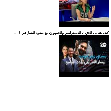
.. كيف يتعامل الحزبان الديمقراطي والجمهوري مع صعود اليسار في ال