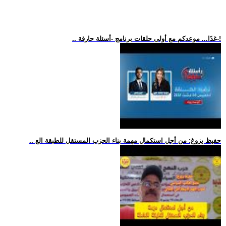
.. غدًا... موعدكم مع أولى حلقات برنامج -أسئلة حارقة-!
.. حفيظ يزوغ: من أجل استكمال مهمة بناء الحزب المستقل للطبقة الع