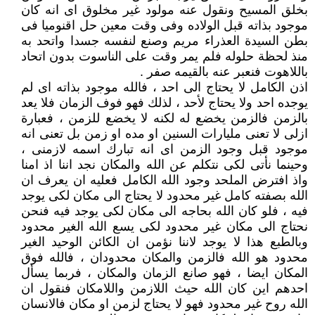
بخلق المسيح ونقول عنه مولود غير مخلوق اى انه كان
موجود بذاته قبل الولاده وفى وقت معين حل اقنوميا فى
بطن السيدة العذراء مريم وصنع لنفسه جسدا واتحد به
منذ لحظة حلوله فلم يمر وقت على الناسوت بدون اتحاد
باللاهوت فنعبر عنه بالقيمه صفر .
اذن الكامل لا يحتاج الى احد ، فالله موجود بذاته اى لم
يوجده احد ولا يحتاج لأحد ، لذلك فهو فوف الزمان فلا يعد
بالزمن فالزمن يخضع له لكنه لا يخضع للزمن ، فعبارة
ازلى لا تعنى مليارات السنين او مده او زمن بل تعنى انه
موجود قبل وجود الزمن اى انه تبارك اسمه لازمنى ،
وحينما نأتى لكى نتكلم عن الله والمكان نجد اننا اذ امنا
واذ افترض الملحد وجود الله الكامل فعليه ان يعرف ان
الله بصفته كامل غير محدود لا يحتاج الى مكان لكى يوجد
فيه ، فلو كان الله بحاجه الى مكان لكى يوجد فيه فنحن
نحتاج الى مكان غير محدود لكى يسع الله الغير محدود
وبالطبع هذا لا يوجد لاننا نؤمن ان الكائن الوحيد الغير
محدود هو الله فالزمن والمكان محدودان ، فالله فوق
المكان ايضا ، فهو صانع الزمان والمكان ، فربما يسأل
احدهم اين كان الله حيث اللازمن واللامكان فنقول ان
الله روح غير محدود فهو لا يحتاج لزمن او مكان فالانسان