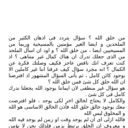
من خلق الله ؟ سؤال يتردد فى اذهان الكثير من
الملحدين و ايضا الغير مؤمنين بالمسيحية وربما من
المسيحيين ايضا ، من خلق الله ؟ و اود ان اسأل الملحد
من الذى جعلك تدرك ان هناك كمال غير متناهى ؟ اذ
كنت تعرف انك ناقص عاجز فكيف وصلتك فكرة عن
الكمال ؟ انه مجرد سؤال كيف عرفنا اننا غير كاملين الا
بوجود كائن كامل ، ثم يأتى السؤال المشهور اذ افترضنا
ان الله خلق كل شئ فمن خلق الله ؟
هو سؤال غير منطقى لان ايماننا بوجود الله يجعلنا ندرك
كامل فى كل شئ .
والكامل لا يحتاج لخالق اخر لكى يوجد ، فلو افترضت
معك بوجود خالق خلق الله فأذن الخالق الاساسى هو الله
و المخلوق ليس الله
فالله ازلى اى ان لم يوجد وقت او زمن لم يوجد فيه الله
و معروف ان الخلق يرتبط بزمن فلذلك نحن لا نؤمن