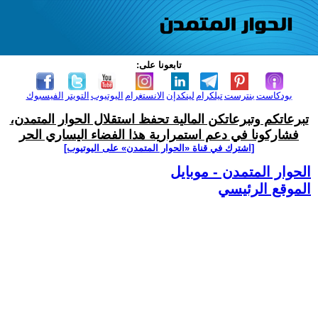
تابعونا على:
بودكاست
بنترست
تيلكرام
لينكدإن
الانستغرام
اليوتيوب
التويتر
الفيسبوك
تبرعاتكم وتبرعاتكن المالية تحفظ استقلال الحوار المتمدن،
فشاركونا في دعم استمرارية هذا الفضاء اليساري الحر
[اشترك في قناة ‫«الحوار المتمدن» على اليوتيوب]
الحوار المتمدن - موبايل
الموقع الرئيسي