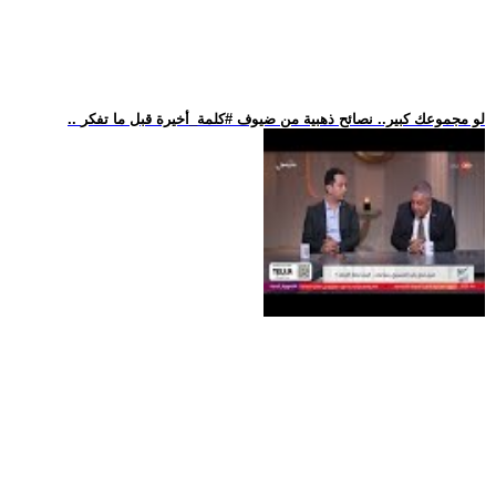
.. لو مجموعك كبير.. نصائح ذهبية من ضيوف #كلمة_أخيرة قبل ما تفكر