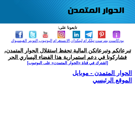
تابعونا على:
بودكاست
بنترست
تيلكرام
لينكدإن
الانستغرام
اليوتيوب
التويتر
الفيسبوك
تبرعاتكم وتبرعاتكن المالية تحفظ استقلال الحوار المتمدن،
فشاركونا في دعم استمرارية هذا الفضاء اليساري الحر
[اشترك في قناة ‫«الحوار المتمدن» على اليوتيوب]
الحوار المتمدن - موبايل
الموقع الرئيسي