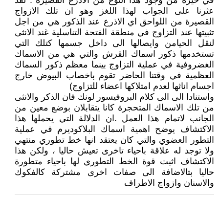
في حيرة من وجود هذا النوع من الاذرع القصيرة . لقد
عثرنا على الجواب لهذا اللغز وهو ان تلك الازواج
القصيرة من اللواحق اي الاذرع عند الذكور هي من اجل
تثبيتها عند التزاوج في منطقة الفتحة التناسلية غند الانثى
لنقل الحيامن وايصالها الى داخل جسمها كتلك التي
تستخدمها ذكور اسماك القرش والتي هي من الاسماك
الغضروفية في عملية التزاوج بينما معظم ذكور السماك
العظمية في وقتنا الحاضر تقوم باخصاب البيوض خارج
اجسام اناثها لعدم امتلاكها اعضاء للتزاوج)
واستنادا الى الى كلام البروفيسور لونك فان الذكر والانثى
من تلك الاسماك المتحجرة كانا يتقابلان بوضع معين من
الجانب لاتمام هذا العمل .ان الدلالة التي يحملها هذا
الاكتشاف يوضح اهمية اسماك البلاكوديرم في عملية
التطور العضوي والتي كان يعتقد انها خط تطوري منتهي
ولا توجد له علاقة باحياء تاخرى تعيش حاليا ، ولكن هذا
الاكتشاف اثبت قوة الخط التطوري لها باحياء متطورة
حاليا بتالاضافة الى صفات اخرى مشتركة كالفكوك
والاسنان وازواج الاطراف