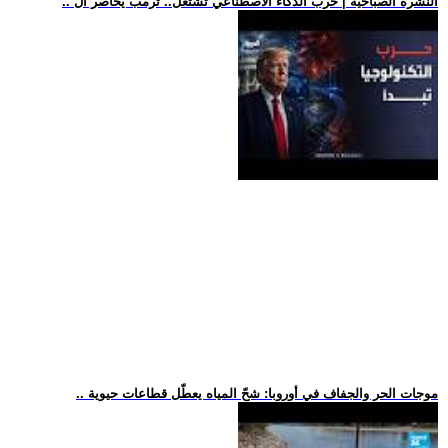
.. النشرة الصباحية | حرب الذكاء الاصطناعي تشتعل.. ترمب يحاصر ال
.. موجات الحر والجفاف في أوروبا: شحّ المياه يعطّل قطاعات حيوية