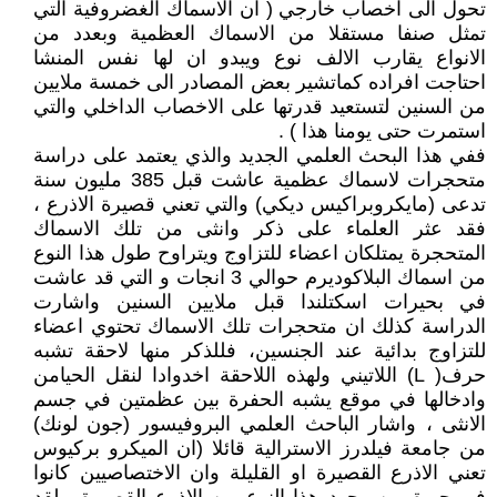
تحول الى اخصاب خارجي ( ان الاسماك الغضروفية التي
تمثل صنفا مستقلا من الاسماك العظمية وبعدد من
الانواع يقارب الالف نوع ويبدو ان لها نفس المنشا
احتاجت افراده كماتشير بعض المصادر الى خمسة ملايين
من السنين لتستعيد قدرتها على الاخصاب الداخلي والتي
استمرت حتى يومنا هذا ) .
ففي هذا البحث العلمي الجديد والذي يعتمد على دراسة
متحجرات لاسماك عظمية عاشت قبل 385 مليون سنة
تدعى (مايكروبراكيس ديكي) والتي تعني قصيرة الاذرع ،
فقد عثر العلماء على ذكر وانثى من تلك الاسماك
المتحجرة يمتلكان اعضاء للتزاوج ويتراوح طول هذا النوع
من اسماك البلاكوديرم حوالي 3 انجات و التي قد عاشت
في بحيرات اسكتلندا قبل ملايين السنين واشارت
الدراسة كذلك ان متحجرات تلك الاسماك تحتوي اعضاء
للتزاوج بدائية عند الجنسين، فللذكر منها لاحقة تشبه
حرف( L) اللاتيني ولهذه اللاحقة اخدوادا لنقل الحيامن
وادخالها في موقع يشبه الحفرة بين عظمتين في جسم
الانثى ، واشار الباحث العلمي البروفيسور (جون لونك)
من جامعة فيلدرز الاسترالية قائلا (ان الميكرو بركيوس
تعني الاذرع القصيرة او القليلة وان الاختصاصيين كانوا