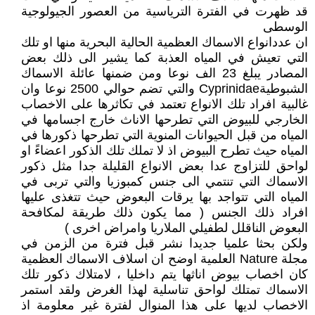
قد ظهرت في الفترة الترياسية من العصور الجيولوجية
الوسطى
ان عددانواع الاسماك العظمية الحالية البحرية منها او تلك
التي تعيش في المياه العذبة كما يشير الى ذلك بعض
المصادر يبلغ 23 الف نوعا ومن ضمنها عائلة الاسماك
الشبوطيةCyprinidae والتي تضم حوالي 2500 نوعا وان
غالبية افراد تلك الانواع تعتمد في تكاثرها على الاخصاب
الخارجي للبيوض التي تطرحها الاناث خارج اجسامها في
المياه من قبل الحيوانات المنوية التي تطرحها ذكورها في
المياه حيث تطرح البيوض اذ لا تملك تلك الذكور اعضاءً او
لواحق للتزاوج عدا بعض الانواع القليلة جدا مثل ذكور
الاسماك التي تنتمي الى جنس كمبوزيا والتي تربى في
المياه التي تتواجد بها يرقات البعوض حيث تتغذى عليها
افراد ذلك الجنس ( مما يكون ذلك طريقة لمكافحة
البعوض الناقلل لطفيلي الملاريا وامراض اخرى )
ولكن بحثا علميا جديدا نشر قبل فترة من الزمن في
مجلة Nature العلمية اوضح ان اسلاف الاسماك العظمية
كان اخصاب بيوض اناثها يتم داخليا ، لامتلاك ذكور تلك
الاسماك تمتلك لواحق تناسلية لهذا الغرض ولقد استمر
الاخصاب لديها على هذا المنوال لفترة غير معلومة اذ