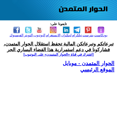
تابعونا على:
بودكاست
بنترست
تيلكرام
لينكدإن
الانستغرام
اليوتيوب
التويتر
الفيسبوك
تبرعاتكم وتبرعاتكن المالية تحفظ استقلال الحوار المتمدن،
فشاركونا في دعم استمرارية هذا الفضاء اليساري الحر
[اشترك في قناة ‫«الحوار المتمدن» على اليوتيوب]
الحوار المتمدن - موبايل
الموقع الرئيسي