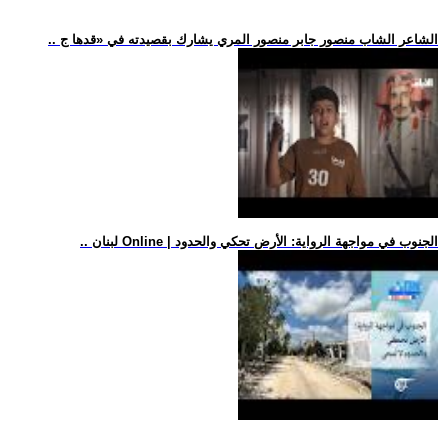
.. الشاعر الشاب منصور جابر منصور المري يشارك بقصيدته في «قدها ج
.. لبنان Online | الجنوب في مواجهة الرواية: الأرض تحكي والحدود