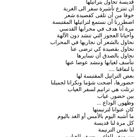
قديسة تحاول بتراتيلها
أن تنتزع تأشيرة سفر الى الغربة
خوفا من أن تلقى كقصيدة شعر
اضطررنا أن نستمع لتراتيلها المقتبسة
مرة أنا هدف في محرابها القدسي
وأحيانا العجوز التي تنشد دون الآلهة
نحاول بالشعر أن نجاريها في المحراب
نحاول بقصيدة كي ترضى عنا
نحاول بالصدق أن نسايرها
نتأسف لغيابها وننشد عوضا عنها
يا لنفاقنا ....
بعض التراتيل المقتبسة لها
حضورها، أضحت شؤما ونكرانا لجميلنا
ترتلت هي ترانيم لسفر الغياب
بين حضور, غياب
وظهور, الوداع ...
كان عنوانا لترنيمتها
ما أشبه اليوم بالأمس أو الغد باليوم
كل مرة لنا قديسة
لنا نفس الترنيمة
بين سفر للقاء ... وسفر للغياب