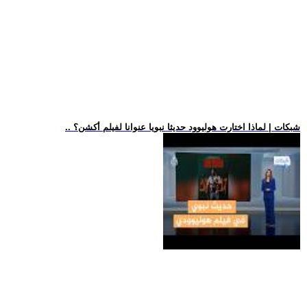
.. شبكات | لماذا اختارت هوليوود حديثا نبويا عنوانا لفيلم أكشن؟