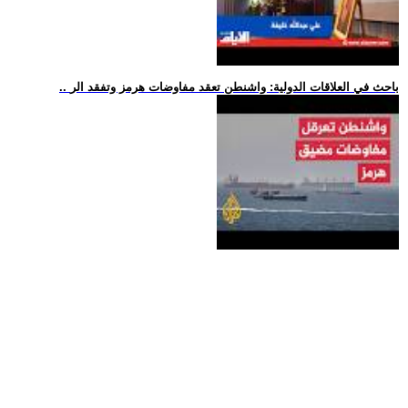
.. باحث في العلاقات الدولية: واشنطن تعقد مفاوضات هرمز وتفقد الر