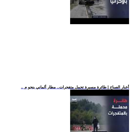
.. أخبار الصباح | طائرة مسيرة تحمل متفجرات.. مطار ألماني ينجو م