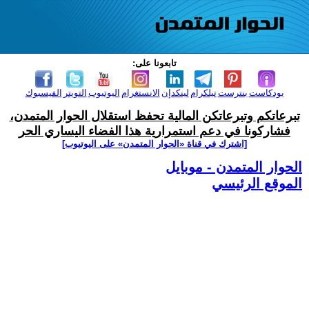
تابعونا على:
بودكاست
بنترست
تيلكرام
لينكدإن
الانستغرام
اليوتيوب
التويتر
الفيسبوك
تبرعاتكم وتبرعاتكن المالية تحفظ استقلال الحوار المتمدن،
فشاركونا في دعم استمرارية هذا الفضاء اليساري الحر
[اشترك في قناة ‫«الحوار المتمدن» على اليوتيوب]
الحوار المتمدن - موبايل
الموقع الرئيسي