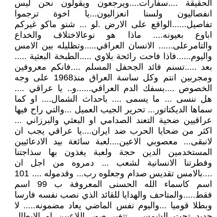
الحقيقة ....سفارات....ويرجعون ويقولون نحن ليس
انفصاليون ولسنا انعزاليون...يا اخوة ترجموا
تفاصيل......الواقع على الارض .لو ... شنو ماكو غيركم
اباوع بعيونه.... ماذا هو نوعالاختلاف والخداع
والتامرعلى...... الانسان العراقي.....وتظليله بين الامس
واليوم......فاذا فاحت رائحة بلاوي .....الطبخة البعثية .....
بعد .....تسنم فائد الجحفل المسلم ....فانكم معروفين
ومجربين انتم وكل ساسة العراق منذ1968 على وجه
الخصوص ....بسفك الدم العراقي......و.. يا عراقي ....
هل ننسى ... ما يسمى .... باحداث الشمال.... او كما
سماها الديكتاتور... تحرير الجيب العميل ...والتي راح فيها
عراقيين ضحية التعند الصدامي او البعثي والبرزاني ...
اكثر من ضحايا الحرب ضد ايران....يا عراقي يجب ان
لانبقى... معصوبي الاعين....لعبة سائغة بيد الادعائيين
المستخدمين الدين حجة ولعبة يغذون بها سذاجتنا
وفطرتنا الانسانية لشعب ... دمروه من اجل ان
....بالامس تقديس صدام وجعلوه رب... وقدموله .... 101
اسم كاسماء الله الحسنى المعروفة ب 99 اسم
فقط.....والمتاحف والهدايا للقائد الذي نصب نفسه فارسا
وبطلا قوميا ...واليوم نفس الماضي يعاد مضمونه..... لا
جديد تحت الشمس.....تتغير صور اللاعبين او الابطال