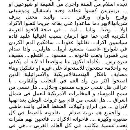
تجدم اسلام من السنة واخرى من الشيعة او شيوعيين او
... بريمريين كسبوا عطفه وحبه باستقبال وموسيقى
وفرح والوان ورقص ....... والبلد محتل ينزف
شريانهاالابهر دما ساعدوا على بقاءه جريحا لتعلوا الاكراد
اولا ... وطنا....وثانيا.... امة ... في صحة الاخوة العربية
الكردية التي عفا عنها الزمان بسبب اغتيالها علىيد قادة
سياسيين اكراد... تقاتلوا عقودا.... سافكين الدم الكردي
في شوارع عاصمة مسعود اربيل.. هاولير... واذا صدام
بنى قصورا وتعب فاخونه ... مسعود ... اقتطع.... مصيف
سره رش... بكامله ليكون بيتا متواضعا له لانه لم يكتفي
به واحلامه ستتحول للاستحواذ على غيره او تشكيل وبناء
مصايف بافكار الهندسةالامريكية والاسرائيلية الذين
اصبحوا اكثر من ولد العم في التحابب والتقارب . يا
عراقي هل ننسى حروب مسعود وجلال.... هل ننسى من
سمح للموساد و المخابرات الامريكية للعمل في شمال
العراق ... هل ننسى من قام ببيع ثروات الوطن بعد نهبها
لايران ... من ابراج وكيبلات الضغط العالي وانت ماشي
... والجميع هم تربية صدام ... يقلدونه بالضبط في كل
صغيرة وكبيرة .... فاخوانه الاكراد ... فاتحين لهم مقرات
تحت تسمية مكاتب. في كل العالم الغربي ....هي في