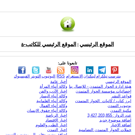
الموقع الرئيسي
الموقع الرئيسي للكاتب-ة
|
تابعونا على:
بنترست
تيلكرام
لينكدإن
الانستغرام
RSS
اليوتيوب
التويتر
الفيسبوك
الموقع الرئيسي
أخبار عامة
هيئة ادارة الحوار المتمدن - للإتصال بنا
وكالة أنباء المرأة
إحصائيات مؤسسة الحوار المتمدن
اخبار الأدب والفن
قواعد النشر
وكالة أنباء اليسار
ابرز كتاب / كاتبات الحوار المتمدن
وكالة أنباء العلمانية
يوتيوب التمدن
وكالة أنباء العمال
مكتبة التمدن
وكالة أنباء حقوق الإنسان
عدد الزوار: 3,427,203,855
اخبار الرياضة
اضافة موضوع جديد
اخبار الاقتصاد
اضافة الاخبار
اخبار الطب والعلوم
حملات الحوار المتمدن التضامنية
اخبار التمدن
إضافة يوتيوب-فلم إلى يوتيوب التمدن