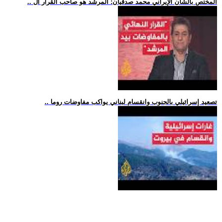
.. المختص بالشأن الإيراني محمد صدقيان: المرشد هو صاحب القرار ال
.. تصعيد إسرائيلي بالجنوب وانقسام لبناني يواكب مفاوضات روما