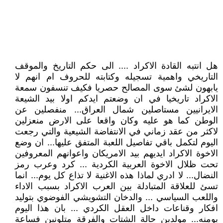
هل انتبه القادة الاكراد .... الى حكم التاريخ والموقف
التاريخي واهمية تسجيله وكتابته للحروف ام انهم لا
يابهون لشئ سوى المصالح حصريا فكيف تنسفون سمعة
الاكراد تاريخيا في ان وضعتم ايدكم اولا بيد الشيعة
الايرانيين مستاصلين شمال العراق... منفصلين عن
الوطن كما هو عليه وكان واقعا على الارض منعزلين
لاكثر من عقد زماني في الانتفاضة الشيعية والتي رجعت
اليوم لتكمل باقي تفاصيل اللعبة المتفق عليها... ان وضع
الاخوة الاكراد ايديهم بيد الامريكان واعوانهم المعروفين
تحت ظلال الاخوة العربية الكردية ... كرد وعرب رمز
النضال... لا ادري لماذا هذه الاغنية لا تذاع كل يوم... انما
تسئ للعلاقة المتبادلة بين العرب الاكراد بسبب الاداء
واللعب السياسي ... والدخان التشويشي الفوضوي بتوليد
افكار وقناعات داخل العقل الكردي ... بان هذا اليوم
يومنه... مولدين حالة الشتات والفرقة متلونين فساعة