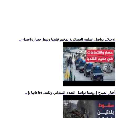
.. الاحتلال يواصل عمليته العسكرية بمخيم قلنديا وسط حصار واعتداء
.. أخبار الصباح | روسيا تواصل التقدم الميداني وتكثف دفاعاتها بإ