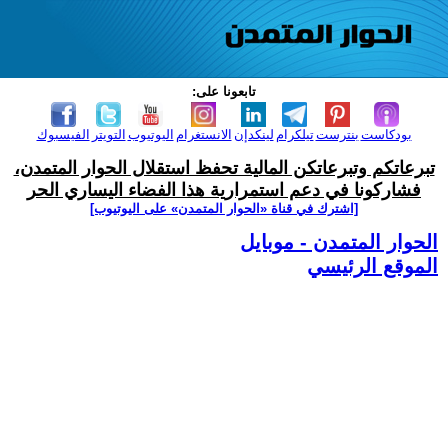
تابعونا على:
بودكاست
بنترست
تيلكرام
لينكدإن
الانستغرام
اليوتيوب
التويتر
الفيسبوك
تبرعاتكم وتبرعاتكن المالية تحفظ استقلال الحوار المتمدن،
فشاركونا في دعم استمرارية هذا الفضاء اليساري الحر
[اشترك في قناة ‫«الحوار المتمدن» على اليوتيوب]
الحوار المتمدن - موبايل
الموقع الرئيسي