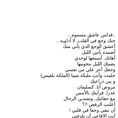
..قداس عاشق مسموم ..
حبك وجع في القلب, لا أداويه ..
أعشق الوجع الذي يأتي منك
أضمده بأنين الليل
آهاتك, أسمعها لوحدي
يضيئكِ الليل بنجومها
وجعكِ أعز علي من نفسي
حلمت وأنتِ مليكة شيبا (الملكة بلقيس)
و بين ذراعيكِ
مروض أنا, كسليمان
عذرا, فرأيتكِ بالأمس
مع حقائبكِ, وتشدين الرحال
أعلنتِ الرفض !!؟
أن تبقي وجعا في قلبي !
أبت الافاعي أن تلدغني