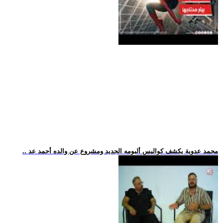
.. محمد عدوية يكشف كواليس ألبومه الجديد ومشروع عن والده أحمد عد