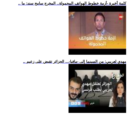
.. كلمة أخيرة -أزمة خطوط الهواتف المحمولة.. المخرج سامح سند: ما
.. مهدي لعريبي: من السينما إلى -مافيا-... الجزائر تقبض على زعيم