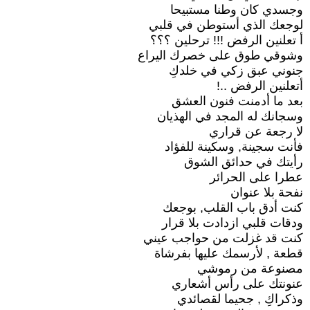
وجسدي كان وطنا مستبيحا
لوجعك الذي أستوطن في قلبي
أ تعلنين الرفض !!! ترحلين ؟؟؟
وشوقي طوق على خصرك اليراع
جنوني عبق زكي في خلدكِ
أتعلنين الرفض ..!
بعد ما أدمنت فنون العشق
وسجانك له المجد في الهذيان
لا رجعة عن قراري
فأنت سجينة, وسكينة للفؤاد
رأيتك في حدائق الشوق
عطرا على الحرائر
نفحة بلا عنوان
كنت أدق باب القلب, بوجعك
ودقات قلبي ازدادت بلا قرار
كنت قد غزلت من حواجب عيني
قطعة , لأرسمك عليها بفرشاة
مصنوعة من رموشي
عنونتك على رأس أشعاري
وذكراكِ , جحيما لقصائدي