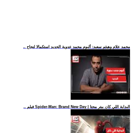
.. محمد علام وهيثم سعيد: ألبوم محمد عدوية الجديد استكمالا لنجاح
.. فيلم Spider-Man: Brand New Day | البداية اللي كان بيتر محتا