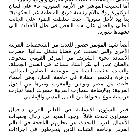
أما الحديث المباشر عن الأزمة السورية جاء على لسان
الدكتورة رولا هالام رئيسة فريق المنظمة غير الحكومية"
يداً بيد لأجل سوريا"، حيث سلطت الضوء على الجانب
الطبي والعمل على سد النقص في ظل الأحداث التي
تشهدها سوريا.
أيضاً شهد المؤتمر حضور للعديد من الشخصيات العربية
الأخرى والتي تحدثت عن قضايا تشغل بلدانها؛ حضرت
الأستاذة نجوى الشريف من المركز القومي للبحوث،
والفنان عمار أبو بكر أستاذ مساعد في الفنون الجميلة،
والسيدة عائشة الشنا من مؤسسة التضامن النسائي،
وزهرة بالخضر أستاذة في جامعة المنار، وهي أسماء
جاءت من مصر وتونس والمغرب وغيرها من الدول
العربية؛ وبالإضافة للتجارب العربية حضرت أيضاً تجارب
فرنسية تنوع محتواها بين العمل المدني والإعلامي.
خبير الشؤون الإنسانية في العالم العربي د.جمال
مصراوي تحدث قائلاً" وجود العديد من رجال وسيدات
الأعمال العرب للتحدث عن تجاربهم الناجحة في العالم
العربي وخاصة الشباب الذين ينخرطون في اجراءات