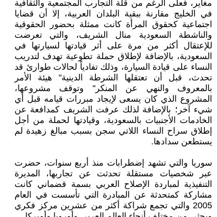
مغاير، فعلى الرغم من قلة التجارب المجتمعية والثقافية
في الخليج مقارنة ببقية البلدان العربية، إلا أن قضايا
اجتماعية كحقوق المرأة كانت ممثلة بحضور الحقوقية
والناشطة السعودية منال الشريف، والتي تعرضت
للإعتقال أكثر من مرة على أثر قيادتها لسيارتها في
السعودية، بالإضافة لإطلاق حملة تطوعية تهدف لتدريب
النساء على قيادة السيارة، وذلك تفادياً لحالات طوارئ قد
تحدث، قبل أن تعتقلها الشرطة الدينية" هيئة الأمر
بالمعروف والنهي عن المنكر" وتوقف مشروعها،
المشروع الذي كان يسعى لإيجاد مبررات قيامه قبل أي
شيء آخر؛ بالإضافة لذلك عرفت الشريف كمدافعة عن
الخادمات الأجنبيات بالسعودية، وقيادتها لحملة من أجل
إطلاق سراح النساء اللاتي سجن بسبب مبالغ زهيدة لم
يستطعن سدادها.
سوريا والتي تشهد إضطرابات منذ أربع سنوات، حضرت
عبر شخصيات مستقلة تحدثت عن تجاربها، المديرة
التنفيذية لمباردة الإصلاح العربي بسمة قضماني كانت
مشاركة كمتحدثة عن المبادرة التي تأسست في العام
2005 والتي تجمع شراكة أكثر من عشرين مركز فكري
وبحثي من مختلف أنحاء العالم العربي وأوروبا وأميركا.