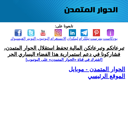
تابعونا على:
بودكاست
بنترست
تيلكرام
لينكدإن
الانستغرام
اليوتيوب
التويتر
الفيسبوك
تبرعاتكم وتبرعاتكن المالية تحفظ استقلال الحوار المتمدن،
فشاركونا في دعم استمرارية هذا الفضاء اليساري الحر
[اشترك في قناة ‫«الحوار المتمدن» على اليوتيوب]
الحوار المتمدن - موبايل
الموقع الرئيسي