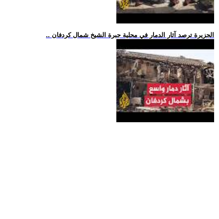
.. الجزيرة ترصد آثار الدمار في محلية جبرة الشيخ شمال كردفان