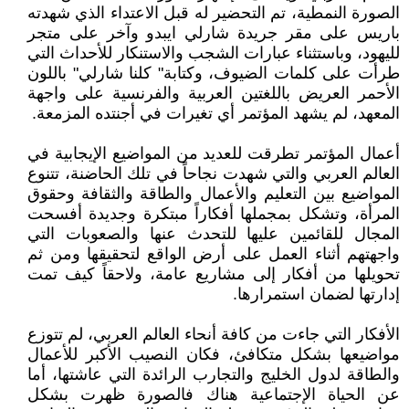
الصورة النمطية، تم التحضير له قبل الاعتداء الذي شهدته
باريس على مقر جريدة شارلي ايبدو وآخر على متجر
لليهود، وباستثناء عبارات الشجب والاستنكار للأحداث التي
طرأت على كلمات الضيوف، وكتابة" كلنا شارلي" باللون
الأحمر العريض باللغتين العربية والفرنسية على واجهة
المعهد، لم يشهد المؤتمر أي تغيرات في أجنتده المزمعة.
أعمال المؤتمر تطرقت للعديد من المواضيع الإيجابية في
العالم العربي والتي شهدت نجاحاً في تلك الحاضنة، تتنوع
المواضيع بين التعليم والأعمال والطاقة والثقافة وحقوق
المرأة، وتشكل بمجملها أفكاراً مبتكرة وجديدة أفسحت
المجال للقائمين عليها للتحدث عنها والصعوبات التي
واجهتهم أثناء العمل على أرض الواقع لتحقيقها ومن ثم
تحويلها من أفكار إلى مشاريع عامة، ولاحقاً كيف تمت
إدارتها لضمان استمرارها.
الأفكار التي جاءت من كافة أنحاء العالم العربي، لم تتوزع
مواضيعها بشكل متكافئ، فكان النصيب الأكبر للأعمال
والطاقة لدول الخليج والتجارب الرائدة التي عاشتها، أما
عن الحياة الإجتماعية هناك فالصورة ظهرت بشكل