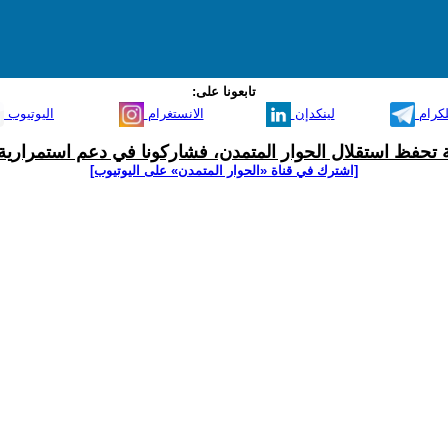
تابعونا على:
لكرام
لينكدإن
الانستغرام
اليوتيوب
ية تحفظ استقلال الحوار المتمدن، فشاركونا في دعم استمرارية 
[اشترك في قناة ‫«الحوار المتمدن» على اليوتيوب]