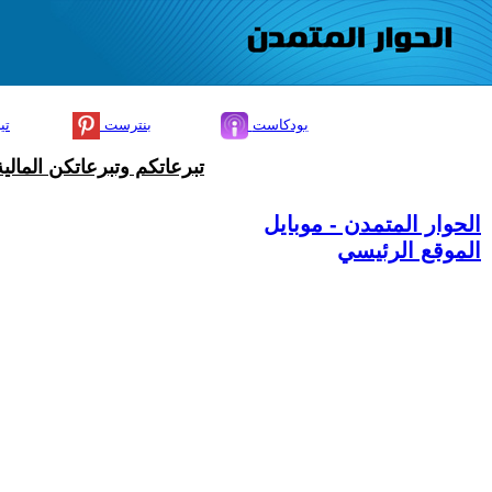
بودكاست
بنترست
تي
تبرعاتكم وتبرعاتكن المال
الحوار المتمدن - موبايل
الموقع الرئيسي