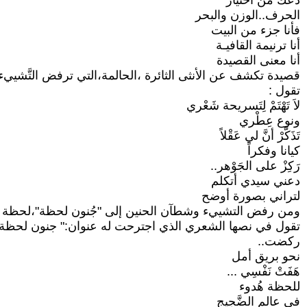
دعك من اختيار
الحرف..الوزن والبحر
فأنا جزء من البيت
أنا ترنيمة القافيـة
أنا معنى القصيدة
قصيدة تكشف عن الأنثى الثائرة ،الحالمة،التي ترفض التَّشييء والتَّ
تقول :
لاَ تَهْتَمْ لِتَسريحة شَعْري
ونوع عِطْري
تَذَكَّرْ أنَّ لي عَقْلاً
كيانا وفكراً
رَكِزْ على الجَوْهر..
دعني سيدي أتكلم
لتراني بصورة أوضح
ومن رفض التشييء وشطآن الحنين إلى "جُنون لحظة"،لحظة ود وص
تقول في نصها الشعري الذي اجترحت له عنوان:" جنون لحظة" في الصفحة 
ركضت..
نحو بريق أمل
هَفَتْ نَفْسِي ...
للحظة هُدوء
في عالم الضَّجيج