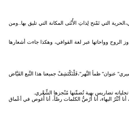
رية التي تَمْنح لِذاتِ الأُنْثى المكانة التي تليق بها..ومن
وز الروح وواحاتها عبر لغة القوافي، وهكذا جاءت أشعارها
ان" ظمأ النَّهر"،فَلْنَكْتَشِفْ جميعنا هذا النَّبع الفَيَّاض
ته تضاريس بهية تُضمِّنها مُنْجزها الشِّعْري.
ثُرُ البهاء، أنا أَرُصُّ الكلمات رصَّاً، أنا أُغوص في أعْماق