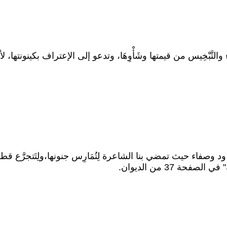
بْخِيس من قيمتها وشَأْوِهَا، وتدعو إلى الإعتراف بكينونتها، لأنَّ ص
فاء حيث تمضي بنا الشاعرة لِتُمَارِس جنونها،ولِتَتجرَّع قطر
37 من الديوان.