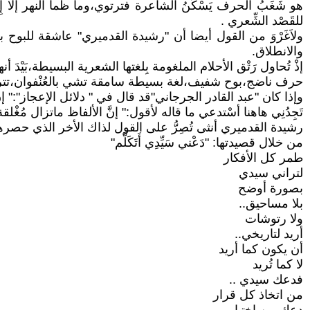
هو شَغَبُ الحرف يَسْكُنُ الشاعرة فترتوي،وما ظمأ النهر إلا 
للقَصْد الشِّعري .
ولاَغَرْوَ من القول أيضا أن "رشيدة القدميري" عاشقة للبوح بامتياز،تَب
والانطلاق.
إذْ تُحاول رَتْق الأحلام الملغومة بِلغتها الشعرية البسيطة،بَيْدَ أنها ق
حرف ناضج،بوح شفيف،لغة بسيطة سامقة تشي بالعُنْفوان،تتراوح
وإذا كان "عبد القادر الجرجاني"قد قال في " دلائل الإعجاز":" إنَّ 
تَجِدُنِي هاهنا أسْتدعي ما قاله لأقول:" إنَّ الألفاظ ماتزال مُغ
رشيدة القدميري أنثى تُصِرُّ على القول لذاك الأخر الذي حصرها ف
من خلال قصيدتها: "دَعْني سَيِّدِي أَتَكَلَّم"
طمر كل الأفكار
لتراني سيدي
بصورة أوضح
بلا مساحيق..
ولا رتوشات
أريد لتاريخي..
أن يكون كما أريد
لا كما تُريد
فدعك سيدي ..
من اتخاذ كل قرار