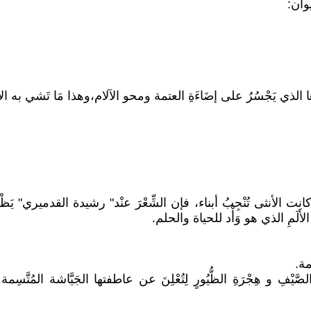
 الذي يَجْسُرُ على إضَاءَةِ العتمة ومحو الآلام،وهذا مَا تَشي به الأسْطر ا
لأنثى تُنْجِبُ أبناء، فإن الشِّعْرَ عنْد" رشيدة القدميري" يَظْطَلِعُ ب
لأَلَمِ الذي هو وَأْد للحياة والحلم.
مة.
َيْفِ و هِجْرَةِ الظُّيُورٍ لِتُعْلِنَ عن عاطفتها الجَيَّاشة المُتَّ