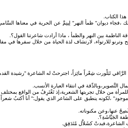
ذا الكتاب.
جاء ديوان" ظمأ النهر" لِينِمَّ عن الحرية في معناها السَّامي،الح
قة الناظمة بين النهر والظمأ ، ماذا أرادت شاعرتنا القول؟.
مح وترنو للارتواء، لارتشاف لذة الحياة من خلال سفرها في مفا
َبَلْورت شِعْراً مائِزاً، اجترحتْ له الشاعرة "رشيدة القدميري" عنو
جمال التَّصوير،وبالدِّقة في انتقاء العبارة الأنسب.
 من خلال تجربتها الشعرية،إذ تَغْتَرِفُ من الواقع بمختلف تجليا
وجود" ،لكونه ينطبق على الشاعر الذي يقول:" أنا أكتبُ شعراً، أنا أنْ
ْصِحُ عنها،وعن مكنوناته.
 الجَيَّاشَةِ؟.
لشاعرة،فبدتْ كشَلاَّل مُتَدَفِق.