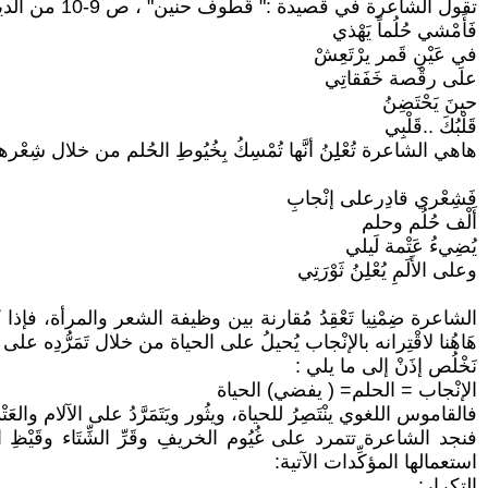
تقول الشاعرة في قصيدة :" قُطُوف حنين" ، ص 9-10 من الديوان:
فَأَمْشي حُلُماً يَهْذي
في عَيْنِ قَمر يرْتَعِشْ
علَى رقْصة خَفَقاتِي
حينَ يَحْتَضِنُ
قَلْبُكَ ..قَلْبِي
هاهي الشاعرة تُعْلِِنُ أنَّها تُمْسِكُ بِخُيُوطِ الحُلم من خلال شِعْرها
فَشِعْري قادِرعلى إنْجابِ
أَلْف حُلُم وحلم
يُضِيءُ عَتْمة لَيلي
وعلى الأَلَمِ يُعْلِنُ ثَوْرَتِي
الشاعرة ضِمْنِيا تَعْقِدُ مُقارنة بين وظيفة الشعر والمرأة، فإذا كانت ا
هَاهُنا لاقْتِرانه بالإنْجاب يُحيلُ على الحياة من خلال تَمَرُّدِه على ا
نَخْلُص إذَنْ إلى ما يلي :
الإنْجاب = الحلم= ( يفضي) الحياة
فالقاموس اللغوي ينْتَصِرُ للحياة، ويثُور ويَتَمَرَّدُ على الآلام والعَتْ
فنجد الشاعرة تتمرد على غُيُوم الخريفِ وقَرِّ الشِّتَاء وقَيْظِ الصّ
استعمالها المؤكِّدات الآتية:
التكرار: