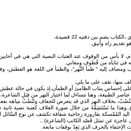
اب يضم بين دفتيه 22 قصيدة،
تقديم زاه وأنيق.
لا بأس من الوقوف عند العتبات النصية التي هي في آحايين كثيرة
له في ثناياه من قُطوف ومعاني.
 ومضاف إليه " ظمأ النَّهر"، والظمأ في اللغة هو العطش، وقد 
لف منها، نقف على ما يلي:
 على إحساس ينتاب الظامئ أو الظمآن،إذ يكون في حالة عطش يح
صر الطبيعة، وهنا نتساءل لما اختيار النهر من قِبَلِ الشاعرة، 
هه لا تنْضُبْ، بخلاف النهر الذي قد يتعرض للجفاف وتَنْضُبُ مياه
وهذا ما نَسْتَشِفُّهُ من خلال صورة الغلاف كعتبة نصية ثانية 
اليد المُمْسكة بقارورة زجاجية شفافة تكشف عن نوع السَّائل 
 عاجزة عن تمثل قَصْد الكاتب (الشاعرة) ..
يث الإحتفاء بالحرف الذي يَعِدُ بوقفات ماتعة.