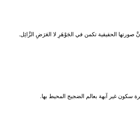
ورتها الحقيقية تكمن في الجَوْهَرِ لا العَرَضِ الزَّائِل.
ة سكون غير آبهة بعالم الضجيج المحيط بها.