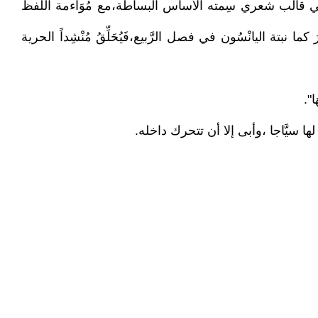
 في قالب شعري سِمته الأساس البساطة،مع مُوَاءمة اللَّفظ
كما نبتة اليانْسُون في فصل الرَّبيع،فَيُحَلِّقُ مُنْشِداً الحرية
".
ا سيَّاجا ،وأبى إلا أن تتحرك داخله.