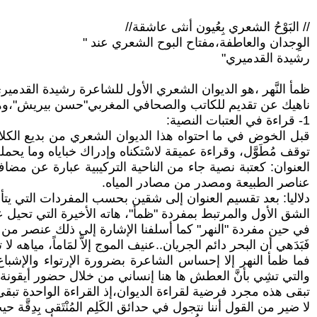
// البَوْحُ الشعري بِعُيون أنثى عاشقة//
الوِجدان والعاطفة،مفتاح البوح الشعري عند "
رشيدة القدميري"
ظمأ النَّهر ،هو الديوان الشعري الأول للشاعرة رشيدة القدميري ،الكت
ناهيك عن تقديم للكاتب والصحافي المغربي"حسن بيريش"،وهو 
1- قراءة في العتبات النصية:
قبل الخوض في ما احتواه هذا الديوان الشعري من بديع الكلام، 
توقف مُطَوَّل، وقراءة عميقة لاسْتكناه وإدراك خباياه وما يحم
العنوان: كعتبة نصية جاء من الناحية التركيبية عبارة عن مضاف
عناصر الطبيعة ومصدر من مصادر المياه.
دلاليا: بعد تقسيم العنوان إلى شقين بحسب المفردات التي يتأ
الشق الأول والمرتبط بمفردة "ظمأ"، هاته الأخيرة التي تحيل
في حين مفردة "النهر" كما أسلفنا الإشارة إلى ذلك عنصر من عنا
فَبَدَهي أن البحر دائم الجريان..عنيف الموج إلاَّ لمَاماً، ميا
فما ظمأ النهر إلا إحساس الشاعرة بضرورة الإرتواء والإشباع..
والتي تشِي بأنَّ العطش ها هنا إنساني من خلال حضور أيقونة 
تبقى هذه مجرد فرضية لقراءة الديوان،إذ القراءة الواحدة تبقى
لا ضير من القول أننا نتجول في حدائق الكَلِم المُنْتَقى بِدِقَّة ح