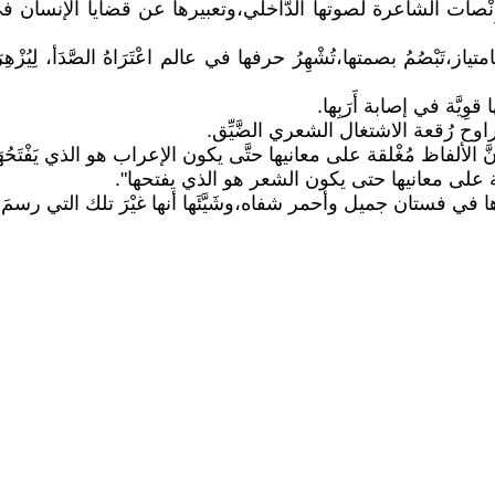
إِنْصات الشاعرة لصوتها الدَّاخلي،وتعبيرها عن قضايا الإنسان
ْصُمُ بصمتها،تُشْهِرُ حرفها في عالم اعْتَرَاهُ الصَّدَأ، لِيُزْهِرَ 
وِيَّة في إصابة أَرَبِها.
 رُقعة الاشتغال الشعري الضَّيِّق.
الألفاظ مُغْلقة على معانيها حتَّى يكون الإعراب هو الذي يَفْتَحُهَا
ْلقة على معانيها حتى يكون الشعر هو الذي يفتحها".
ي فستان جميل وأحمر شفاه،وشَيَّئَها أنها غيْرَ تلك التي رسمَ له