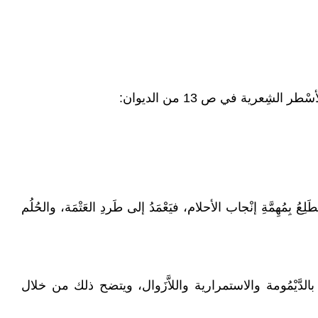
لشِعرية في ص 13 من الديوان:
ِمُهِمَّةِ إنْجاب الأحلام، فيَعْمَدُ إلى طَردِ العَتْمَة، والحُلُم
سِمة بالدَّيْمُومة والاستمرارية واللاَّزَوال، ويتضح ذلك من خلال