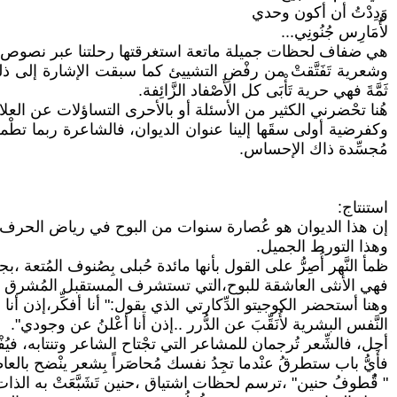
وَدِدْتُ أن أكون وحدي
لأُمَارِس جُنُونِي...
هي ضفاف لحظات جميلة ماتعة استغرقتها رحلتنا عبر نصوص ه
وشعرية تَفَتَّقتْ من رفْضِ التشييئ كما سبقت الإشارة إلى ذلك ،ف
ثَمَّةَ فهي حرية تَأْبَى كل الأَصْفاد الزَّائِفة.
هُنا تحْضرني الكثير من الأسئلة أو بالأحرى التساؤلات عن العلا
وكفرضية أولى سقَها إلينا عنوان الديوان، فالشاعرة ربما تطْ
مُجسِّدة ذاك الإحساس.
استنتاج:
إن هذا الديوان هو عُصارة سنوات من البوح في رياض الحرف الرَّاقي ت
وهذا التورط الجميل.
ظمأ النَّهر أُصِرُّ على القول بأنها مائدة حُبلى بِصُنوف المُتعة ،ب
فهي الأنثى العاشقة للبوح،التي تستشرف المستقبل المُشرق للمرأة
وهنا أستحضر الكوجيتو الدِّكارتي الذي يقول:" أنا أفكِّر،إذن أنا م
النَّفس البشرية لأُنَقِّبَ عن الدُّرر ..إذن أنا أعْلنُ عن وجودي".
أجل، فالشِّعر تُرجمان للمشاعر التي تجْتاح الشاعر وتنتابه، فيُف
فأَيُّ باب ستطرقُ عنْدما تجِدُ نفسك مُحاصَراً بِشعر ينْضح بالعاطفة
" قًُطوفُ حنين" ،ترسم لحظات اشتياق ،حنين تَشَبَّعَتْ به الذات ا