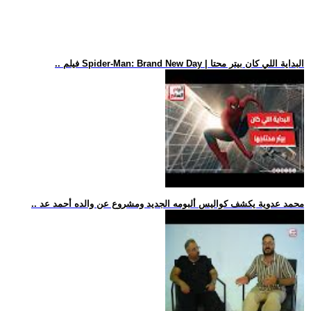
.. فيلم Spider-Man: Brand New Day | البداية اللي كان بيتر محتا
.. محمد عدوية يكشف كواليس ألبومه الجديد ومشروع عن والده أحمد عد