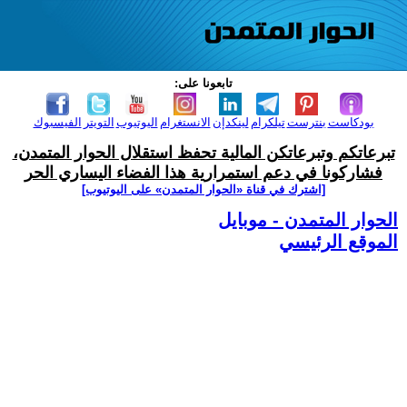
تابعونا على:
بودكاست
بنترست
تيلكرام
لينكدإن
الانستغرام
اليوتيوب
التويتر
الفيسبوك
تبرعاتكم وتبرعاتكن المالية تحفظ استقلال الحوار المتمدن،
فشاركونا في دعم استمرارية هذا الفضاء اليساري الحر
[اشترك في قناة ‫«الحوار المتمدن» على اليوتيوب]
الحوار المتمدن - موبايل
الموقع الرئيسي