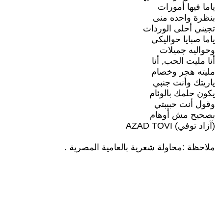
ياما فيها أمورات
بنظرة واحده منى
تجيني أحلى الوردات
ياما صبايا حواليكي
وحواليه جميلات
أنا مليت الحب, أنا
مليته هجر وخصام
ياريتك وأنت جنبي
يكون حلمك بالوئام
وقول أنت حبيبتي
بصحيح مش أوهام
(آزاد توفي) AZAD TOVI
ملاحظة :محاولة شعرية بالعامية المصرية .