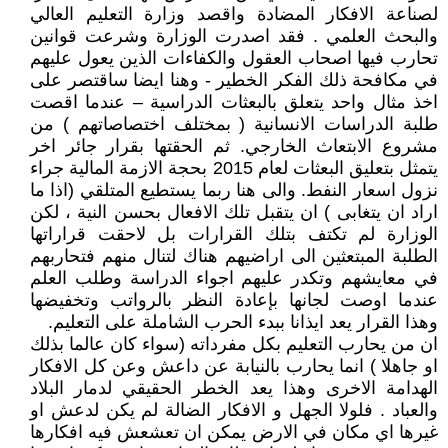
لصناعة الافكار المضادة واقصد وزارة التعليم العالي
والبحث العلمي . فقد اصدرت الوزارة وشرعت قوانين
تحارب فيها اصحاب العقول والكفاءات الذين يعول عليهم
في مكافحة ذلك الفكر الخطير - وهنا ايضا ساقتصر على
اخذ مثال واحد يتعلق بالبعثات الدراسية – عندما اقصت
طلبة الدراسات الانسانية ( بمختلف اختصاصاتهم ) من
مشروع الابتعاث الخارجي. ثم الحقتها بقرار جائر اخر
يتمثل بتعليق البعثات لعام 2015 بحجة الازمة المالية جراء
نزول اسعار النفط. والى هنا ربما يستطيع المتلقي (اذا ما
اراد ان يتغابى ) ان يتقبل تلك الافعال بحسن النية ، لكن
الوزارة لم تكتف بتلك القرارات بل لاحقت قراراتها
الطلبة المبتعثين الى اراضيهم هناك لتنال منهم فتحاربهم
في معايشهم وتكدر عليهم اجواء الدراسة وطلب العلم
عندما اوصت لجانها بإعادة النظر بالرواتب وتخفيضها
وهذا القرار يعد ايذانا ببدء الحرب الشاملة على التعليم.
ان من يحارب التعليم بكل مفرداته (سواء كان عالما بذلك
او جاهلا ) انما يحارب بالنيابة عن داعش وعن كل الافكار
الهدامة الاخرى وهذا يعد الخطر الحقيقي لدمار البلاد
والعباد . فلولا الجهل و الافكار الضالة لم يكن لدعش او
غيرها اي مكان في الارض يمكن ان تعشعش فيه افكارها