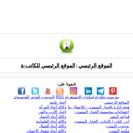
الموقع الرئيسي
الموقع الرئيسي للكاتب-ة
|
تابعونا على:
بنترست
تيلكرام
لينكدإن
الانستغرام
RSS
اليوتيوب
التويتر
الفيسبوك
الموقع الرئيسي
أخبار عامة
هيئة ادارة الحوار المتمدن - للإتصال بنا
وكالة أنباء المرأة
إحصائيات مؤسسة الحوار المتمدن
اخبار الأدب والفن
قواعد النشر
وكالة أنباء اليسار
ابرز كتاب / كاتبات الحوار المتمدن
وكالة أنباء العلمانية
يوتيوب التمدن
وكالة أنباء العمال
مكتبة التمدن
وكالة أنباء حقوق الإنسان