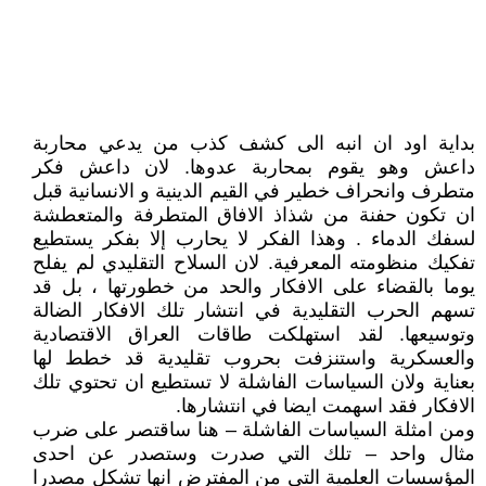
بداية اود ان انبه الى كشف كذب من يدعي محاربة
داعش وهو يقوم بمحاربة عدوها. لان داعش فكر
متطرف وانحراف خطير في القيم الدينية و الانسانية قبل
ان تكون حفنة من شذاذ الافاق المتطرفة والمتعطشة
لسفك الدماء . وهذا الفكر لا يحارب إلا بفكر يستطيع
تفكيك منظومته المعرفية. لان السلاح التقليدي لم يفلح
يوما بالقضاء على الافكار والحد من خطورتها ، بل قد
تسهم الحرب التقليدية في انتشار تلك الافكار الضالة
وتوسيعها. لقد استهلكت طاقات العراق الاقتصادية
والعسكرية واستنزفت بحروب تقليدية قد خطط لها
بعناية ولان السياسات الفاشلة لا تستطيع ان تحتوي تلك
الافكار فقد اسهمت ايضا في انتشارها.
ومن امثلة السياسات الفاشلة – هنا ساقتصر على ضرب
مثال واحد – تلك التي صدرت وستصدر عن احدى
المؤسسات العلمية التي من المفترض انها تشكل مصدرا