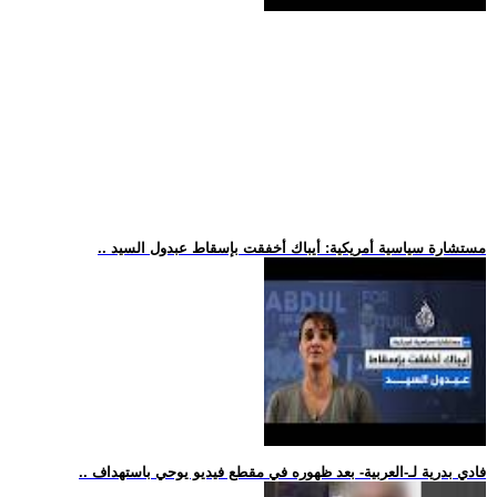
.. مستشارة سياسية أمريكية: أيباك أخفقت بإسقاط عبدول السيد
.. فادي بدرية لـ-العربية- بعد ظهوره في مقطع فيديو يوحي باستهداف