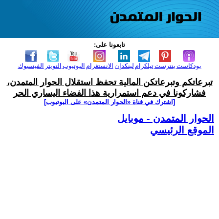
تابعونا على:
بودكاست
بنترست
تيلكرام
لينكدإن
الانستغرام
اليوتيوب
التويتر
الفيسبوك
تبرعاتكم وتبرعاتكن المالية تحفظ استقلال الحوار المتمدن،
فشاركونا في دعم استمرارية هذا الفضاء اليساري الحر
[اشترك في قناة ‫«الحوار المتمدن» على اليوتيوب]
الحوار المتمدن - موبايل
الموقع الرئيسي