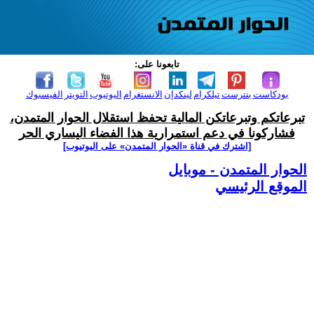
تابعونا على:
بودكاست
بنترست
تيلكرام
لينكدإن
الانستغرام
اليوتيوب
التويتر
الفيسبوك
تبرعاتكم وتبرعاتكن المالية تحفظ استقلال الحوار المتمدن،
فشاركونا في دعم استمرارية هذا الفضاء اليساري الحر
[اشترك في قناة ‫«الحوار المتمدن» على اليوتيوب]
الحوار المتمدن - موبايل
الموقع الرئيسي