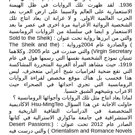
1936. لقد ظهرت تلك الروايات في ظل الهيمنة
الاستعمارية على العالم ولاسيما على ارض العرب بعد
الحرب العالمية الاولى. و لا غرابة ان يعاد انتاج تلك
الشخصية الروائية الأعرابية مرة اخرى في عصر ما بعد
الاستعمار و ايضا في سلسلة من الروايات الرومانسية
والتي من ابرزها رواية تحت عنوان : (Sold to the Sheik
) والصادرة عام 2004ورواية : (The Sheik and the
Virgin Secretary) والتي صدرت في عام 2005. وكلاهما
تتبنيان نموذج الشخصية نفسها التي رسمها هول في عام
1919، حيث مشاهد المرأة الغربية المتحررة المشاكسة
التي تقع ضحية لغراميات شيخ أعرابي متعجرف. ليس
هذا فحسب بل هناك موقع مخصص لقراءة الروايات
الرومانسية التي تجري احداثها في الصحراء حيث
الاعراب وشيخهم الشبق جنسيا.
لماذا يعاد انتاج مثل تلك الروايات وأجوائها الرومانسية ؟
حاولت الاجابة عن هذا السؤال Hsu-MingTeo الاكاديمية
المتخصصة في الدراسات الثقافية التاريخية و
الاستشراقية في جامعة ماكواري الاسترالية في كتابها
الصادر عام 2012 تحت عنوان : (Desert Passions:
Orientalism and Romance Novels ) والتي درست فيه