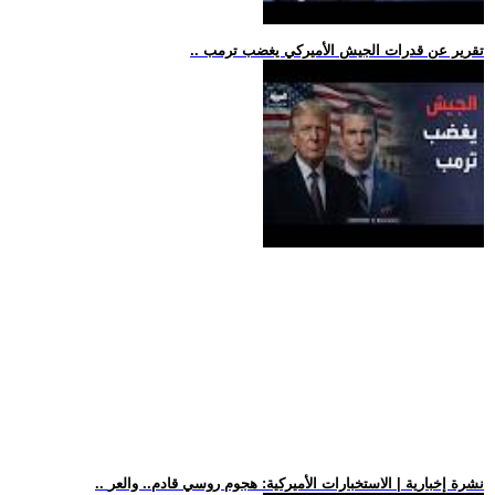
.. تقرير عن قدرات الجيش الأميركي يغضب ترمب
.. نشرة إخبارية | الاستخبارات الأميركية: هجوم روسي قادم.. والعر