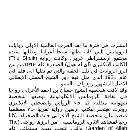
انتشرت في فترة ما بعد الحرب العالمية الاولى روايات
الرومانس التي كان بطلها شيخا أعرابيا وبطلتها سيدة
مجتمع ارستقراطي غربي. وكانت رواية (The Sheik)
للكاتب الانكليزي (أي ام هول) الصادرة عام 1919من بين
ابرز الروايات في تلك الحقبة والتي تم نقلها الى فلم في
عام 1921 الذي مثل فيه دور الشيخ الممثل الايطالي
الاصل المشهور رودولف فالنتينو .
وقد لاقت شخصية الشيخ حسان بن احمد الأعرابي رواجا
في ثقافة الرومانس الانكلوفونية بوصفها شخصية
شهوانية منفلتة. ثم جاء الروائي والصحفي الانكليزي
روبرت هيتجنز ليكتب اربعين رواية تقريبا جاء معظمها
منصبا على شخصية الشيخ الأعرابي حيث الصحراء مكانا
رحبا لمشاهد الاثارة الرومانسية ، من ابرزها روايته: (The
Garden of Allah) والتي انتجت بفيلم سينمائي عام