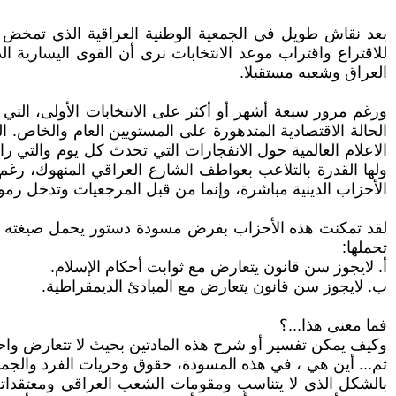
بعد نقاش طويل في الجمعية الوطنية العراقية الذي تمخض 
للاقتراع واقتراب موعد الانتخابات نرى أن القوى اليسارية 
العراق وشعبه مستقبلا.
ورغم مرور سبعة أشهر أو أكثر على الانتخابات الأولى، التي لم
الحالة الاقتصادية المتدهورة على المستويين العام والخاص. ا
الاعلام العالمية حول الانفجارات التي تحدث كل يوم والتي را
ولها القدرة بالتلاعب بعواطف الشارع العراقي المنهوك، رغم
الأحزاب الدينية مباشرة، وإنما من قبل المرجعيات وتدخل رم
تحملها:
أ. لايجوز سن قانون يتعارض مع ثوابت أحكام الإسلام.
ب. لايجوز سن قانون يتعارض مع المبادئ الديمقراطية.
فما معنى هذا...؟
وكيف يمكن تفسير أو شرح هذه المادتين بحيث لا تتعارض واحدة م
ثم... أين هي ، في هذه المسودة، حقوق وحريات الفرد والجماعة،
بالشكل الذي لا يتناسب ومقومات الشعب العراقي ومعتقداته ا