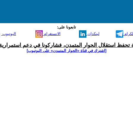
تابعونا على:
لكرام
لينكدإن
الانستغرام
اليوتيوب
ية تحفظ استقلال الحوار المتمدن، فشاركونا في دعم استمرارية 
[اشترك في قناة ‫«الحوار المتمدن» على اليوتيوب]