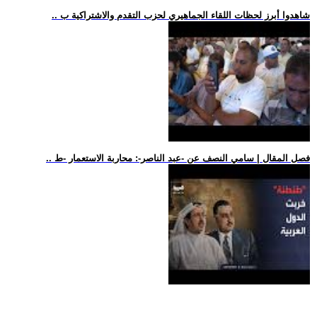
.. شاهدوا أبرز لحظات اللقاء الجماهيري لحزب التقدم والاشتراكية ب
.. فصل المقال | سامي النصف عن -عبد الناصر-: محاربة الاستعمار -ط