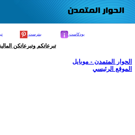
بودكاست
بنترست
تي
تبرعاتكم وتبرعاتكن المال
الحوار المتمدن - موبايل
الموقع الرئيسي