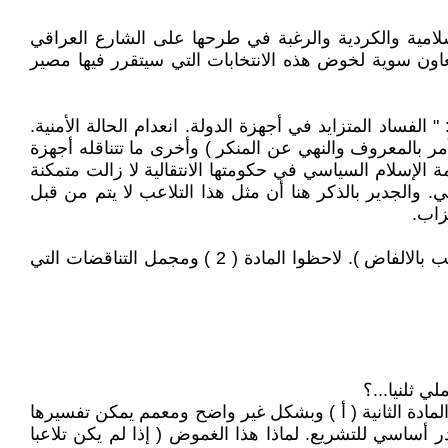
امية والكردية والرغبة في طرحها على الشارع العراقي
عاون سوية لخوض هذه الانتخابات التي سيتقرر فيها مصير
لفساد المتزايد في أجهزة الدولة. انعدام الحالة الأمنية.
مر بالمعروف والنهي عن المنكر ) وأخرى ما تتناقله أجهزة
ة الإسلام السياسي في حكومتها الانتقالية لا زالت متمكنة
 والجدير بالذكر هنا أن مثل هذا التلاعب لا يتم من قبل
زاب.
لقد تمكنت هذه الأحزاب بفرض مسودة دستور يحمل صيغته الدينية/الطائفية بعيدا عن أي مضمون ديمقراطي ( سوى التلاعب بالالفاض ). لاحظوا المادة ( 2 ) ومجمل التناقضات التي
ي ثلنيا...؟
المادة الثانية ( أ ) وبشكل غير واضح ومعمم يمكن تفسيرها
 أساسي للتشريع. لماذا هذا الغموض ( إذا لم يكن تلاعبا