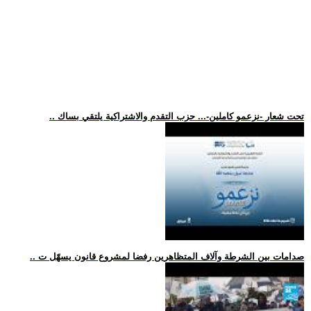
.. تحت شعار -نزعمو كاملين-... حزب التقدم والاشتراكية يلتقي بساك
.. صدامات بين الشرطة وآلاف المتظاهرين رفضا لمشروع قانون يسهّل ت