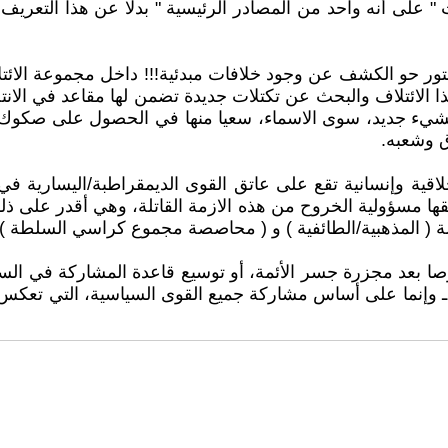
ت " على أنه واحد من المصادر الرئيسية " بدلا عن هذا التعري
ور حو الكشف عن وجود خلافات مبدئية!!! داخل مجموعة الائتلا
ائتلاف والبحث عن تكتلات جديدة تضمن لها مقاعد في الانتخابا
شيء جديد، سوى الاسماء، سعيا منها في الحصول على صكوك غ
ق وشعبه.
خلاقية وإنسانية تقع على عاتق القوى الديمقراطبة/اليساري
قها مسؤولية الخروح من هذه الازمة القاتلة، وهي أقدر على ذلك
 المذهبية/الطائفية ) و ( محاصصة مجموع كراسي السلطة )، فإ
ا بعد مجزرة جسر الأئمة، أو توسيع قاعدة المشاركة في السلط
ـ وإنما على أساس مشاركة جميع القوى السياسية، التي تعكس