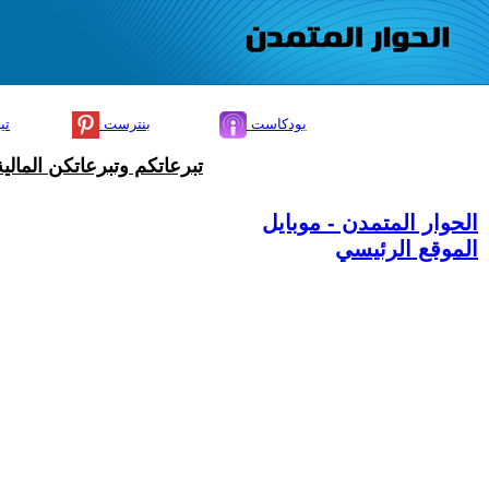
بودكاست
بنترست
تي
تبرعاتكم وتبرعاتكن المال
الحوار المتمدن - موبايل
الموقع الرئيسي