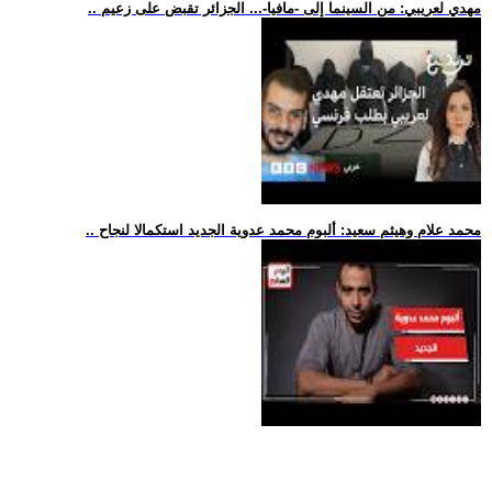
.. مهدي لعريبي: من السينما إلى -مافيا-... الجزائر تقبض على زعيم
.. محمد علام وهيثم سعيد: ألبوم محمد عدوية الجديد استكمالا لنجاح