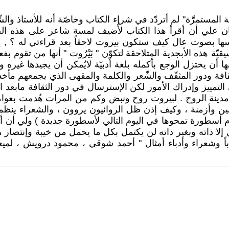
نة المستمرَّة" لم أتردّد في شراء الكتاب وخاصّة أنه للأستاذ 
ت كان علي أن أقرأ هذا الكتاب لأُضيف لمسة شاعر على هذه ا
فسها بصوت عال كيف ستكون بيروت لاحقاً بعد قراءتي له ؟ ,
وسيقيّة هذه الأبجدية المتلاحقة لتكوّن " بَيْرُوت " أنها من ت
يختزل الوجع بأكمله بلغة أدبيّة لايُمكن أن يجيدها غيره وكأ
افة ودور المثقّف والشّعر والكلمة والمقهى الذي يجمعهم مأخذا
التمييز وإدراك الأمور لكن الإسترسال في دور الثقافة مابعد 
 مدينة الروح . لبيروت روح ونبض وكم من المرات هُدمت بعوام
نين وأزمنة ، وكيف إذن ظل الروائيون يروون ، والشعراء ينظم
م أسطورة تمحوها في اليوم التالي لأسطورة جديدة ) ولي أن أق
ثّل إلا ذاته وبغير ذاته لن يكتمل بكل ما يحمل من خيبة وإن
ّاباً وشعراء وأدباء أمثال " أحمد شوقي ، محمود درويش ، لم