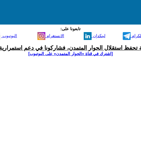
تابعونا على:
لكرام
لينكدإن
الانستغرام
اليوتيوب
ية تحفظ استقلال الحوار المتمدن، فشاركونا في دعم استمرارية 
[اشترك في قناة ‫«الحوار المتمدن» على اليوتيوب]