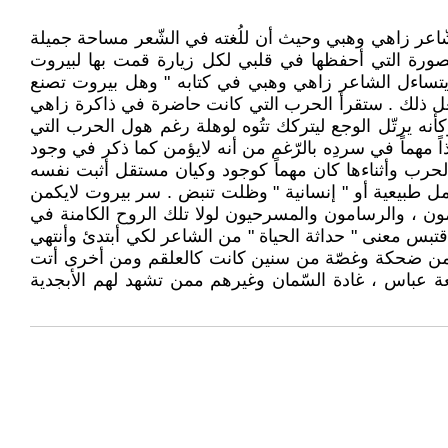
والشّاعر زاهي وهبي وحيث أن للُغته في الشّعر مساحة جميلة
لصورة التي أحفظها في قلبي لكل زيارة قمت بها لبيروت
 يتساءل الشاعر زاهي وهبي في كتابه " وهل بيروت تصنع
قوم بفعل ذلك . ستقرأ الحرب التي كانت حاضرة في ذاكرة زاهي
نه يرتّل الوجع ليتركك تتُوه لوهلة رغم هول الحرب التي
ً مهماً في سردِه بالرّغم من أنه لايؤمن كما ذكر في وجود
الحرب وأثناءها كان مهماً كوجود وكيان مستقل أثبت نفسه
ل طبيعية أو " إنسانية " وظلت تنبض . سر بيروت لايكمن
ون ، والرسامون والمسرحيون لولا تلك الروح الكامنة في
تبس معنى " حداثة الحياة " من الشاعر لكي أبتدئ وأنتهي
تصار من ضحكة وغصّة من سنين كانت كالعلقم ومن أخرى أتت
يعة عباس ، غادة السّمان وغيرهم ممن تشهد لهم الأبجدية