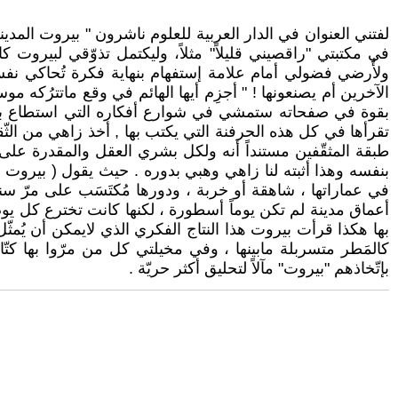
لفتني العنوان في الدار العربية للعلوم ناشرون " بيروت المدي
في مكتبتي "راقصيني قليلاً" مثلاً، وليكتمل تذوّقي لبيرو
ولأُرضي فضولي أمام علامة إستفهام بنهاية فكرة تُحاكي ن
الآخرين أم يصنعونها ! " أجزِم أيها الهائم في وقع ماتترُكه م
بقوة في صفحاته ستمشي في شوارع أفكاره التي استطاع بها أن 
تقرأها في كل هذه الحرفنة التي يكتب بها , أخذ زاهي من الثّق
طبقة المثقّفين مستنداً أنه ولكل بشري العقل والمقدرة على 
بنفسه وهذا أثبته لنا زاهي وهبي بدوره . حيث يقول ( بيروت
في عماراتها ، شاهقة أو خربة ، ودورها مُكتَسَب على مرّ س
أعماق مدينة لم تكن يوماً أسطورة ، لكنها كانت تخترع كل يو
بها هكذا قرأت بيروت هذا النتاج الفكري الذي لايمكن أن يُم
كالمَطر متسربلة مابينها ، وفي مخيلتي كل من مرّوا بها كت
بإتّخاذهم "بيروت" مآلاً لتحليق أكثر حريّة .