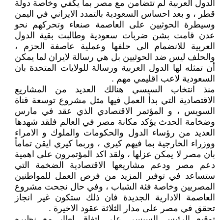
الدول العربية لم تتضامن مع مصر بما يكفي وخاصة دولة
قطر ، و بعد احساس السعودية بالتمدد الايراني في اليمن
وسيطرة الحوثيين على العاصمة صنعاء وتحركهم نحو
عدن قامت بشن ضربات سعودية وطالبت بقية الدول
العربية للانضمام الى حلفها وعملية عاصفة الحزم ،
والحلف ليس ضد الحوثيين بل هي رسالة لايران لما يمكن
أن تمثله لها الدول العربية ورسالة للولايات المتحدة بان
السعودية لاعب اقليمي مهم .
منذ انتخاب السيسي هنالك العديد من المشاريع
الاقتصادية التي بدأ العمل فيها مثل مشروع توسعة قناة
السويس ، و المؤتمر الاقتصادي الذي عقد في مارس
وضخامة الحدث يؤكد مكانة مصر في العالم فلقد شهدها
العديد من رؤساء الدول والحكومات والملوك و الامراء
ووزراء الخارجية بما فيهم كيري ، وربما كيري ايقن تماماً
بان مصر لا يمكن عزلها ، ولقد اكد المؤتمرون على اهمية
دعم مصر ودعم مشاريعها الاقتصادية الضخمة التي
ستساعد في توفير المزيد من فرص العمل للمواطنين
المصريين وخاصة فئة الشباب ، وفي حال نجحت مشروع
العاصمة الادارية الجديدة فان ذلك ستكون غير انجاز
تحقق في مصر على مدار الثلاثة عقود الاخيرة .
توقيع الرئيس السيسي على اتفاق اطار مع نظيره