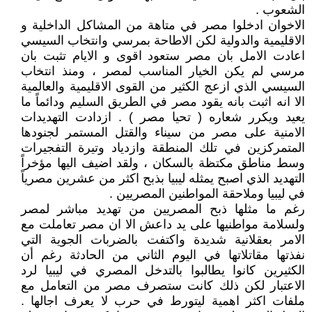
الشعوب .
الاخوان ادخلوا مصر في متاهة من المشاكل الداخلية و
الاقليمية والدولية لكن الاطاحة بمرسي وانتخاب السيسي
اعادت الامل بان مصر ستعود اقوى و الايام تثبت بان
مرسي لم يكن الخيار المناسب لمصر ، ومنذ انتخاب
السيسي الذي ازعج الكثير من القوى الاقليمية والعالمية
الا انه اثبت بانه يقود مصر في الطريق السليم ودائماً ما
يعيد ويكرر شعاره ( تحيا مصر ) . ازدادت التهديدات
الامنية على مصر من سيناء والقتل المستمر لجنودها
المتمركزين في تلك المنطقة وازدياد وتيرة التفجيرات
وسط مناطق مكتظة بالسكان ، ولقد اضيف اليها مؤخراً
التهديد الذي اصبح يمثله ليبيا بذبح اكثر من عشرين مصرياً
في ليبيا وملاحقة المواطنين المصريين .
رغم ما مثلها ذبح المصريين من تهديد مباشر لمصر
ولسلامة مواطنيها على يد داعش الا ان مصر تعاملت مع
الامر بعقلانية شديدة واكتفت بالضربات الجوية التي
نفذتها مقاتلاتها في اليوم الثاني من الحادثة رغم أن
الكثيرين كانوا يطالبوا بالتدخل المصري في ليبيا لرد
الاعتبار لكن ذلك كانت ستصرف مصر من التعامل مع
ملفات اكثر اهمية ليتورط في حرب لا يعرف اجالها .