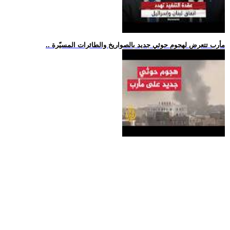
.. مأرب تتعرض لهجوم حوثي جديد بالصواريخ والطائرات المسيّرة