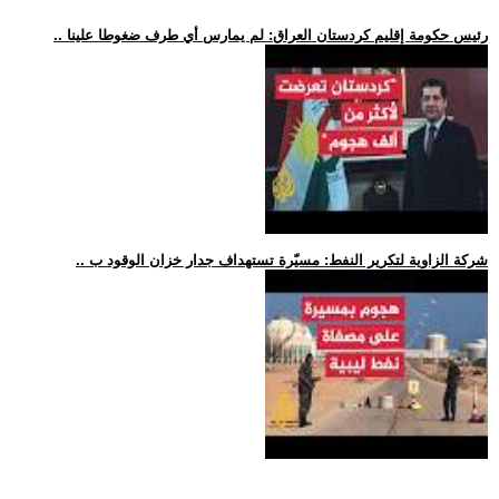
.. رئيس حكومة إقليم كردستان العراق: لم يمارس أي طرف ضغوطا علينا
.. شركة الزاوية لتكرير النفط: مسيّرة تستهداف جدار خزان الوقود ب