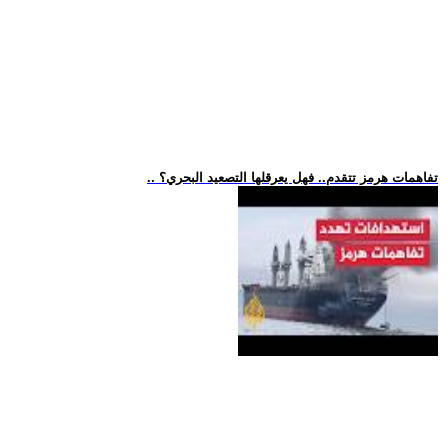
.. تفاهمات هرمز تتقدم.. فهل يعرقلها التصعيد البحري؟