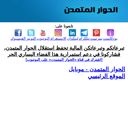
تابعونا على:
بودكاست
بنترست
تيلكرام
لينكدإن
الانستغرام
اليوتيوب
التويتر
الفيسبوك
تبرعاتكم وتبرعاتكن المالية تحفظ استقلال الحوار المتمدن،
فشاركونا في دعم استمرارية هذا الفضاء اليساري الحر
[اشترك في قناة ‫«الحوار المتمدن» على اليوتيوب]
الحوار المتمدن - موبايل
الموقع الرئيسي