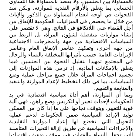
بالمساواة بين الجنسين. ولا يقصد بالمساواة هنا التساوي
الحسابي بما يتعلق بالأرقام النقدية للموازنة، ولكن سد
الفجوات في أوجه انعدام المساواة بين الذكور والإناث
من خلال ما يخصص في الميزانيات الحكومية للإنفاق من
أجل القضاء على اللاتكافؤ في النتائج. وهي لا تقتصر على
إنشاء موازنات منفصلة لشؤون المرأة، بل الربط بين
السياسات الاقتصادية من جهة والمخرجات الاجتماعية
من جهة أخرى، وتفكيك عناصر الإنفاق العام وعناصر
الإيرادات العامة حسب تأثيراتها المختلفة بالنساء والرجال
في المجتمع تمهيدا لتقليل الفجوة بين الجنسين فيما
يتعلق بالإمكانات المادية. إذ ترمي هذه الموازنات إلى
تجسيد احتياجات المرأة خلال جميع مراحل عملية وضع
السياسات، بما في ذلك التخطيط لإعداد الموازنة والتنفيذ
والمتابعة والتقييم.
وبما أن الموازنة، أهم أداة سياسية اقتصادية في يد
الحكومات لإحداث تغيير أو لتكريس وضع راهن، فهي آلية
قوية للتغيير. ويتوقف نجاحها على ما إذا كان من الممكن
توليد الإرادة السياسية ضمن الحكومات لدعم عملية
التحويل التي تخضع لها إعداد الموازنة التقليدية
والإجراءات السياسية عن طريق إزالة التحيزات المتأصلة
التي تجعل النساء والفتيات في موقف ضعيف اقتصاديا