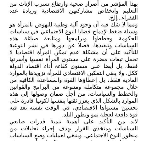
بهذا المؤشر من أضرار صحية وارتفاع تسرب الإناث من
التعليم وانخفاض مشاركتهن الاقتصادية وزيادة عدد
الفقراء...إلخ.
ومما لا شك فيه أن وجود آلية وطنية للنهوض بالمرأة هو
وسيلة ضغط لإدماج قضايا النوع الاجتماعي في سياسات
الحكومة وخططها وبرامجها ومتابعة صياغة هذه
السياسات وتنفيذها. فضلا عن دورها في نشر التوعية
للتأكيد على أن مشكلة عدم تمكن المرأة اقتصاديا لا
تحمل تبعات مضرة على مستوى المرأة نفسها وأسرتها
فقط، بل أيضا على مستوى كفاءة أداء اقتصاد الدولة
ككل. ولا يعني التمكين الاقتصادي للمرأة تزويدها بالموارد
المادية فقط، بل إعطاؤها القوة والمساعدة الكافية من
خلال مجموعة متكاملة ومتنوعة من البرامج والقوانين
والخطط والسياسات، من أجل ضمان وصولها إلى هذه
الموارد بالشكل الذي يعزز ثقتها بنفسها لكونها قادرة على
تحسين مستواها الاقتصادي، في الوقت نفسه تعد فيه
قوة دافعة لعجلة نمو وتطور البلد.
لابد من التأكيد على أهمية تنمية قدرات صانعي
السياسات ومتخذي القرار بهدف إجراء تحليلات من
منظور النوع الاجتماعي. وينبغي لعمليات وضع السياسات