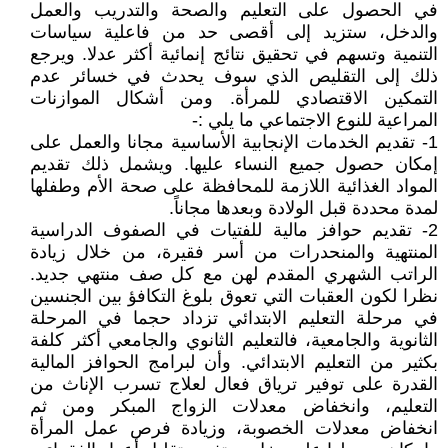
في الحصول على التعليم والصحة والتدريب والعمل
والدخل، ستزيد إلى أقصى حد من فاعلية سياسات
التنمية وتسهم في تحقيق نتائج إنمائية أكثر عدلا. ويرجع
ذلك إلى التقليص الذي سوف يحدث في خسائر عدم
التمكين الاقتصادي للمرأة. ومن أشكال الموازنات
المراعية للنوع الاجتماعي ما يلي :-
1- تقديم الخدمات الإنجابية الأساسية مجانا والعمل على
إمكان حصول جميع النساء عليها. ويشمل ذلك تقديم
المواد الغذائية اللازمة للمحافظة على صحة الأم وطفلها
لمدة محددة قبل الولادة وبعدها مجاناً.
2- تقديم حوافز مالية للفتيات في الصفوف الدراسية
المنتهية والمنحدرات من أسر فقيرة، من خلال زيادة
الراتب الشهري المقدم لهن مع كل صف منتهي جديد.
نظرا لكون العقبات التي تعوق بلوغ التكافؤ بين الجنسين
في مرحلة التعليم الابتدائي تزداد حجما في المرحلة
الثانوية والجامعية، فالتعليم الثانوي والجامعي أكثر كلفة
بكثير من التعليم الابتدائي. وأن لبرامج الحوافز المالية
القدرة على توفير ترياق فعال لعلاج تسرب الإناث من
التعليم، وانخفاض معدلات الزواج المبكر ومن ثم
انخفاض معدلات الخصوبة، وزيادة فرص عمل المرأة