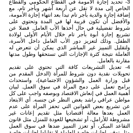
3- تحديد إجازة الأمومة في القطاع الحكومي والقطاع
الخاص إلى مدة لا تقل عن أربعة أشهر وبأجر تام، مع
إضافة إجازة والدية بأجر تام تبدأ بعد انتهاء إجازة الأمومة،
والأفضل أن تكون قريبة لها في المدة وتحتوي على
شروط تفضيلية في حال أخذها الأب العامل. فضلا عن
تشريع إجازة أبوة بأجر تام خلال الأيام الأولى لولادة
الطفل. وذلك لتعزيز دور الأب العامل داخل الأسرة،
ولتقليل التمييز غير المباشر الذي يمكن أن تتعرض له
العاملة نتيجة كثرة الإجازات التي تستحقها وطول مدتها
مقارنة بالعامل.
4- تعديل التشريعات كافة التي تحتوي على تقديم
تحويلات نقدية دون شروط للمرأة (الدخل المقدم من
قبل وزارة العمل والشؤون الاجتماعية)، واستحداث
برامج تعمل على دمج المرأة في سوق العمل. لبيان
أهمية العمل في إنعاش الاقتصاد وبوصفه واجب على كل
مواطن عراقي راشد بغض النظر عن جنسه. أي الابتعاد
عن تشريع بعض القوانين التي تحفز المرأة على عدم
العمل بعدها معالة اقتصاديا مثل تقديم إعانات غير
مشروطة للأرامل، أو تشجيعها للعودة للمنزل مثل قانون
التقاعد المبكر، أو تعزز التمييز ضدها في سوق العمل
مثل توفير إجازات خاصة للعاملة لا تقابلها إجازات خاصة