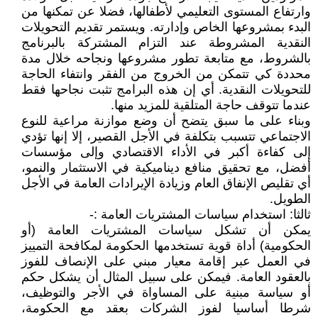
وارتفاع المستوى التعليمي لأطفالها، فضلا عن تمكنها من
البدء بمشروعها الخاص وإدارته. ويستمر تقديم التحويلات
النقدية المشروطة عند التزام المشتركة بالبرنامج
بالشروط، مع متابعة تطور مشروعها ونجاحه خلال مدة
محددة كي تتمكن من الخروج من الفقر وانتفاء الحاجة
للتحويلات النقدية. أي إن هذه البرامج تثبت نجاحها فقط
عندما تتوقف حاجة المتلقية للمزيد منها.
وبناء على ما سبق يتضح أن وضع موازنة مراعية للنوع
الاجتماعي تتسبب بتكلفة في الأجل القصير، إلا إنها تؤدي
إلى كفاءة أكبر في الأداء الاقتصادي وإلى مؤسسات
أفضل، مع تحقيق منافع ديناميكية في الاستثمار والنمو،
أي تقليص الإنفاق العام وزيادة الإيرادات العامة في الأجل
الطويل.
ثالثا: استخدام سياسات المشتريات العامة :-
يمكن أن تشكل سياسات المشتريات العامة (أو
الحكومية) أداة قوية تستخدمها الحكومة لمكافحة التمييز
في العمل عبر إقامة معيار مبني على الإنصاف للفوز
بالعقود العامة. فيمكن على سبيل المثال أن يشكل حكم
أو سياسة مبنية على المساواة في الأجر والتوظيف،
شرطا أساسيا لفوز الشركات بعقد مع الحكومة،