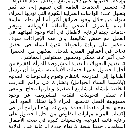
وإمكان حصولها على دخل مرتفع، وتقليل أعداد الفقراء.
3- تحسين الخدمات العامة التي تسهم إلى حد كبير
بتقليل عبء الواجبات المنزلية الكثيرة التي تؤديها المرأة،
سواء من خلال وجود طرائق أكثر أمنا أم نظم سليمة
للمياه والصرف الصحي والطاقة الكهربائية، وتوفير
خدمات جيدة لرعاية الأطفال في أثناء وجود أمهاتهم في
العمل مع خفض تكاليفها. وأن هذه الإجراءات سوف
تنعكس على زيادة ملحوظة بقدرة النساء في تحقيق
نجاحا في أعمالهن المدرة للدخل، يمكنهن من الحصول
على أكبر عائد ممكن وتحسين مستواهن المعاشي.
4- تقديم التحويلات النقدية المشروطة للمرأة الفقيرة من
أجل الحصول على الخدمات الأساسية، بشرط أن ترسل
أطفالها إلى المدرسة بانتظام وتقوم بالفحوصات الصحية
(ولاسيما النساء الحوامل) وتشارك في برامج التدريب
الخاصة بإنشاء المشاريع الصغيرة وإدارتها بنجاح. وينبغي
أن تسفر التحويلات النقدية المشروطة عن وجود
مسؤولية أفضل تتحملها المرأة لأنها تمتلك النقود التي
تجعلها تختار مقدما الخدمة. ومن ثم لهذه البرامج أثر في
إكساب المرأة مهارات التفاوض من أجل الحصول على
رعاية فائقة النوعية، وتحسينات كبيرة في صحة الأطفال
المولودين حديثا نتيجة لارتفاع جودة الرعاية قبل الولادة