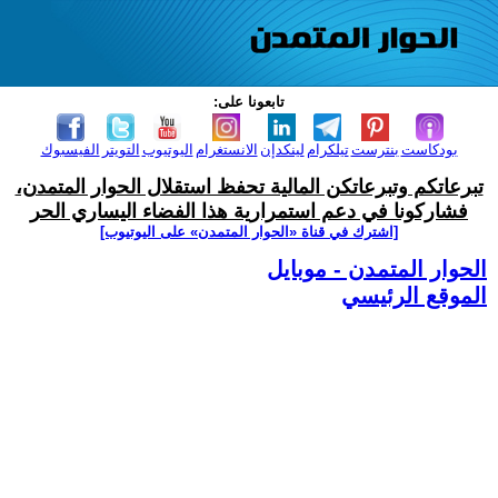
تابعونا على:
بودكاست
بنترست
تيلكرام
لينكدإن
الانستغرام
اليوتيوب
التويتر
الفيسبوك
تبرعاتكم وتبرعاتكن المالية تحفظ استقلال الحوار المتمدن،
فشاركونا في دعم استمرارية هذا الفضاء اليساري الحر
[اشترك في قناة ‫«الحوار المتمدن» على اليوتيوب]
الحوار المتمدن - موبايل
الموقع الرئيسي