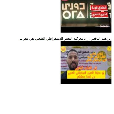
.. إبراهيم النافعي : إن معركـة التغيير الديمقراطي الشعبي هي معر