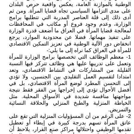
الوطنية بالموازنة العامة، يعكس واقعية حرص البلدان
على مدى التزامها السياسي تجاه قضايا المرأة. ومن ثم
أدى ذلك إلى قلة العناصر المدربة التي تتطلبها برامج
الوزارة، وعدم وجود فروع أو مكاتب في المحافظات
لمعالجة قضايا المرأة في العراق ما أضعف قدرة الوزارة
على تنفيذ مهماتها. فضلا عن محدودية الموارد، يرجع
انخفاض دور الآلية الوطنية في تعزيز التمكين الاقتصادي
للمرأة في العراق كما نراه إلى ما يلي:-
1- معظم الوظائف التي تخصصها برامج الوزارة للمرأة
وتعمل على تدريبها عليها هي وظائف تتركز فيها النسبة
القليلة من المشاركات في النشاط الاقتصادي، وتعد
امتدادا لتقسيم العمل التقليدي بين الجنسين، ولا تؤدي
إلى التحسن المطرد لوضع المرأة الاقتصادي، بل في
أفضل الأحوال تؤدي إلى إخراجها من الفقر فقط نتيجة
مواجهتها منافسة شديدة في الأسواق المحلية. مثل
الخياطة المنزلية والطبخ المنزلي والحلاقة النسائية
والتمريض.
2- على الرغم من أن المسؤوليات المنزلية التي تقع على
عاتق المرأة تسهم بدرجة كبيرة في إبطاء أو تعطيل
تقدمها الوظيفي واحتلالها مراكز صنع القرار، يلاحظ أن