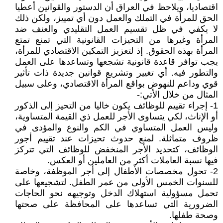
اقتصاديا، ويلاحظ في العراق أن الدستور والقوانين أعطيا
الحق للمرأة في التملك والعمل دون أي تمييز، ولكن ذلك
لا يكفي في ظل تقسيم العمل التقليدي والعنف ضد
المرأة وغيرها من التحيزات القانونية التي تمنع تمتع
المرأة بهذه الحقوق. إذ لتعزيز التمكين الاقتصادي للمرأة،
يجب توافر قاعدة قانونية تشجعها وتساعدها على العمل
والتطور فيه. أي تغيير وتشريع قوانين جديدة ذات تأثير
قوي وداعم للنهوض بواقع المرأة الاقتصادي، وعلى سبيل
المثال من خلال الأتي:-
1- إجراء تقييم للوظائف يكون خاليا من التحيز إلى الذكور
أو الإناث، لكي يتساوى الأجر للعمل ذي القيمة المتساوية،
وليس العمل المتساوي في الكم والنوع والمؤدى في
ظروف متماثلة. لمنع حدوث تحيزات عند تقييم أجور
الوظائف، كتحديد الأجر المنخفض للوظائف التي تتركز
فيها نسبة العاملات أكثر من العاملين أو العكس.
2- تحول مخصصات الأطفال إلى أجر الموظفة، وخاصة
للسنوات الخمس الأولى من عمر الطفل. لتشجيعها على
تحمل مسؤولية استهلاك الدخل وتوجيهه نحو الحاجات
الضرورية التي تساعدها على المحافظة على صحتها
وصحة طفلها.