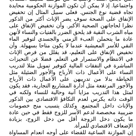
واجتماعيا. إذ لا يمكن أن تكون الموازنة الحكومية محايدة
تجاه قضية نوع الجنس. فعلى سبيل المثال إن تخفيض
الإنفاق على الصحة سوف يضر الإناث أكثر من الذكور
نظرا لحاجاتهن الصحية الأكبر. وأن تخفيض الإنفاق على
مياه الشرب النقية قد يلحق الضرر بالفتيات والنساء لأنهن
عادة ما يتحملن العبء الزمني والجسدي لتوفير الماء
النقي للأسر المعيشية عندما لا يكون متاحا بسهولة. وأن
تخفيض الإنفاق على التعليم، قد يقلل من فرص الإناث
في الانتظام والاستمرار في التعلم. فضلا عن التحيزات
المباشرة في النفقات المالية كتوفير تمويل مثلا لتدريب
النساء على الأعمال ذات الأرباح والأجور الضئيلة مثل
الخياطة بدلا من تدريبهن على الأعمال ذات الأرباح
والأجور المرتفعة مثل أدارة المشاريع التجارية، فقد يكون
لمثل هذا التدريب مزايا آنية وحالية للنساء ولكنه في
الوقت ذاته يكرس لعدم التكافؤ الاقتصادي بين الذكور
والإناث داخل المجتمع. وكذلك يتسبب منح خصومات
ضريبية مخصصة لدعم الأسر للزوج فقط في حين عادة
ما يكون دخل الزوجة أقل من دخل الزوج، بزيادة
الإضعاف الاقتصادي للمرأة.
إن الموازنة الساعية للقضاء على أوجه انعدام المساواة