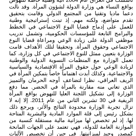
تأسست في العراق عام 2004 آلية وطنية خاصة للنهوض
بواقع النساء هي وزارة الدولة لشؤون المرأة. وقد نالت
دعما ماديا وتقنيا من المجتمع الدولي وقامت بتحقيق
تقدم متواضع، ولكنه مهم. إذ تبنت إستراتيجية وطنية
للعمل على إدماج قضايا النوع الاجتماعي في الخطط
والبرامج التابعة للمؤسسات الحكومية، وتشمل تدريب
موظفي الدولة على زيادة الوعي ومراعاة قضايا النوع
الاجتماعي وحقوق المرأة. وتحقيقا لتلك الأهداف قامت
الوزارة بتعيين ممثل للنوع الاجتماعي في كل وزارة، كما
تعمل الوزارة مع المنظمات النسوية الدولية والوطنية
لزيادة الوعي حول حقوق المرأة الاقتصادية والسياسية
والاجتماعية. وكذلك أبدت اهتماماً خاصاً بتمكين المرأة في
الريف العراقي، نظرا لتضاعف أوجه الحرمان والتمييز
الذي تعاني منه مقارنة بالمرأة في الحضر. مما دفع
الوزارة إلى تشكيل اللجنة العليا للنهوض بواقع المرأة
الريفية في 30 تشرين الثاني من عام 2011. إلا إنه لا
تزال تجربة الوزارة محدودة النتائج والأثر، ويرجع ذلك
بشكل رئيس إلى قلة الموارد المادية والبشرية المتاحة
لها. إذ لم تخصص لها ميزانية مالية مستقلة كنسبة من
الموازنة العامة للدولة، فهي تعتمد على الجهات المانحة
كمصدر وحيد لميزانيتها. في حين أن تخصيص الآليات