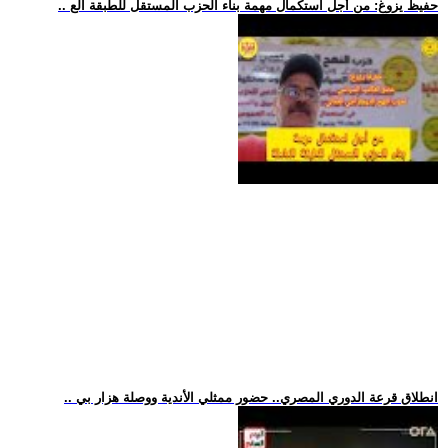
.. حفيظ يزوغ: من أجل استكمال مهمة بناء الحزب المستقل للطبقة الع
.. انطلاق قرعة الدوري المصري.. حضور ممثلي الأندية ووصلة هزار بي