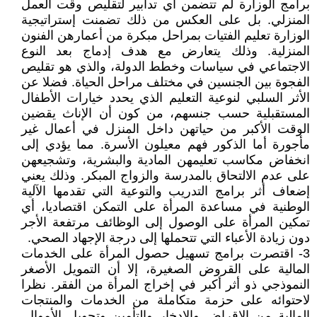
برامج الوزارة لم تتضمن أي تدابير لتقليص وقت العمل
المنزلي. بل على العكس من ذلك تضمنت إستراتيجية
الوزارة تعليم الفتيات بمراحل مبكرة من أعمارهن الفنون
المنزلية. وذلك يتعارض مع هدف إدماج بعد النوع
الاجتماعي في سياسات وخطط الدولة، والذي هو تقليص
الفجوة بين الجنسين في مختلف مراحل الحياة. فضلا عن
الأثر السلبي لنوعية التعليم الذي يحدد خيارات الأطفال
المستقبلية حسب جنسهم، من كون أن الإناث يقضين
الوقت الأكبر من حياتهن داخل المنزل في أعمال غير
مأجورة أما الذكور فهم معيلون الأسرة. مما يؤدي إلى
انخفاض مكاسب تعليمهن المادية والبشرية، وتشجيعهن
على عدم الالتحاق بالمدرسة والزواج المبكر. وذلك يعني
إضعاف أثر برامج التدريب والتوعية التي تقدمها الآلية
الوطنية في مساعدة المرأة على التمكن اقتصاديا، أي
تمكين المرأة على الوصول إلى الوظائف مرتفعة الأجر
دون زيادة الأعباء التي تتحملها إلى درجة الإجهاد الصحي.
3- اقتصرت برامج تسهيل حصول المرأة على الخدمات
المالية على القروض الصغيرة، إلا أن التمويل الأصغر
النموذجي ذو أثر أكبر في إخراج المرأة من الفقر. نظرا
لاحتوائه على حزمة متكاملة من الخدمات والمنتجات
المالية من الإقراض والادخار والتأمين وتحويل الأموال.