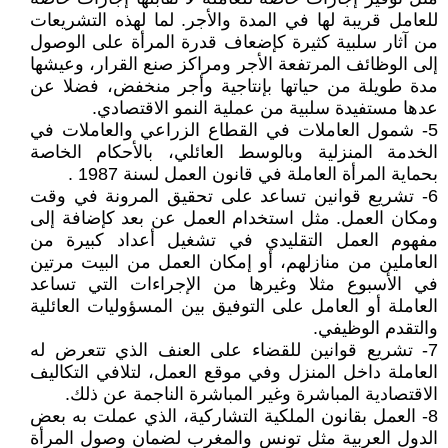
للعامل قريبة لها في المدة والأجر. لما لهذه التشريعات
من آثار سلبية كثيرة كإضعاف قدرة المرأة على الوصول
إلى الوظائف المرتفعة الأجر ومراكز صنع القرار، وعيشها
مدة طويلة من حياتها بإنتاجية وأجر منخفض، فضلا عن
عدها مستفيدة سلبية من عملية النمو الاقتصادي.
5- شمول العاملات في القطاع الزراعي والعاملات في
الخدمة المنزلية وبالوسط العائلي، بالأحكام الخاصة
بحماية المرأة العاملة في قانون العمل لسنة 1987 .
6- تشريع قوانين تساعد على تحقيق المرونة في وقت
ومكان العمل. مثل استخدام العمل عن بعد كإضافة إلى
مفهوم العمل التقليدي في تشغيل أعداد كبيرة من
العاملين من منازلهم، أو إمكان العمل من البيت مرتين
في الأسبوع مثلا وغيرها من الإجراءات التي تساعد
العاملة أو العامل على التوفيق بين المسؤوليات العائلية
والتقدم الوظيفي.
7- تشريع قوانين للقضاء على العنف الذي تتعرض له
العاملة داخل المنزل وفي موقع العمل، لتلافي التكاليف
الاقتصادية المباشرة وغير المباشرة الناجمة عن ذلك.
8- العمل بقانون الملكية التشاركية، الذي عملت به بعض
الدول العربية مثل تونس والمغرب لضمان وصول المرأة