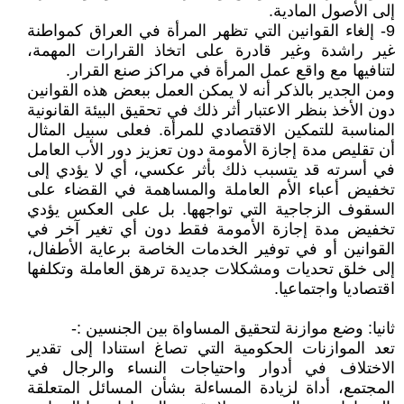
إلى الأصول المادية.
9- إلغاء القوانين التي تظهر المرأة في العراق كمواطنة
غير راشدة وغير قادرة على اتخاذ القرارات المهمة،
لتنافيها مع واقع عمل المرأة في مراكز صنع القرار.
ومن الجدير بالذكر أنه لا يمكن العمل ببعض هذه القوانين
دون الأخذ بنظر الاعتبار أثر ذلك في تحقيق البيئة القانونية
المناسبة للتمكين الاقتصادي للمرأة. فعلى سبيل المثال
أن تقليص مدة إجازة الأمومة دون تعزيز دور الأب العامل
في أسرته قد يتسبب ذلك بأثر عكسي، أي لا يؤدي إلى
تخفيض أعباء الأم العاملة والمساهمة في القضاء على
السقوف الزجاجية التي تواجهها. بل على العكس يؤدي
تخفيض مدة إجازة الأمومة فقط دون أي تغير آخر في
القوانين أو في توفير الخدمات الخاصة برعاية الأطفال،
إلى خلق تحديات ومشكلات جديدة ترهق العاملة وتكلفها
اقتصاديا واجتماعيا.
ثانيا: وضع موازنة لتحقيق المساواة بين الجنسين :-
تعد الموازنات الحكومية التي تصاغ استنادا إلى تقدير
الاختلاف في أدوار واحتياجات النساء والرجال في
المجتمع، أداة لزيادة المساءلة بشأن المسائل المتعلقة