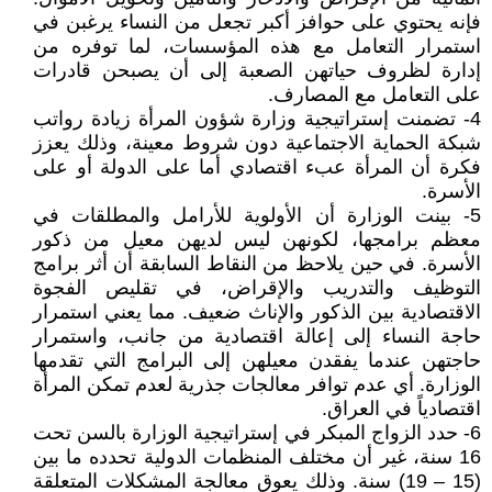
فإنه يحتوي على حوافز أكبر تجعل من النساء يرغبن في
استمرار التعامل مع هذه المؤسسات، لما توفره من
إدارة لظروف حياتهن الصعبة إلى أن يصبحن قادرات
على التعامل مع المصارف.
4- تضمنت إستراتيجية وزارة شؤون المرأة زيادة رواتب
شبكة الحماية الاجتماعية دون شروط معينة، وذلك يعزز
فكرة أن المرأة عبء اقتصادي أما على الدولة أو على
الأسرة.
5- بينت الوزارة أن الأولوية للأرامل والمطلقات في
معظم برامجها، لكونهن ليس لديهن معيل من ذكور
الأسرة. في حين يلاحظ من النقاط السابقة أن أثر برامج
التوظيف والتدريب والإقراض، في تقليص الفجوة
الاقتصادية بين الذكور والإناث ضعيف. مما يعني استمرار
حاجة النساء إلى إعالة اقتصادية من جانب، واستمرار
حاجتهن عندما يفقدن معيلهن إلى البرامج التي تقدمها
الوزارة. أي عدم توافر معالجات جذرية لعدم تمكن المرأة
اقتصادياً في العراق.
6- حدد الزواج المبكر في إستراتيجية الوزارة بالسن تحت
16 سنة، غير أن مختلف المنظمات الدولية تحدده ما بين
(15 – 19) سنة. وذلك يعوق معالجة المشكلات المتعلقة