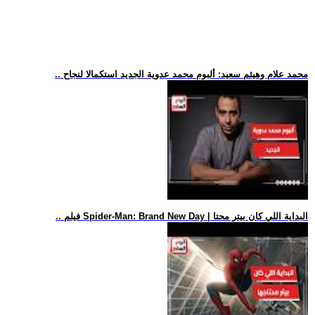
.. محمد علام وهيثم سعيد: ألبوم محمد عدوية الجديد استكمالا لنجاح
.. فيلم Spider-Man: Brand New Day | البداية اللي كان بيتر محتا