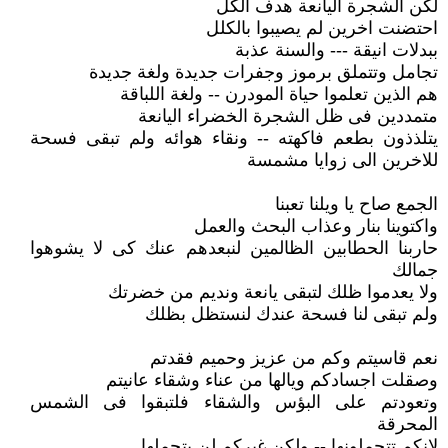
لكن الشجرة اليانعة هدف الكل
احتضنت اخرين لم يصيبوا بالكلل
ببدلات انيقة --- والسنة عذبة
تجامل وتتملق برموز وجفرات جديدة ولغة جديدة
هم الذين تعلموا حياة المودرن -- ولغة اللباقة
متمددين فى ظل الشجرة الخضراء اليانعة
يتلذذون بطعم فاكهته -- ونقاء هوائه ولم تبقى فسحة
للاخرين الى زوايا مشمسة
الجمع صاح يا ويلنا تعبنا
واكتوينا بنار وعذاب البحث والعمل
حاربنا الحطابين الظالمين لنبعدهم عنك كى لا يشوهوا
جمالك
ولا يعدموا ظلك لتبقى يانعة ونديم من خضرتك
ولم تبقى لنا فسحة عندك لنستظل بظلك
نعم قاسيتم وكم من عزيز وحميم فقدتم
وصقلت اجسادكم ويالها من عناء وشقاء عانيتم
وتعودتم على البؤس والشقاء فلتبقوا فى الشمس
المحرقة
لانكم تتحملونها -- ولكن غيركم لن يتحملها