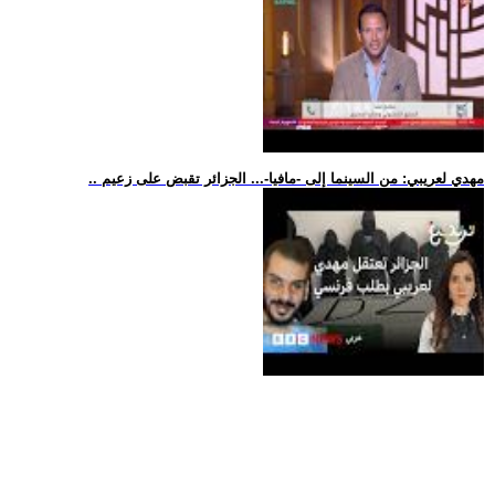
.. مهدي لعريبي: من السينما إلى -مافيا-... الجزائر تقبض على زعيم