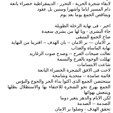
لابقاء شجرة الحرية - التحرر - الديمقراطية خضراء يانعة
دام المسير اياما واشهرا وسنين بل عقود
ويتناقص الجمع يوما بعد يوم
اخير - فى نهاية الرحلة الطويلة
جاء البشرى - ويا لها من بشرى سعيدة
صاح الجمع المتبقى
بر الامان --- بر الامان -- بان الهدف -- اقتربنا من النهاية
نهاية الماساة والعذاب
تعالت صيحات الفرح -- وصدح صوت الزغاريد
تهللت الوجوه بالفرح والبسمة
شاعت الابتسامات
لاحت فى الافق الشجرة الخضراء اليانعة
قائمة صامدة -- متحدية وشامخة
ستحتضن الجمع الذى اكتوا بداء الحر والجوع والبؤس
الجمع يهرع نحو الشجرة للاحتفاء بها والاستظلال بظلها
وينتعش بهوائها
لكن الايام والدهر يتغير دوما
الصدمة -- الصدمة
تحقق الهدف - وصلوا بر الامان