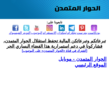
تابعونا على:
بودكاست
بنترست
تيلكرام
لينكدإن
الانستغرام
اليوتيوب
التويتر
الفيسبوك
تبرعاتكم وتبرعاتكن المالية تحفظ استقلال الحوار المتمدن،
فشاركونا في دعم استمرارية هذا الفضاء اليساري الحر
[اشترك في قناة ‫«الحوار المتمدن» على اليوتيوب]
الحوار المتمدن - موبايل
الموقع الرئيسي