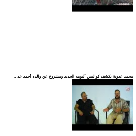
.. محمد عدوية يكشف كواليس ألبومه الجديد ومشروع عن والده أحمد عد