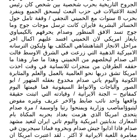
الجروح التاريخية بحرب شخصية بين شخص كان رئيس
لجنة الاغتيالات في حزب البعث ليسحق الجميع وينفرد
بحرب 8 سنوات مع الخميني النجفي / وقفة تامل حول
الخسائر البشرية فايران كانت ترسل موجات جوج وما
جوج تسد الافق المنظور وصدام يحرقهم بالكيمياوي
بايعاز امريكي لان الخميني افسد عليهم اكمال اخر
مراحل الانجاز الشاهنشاهي المكلف بها وليكون الترسانه
الاميركية الذهبية التي زرعت في الشرق الاوسط فالت
الى صدام ليخلصهم من الخميني وهذا ما صار وهذا ما
حققه الطرفان من منجزات للانسانية في وقت اخذت
امريكا تشق دربها نحو العالمية بالعمل والعلم والمثابرة
الكونية واليوم ياتي صدام مخدوع بعقله المتهور / ابو
الصور والباجات والانواط السيفونية فما قيمتها اليوم
كمفاتيح – الجنة الايرانية / وقيادته التي اثبتت حقيقة
واقعها واحد نائب ضابط والاخر عريف وغيره مفوض
ليتبوؤامناصب وزارية ويمنحوا رتبا واوسمة / مرة صدام
يتحدى امريكا الذي هزمت بغداد بحربه المكناة بام
المعارك بدبابتين امريكية واليوم تاتي ايران لتعيد مشهد
صدام فاذا اذابوا جيش صدام وبخروه فماذا سيجربون في
مغامرة اللعبة الايرانية لا اكثر . لقد اعتبرت امريكا ان