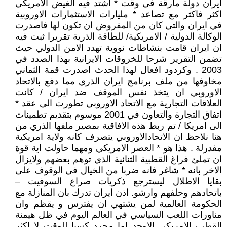
ايران دولة مارقة في وقت * اشتد فيه الغيض الامريكي
اكثر فاكثر مع تصاعد * مليارات الاستثمارات الاوروبية
في ايران والتي كان من المفروض ان تكون لها فاصدرت
الوكالة الدولية / الامريكية/ للطاقة الذرية تقريرا ثبت فيه
ان ايران قامت بنشاطات نووية تهدد الامن الدولي حيث
تضمن التقرير شرحا للخروقات الايرانية بهذا الصدد في
2003 . وكردود افعال لهذا الحدث اصدرت قمة الثماني
مخاوفها من ملف برنامج ايران الذري مما دفع بالاتحاد
الاوروبي ان يتخذ نفس الموقف ضد ايران / كانت
العلاقات التجارية مع الاتحاد الاوروبي تطورت الى عقد *
اتفاق التجارة والتعاون في 2001 موسوم بتقديم تطمينات
الى امريكا / تم ربط هذه الافاقية بمصير ملفها الذري من
هنا نلاحظ ان الاتحادالاوروبي يتصرف كانه ولاية امريكية
مفدرلة . هذا هو * العصر الامريكي ومهما حاولت اية قوة
ان تملئ فراغ القطبية الثنائية الذي توهم بعضهم ولايزال
الاخر بانه * شاغر فانه ضربا من الخيال في الوقوف على
بقايا الاطلال ليسترجع ذكريات صراع السوفيت –
باتحادهم وحلفهم وارشو. اذن ايران تدرك بان المنازلة مع
الحكومة العالمية لمن يشتهي ان يفترس و يقظم وان
مناورات اللعب السياسي في العالم اليوم في ظل هيمنة
القطب الامريكي الاوحد اما مجرد كسبا للوقت لا اكثر