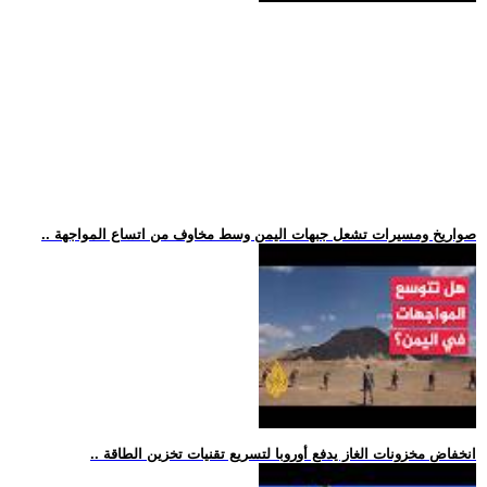
.. صواريخ ومسيرات تشعل جبهات اليمن وسط مخاوف من اتساع المواجهة
.. انخفاض مخزونات الغاز يدفع أوروبا لتسريع تقنيات تخزين الطاقة