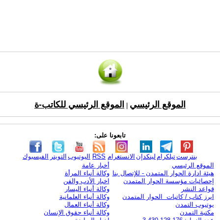
الموقع الرئيسي
الموقع الرئيسي للكاتب-ة
|
تابعونا على:
بنترست
تيلكرام
لينكدإن
الانستغرام
RSS
اليوتيوب
التويتر
الفيسبوك
الموقع الرئيسي
أخبار عامة
هيئة ادارة الحوار المتمدن - للإتصال بنا
وكالة أنباء المرأة
إحصائيات مؤسسة الحوار المتمدن
اخبار الأدب والفن
قواعد النشر
وكالة أنباء اليسار
ابرز كتاب / كاتبات الحوار المتمدن
وكالة أنباء العلمانية
يوتيوب التمدن
وكالة أنباء العمال
مكتبة التمدن
وكالة أنباء حقوق الإنسان