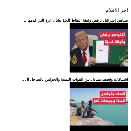
اخر الافلام
.. نتنياهو: إسرائيل ترفض وثيقة النقاط الـ15 بشأن غزة التي قدمها
.. اشتباكات وقصف متبادل بين القوات اليمنية والحوثيين بالساحل ال