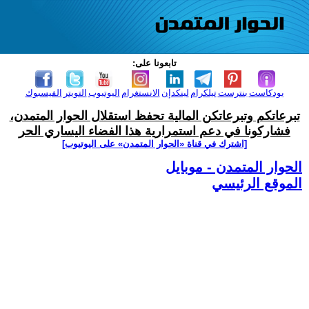
تابعونا على:
بودكاست
بنترست
تيلكرام
لينكدإن
الانستغرام
اليوتيوب
التويتر
الفيسبوك
تبرعاتكم وتبرعاتكن المالية تحفظ استقلال الحوار المتمدن،
فشاركونا في دعم استمرارية هذا الفضاء اليساري الحر
[اشترك في قناة ‫«الحوار المتمدن» على اليوتيوب]
الحوار المتمدن - موبايل
الموقع الرئيسي