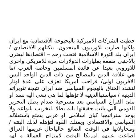
حظيت الشركات الاميركية بالبحبوحة الاقتصادية مع ايران
ولكنها صارت للاوربيون المتحدون- بتكتلهم الاقتصادي /
ايران بلد الثورة الاسلامية فتحت رحم – اقتصادها ليقترن
بالاجنبي منفعة بمليارات الدولارات مرة للامريكي واخرى
للاوروبي بعيدا عن فائدة المسلمين وخاصة العرب /ما
هي علاقة الدين بالمصالح بين ذات الدين الواحد اليس
الاقربون اولى/ فراحت امريكا تعزف على عدة اوتار
لنشدد الخناق بالهجوم السياسي ضد ايران نتيجة تثويراته
الدينية / سياستهاالدينية لا تؤهلها لما هي تبغي اليه بسد او
ملئ الفراغ السياسي بعد مسرحية صدام بطل التحرير
القومي التي بانت حقيقتها بانه بطلا للتخريب بانواعه ولا
يوجد ستراتيجيا كيان اسلامي او عربي يتمتع باستقلاله
السياسي والاقتصادي ويمتلك القوة لتؤهله لذلك البتته /
ومحاولاتها في الوقت الضائع حالهاحال غريمها العراق
اضاعت عليهم امريكا الوقت لامتزاج العمالة و لهو