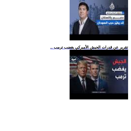
.. تقرير عن قدرات الجيش الأميركي يغضب ترمب