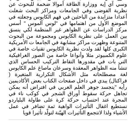
وسي آي إيه ووزارة الطاقة أموالا ضخمة للبحوث عن
نظرية الفوضى وفي الجامعات ومراكز البحث شغلت
أعدادا متزايدة من الباحثين في فهم الكايوس وجعلته في
الموضع الأول من اهتمامها في "لوس آلموس " أسس
مركز الدراسات عن الظواهر غير المنظمة لكي ينسق
بين العمل على نظرية الكايوس ومجموعة من البحوث
المتنوعة وظهرت مراكز مشابهة في الجامعا ت الأمريكية
الكبرى كلها لقد ولدت نظرية الكايوس تقنيات خاصة في
علوم الكمبيوتر مثلا وأنواعا خاصة من الصور الغرافيكية
التي بات في مقدورها التقاط التركيب الحساس الذي
تنشأ منه الظواهر المعقدة وسرعان ماصاغ علم الكايوس
لغة مصطلحاته مثل الأشكال التكرارية المتغيرة (
فراكتال) يبدي في داخل صفحات الكتاب بعض الأكاديمين
رأيه "يتجسد جوهر العلم الغربي في افتراض أنه يمكن
تجاهل حركة سقوط أوراق الشجر في كوكب ناء في
المجرة عند احتساب حركة كرة على طاولة البلياردو
نستطيع اغفال التأثيرات الواهية ثمة تضافر في عمل
الأشياء ولذا لاتتجمع التأثيرات الهيّنة لتولّد تأثيرا قويا