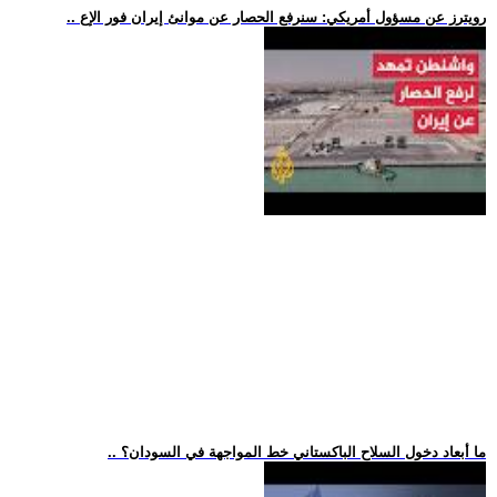
.. رويترز عن مسؤول أمريكي: سنرفع الحصار عن موانئ إيران فور الإع
.. ما أبعاد دخول السلاح الباكستاني خط المواجهة في السودان؟