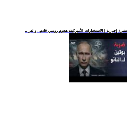
.. نشرة إخبارية | الاستخبارات الأميركية: هجوم روسي قادم.. والعر