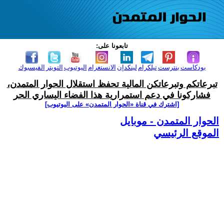
تابعونا على:
بودكاست
بنترست
تيلكرام
لينكدإن
الانستغرام
اليوتيوب
التويتر
الفيسبوك
تبرعاتكم وتبرعاتكن المالية تحفظ استقلال الحوار المتمدن،
فشاركونا في دعم استمرارية هذا الفضاء اليساري الحر
[اشترك في قناة ‫«الحوار المتمدن» على اليوتيوب]
الحوار المتمدن - موبايل
الموقع الرئيسي