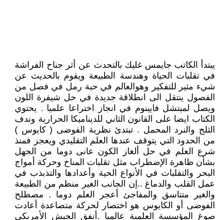
يبتدأ الكاتب جايمس غليك بالتحدث عن أثر جناح الفراشة
في تقلبات الحياة وهندسة الطبيعة ويقوم بالحديث عن
شيء مثير للتفكير وهوالعالم في حبة رمل في فصل من
الفصول ينتقل الى انطلاقة جديدة في حل شيفرة اللون
ويصل لميتشل فايينوم في انجاز اختراعا علميا . يحتوي
الكتاب ايضا على القانون الثاني للديناميكا الحرارية وندف
الثلج والنرد المحمل . تبتدئ نظرية الفوضى ( كايوس )
من الحدود التي يتوقف عندها العلم التقليدي ويعجز فمنذ
شرع العلم في حل ألغاز الكون عانى دوما من الجهل
بشأن ظاهرة الإضطراب مثل تقلبات المناخ وحركة أمواج
البحر والتقلبات في الأنواع الحية وأعدادها والتذبذب في
عمل القلب والدماغ ..إن الجانب الغير منظم من الطبيعة
والغير متناسق والمفاجئ أعجر العلم دوما . مصطلح
الفوضى أو الكايوس هو اختصار لحركة متصاعدة أعادت
صوغ المؤسسة العلمية عالميا .أنفق الجيش الأمريكي