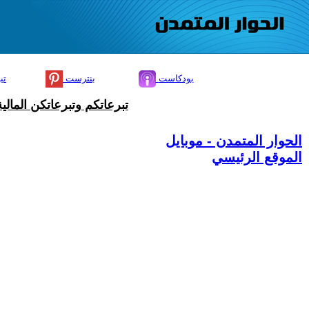
بودكاست
بنترست
تي
تبرعاتكم وتبرعاتكن المال
الحوار المتمدن - موبايل
الموقع الرئيسي