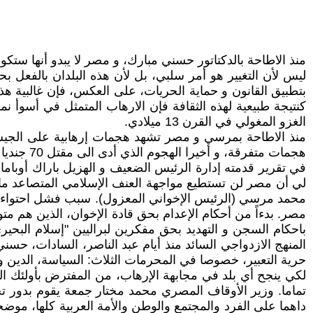
منذ الاطاحة بالدكتاتور حسني مبارك، و مصر لا يبدو أنها ستك
ليس لأن التغيير هو أمر سلبي، بل لأن هذه البلدان بالفعل 
بتطبيق القانون و حماية الحريات، على العكس، فإن غالبية هذ
كنتيجة طبيعية لهذه الثقافة فإن الارهاب المتمثل في أسوأ نم
الغزو المغولي في القرن 13 ميلادي.
هجمات متفرقة، و أخيرا الهجوم الذي أدى الى مقتل 70 جنديا في سيناء في الثاني من يوليو و قتل النائب العام المصري.
لي أن مصر لن تستطيع مواجهة العنف الإسلامي المتصاعد ما د
محمد مرسي (الرئيس الإخواني المعزول). سبب فشل احتواء ال
مصر. بدءاً من أحكام الإعدام بحق قادة الإخوان، الذين هم مت
باحكام السجن و التهديد بحق مفكرين لبراليين "إسلام البحير
المنهج الازدواجي السائد منذ أيام عبد الناصر، السادات، حسن
حرية التعبير، خصوصا في المحرمات الثلاث: السياسة، الدين 
لكي ينجح أي بلد في مجابهة الإرهاب، من المفترض بأولئك الم
تماما. وزير الأوقاف المصري محمد مختار جمعة يقوم بدور ت
داهما على الفرد والمجتمع والوطن والأمة العربية كلها، موضحا