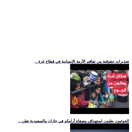
.. تحذيرات حقوقية من تفاقم الأزمة الإنسانية في قطاع غزة
.. الحوثيون يعلنون استهداف مصفاة أرامكو في جازان والسعودية تعلن