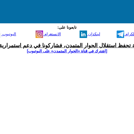
تابعونا على:
لكرام
لينكدإن
الانستغرام
اليوتيوب
ية تحفظ استقلال الحوار المتمدن، فشاركونا في دعم استمرارية 
[اشترك في قناة ‫«الحوار المتمدن» على اليوتيوب]