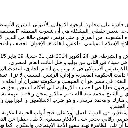
ون قادرة على مجابهة الهجوم الارهابي الأصولي. الشرق الأوسط 
بحاجة لتغيير حقيقي. المشكلة هي أن شعوب المنطقة "المسلمة
ه الشعوب، من العراق و حتى تونس، تعيش حالة من التدين لا تر
اذج الإسلام السياسي "داعش، القاعدة، الإخوان" تعصف بالمنطق
في تقرير قدمته إدارة الرئيس الضعيف و الهزيل باراك أوباما للكونغ
امت الحكومة المصرية و إدارة الرئيس السيسي لا تزال تستخد
عنف في مصر هو أن السيسي و حكومته تعتبران أن الملف الأم
ورطون فعليا في العمليات الإرهابية، الى أحكام السجن بحق صح
ي و الشيخ محمد عبد الله نصر مثالا و سجن راقصة بتهمة نشر 
ي مبارك و محمد مرسي، و هو ضرب الإسلاميين و اللبراليين و ا
و الجنس.
تنفذين في الدولة العمل أولا على فتح أبواب الحرية الفكرية 
خريبي رقابي يحجر على الأفكار بمستوى لا يقل خطرا عن الد
 أن تلك الظاهرة تهدد نسيج الأمة الاجتماعي والفكري، كما تهدد