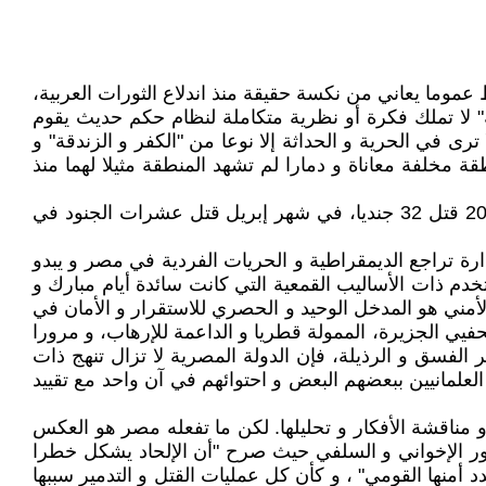
عموما يعاني من نكسة حقيقة منذ اندلاع الثورات العربية،
" لا تملك فكرة أو نظرية متكاملة لنظام حكم حديث يقوم
ى في الحرية و الحداثة إلا نوعا من "الكفر و الزندقة" و
ة مخلفة معاناة و دمارا لم تشهد المنطقة مثيلا لهما منذ
منذ الاطاحة بمرسي و مصر تشهد هجمات إرهابية على الجيش و الشرطة. في 24 أكتوبر 2014 قتل 31 جنديا، 29 يناير 2015 قتل 32 جنديا، في شهر إبريل قتل عشرات الجنود في
رس الأمريكي في 7 يوليو من العام الجاري، انتقدت الإدارة تراجع الديمقراطية و الحريات الفردية في مصر و يبدو
م ذات الأساليب القمعية التي كانت سائدة أيام مبارك و
ني هو المدخل الوحيد و الحصري للاستقرار و الأمان في
فيي الجزيرة، الممولة قطريا و الداعمة للإرهاب، و مرورا
الفسق و الرذيلة، فإن الدولة المصرية لا تزال تنهج ذات
لعلمانيين ببعضهم البعض و احتوائهم في آن واحد مع تقييد
و مناقشة الأفكار و تحليلها. لكن ما تفعله مصر هو العكس
ور الإخواني و السلفي حيث صرح "أن الإلحاد يشكل خطرا
 أمنها القومي" ، و كأن كل عمليات القتل و التدمير سببها