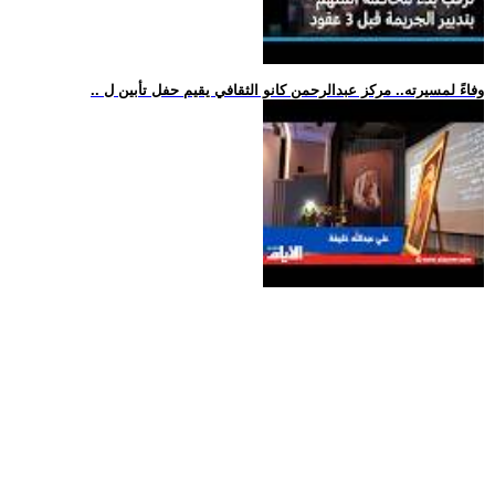
.. وفاءً لمسيرته.. مركز عبدالرحمن كانو الثقافي يقيم حفل تأبين ل