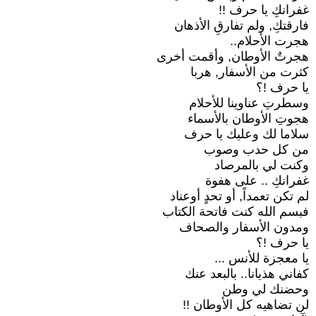
غفرانكِ يا حرف !!
فارقتكِ, ولم تفارقِ الأذهان
هجرت الأحلام..
هجرتٌ الأوطان, وأقمت أخرى
كثرت من الأسفار, هربا
يا حرف !؟
وسطرتِ عناوينا للأحلام
هجوتِ الأوطان بالأسماء
سلاما لك وعليك يا حرف
من كل حدب وصوب
وكنت لي بالمرصاد
غفرانكِ .. على هفوة
لم تكن تعمداً, أو تحدٍ أوعناد
فبسم الله كنت فاتحة الكتاب
ومدون الأسفار والصحاف
يا حرف !؟
يا معجزة للأنس ...
كفاني هذيانا.. بالبعد عنك
وحضنك لي وطن
لن تضاهيه كل الأوطان !!