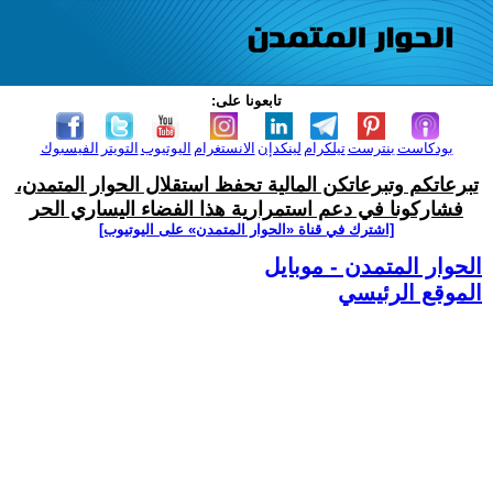
تابعونا على:
بودكاست
بنترست
تيلكرام
لينكدإن
الانستغرام
اليوتيوب
التويتر
الفيسبوك
تبرعاتكم وتبرعاتكن المالية تحفظ استقلال الحوار المتمدن،
فشاركونا في دعم استمرارية هذا الفضاء اليساري الحر
[اشترك في قناة ‫«الحوار المتمدن» على اليوتيوب]
الحوار المتمدن - موبايل
الموقع الرئيسي