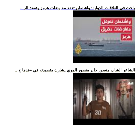
.. باحث في العلاقات الدولية: واشنطن تعقد مفاوضات هرمز وتفقد الر
.. الشاعر الشاب منصور جابر منصور المري يشارك بقصيدته في «قدها ج