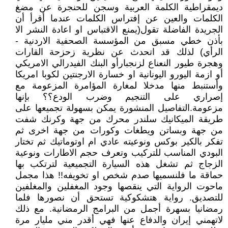
ديمقراطية الكلمة العربية وسجن للحنجرة عن مضغ
الكلمات والعين عن إفتراس الكلمات عندما أقرأ أن
الجريدة الفاضلة تقول(يمنع الاقتباس او اعادة النشر الا
بأذن خطي مسبق من المؤسسة الصحفية الاردنية -
الرأي) لذلك قد اتحدث عن نظرية زحزحة القارات
وهجرة طيور النعناع لزنجبارأو البنك الفيدرالي الامريكي
أو ازمة اليورو اليونانية او خسارة الارجنتين لكوبا امريكا
وأستنبط منها مدخلا لمغارة المؤامرة المزعومة مع
إصراري على التنجيم وضرب الودع؟؟ بإنها
مزعومة.التفاصيل المنشورة يمكن بسهولة تجميعها على
طريقة الميكانيك سلندر محرك من جهة وكرنك شفت
من جهة وبساتن ويطغات وكورات من جهة اخرى ثم
تفكر بالكير بوكس ونوعيته عادي ام اوتوماتيك ثم تختار
البودي المناسب للتركيب وتعرف حجم الاطارات ونوعية
الزجاج ثم تشغل هذه السيارة التجميعية لترتكب بها
حماقة ما فلنسميها صدم شخص او تخويفه!! هذا مجمل
ماحوت الرواية التي ينقصها وجود المغفلين والمغلفين
للتصديق. رواية هتشكوكية تستحق أن نصورها فلما
رمضانيا بسهرة أجمل من البرامج الرمضانية. مع ذلك
لاتهمني إيران والدفاع عنها فهي أقدر مني مليار مرة