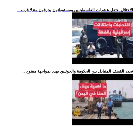
.. الاحتلال يعتقل عشرات الفلسطينيين ومستوطنون يحرقون منزلا قرب
.. تجدد القصف المتبادل بين الحكومة والحوثيين يهدد بمواجهة مفتوح