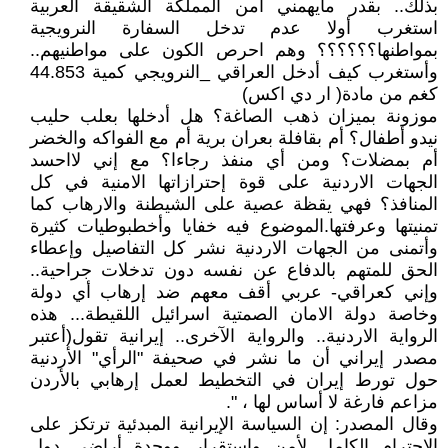
بذلك.. بقدر مايهمني أمن المملكة الشقيقة العربية
استغرب أولا عدم تدخل السفارة النرويجية
بمواطنها؟؟؟؟؟؟ وهم احرص الكون على مواطنيهم..
وأستغرب كيف أدخل العراقي _النرويجي كمية 44.853
كغم من مادة( ار دي اكس)
موزونة بميزان ذهب الصاغة؟ هل أدخلها بعلب حليب
نيدو أطفال؟ أم بقافلة بعران برية أم مع الفواكه والخضر
أم بمضلات؟ ومن أي منفذ رجاءا؟ مع إني لااحسد
الجهات الاردنية على قوة إحترازاتها الامنية في كل
المنافذ؟ فهي يقظة عصية على الشيطنة والارهاب كما
تمنيتها وعرفتها.الموضوع فيه خفايا وأخطبوطيات كثيرة
وأتمنى من الجهات الاردنية نشر كل التفاصيل وإعطاء
الحق للمتهم بالدفاع عن نفسه دون تدخلات جراحية..
وإني كعراقي- عربي أقف معهم ضد إرهاب أي دولة
وخاصة دولة الامان الصمتية اسرائيل اللقيطة... هذه
الرواية الاردنية.. والرواية الآخرى.. إيرانية تقول(أعتبر
مصدر إيراني أن ما نشر في صحيفة "الرأي" الأردنية
حول تورط إيران في التخطيط لعمل إرهابي بالأردن
مزاعم فارغة لا أساس لها ، ".
وقال المصدر: إن السياسة الإيرانية المبدئية ترتكز على
الاحترام الكامل لأمن واستقرار ووحدة أراضي دول