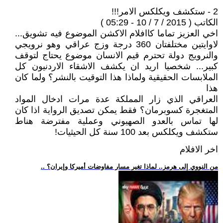
2 - ستكشف ويكلكس الامر!!!
الكاتب ( 2015 / 7 / 10 - 05:29 )
اخي العزيز تماما كاافلام الاكشن الموضوع فيه تشويق...
لاوايتين مختلفتان 360 درجة وزج عراقي وهو نرويجي
والنرويج دولة تحترم قيم الانسان موضوع يحتاج لتوقف
كبير... شخصيا اريد ان يكشف الاشقاء الاردنيون كل
الملابسات الحقيقية ولماذا هذا التوقيت بالنشر؟ ولما كان
هذا
العراقي الذي زار المملكة عدة مرات ادخال المواد
المتغجرة كسوبرمان؟ فقط يمكن تصديق الرواية اذا كان
لها تماس بالعدو الصهيوني وعملية مفترضة هناط
ستكشف ويكلكس بعد 100 سنة كل الحيثيات!
اخر الافلام
.. من النووي إلى هرمز.. لماذا تغير مسار مفاوضات أميركا وإيران؟