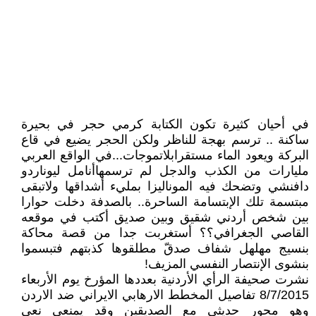
في أحيان كثيرة تكون الكتابة كرمي حجر في بحيرة
ساكنة .. ترسم بهجة للناظر ولكن الحجر يضيع في قاع
البركة ويعود الماء مستقرابلاتموجات...في الواقع العربي
مليارات من الكذب والدجل لم ترسمهاأنامل ليوناردو
دافنشي وتضحك فيه الموناليزا بمليء أشداقها ولاتبقى
مبتسمة تلك الإبتسامة الساحرة.. بالصدفة دخلت حوارا
بين شخص أردني شقيق وبين صديق أكتب في موقعه
القاصي الجغرافي؟؟ أستغربت جدا من قصة محاكة
بنسيج مهلهل شفاف صدقّ مطلقوها كذبتهم فتبسموا
بنشوى الإنتصار النفسي المزيف!
نشرت صحيفة الرأي الأردنية بعددها المؤرخ يوم الأربعاء
8/7/2015 تفاصيل المخطط الارهابي الايراني ضد الاردن
وهو محور حديثي مع الصديقين وقد يمنعي نعي