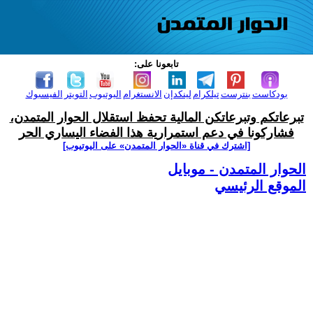
تابعونا على:
بودكاست
بنترست
تيلكرام
لينكدإن
الانستغرام
اليوتيوب
التويتر
الفيسبوك
تبرعاتكم وتبرعاتكن المالية تحفظ استقلال الحوار المتمدن،
فشاركونا في دعم استمرارية هذا الفضاء اليساري الحر
[اشترك في قناة ‫«الحوار المتمدن» على اليوتيوب]
الحوار المتمدن - موبايل
الموقع الرئيسي