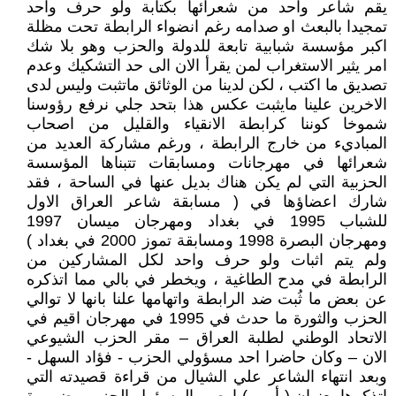
يقم شاعر واحد من شعرائها بكتابة ولو حرف واحد
تمجيدا بالبعث او صدامه رغم انضواء الرابطة تحت مظلة
اكبر مؤسسة شبابية تابعة للدولة والحزب وهو بلا شك
امر يثير الاستغراب لمن يقرأ الان الى حد التشكيك وعدم
تصديق ما اكتب ، لكن لدينا من الوثائق ماتثبت وليس لدى
الاخرين علينا مايثبت عكس هذا بتحد جلي نرفع رؤوسنا
شموخا كوننا كرابطة الانقياء والقليل من اصحاب
المباديء من خارج الرابطة ، ورغم مشاركة العديد من
شعرائها في مهرجانات ومسابقات تتبناها المؤسسة
الحزبية التي لم يكن هناك بديل عنها في الساحة ، فقد
شارك اعضاؤها في ( مسابقة شاعر العراق الاول
للشباب 1995 في بغداد ومهرجان ميسان 1997
ومهرجان البصرة 1998 ومسابقة تموز 2000 في بغداد )
ولم يتم اثبات ولو حرف واحد لكل المشاركين من
الرابطة في مدح الطاغية ، ويخطر في بالي مما اتذكره
عن بعض ما ثُبت ضد الرابطة واتهامها علنا بانها لا توالي
الحزب والثورة ما حدث في 1995 في مهرجان اقيم في
الاتحاد الوطني لطلبة العراق – مقر الحزب الشيوعي
الان – وكان حاضرا احد مسؤولي الحزب - فؤاد السهل -
وبعد انتهاء الشاعر علي الشيال من قراءة قصيدته التي