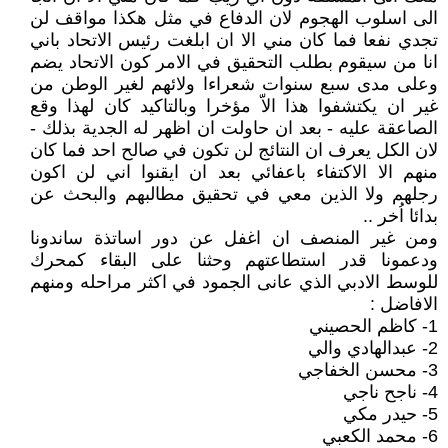
الى اسلوب الهجوم لان الدفاع في مثل هكذا مواقف لن
تجدي نفعا فما كان مني الا ان ابلغت رئيس الاتحاد باني
انا من سيقوم بطلب التحقيق في الامر كون الاتحاد يضم
وعلى مدى سبع سنوات شعراءا ولائهم لغير الوطن من
غير ان يكتشفوا هذا الاّ مؤخرا وبالتاكيد كان لهذا وقع
الصاعقة عليه - بعد ان حاولت ان اظهر له الجدية بذلك -
لان الكل يعرف ان النتائج لن تكون في صالح احد فما كان
منهم الا الاكتفاء باعفائي بعد ان ايقنوا اني لن اكون
رجلهم ولا الذين معي في تحقيق مطالبهم والبحث عن
بدائا اُخر ..
ومن غير المنصف ان اغفل عن دور اساتذة ساندونا
ودعمونا قدر استطاعتهم وحثنا على البقاء كمحرك
للوسط الادبي الذي عانى الجمود في اكثر مراحله ومنهم
الافاضل :
1- كاظم الحصيني
2- عبدالهادي والي
3- محسن الخفاجي
4- ناجح ناجي
5- حيدر مكي
6- محمد الكعبي