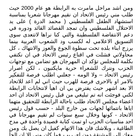
ومن اشد مراحل مامرت به الرابطة هو عام 2000 حيث
طلب مني رئيس الاتحاد ان نقيم مهرجانا شعريا بمناسبة
استشهاد الطفل الفلسطيني ( محمد الدرة ) على يد
الاحتلال الفلسطيني وان تمجد القصائد القائد ودوره في
دعم الانتفاضة الفلسطينة والتي كنا نراها لاتتعدى سوى
التسويق الاعلامي له لكسب ود الشعوب العربية بينما
يرزح ابناء بلده تحت سطوة الجوع والعوز والانتهاك ، كل
محاولاتي فشلت في اقناع رئيس الاتحاد في ان نكتفي
بكلمة للمجلس تؤكد ان المهرجان هو تضامن مع توجهات
الحزب ونترك للشعراء حرية مايكتبون ، لكن اصرار
رئيس الاتحاد – ولا الومه - جعلني اطلب فرصة للتفكير
بالامر او بالاحرى فرصة للهرب حيث اني لم اعد للاتحاد
الا بعد اشهر حيث يفترض بي ان اهيأ لانتخابات الرابطة
لكني فوجئت انه تم تبليغي من قبل رئيس الاتحاد ان احد
اعضاء مجلس الاتحاد طلب باحالة الرابطة للتحقيق متهما
اياها بانتمائها لجهات من خارج البلد - حسب قول رئيس
الاتحاد - كونها وخلال سبع سنوات لم تقيم مهرجانا في
احد مناسبات الحزب او تمت كتابة قصيدة واحدة في مدح
الطاغية ، وبلاشك فان هذا الاتهام كفيل ان يصل بك ومن
معك الى المشنقة دون اي ريب فما كان مني الا ان الجأ