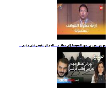
.. مهدي لعريبي: من السينما إلى -مافيا-... الجزائر تقبض على زعيم