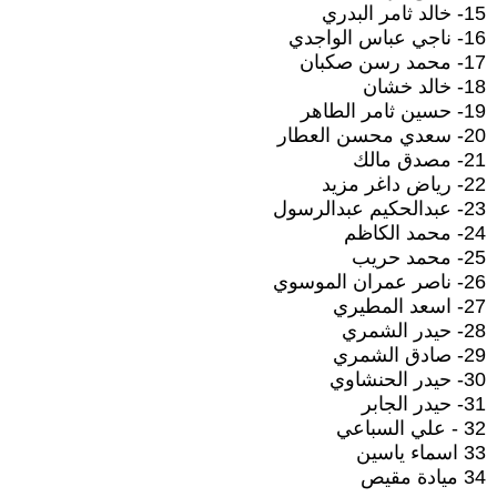
15- خالد ثامر البدري
16- ناجي عباس الواجدي
17- محمد رسن صكبان
18- خالد خشان
19- حسين ثامر الطاهر
20- سعدي محسن العطار
21- مصدق مالك
22- رياض داغر مزيد
23- عبدالحكيم عبدالرسول
24- محمد الكاظم
25- محمد حريب
26- ناصر عمران الموسوي
27- اسعد المطيري
28- حيدر الشمري
29- صادق الشمري
30- حيدر الحنشاوي
31- حيدر الجابر
32 - علي السباعي
33 اسماء ياسين
34 ميادة مقيص