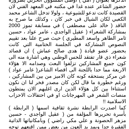
اتذكرها بعنوان ( أمي ) اوصى المسؤول الحزبي بضرورة
حضور الشاعر عنده غدا في مكتبه في المعهد الفني لان
القصيدة كانت تدعو للشيوعية ، ولولا تدخل الشاعر محمد
الكعبي لكان الشيال في خبر كان ، وكذلك ما صرح به
الناقد ( خالد على مصطفى ) في مسابقة تموز 2000
بمشاركة الشعراء ( عقيل الواجدي ، عامر عواد ، حسين
ثامر الطاهر واسعد المطيري ) حيث صرح علنا بعد تقييم
النصوص المشاركة في الجلسة الختامية التي كانت
بحضور عضو قيادة ( هدى صالح عماش ) ان قصائد
شعراء ذي قار تفتقد للحس الوطني وهي اشارة منه الى
كون جميع المشاركين تزلفوا البعث وصدامه الا هؤلاء
الاربعة مما حدا باللجنة الى اقصاء الشاعر( عامر عواد )
عن مركز يستحقه كونه كان الاميز من بين المشاركين ،
ورغم خطورة ما قال لكن كان مصدر فخر لنا ان نكون
استثناءا بين كل هؤلاء الذين ارى اغلبهم الان يمتطون
منصات الشعر في المهرجانات او في احتفالات الاحزاب
الاسلامية !!
كما اصدرت الرابطة نشرة ثقافية اسمها ( الرابطة )
بأسرة تحريرها المؤلفة من ( عقيل الواجدي - حسين
مزهر الحصونة و علي مكي راضي ) وبامكانياتها الذاتية
الفقيرة جدا وبمد يد العون من بعض ممن اقنعهم توجه