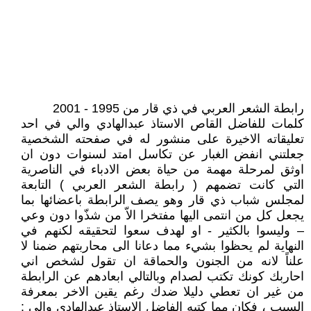
رابطة الشعر العربي في ذي قار من 1995 - 2001
كلمات للفاضل القاص الاستاذ عبدالهادي والي في احد
تعليقاته الاخيرة على منشور له في صفحته الشخصية
جعلتني انفض الغبار عن تكاسل امتد لسنوات دون ان
اوثق لمرحلة مهمة من حياة بعض الادباء في الناصرية
التي كانت تضمهم ( رابطة الشعر العربي ) التابعة
لمجلس شباب ذي قار وهو يصف الرابطة باعضائها بما
يجعل كل من انتمى اليها مفتخرا الاّ من شذّوا دون وعي
– وليسوا بالكثير - او لهدف سعوا لتحقيقه لكنهم في
النهاية لم يحظوا بشيء مما دعانا الى محاربتهم ضمنا لا
علناً لانه من الجنون والحماقة ان تقول لشخص اني
احاربك كونك تكتب لصدام وبالتالي ابعادهم عن الرابطة
من غير ان تعطي دليلا ضدك رغم يقين الاخر بمعرفة
السبب ، فكان مما كتبه الفاضل الاستاذ عبدالهادي والي :