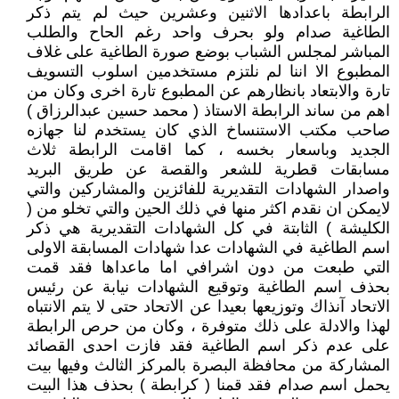
الرابطة باعدادها الاثنين وعشرين حيث لم يتم ذكر
الطاغية صدام ولو بحرف واحد رغم الحاح والطلب
المباشر لمجلس الشباب بوضع صورة الطاغية على غلاف
المطبوع الا اننا لم نلتزم مستخدمين اسلوب التسويف
تارة والابتعاد بانظارهم عن المطبوع تارة اخرى وكان من
اهم من ساند الرابطة الاستاذ ( محمد حسين عبدالرزاق )
صاحب مكتب الاستنساخ الذي كان يستخدم لنا جهازه
الجديد وباسعار بخسه ، كما اقامت الرابطة ثلاث
مسابقات قطرية للشعر والقصة عن طريق البريد
واصدار الشهادات التقديرية للفائزين والمشاركين والتي
لايمكن ان نقدم اكثر منها في ذلك الحين والتي تخلو من (
الكليشة ) الثابتة في كل الشهادات التقديرية هي ذكر
اسم الطاغية في الشهادات عدا شهادات المسابقة الاولى
التي طبعت من دون اشرافي اما ماعداها فقد قمت
بحذف اسم الطاغية وتوقيع الشهادات نيابة عن رئيس
الاتحاد آنذاك وتوزيعها بعيدا عن الاتحاد حتى لا يتم الانتباه
لهذا والادلة على ذلك متوفرة ، وكان من حرص الرابطة
على عدم ذكر اسم الطاغية فقد فازت احدى القصائد
المشاركة من محافظة البصرة بالمركز الثالث وفيها بيت
يحمل اسم صدام فقد قمنا ( كرابطة ) بحذف هذا البيت