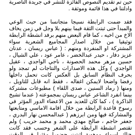
حين تم تقديم النصوص الفائزة للنشر في جريدة الناصرية
وادلتنا في هذا قائمة وموثقة .
فقد ضمت الرابطة نسيجا متجانسا من حيث الوعي
والمبدأ حتى ثبتت الثقة فيما بينهم بلا وجل في زمن يخاف
الاخ من اخيه ، كما قام البعض منهم برفد انشطة الرابطة
توثيقيا من خلال اصدار المجاميع الشعرية سواء
المشتركة او المنفردة ومنهم : ( عباس ريسان ، عدنان
عزيز دفار ، حيدر عبدالخضر ، عامر عود ، علي الشيال ،
حسين مزهر محمد الحصونة ، ناجي الواجدي ، عقيل
الواجدي ) وكل هذه الاصدارات والنتاجات لم تمجد ولو
بحرف النظام السابق بل العكس كانت تحمل داخلها
رفضا واضحا لايمكن اغفاله ، فقط انه قابل للتاويل ،
ومنها ( رماد السنين ، صدى اللقاء ) مطبوعات مشتركة
بينما انفرد الشاعر عباس ريسان بمجموعته ( عندما تشيخ
الذاكرة ) ، كما كان للعديد من الاعضاء الدور المؤثر في
رسوخ قاعدة الرابطة من خلال اقامة الاماسي ومتابعتها
والمشاركة فيها ومن ابرزهم ( عبدالمحسن نهار البدري ،
جعفر حاجم ، صالح مهدي محمد و محمد حريب ) ولم
تقتصر انشطة الرابطة على الشعر وحسب فقد كانت
هناك اسماء موهوبة اثبتت حضورا مؤثرا في الوقت