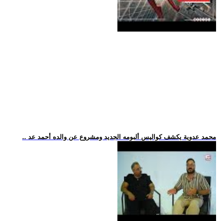
.. محمد عدوية يكشف كواليس ألبومه الجديد ومشروع عن والده أحمد عد