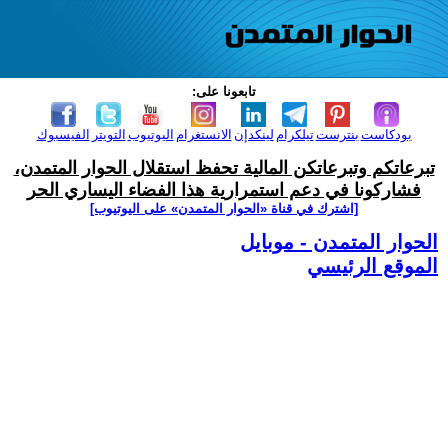
تابعونا على:
بودكاست
بنترست
تيلكرام
لينكدإن
الانستغرام
اليوتيوب
التويتر
الفيسبوك
تبرعاتكم وتبرعاتكن المالية تحفظ استقلال الحوار المتمدن،
فشاركونا في دعم استمرارية هذا الفضاء اليساري الحر
[اشترك في قناة ‫«الحوار المتمدن» على اليوتيوب]
الحوار المتمدن - موبايل
الموقع الرئيسي