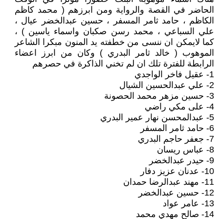
الحاضر في القصة والرواية ومن ابرزهم ( محمد كاظم
الكاظم ، حامد ثامر المسفر ، حسين عبدالخضر عيال ،
علي السباعي ، محمد رسن صكبان واسماء ياسين ) ،
كما لايمكن ان ننسى من خطفته يد المنون مبكرا الشاعر
الموهوب ( خالد ثامر البدري ) وكان من ابرز اعضاء
الرابطة للفترة تلك ان لم تخني الذاكرة في حصرهم
1- عقيل فاخر الواجدي
2- علي عبدالحسين الشيال
3- حسين مزهر محمد الحصونة
4- على مكي راضي
5- عبدالمحسن نهار عمير البدري
6- حامد ثامر المسفر
7- جعفر حاجم البدري
8- عباس ريسان
9- حيدر عبدالخضر
10- عدنان عزيز دفار
11- مهند عبدالرضا حمدان
12- حسين عبدالخضر
13- عامر عواد
14- صالح مهدي محمد