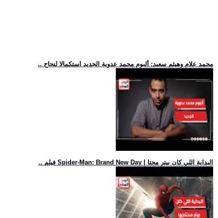
.. محمد علام وهيثم سعيد: ألبوم محمد عدوية الجديد استكمالا لنجاح
.. فيلم Spider-Man: Brand New Day | البداية اللي كان بيتر محتا