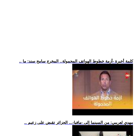
.. كلمة أخيرة -أزمة خطوط الهواتف المحمولة.. المخرج سامح سند: ما
.. مهدي لعريبي: من السينما إلى -مافيا-... الجزائر تقبض على زعيم