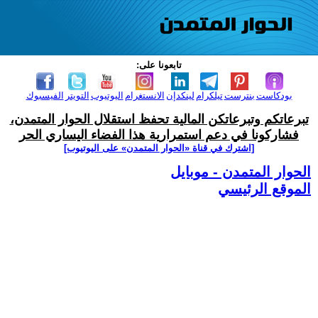
تابعونا على:
بودكاست
بنترست
تيلكرام
لينكدإن
الانستغرام
اليوتيوب
التويتر
الفيسبوك
تبرعاتكم وتبرعاتكن المالية تحفظ استقلال الحوار المتمدن،
فشاركونا في دعم استمرارية هذا الفضاء اليساري الحر
[اشترك في قناة ‫«الحوار المتمدن» على اليوتيوب]
الحوار المتمدن - موبايل
الموقع الرئيسي