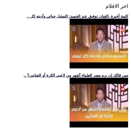
اخر الافلام
.. كلمة أخيرة -الفنان توفيق عبد الحميد: التمثيل حياتي وأديته كل
.. مين قالك إن بره مصر العلماء أشهر من لاعبي الكرة أو الفنانين؟