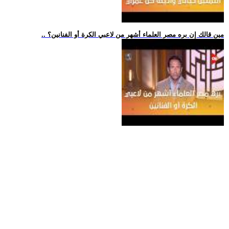
.. مين قالك إن بره مصر العلماء أشهر من لاعبي الكرة أو الفنانين؟