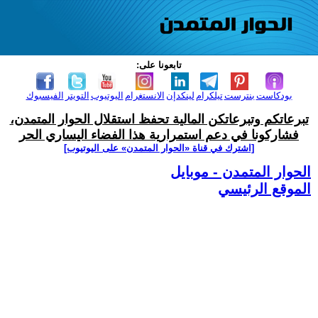
تابعونا على:
بودكاست
بنترست
تيلكرام
لينكدإن
الانستغرام
اليوتيوب
التويتر
الفيسبوك
تبرعاتكم وتبرعاتكن المالية تحفظ استقلال الحوار المتمدن،
فشاركونا في دعم استمرارية هذا الفضاء اليساري الحر
[اشترك في قناة ‫«الحوار المتمدن» على اليوتيوب]
الحوار المتمدن - موبايل
الموقع الرئيسي