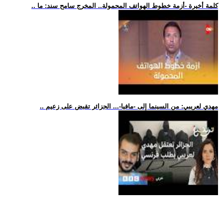
.. كلمة أخيرة -أزمة خطوط الهواتف المحمولة.. المخرج سامح سند: ما
.. مهدي لعريبي: من السينما إلى -مافيا-... الجزائر تقبض على زعيم