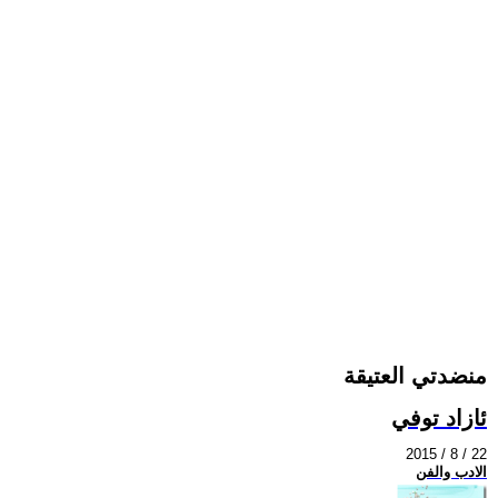
منضدتي العتيقة
ئازاد توفي
2015 / 8 / 22
الادب والفن