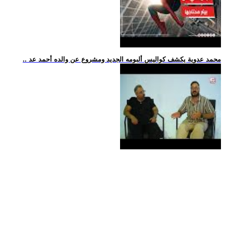
.. محمد عدوية يكشف كواليس ألبومه الجديد ومشروع عن والده أحمد عد