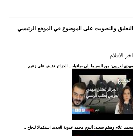
التعليق والتصويت على الموضوع في الموقع الرئيسي
اخر الافلام
.. مهدي لعريبي: من السينما إلى -مافيا-... الجزائر تقبض على زعيم
.. محمد علام وهيثم سعيد: ألبوم محمد عدوية الجديد استكمالا لنجاح