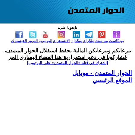
تابعونا على:
بودكاست
بنترست
تيلكرام
لينكدإن
الانستغرام
اليوتيوب
التويتر
الفيسبوك
تبرعاتكم وتبرعاتكن المالية تحفظ استقلال الحوار المتمدن،
فشاركونا في دعم استمرارية هذا الفضاء اليساري الحر
[اشترك في قناة ‫«الحوار المتمدن» على اليوتيوب]
الحوار المتمدن - موبايل
الموقع الرئيسي