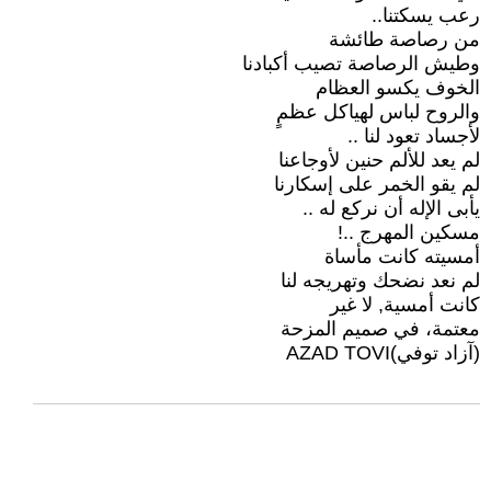
رعب يسكتنا..
من رصاصة طائشة
وطيش الرصاصة تصيب أكبادنا
الخوف يكسو العظام
والروح لباس لهياكل عظمٍ
لأجساد تعود لنا ..
لم يعد للألم حنين لأوجاعنا
لم يقو الخمر على إسكارنا
يأبى الإله أن نركع له ..
مسكين المهرج ..!
أمسيته كانت مأساة
لم نعد نضحك وتهريجه لنا
كانت أمسية, لا غير
معتمة، في صميم المزحة
(آزاد توفي)AZAD TOVI