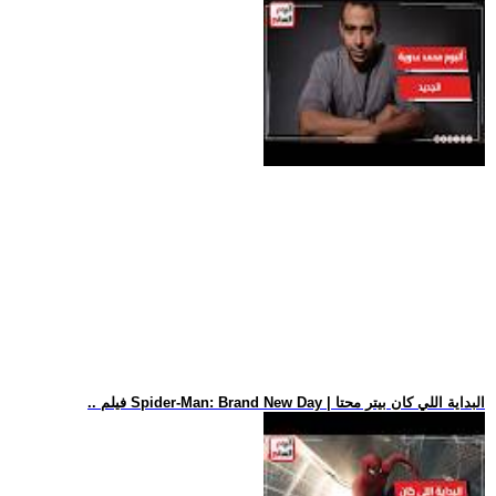
.. فيلم Spider-Man: Brand New Day | البداية اللي كان بيتر محتا