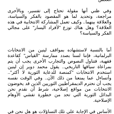
وفي ظني أنها مقولة تحتاج إلى تفسير، وبالأحرى
مراجعة، وتحديد لما هو المقصود بالفكر والسياسة،
والعلاقة بينهما.. وكيف تعمل المشاركة الانتخابية في هذه
العلاقة؟ وهل هناك توزع "لأفراد اليسار" على مجالي
الفكر والسياسة؟
أما بالنسبة لاستشهاده بمواقف لينين من الانتخابات
البرلمانية، فإننا لسنا بصدد ممارسة "القياس" كقاعدة
فقهية، فتناول النصوص والتجارب الأخرى يجب أن يتم
بمراعاة سياقها التاريخي.. يقول محمد دوير إن لينين
استخدم الانتخابات "كمنصة للدعاية الثورية لا أكثر"..
وأتساءل عما يمنعنا من ذلك الآن.. وفي الوقت نفسه
يجب أن نحترم الديمقراطيين الثوريين الذين قد يخوضون
الانتخابات من مواقع إصلاحية، شرط أن نقدم نحن
البدائل الثورية التي تحد من خطورة تفشي الأوهام
الإصلاحية.
الأساس في الإجابة على تلك التساؤلات هو هل نحن في