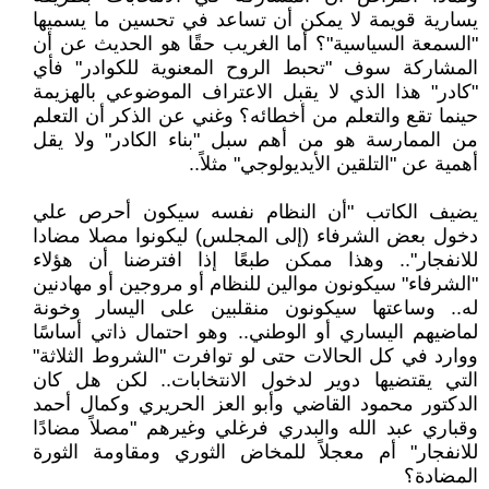
يسارية قويمة لا يمكن أن تساعد في تحسين ما يسميها
"السمعة السياسية"؟ أما الغريب حقًا هو الحديث عن أن
المشاركة سوف "تحبط الروح المعنوية للكوادر" فأي
"كادر" هذا الذي لا يقبل الاعتراف الموضوعي بالهزيمة
حينما تقع والتعلم من أخطائه؟ وغني عن الذكر أن التعلم
من الممارسة هو من أهم سبل "بناء الكادر" ولا يقل
أهمية عن "التلقين الأيديولوجي" مثلاً..
يضيف الكاتب "أن النظام نفسه سيكون أحرص علي
دخول بعض الشرفاء (إلى المجلس) ليكونوا مصلا مضادا
للانفجار".. وهذا ممكن طبعًا إذا افترضنا أن هؤلاء
"الشرفاء" سيكونون موالين للنظام أو مروجين أو مهادنين
له.. وساعتها سيكونون منقلبين على اليسار وخونة
لماضيهم اليساري أو الوطني.. وهو احتمال ذاتي أساسًا
ووارد في كل الحالات حتى لو توافرت "الشروط الثلاثة"
التي يقتضيها دوير لدخول الانتخابات.. لكن هل كان
الدكتور محمود القاضي وأبو العز الحريري وكمال أحمد
وقباري عبد الله والبدري فرغلي وغيرهم "مصلاً مضادًا
للانفجار" أم معجلاً للمخاض الثوري ومقاومة الثورة
المضادة؟