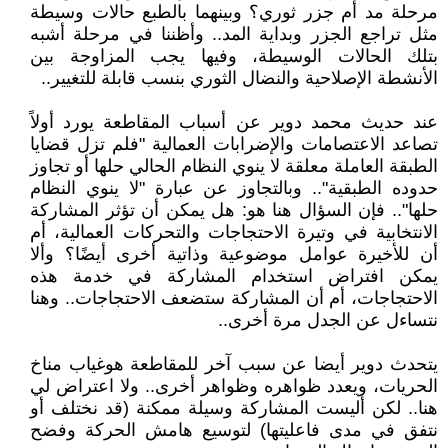
مرحلة مد أم جزر ثوري؟ وبينهما بالطبع حالات وسيطة
مثل تراجع الجزر وبداية المد.. وأظننا في مرحلة أشبه
بتلك الحالات الوسيطة، وفيها يجب المزاوجة بين
الأنشطة الإصلاحية والنضال الثوري بنسب قابلة للتغيير..
عند حديث محمد دوير عن أسباب المقاطعة يورد أولاً
تصاعد الاعتصامات والإضرابات العمالية "فلم تزل قضايا
الطبقة العاملة معلقة لا ينوي النظام الحالي حلها أو تجاوز
حدوده الطبقية".. وبالتجاوز عن عبارة "لا ينوي النظام
حلها".. فإن السؤال هنا هو: هل يمكن أن تؤثر المشاركة
الانتخابية في وتيرة الاحتجاجات والتحركات العمالية، أم
أن للأخيرة عوامل موضوعية وذاتية أخرى أيضًا؟ وألا
يمكن افتراض استخدام المشاركة في خدمة هذه
الاحتجاجات، أم أن المشاركة ستضعف الاحتجاجات.. وهنا
نتساءل عن الجدل مرة أخرى..
يتحدث دوير أيضا عن سبب آخر للمقاطعة هوغياب مناخ
الحريات، ويعدد ظواهره وظواهر أخرى.. ولا اعتراض لي
هنا.. لكن أليست المشاركة وسيلة ممكنة (قد نختلف أو
نتفق في مدى فاعليتها) لتوسيع هامش الحركة وفضح