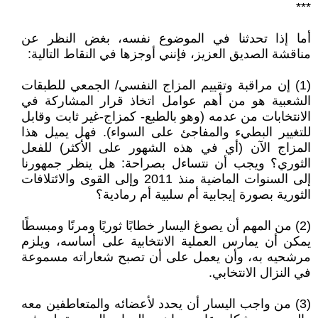
***
أما إذا تحدثنا في الموضوع نفسه، بغض النظر عن
مناقشة الصديق العزيز، فإنني أوجزها في النقاط التالية:
(1) إن مراقبة وتقييم المزاج النفسي/ الجمعي للطبقات
الشعبية هو من أهم عوامل اتخاذ قرار المشاركة في
الانتخابات من عدمه (وهو بالطبع- كمزاج-غير ثابت وقابل
للتغيير البطيء والمفاجئ على السواء). فهل يميل هذا
المزاج الآن (أي في هذه الشهور على الأكثر) للفعل
الثوري؟ ويجب أن نتساءل بصراحة: هل ينظر جمهورنا
إلى السنوات الماضية منذ 2011 وإلى القوى والائتلافات
الثورية بصورة إيجابية أم سلبية أم رمادية؟
(2) من المهم أن يصوغ اليسار خطابًا ثوريًا ومرنًا ومبسطًا
يمكن أن يمارس العملية الانتخابية على أساسه، ويلزم
مرشحيه به، وأن يعمل على أن تصبح شعاراته مسموعة
في النزال الانتخابي.
(3) من واجب اليسار أن يحدد لأعضائه والمتعاطفين معه