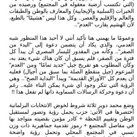
(التي تكتسب أرضية معقوله في المجتمع) ورصيده من
الخبرات (السلبية والإيجابية) والمعارف بالوطن والطبقات
والعالم والإقليم والعصر.. وكل هذا ليس "هشيمًا" بالطبع،
لأن الهشيم يقارب "العدم"..
وعمومًا ما يهمني هنا تأكيد أنني لا أحبذ هذا المنظور شبه
العدمي، والذي يكاد أن يتضمن دعوة إلى "البدء من
الصفر".. وكأنه من المقدور لليسار المصري أن يبدأ كل
فترة من الصفر، فلم يسبق أن كان هناك شيء يعتد به،
وكأن المطلوب هو تفريخ جيل "جديد تمامًا" ومن "العدم"
المزعوم (جيل منقطع الصلة بما سبق من أجيال) فعليه
أن يعدم كل "الأوراق القديمة" ويبدأ "البداية الصح".. وهي
الرؤية التي تنكر وجود أي شيء يمكن البناء عليه.. رغم
أن دعوة وحركة الرسالات السماوية ذاتها لم تفعل هذا !!
وضع محمد دوير ثلاثة شروط لخوض الانتخابات البرلمانية
أختصرها في الآتي: حزب يحمل رؤية وتصور لمستقبل
الوطن وتقييم اللحظة + كادر مؤمن بقضيته متواجد بها
في مفاصل المجتمع + رموز تقدمية جماهيرية ذات وزن
نسبي في المجتمع المحلي وتحمل رؤية واضحة