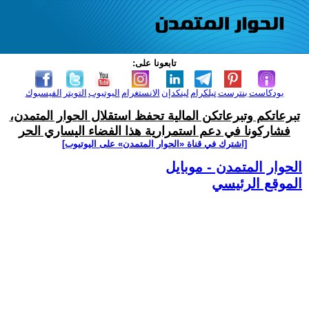
تابعونا على:
بودكاست
بنترست
تيلكرام
لينكدإن
الانستغرام
اليوتيوب
التويتر
الفيسبوك
تبرعاتكم وتبرعاتكن المالية تحفظ استقلال الحوار المتمدن،
فشاركونا في دعم استمرارية هذا الفضاء اليساري الحر
[اشترك في قناة ‫«الحوار المتمدن» على اليوتيوب]
الحوار المتمدن - موبايل
الموقع الرئيسي