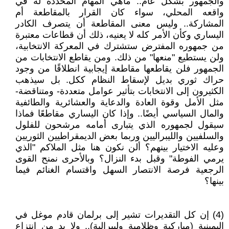
والجمهور بشكل عام.. ماهي المهام المحددة له في
واقعه المحلي، سواء كان القرار بالمقاطعة أم
المشاركة.. وليس معنى المقاطعة أن يتصرف الكادر
اليساري وكأن الأمر كله لا يعنيه، ذلك أن قطاعات معتبرة
من جمهوره المفترض ستشترك في المعركة الانتخابية،
ولن يستطيع "منعها" من ذلك. ومن يقاطع الانتخابات من
الجمهور فلن يقاطعها مقاطعة إيجابية انطلاقًا من وجود
حراك ثوري بديل لإسقاط النظام ككل. بل سيذهب
الكثيرون إلى الانتخابات بتأثير عوامل متعددة- ومتناقضة-
مثل الأمل وقوة العادة والدعاية والعشائرية والطائفية
والمال السياسي أيضًا.. وإذا كان اليساري مقاطعًا فماذا
سيقول لجمهوره الذي يتبارى أمامه مرشحون للفلول
والسلفيين والليبراليين وربما بعض الديمقراطيين الثوريين
وعليه الاختيار بينهم؟ ألن نكون هنا مثل الملاكم "الذي
يرمي الفوطة" وقبل بدء النزال؟ وبالأحرى نمنح القوى
الرجعية فرصة الانتصار السهل واقتسام الغنائم فيما
بينها؟
(4) إن كل التقديرات تشير إلى برلمان قادم موغل في
اليمينية (مباركية وظلامية وليبرالية).. ولا بد من انتزاع