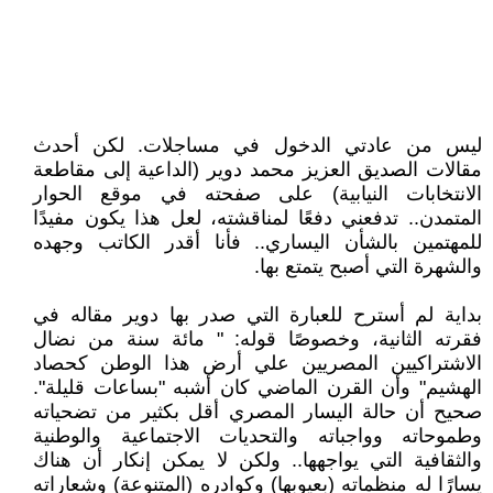
ليس من عادتي الدخول في مساجلات. لكن أحدث
مقالات الصديق العزيز محمد دوير (الداعية إلى مقاطعة
الانتخابات النيابية) على صفحته في موقع الحوار
المتمدن.. تدفعني دفعًا لمناقشته، لعل هذا يكون مفيدًا
للمهتمين بالشأن اليساري.. فأنا أقدر الكاتب وجهده
والشهرة التي أصبح يتمتع بها.
بداية لم أسترح للعبارة التي صدر بها دوير مقاله في
فقرته الثانية، وخصوصًا قوله: " مائة سنة من نضال
الاشتراكيين المصريين علي أرض هذا الوطن كحصاد
الهشيم" وأن القرن الماضي كان أشبه "بساعات قليلة".
صحيح أن حالة اليسار المصري أقل بكثير من تضحياته
وطموحاته وواجباته والتحديات الاجتماعية والوطنية
والثقافية التي يواجهها.. ولكن لا يمكن إنكار أن هناك
يسارًا له منظماته (بعيوبها) وكوادره (المتنوعة) وشعاراته