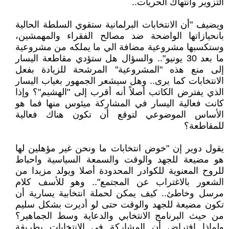
التزوير وانتهاك الحريات..
ويضيف "أن الانتخابات البرلمانية ستقوي السلطة الحالية
بانحيازاتها الواضحة ضد مصالح الفقراء والمهمشين،
وستكسبها مشروعية مضافة الي ما يملكه من مشروعية
ما بعد 30 يونيو".. والسؤال هل ستؤدي مقاطعة اليسار
إلى منع هذه "المشروعية" المرشحة للزيادة بفعل
الانتخابات كما يرى.. وهل سيشعر الجمهور بغياب اليسار
الذي يفترض الكاتب أصلاً أنه أقرب إلى "الهشيم"؟ وإذا
كانت فعالية اليسار في المشاركة ميئوس منها فما هو
الأساس الموضوعي لتوقع أن تكون هناك فعالية
للمقاطعة؟
يقول دوير إن "خوض انتخابات ما ونحن غير مؤهلين لها
هو مضيعة للجهد والوقت والسمعة السياسية واحباط
للروح المعنوية للكوادر المحدودة أصلا ويولد مزيدا من
الشعور بالاغتراب عن المجتمع".. وهو للأسف كلام
مرسل وخاطئ.. كيف يمكن لحملة انتخابية يسارية أن
تكون مضيعة للجهد والوقت حتى لو أديرت بشكل سليم
من حيث البرنامج الانتخابي والدعاية وسط الجماهير؟
ولماذا افتراض أن المشاركة في الانتخابات بطريقة