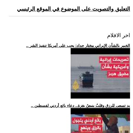
التعليق والتصويت على الموضوع في الموقع الرئيسي
اخر الافلام
.. الخبير بالشأن الإيراني مختار حداد: يجب على أمريكا تنفيذ الشر
.. يد تسعى للرزق وقلبٌ ينبضُ بغزة.. دعاء بائع أردني لفسطين