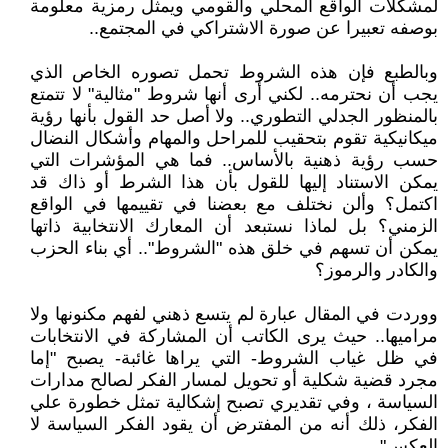
لمشكلات الواقع المحلي والقومي ويمثل رمزية معلومة
بوصفه تعبيرا عن صورة الاشتراكي في المجتمع..
وبالطبع فإن هذه الشروط تحمل تصوره الخاص الذي
يجب أن نحترمه.. لكني أرى أنها شروط "مثالية" لا تتمتع
بالمنظور الجدلي التطوري.. ولا أصل حد القول بأنها رؤية
ميكانيكية تقوم بتحقيب للمراحل والمهام وأشكال النضال
حسب رؤية ذهنية بالأساس.. فما هي المؤشرات التي
يمكن الاستناد إليها للقول بأن هذا الشرط أو ذاك قد
اكتمل؟ وألن نختلف مع بعضنا في تقييمها في الواقع
الزمني؟ بل لماذا نستبعد أن المعارك الانتخابية ذاتها
يمكن أن تسهم في خلق هذه "الشروط".. أي بناء الحزب
والكادر والرموز؟
ووردت في المقال عبارة لم يتسع ذهني لفهم مكنونها ولا
مراميها.. حيث يرى الكاتب أن المشاركة في الانتخابات
في ظل غياب الشروط- التي يراها غائبة- يصبح "إما
مجرد قضية شكلية أو تحويل لمسار الفكر لصالح مدارات
السياسة ، وفي تقديري تصبح إشكالية تمثل خطورة علي
الفكر، ذلك أنه من المفترض أن يقود الفكر السياسة لا
العكس"