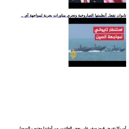
.. تايوان تفعل أنظمتها الصاروخية وتجري مناورات بحرية لمواجهة أي
.. أمريكا تفرض قيود سفر على بعض العائدين من أوغندا وجنوب السودا