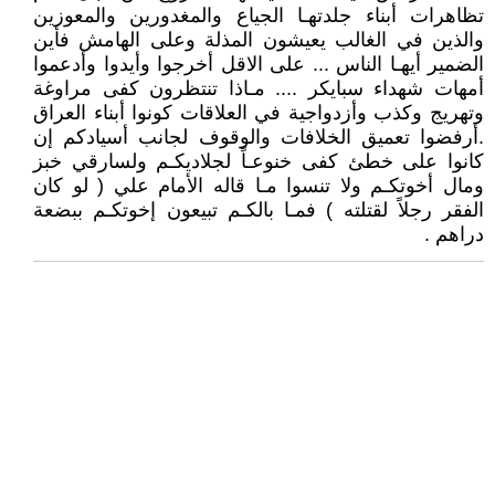
تظاهرات أبناء جلدتهـا الجياع والمغدورين والمعوزين
والذين في الغالب يعيشون المذلة وعلى الهامش فأين
الضمير أيهـا الناس ... على الاقل أخرجوا وأيدوا وأدعموا
أمهات شهداء سبايكر .... مـاذا تنتظرون كفى مراوغة
وتهريج وكذب وأزدواجية في العلاقات كونوا أبناء العراق
.أرفضوا تعميق الخلافات والوقوف لجانب أسيادكم إن
كانوا على خطئ كفى خنوعـاً لجلاديكـم ولسارقي خبز
ومال أخوتكـم ولا تنسوا مـا قاله الأمام علي ( لو كان
الفقر رجلاً لقتلته ) فمـا بالكـم تبيعون إخوتكـم ببضعة
دراهم .