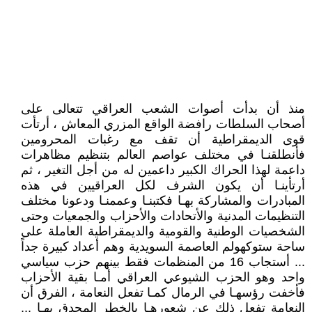
منذ أن بدأت أصوات الشعب العراقي تتعالى على
أصحاب السلطات رافضة الواقع المزري المعاش ، أرتأت
قوى الديمقراطية أن تقف مع رغبات المحرومين
فأنطلقنـا في مختلف عواصم العالم بتنظيم مظاهرات
داعمة لهذا الحراك الكبير داعمين له من أجل التغير ، ثم
أرتأينـا أن يكون الشرف لكل العراقيين في هذه
المبادرات والمشاركة بهـا فكتبنـا وعممنـا ودعونا مختلف
التنظيمات المدنية والأتحادات والأحزاب والجمعيات وحتى
الشخصيات الوطنية والقومية والديمقراطية العاملة على
ساحة ستوكهولم العاصمة السويدية وهم أعداد كبيرة جداً
... أستجاب 16 من المنظمات فقط بينهم حزب سياسي
واحد وهو الحزب الشيوعي العراقي أمـا بقية الأحزاب
فأخفت رؤسهـا في الرمال كمـا تفعل النعامة ، الفرق أن
النعامة تفعل ذلك عن شعورهـا بالخطر المحدق بهـا ...