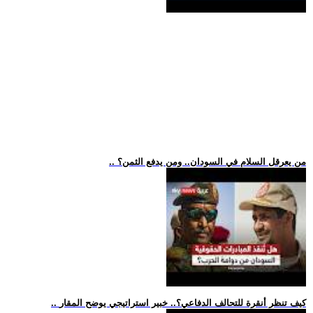
.. من يعرقل السلام في السودان.. ومن يدفع الثمن؟
.. كيف تنظر أنقرة للتحالف الدفاعي؟.. خبير استراتيجي يوضح المقار