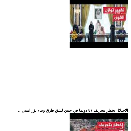
.. الاحتلال يخطر بتجريف 87 دونما في جنين لشق طرق وبناء بؤر استي