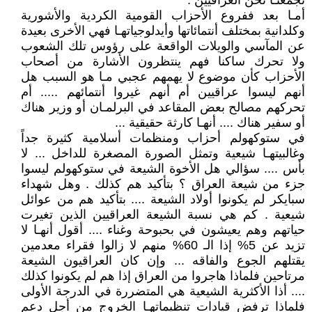
تجمعنـأ نحن العراقيين .
أمـا بعد ففروع الأحزاب القومية الكردية والأشورية
وكلدانية بمختلف أنتمائاتها وأيدلوجياتهـا فهي الأخرى بعيدة
عن المآسي والويلات الواقعة على رؤوس تلك الشعوب
ولا تحرك ساكنا فهم ينتظرون الأشارة من أصحاب
الأحزاب كأن موضوع لا يهمهم عجبي مـا هو السبب هل
أنهم ليسوا عراقيين أم أنهم غيروا أنتمائهم ..... أم
تحركهم مصالح بعض المقاعد في البرلمـان أو وزير هناك
أو سفير هناك .... أنهـا كارثة حقيقية ...
في ستوكهولم أحزاب ومنظمات أسلامية كثيرة جداً
وغالبيتهـا شيعية وتمثل الصورة المصغرة للداخل ... لا
بأس .... سؤالي هل الأخوة الشيعة في ستوكهولم ليسوا
جزء من شيعة العراق ؟ بتأكيد هم كذلك . وهل شهداء
سبايكر لم يكونوا أولاد الشيعة .... بتأكيد هم من عوائل
شيعية . كم هي نسبة الشيعة العراقيين الذين تغيرت
حياتهم وهم يعيشون في بحبوحة وغناء .... أقول أنهـا لا
تزيد عن 5% إذا الـ 60% منهم لا زالوا فقراء معدمين
يقتلهم الجوع والفاقه ... وإن كان العراقيون الشيعة
مرتاحين فلماذا هاجروا من العراق إذا هم لم يكونوا كذلك
.... أذا الأكثرية الشيعية هي المتضررة في الدرجة الأولى
فلماذا ترفض قيادات تنظيماتهـا الخروج من أجل دعم