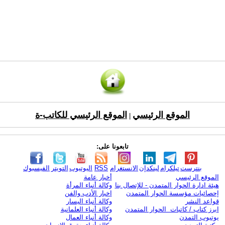
الموقع الرئيسي
الموقع الرئيسي للكاتب-ة
|
تابعونا على:
بنترست
تيلكرام
لينكدإن
الانستغرام
RSS
اليوتيوب
التويتر
الفيسبوك
الموقع الرئيسي
أخبار عامة
هيئة ادارة الحوار المتمدن - للإتصال بنا
وكالة أنباء المرأة
إحصائيات مؤسسة الحوار المتمدن
اخبار الأدب والفن
قواعد النشر
وكالة أنباء اليسار
ابرز كتاب / كاتبات الحوار المتمدن
وكالة أنباء العلمانية
يوتيوب التمدن
وكالة أنباء العمال