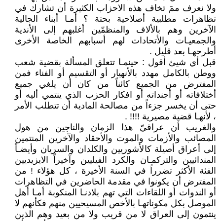
ولا نعرف ممَ تخاف هذه الاحزاب الكثيرة أن تشارك في
تظاهرات مطلبية أصلاحية بحتة ؟ أمـا أبناء الجالية
الآخرين وهم بالألاف والمنظمّين أغلبهم إلى الأندية
والجمعيـات والأتحادات لهم أسبابهم الخاصة الأخرى
أطرحهـا بعد قليل .
قبل أي شيئ أقول : حينمـا تتعلق المسألة بقضية شعب
ووطن بالكامل مهدد بالأنهيار أو التقسيم أو الفناء فمن
المفترض من الجميع كائناً من كان أن يلغي جميع
أختلافاته أو أجنداته أو افكار الحزب الذي ينتمي أليه أو
حتى أن يخسر جزءاً من مصالحة المادية أن تتطلب الأمر
، لأنهـا قضية مصيرية !!!! .
والغريب أن عراقيّ هذا الزمان والناجين من هول
المصائب والأزمات والموت والأحقاد والآخرين المنتمين
إلى أعراق أصيلة كالأشوريين والكلدان والسريان وأيضـاً
المندائيين والتركمـان والكرد الفيليين وآخيراً الايزيديين
الفئة الأكثر تضرراً في السنة الأخيرة ، كل هؤلاء ! من
المفترض أن يكونوا في مقدمة الحاضرين في التظاهرات
أو الندوات أو اللقاءات التي تهم بلادنـا المنكوبة أمـا أهل
الموصل بكل مكوناتهـا بالأخص المسيحيين منهم فكأنهم لا
ينتمون إلى العراق لا من قريب ولا من بعيد وهم الذين