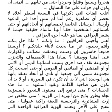
هجروا وسلبوا وقتلوا وجردوا حتى من ثيابهم .... أتمنى أن
يكون لهم جواب على هذا التساؤل ...
أغلب الفئات التي ذكرتهـا في السبعة أسطر أعلاه لا
تحضر أي تظاهرة رغم أننـا لم ننسَ أحدا في الدعوة
وأرسال الرسائل الخاصة لجمعياتهم أو أتحاداتهم أو حتى
بأسمائهم الشخصية حقـاً أنهـا مأساة حقيقية حينمـا لا
يشعر العراقي بمـا هو عليه أخوه العراقي .
أهلي وأحبتي العراقيين :- مـا بالكـم ؟ ماذا حل بـكـم
وأنتم بعيدون عن مـا يحدث لأبناء جلدتكـم ؟ أولسنـا
جميعـاً خاسرون إن وصلت وتعمقت مصائب والكوارث
على أمتنـا ووطننـا ؟ لمـاذا هذا الأصطفاف والتحزب
مجموعة تقف ضد آخرى بسبب انتمائهـا الديني أو الاثني
أو او المذهبي أو الطائفي أو القومي أو حتى أصبحت كل
مجموعة تنتمي ألى جمعية أو نادي أو أتحاد تعتقد بأنهـا
هي الوحيدة التي لا بد أن تكون في الصورة ، أو لا بد أن
تكون هي صاحبة الكلمة وتقود المشهد ... مـا هذه
الحسابات ؟ متى نرتفع إلى مستوى الشعور بالمسؤلية
تجاه وطن ٍ يذبح من الوريد إلى الوريد ؟ متى نتخلص من
إرث العشائرية والنرجسية اللعينة راكبة عقولنـا ، متى
ننفتح على الآخر ونعتمد الهوية العراقية الواحدة التي