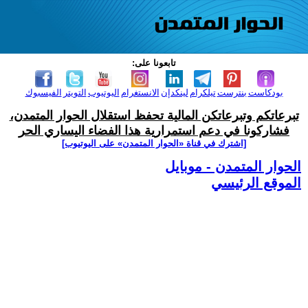
تابعونا على:
بودكاست
بنترست
تيلكرام
لينكدإن
الانستغرام
اليوتيوب
التويتر
الفيسبوك
تبرعاتكم وتبرعاتكن المالية تحفظ استقلال الحوار المتمدن،
فشاركونا في دعم استمرارية هذا الفضاء اليساري الحر
[اشترك في قناة ‫«الحوار المتمدن» على اليوتيوب]
الحوار المتمدن - موبايل
الموقع الرئيسي